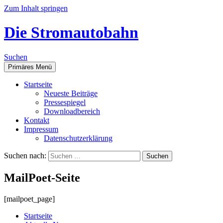
Zum Inhalt springen
Die Stromautobahn
Suchen
Primäres Menü
Start­sei­te
Neu­es­te Beiträge
Pres­se­spie­gel
Down­load­be­reich
Kon­takt
Impres­sum
Daten­schutz­er­klä­rung
Suchen nach:
Mail­Po­et-Sei­te
[mailpoet_page]
Start­sei­te