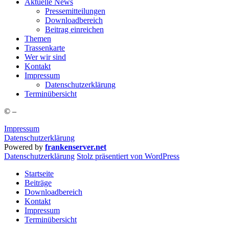
Aktu­el­le News
Pres­se­mit­tei­lun­gen
Down­load­be­reich
Bei­trag einreichen
The­men
Tras­sen­kar­te
Wer wir sind
Kon­takt
Impres­sum
Daten­schutz­er­klä­rung
Ter­min­über­sicht
©
–
Impressum
Datenschutzerklärung
Powered by
frankenserver.net
Daten­schutz­er­klä­rung
Stolz präsentiert von WordPress
Startseite
Beiträge
Downloadbereich
Kontakt
Impressum
Terminübersicht