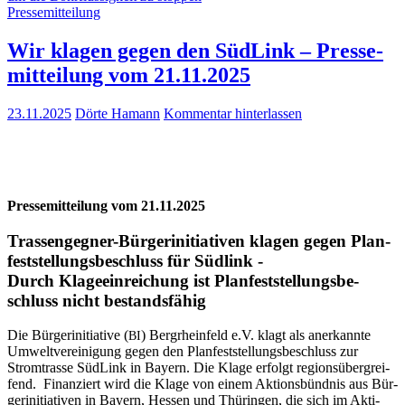
Pressemitteilung
Wir kla­gen gegen den Süd­Link – Pres­se­
mit­tei­lung vom 21.11.2025
23.11.2025
Dörte Hamann
Kommentar hinterlassen
Pres­se­mit­tei­lung vom 21.11.2025
Tras­­sen­­ge­g­­ner-Bür­­ger­initia­­ti­­ven kla­gen gegen Plan­
fest­stel­lungs­be­schluss für Südlink -
Durch Kla­ge­ein­rei­chung ist Plan­fest­stel­lungs­be­
schluss nicht bestandsfähig
Die Bür­ger­initia­ti­ve (
) Berg­rhein­feld e.V. klagt als aner­kann­te
BI
Umwelt­ver­ei­ni­gung gegen den Plan­fest­stel­lungs­be­schluss zur
Strom­tras­se Süd­Link in Bay­ern. Die Kla­ge erfolgt regi­ons­über­grei­
fend. Finan­ziert wird die Kla­ge von einem Akti­ons­bünd­nis aus Bür­
ger­initia­ti­ven in Bay­ern, Hes­sen und Thü­rin­gen, die sich im Akti­