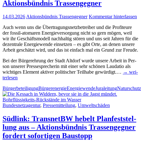
Akti­ons­bünd­nis Trassengegner
14.03.2026
Aktionsbündnis Trassengegner
Kommentar hinterlassen
Auch wenn uns die Über­tra­gungs­netz­be­trei­ber und die Pro­fi­teu­re
der fos­­sil-ato­­ma­­ren Ener­gie­ver­sor­gung nicht so gern mögen, weil
wir ihr Geschäfts­mo­dell nach­hal­tig stö­ren und uns seit Jah­ren für die
dezen­tra­le Ener­gie­wen­de ein­set­zen – es gibt Orte, an denen unse­re
Arbeit geschätzt wird, und das ist ein­fach mal ein Grund zur Freude.
Bei der Bür­ger­eh­rung der Stadt Alt­dorf wur­de unse­re Arbeit in Per­
son unse­rer Pres­se­spre­che­rin mit einer sehr schö­nen Lau­da­tio als
wich­ti­ges Ele­ment akti­ver poli­ti­scher Teil­ha­be gewür­digt.…
→ wei­
ter­le­sen
Bürgerbeteiligung
Bürgerenergie
Energiewende
Juraleitung
Naturschutz
Bundesnetzagentur
,
Pressemitteilung
,
Umweltschäden
Süd­link: Trans­netBW hebelt Plan­fest­stel­
lung aus – Akti­ons­bünd­nis Tras­sen­geg­ner
for­dert sofor­ti­gen Baustopp