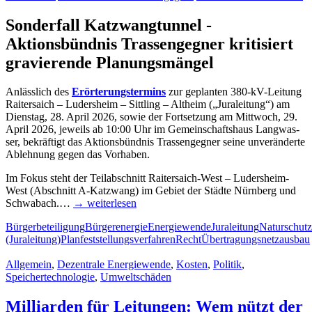
Son­der­fall Katzwangtunnel -
Akti­ons­bünd­nis Tras­sen­geg­ner kri­ti­siert
gra­vie­ren­de Planungsmängel
Anläss­lich des
Erör­te­rungs­ter­mins
zur geplan­ten 380-kV-Lei­­tung
Rai­ter­saich – Luders­heim – Sitt­ling – Alt­heim („Jura­lei­tung“) am
Diens­tag, 28. April 2026, sowie der Fort­set­zung am Mitt­woch, 29.
April 2026, jeweils ab 10:00 Uhr im Gemein­schafts­haus Lang­was­
ser, bekräf­tigt das Akti­ons­bünd­nis Tras­sen­geg­ner sei­ne unver­än­der­te
Ableh­nung gegen das Vorhaben.
Im Fokus steht der Teil­ab­schnitt Rai­­ter­­saich-West – Luder­s­heim-
West (Abschnitt A‑Katzwang) im Gebiet der Städ­te Nürn­berg und
Schwa­bach.…
→ wei­ter­le­sen
Bürgerbeteiligung
Bürgerenergie
Energiewende
Juraleitung
Naturschutz
(Juraleitung)
Planfeststellungsverfahren
Recht
Übertragungsnetzausbau
Allgemein
,
Dezentrale Energiewende
,
Kosten
,
Politik
,
Speichertechnologie
,
Umweltschäden
Mil­li­ar­den für Lei­tun­gen: Wem nützt der