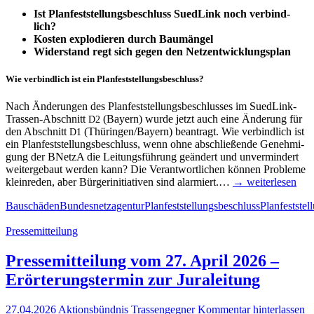
Ist
Plan­fest­stel­lungs­be­schluss Sued­Link noch ver­bind­
lich?
Kos­ten explo­die­ren durch Bau­män­gel
Wider­stand regt sich gegen den Netzentwicklungsplan
Wie ver­bind­lich ist ein Planfeststellungsbeschluss?
Nach Ände­run­gen des Plan­fest­stel­lungs­be­schlus­ses im Sued­­­Link-
Tras­­sen-Abschnitt
(Bay­ern) wur­de jetzt auch eine Ände­rung für
D2
den Abschnitt
(Thüringen/Bayern) bean­tragt. Wie ver­bind­lich ist
D1
ein Plan­fest­stel­lungs­be­schluss, wenn ohne abschlie­ßen­de Geneh­mi­
gung der BNetzA die Lei­tungs­füh­rung geän­dert und unver­min­dert
wei­ter­ge­baut wer­den kann? Die Ver­ant­wort­li­chen kön­nen Pro­ble­me
klein­re­den, aber Bür­ger­initia­ti­ven sind alar­miert.…
→ wei­ter­le­sen
Bauschäden
Bundesnetzagentur
Planfeststellungsbeschluss
Planfeststel
Pressemitteilung
Pres­se­mit­tei­lung vom 27. April 2026 –
Erör­te­rungs­ter­min zur Juraleitung
27.04.2026
Aktionsbündnis Trassengegner
Kommentar hinterlassen