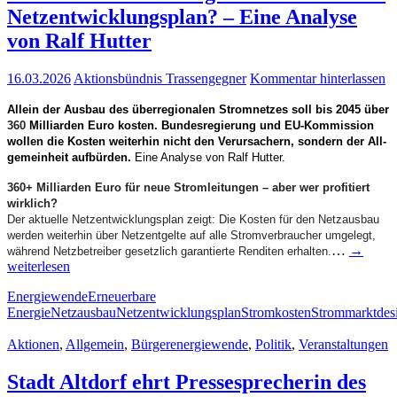
Netz­ent­wick­lungs­plan? – Eine Ana­ly­se
von Ralf Hutter
16.03.2026
Aktionsbündnis Trassengegner
Kommentar hinterlassen
Allein der Aus­bau des über­re­gio­na­len Strom­net­zes soll bis 2045 über
360
Mil­li­ar­den Euro kos­ten. Bun­des­re­gie­rung und EU-Kom­­mis­­si­on
wol­len die Kos­ten wei­ter­hin nicht den Ver­ur­sa­chern, son­dern der All­
ge­mein­heit auf­bür­den.
Eine Ana­ly­se von Ralf Hutter.
360+ Mil­li­ar­den Euro für neue Strom­lei­tun­gen – aber wer pro­fi­tiert
wirklich?
Der aktu­el­le Netz­ent­wick­lungs­plan zeigt: Die Kos­ten für den Netz­aus­bau
wer­den wei­ter­hin über Netz­ent­gel­te auf alle Strom­ver­brau­cher umge­legt,
…
→
wäh­rend Netz­be­trei­ber gesetz­lich garan­tier­te Ren­di­ten erhal­ten.
wei­ter­le­sen
Energiewende
Erneuerbare
Energie
Netzausbau
Netzentwicklungsplan
Stromkosten
Strommarktdes
Aktionen
,
Allgemein
,
Bürgerenergiewende
,
Politik
,
Veranstaltungen
Stadt Alt­dorf ehrt Pres­se­spre­che­rin des