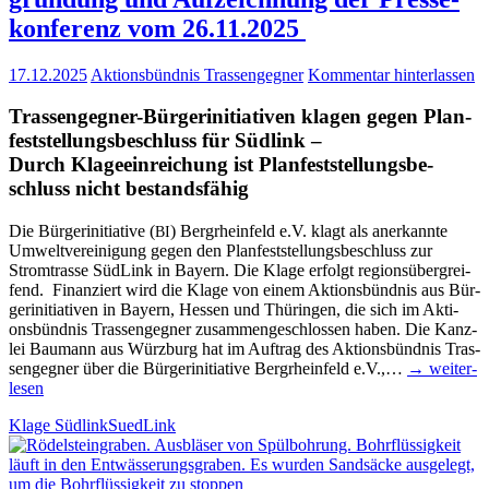
kon­fe­renz vom 26.11.2025
17.12.2025
Aktionsbündnis Trassengegner
Kommentar hinterlassen
Tras­­sen­­ge­g­­ner-Bür­­ger­initia­­ti­­ven kla­gen gegen Plan­
fest­stel­lungs­be­schluss für Südlink –
Durch Kla­ge­ein­rei­chung ist Plan­fest­stel­lungs­be­
schluss nicht bestandsfähig
Die Bür­ger­initia­ti­ve (
) Berg­rhein­feld e.V. klagt als aner­kann­te
BI
Umwelt­ver­ei­ni­gung gegen den Plan­fest­stel­lungs­be­schluss zur
Strom­tras­se Süd­Link in Bay­ern. Die Kla­ge erfolgt regi­ons­über­grei­
fend. Finan­ziert wird die Kla­ge von einem Akti­ons­bünd­nis aus Bür­
ger­initia­ti­ven in Bay­ern, Hes­sen und Thü­rin­gen, die sich im Akti­
ons­bünd­nis Tras­sen­geg­ner zusam­men­ge­schlos­sen haben. Die Kanz­
lei Bau­mann aus Würz­burg hat im Auf­trag des Akti­ons­bünd­nis Tras­
sen­geg­ner über die Bür­ger­initia­ti­ve Berg­rhein­feld e.V.,…
→ wei­ter­
le­sen
Klage Südlink
SuedLink