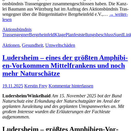
ons­bünd­nis Tras­sen­geg­ner zusam­men­ge­schlos­sen haben. Die Kanz­
lei Bau­mann aus Würz­burg hat im Auf­trag des Akti­ons­bünd­nis Tras­
sen­geg­ner über die Bür­ger­initia­ti­ve Berg­rhein­feld e.V.,…
→ wei­ter­
le­sen
Aktionsbündnis
Trassengegner
Bergrheinfeld
Klage
Planfeststellungsbeschluss
SuedLin
Aktionen
,
Gesundheit
,
Umweltschäden
Luders­heim – eines der größ­ten Amphi­bi­
en-Vor­kom­men Mit­tel­fran­kens und noch
mehr Naturschätze
19.11.2025
Kerstin Frey
Kommentar hinterlassen
Ludersheim/Winkelhaid
Am 15. Novem­ber 2025 bot der Bund
Natur­schutz eine Erkun­dung der Natur­schutz­gü­ter im Are­al der
geplan­ten Jura­lei­tung und des geplan­ten Umspann­wer­kes an. Mit
gro­ßem Inter­es­se wur­den die Erläu­te­run­gen der Fach­leu­te
aufgenommen.
Luders­heim – größ­tes Amphi­­bi­en-Vor­­­