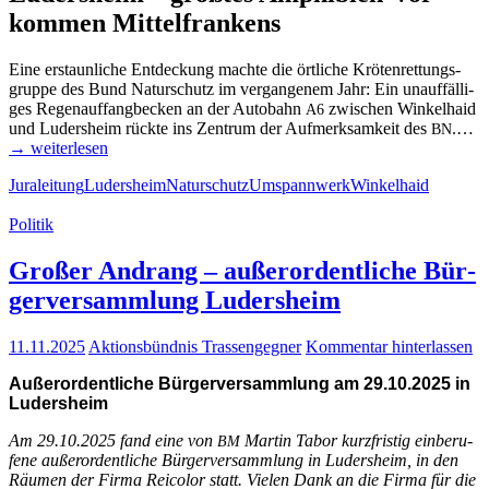
kom­­men Mittelfrankens
Eine erstaun­li­che Ent­de­ckung mach­te die ört­li­che Krö­ten­ret­tungs­
grup­pe des Bund Natur­schutz im ver­gan­ge­nem Jahr: Ein unauf­fäl­li­
ges Regen­auf­fang­be­cken an der Auto­bahn
zwi­schen Win­kel­haid
A6
und Luders­heim rück­te ins Zen­trum der Auf­merk­sam­keit des
.…
BN
→ wei­ter­le­sen
Juraleitung
Ludersheim
Naturschutz
Umspannwerk
Winkelhaid
Politik
Gro­ßer Andrang – außer­or­dent­li­che Bür­
ger­ver­samm­lung Ludersheim
11.11.2025
Aktionsbündnis Trassengegner
Kommentar hinterlassen
Außer­or­dent­li­che Bür­ger­ver­samm­lung am 29.10.2025 in
Ludersheim
Am 29.10.2025 fand eine von
Mar­tin Tabor kurz­fris­tig ein­be­ru­
BM
fe­ne außer­or­dent­li­che Bür­ger­ver­samm­lung in Luders­heim, in den
Räu­men der Fir­ma Rei­co­lor statt. Vie­len Dank an die Fir­ma für die