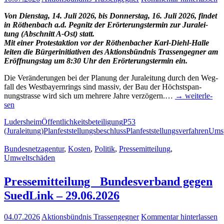
Von Diens­tag, 14. Juli 2026, bis Don­ners­tag, 16. Juli 2026, fin­det
in Röthen­bach a.d. Peg­nitz der Erör­te­rungs­ter­min zur Jura­lei­
tung (Abschnitt A‑Ost) statt.
Mit einer Pro­test­ak­ti­on vor der Röthen­ba­cher Karl-Diehl-Hal­­le
lei­ten die Bür­ger­initia­ti­ven des Akti­ons­bünd­nis Tras­sen­geg­ner am
Eröff­nungs­tag um 8:30 Uhr den Erör­te­rungs­ter­min ein.
Die Ver­än­de­run­gen bei der Pla­nung der Jura­lei­tung durch den Weg­
fall des West­bay­ern­rings sind mas­siv, der Bau der Höchst­span­
nungstras­se wird sich um meh­re­re Jah­re ver­zö­gern.…
→ wei­ter­le­
sen
Ludersheim
Öffentlichkeitsbeteiligung
P53
(Juraleitung)
Planfeststellungsbeschluss
Planfeststellungsverfahren
Ums
Bundesnetzagentur
,
Kosten
,
Politik
,
Pressemitteilung
,
Umweltschäden
Pres­se­mit­tei­lung Bun­des­ver­band gegen
Sued­Link – 29.06.2026
04.07.2026
Aktionsbündnis Trassengegner
Kommentar hinterlassen