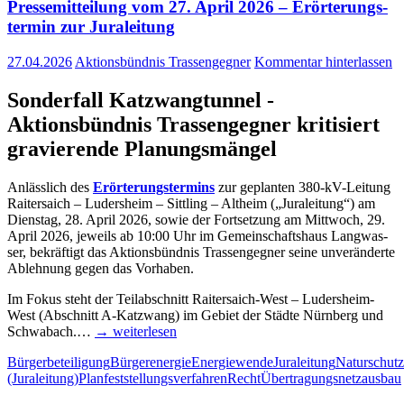
Pres­se­mit­tei­lung vom 27. April 2026 – Erör­te­rungs­
ter­min zur Juraleitung
27.04.2026
Aktionsbündnis Trassengegner
Kommentar hinterlassen
Son­der­fall Katzwangtunnel -
Akti­ons­bünd­nis Tras­sen­geg­ner kri­ti­siert
gra­vie­ren­de Planungsmängel
Anläss­lich des
Erör­te­rungs­ter­mins
zur geplan­ten 380-kV-Lei­­tung
Rai­ter­saich – Luders­heim – Sitt­ling – Alt­heim („Jura­lei­tung“) am
Diens­tag, 28. April 2026, sowie der Fort­set­zung am Mitt­woch, 29.
April 2026, jeweils ab 10:00 Uhr im Gemein­schafts­haus Lang­was­
ser, bekräf­tigt das Akti­ons­bünd­nis Tras­sen­geg­ner sei­ne unver­än­der­te
Ableh­nung gegen das Vorhaben.
Im Fokus steht der Teil­ab­schnitt Rai­­ter­­saich-West – Luder­s­heim-
West (Abschnitt A‑Katzwang) im Gebiet der Städ­te Nürn­berg und
Schwa­bach.…
→ wei­ter­le­sen
Bürgerbeteiligung
Bürgerenergie
Energiewende
Juraleitung
Naturschutz
(Juraleitung)
Planfeststellungsverfahren
Recht
Übertragungsnetzausbau