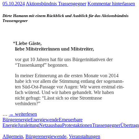
05.10.2024
Aktionsbündnis Trassengegner
Kommentar hinterlassen
Dör­te Hamann mit einem Rück­blick und Aus­blick für das Akti­ons­bünd­nis
Trassengegner
“
Lie­be Gäste,
lie­be Mit­strei­te­rin­nen und Mitstreiter,
vor gut 10 Jah­ren hat für uns Bür­ger­initia­ti­ven der
“Tras­sen­kampf” begonnen.
In mei­ner Erin­ne­rung an die ers­ten Mona­te von 2014
habe ich vor allem die Stim­mung ent­lang der soge­nann­
ten Süd-Ost-Pas­­sa­­ge vor Augen: Wir waren erst­mal ein­
fach wütend. Und wir haben gehan­delt. Wir haben
nicht gefragt: “Lässt sich so eine Strom­tras­se
verhindern?”
…
→ wei­ter­le­sen
Bürgerenergie
Energiewende
Erneuerbare
Energie
Juraleitung
Netzausbau
Protestaktionen
Trassengegner
Übertrag
Allgemein
,
Bürgerenergiewende
,
Veranstaltungen