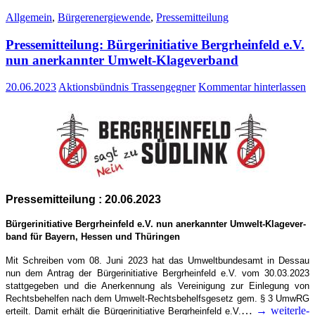
Allgemein
,
Bürgerenergiewende
,
Pressemitteilung
Pres­se­mit­tei­lung: Bür­ger­initia­ti­ve Berg­rhein­feld e.V.
nun aner­kann­ter Umwelt-Klageverband
20.06.2023
Aktionsbündnis Trassengegner
Kommentar hinterlassen
Pres­se­mit­tei­lung : 20.06.2023
Bür­ger­initia­ti­ve Berg­rhein­feld e.V. nun aner­kann­ter Umwelt-Kla­­ge­­ver­­­
band für Bay­ern, Hes­sen und Thüringen
Mit Schrei­ben vom 08. Juni 2023 hat das Umwelt­bun­des­amt in Des­sau
nun dem Antrag der Bür­ger­initia­ti­ve Berg­rhein­feld e.V. vom 30.03.2023
statt­ge­ge­ben und die Aner­ken­nung als Ver­ei­ni­gung zur Ein­le­gung von
Rechts­be­hel­fen nach dem Umwelt-Rechts­­be­helfs­­ge­­setz gem. § 3 UmwRG
…
→ wei­ter­le­
erteilt. Damit erhält die Bür­ger­initia­ti­ve Berg­rhein­feld e.V.