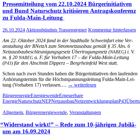
Pres­se­mit­tei­lung vom 22.10.2024 Bür­ger­initia­ti­ven
und Bund Natur­schutz kri­ti­sie­ren Antrags­kon­fe­renz
zu Fulda-Main-Leitung
26.10.2024
Aktionsbündnis Trassengegner
Kommentar hinterlassen
Am 22. Okto­ber 2024 fand in der Stadt­hal­le Schwein­furt eine Ver­
an­stal­tung der BNetzA zum Strom­netz­aus­bau gemäß § 35 Abs. 6
Netz­aus­bau­be­schleu­ni­gungs­ge­setz Über­tra­gungs­netz (
) i. V.
NABEG
m. § 20
a. F. für Vor­ha­ben 17 – die Ful­­da-Main-Lei­­tung
NABEG
(
) für den Abschnitt Dipperz – Berg­rhein­feld West statt.
P43
Schon nach zwei Stun­den haben die Bür­ger­initia­ti­ven den lau­fen­den
Anhö­rungs­ter­min für die Höchst­span­nungs­lei­tung Ful­­da-Main-Lei­­
tung (Vor­ha­ben 17) ver­las­sen.…
→ wei­ter­le­sen
Bürgerenergie
Energiewende
Erneuerbare
Energie
Naturschutz
NEP
Netzausbau
Netzentwicklungsplan
P43
Übertr
Allgemein
,
Bürgerenergiewende
,
Veranstaltungen
“
Wider­stand wirkt!” – Rede zum 10-jäh­ri­gen Jubi­lä­
um am 16.09.2024