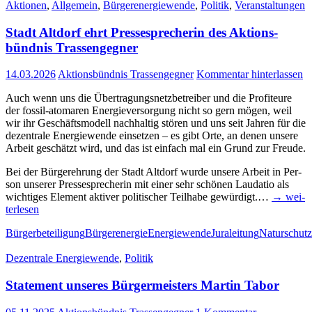
Aktionen
,
Allgemein
,
Bürgerenergiewende
,
Politik
,
Veranstaltungen
Stadt Alt­dorf ehrt Pres­se­spre­che­rin des Akti­ons­
bünd­nis Trassengegner
14.03.2026
Aktionsbündnis Trassengegner
Kommentar hinterlassen
Auch wenn uns die Über­tra­gungs­netz­be­trei­ber und die Pro­fi­teu­re
der fos­­sil-ato­­ma­­ren Ener­gie­ver­sor­gung nicht so gern mögen, weil
wir ihr Geschäfts­mo­dell nach­hal­tig stö­ren und uns seit Jah­ren für die
dezen­tra­le Ener­gie­wen­de ein­set­zen – es gibt Orte, an denen unse­re
Arbeit geschätzt wird, und das ist ein­fach mal ein Grund zur Freude.
Bei der Bür­ger­eh­rung der Stadt Alt­dorf wur­de unse­re Arbeit in Per­
son unse­rer Pres­se­spre­che­rin mit einer sehr schö­nen Lau­da­tio als
wich­ti­ges Ele­ment akti­ver poli­ti­scher Teil­ha­be gewür­digt.…
→ wei­
ter­le­sen
Bürgerbeteiligung
Bürgerenergie
Energiewende
Juraleitung
Naturschutz
Dezentrale Energiewende
,
Politik
State­ment unse­res Bür­ger­meis­ters Mar­tin Tabor