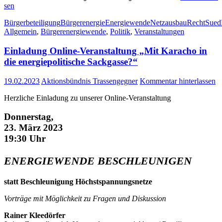
sen
Bürgerbeteiligung
Bürgerenergie
Energiewende
Netzausbau
Recht
Sued
Allgemein
,
Bürgerenergiewende
,
Politik
,
Veranstaltungen
Ein­la­dung Online-Ver­an­stal­tung „Mit Kara­cho in
die ener­gie­po­li­ti­sche Sackgasse?“
19.02.2023
Aktionsbündnis Trassengegner
Kommentar hinterlassen
Herz­li­che Ein­la­dung zu unse­rer Online-Veranstaltung
Don­ners­tag,
23. März 2023
19:30 Uhr
ENERGIEWENDE
BESCHLEUNIGEN
statt Beschleu­ni­gung Höchstspannungsnetze
Vor­trä­ge mit Mög­lich­keit zu Fra­gen und Diskussion
Rai­ner Kleedörfer