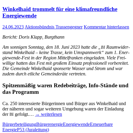
Win­kel­haid trom­melt für eine kli­ma­freund­li­che
Energiewende
24.06.2023
Aktionsbündnis Trassengegner
Kommentar hinterlassen
Bericht: Doris Klapp, Burgthann
Am son­ni­gen Sonn­tag, den 18. Juni 2023 hat­te die „
Raum­wi­der­
BI
stand Win­kel­haid – kei­ne Tras­se, kein Umspann­werk“ zum 1. Ener­­
gie­­wen­­de-Fest in der Regi­on Mit­tel­fran­ken ein­ge­la­den. Vie­le Frei­
wil­li­ge hat­ten das Fest mit gro­ßem Ein­satz pro­fes­sio­nell vor­be­rei­tet.
Die Gemein­de Win­kel­haid spon­ser­te Was­ser und Strom und war
zudem durch etli­che Gemein­de­rä­te vertreten.
Spit­zen­mä­ßig waren Rede­bei­trä­ge, Info-Stän­­de und
das Programm
Ca. 250 inter­es­sier­te Bür­ge­rin­nen und Bür­ger aus Win­kel­haid und
der nähe­ren und sogar wei­te­ren Umge­bung waren der Ein­la­dung
der
gefolgt.…
→ wei­ter­le­sen
BI
Bürgerbeteiligung
Bürgerenergie
Energiewende
Erneuerbare
Energie
P53 (Juraleitung)