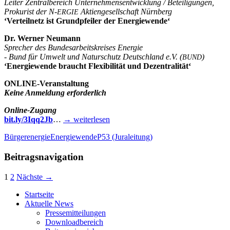
Lei­ter Zen­tral­be­reich Unter­neh­mens­ent­wick­lung / Beteiligungen,
Pro­ku­rist der N‑
Akti­en­ge­sell­schaft Nürnberg
ERGIE
‘Ver­teil­netz ist Grund­pfei­ler der Energiewende‘
Dr. Wer­ner Neumann
Spre­cher des Bun­des­ar­beits­krei­ses Energie
- Bund für Umwelt und Natur­schutz Deutsch­land e.V. (
)
BUND
‘Ener­gie­wen­de braucht Fle­xi­bi­li­tät und Dezentralität‘
ONLINE-Ver­­an­stal­­tung
Kei­ne Anmel­dung erforderlich
Online-Zugang
bit.ly/3Iqq2Jb
…
→ wei­ter­le­sen
Bürgerenergie
Energiewende
P53 (Juraleitung)
Beitragsnavigation
1
2
Nächste →
Start­sei­te
Aktu­el­le News
Pres­se­mit­tei­lun­gen
Down­load­be­reich