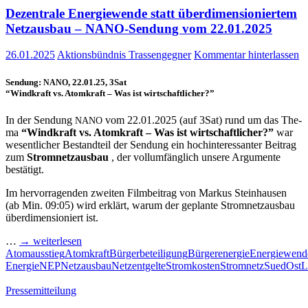
Dezen­tra­le Ener­gie­wen­de statt über­di­men­sio­nier­tem
Netz­aus­bau – NANO-Sen­dung vom 22.01.2025
26.01.2025
Aktionsbündnis Trassengegner
Kommentar hinterlassen
Sen­dung:
, 22.01.25, 3Sat
NANO
“Wind­kraft vs. Atom­kraft – Was ist wirtschaftlicher?”
In der Sen­dung
vom 22.01.2025 (auf 3Sat) rund um das The­
NANO
ma
“Wind­kraft vs. Atom­kraft – Was ist wirt­schaft­li­cher?”
war
wesent­li­cher Bestand­teil der Sen­dung ein hoch­in­ter­es­san­ter Bei­trag
zum
Strom­netz­aus­bau
, der voll­um­fäng­lich unse­re Argu­men­te
bestätigt.
Im her­vor­ra­gen­den zwei­ten Film­bei­trag von Mar­kus Stein­hau­sen
(ab Min. 09:05) wird erklärt, war­um der geplan­te Strom­netz­aus­bau
über­di­men­sio­niert ist.
…
→ wei­ter­le­sen
Atomausstieg
Atomkraft
Bürgerbeteiligung
Bürgerenergie
Energiewend
Energie
NEP
Netzausbau
Netzentgelte
Stromkosten
Stromnetz
SuedOstL
Pressemitteilung