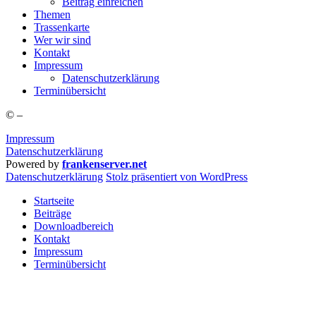
Bei­trag einreichen
The­men
Tras­sen­kar­te
Wer wir sind
Kon­takt
Impres­sum
Daten­schutz­er­klä­rung
Ter­min­über­sicht
©
–
Impressum
Datenschutzerklärung
Powered by
frankenserver.net
Daten­schutz­er­klä­rung
Stolz präsentiert von WordPress
Startseite
Beiträge
Downloadbereich
Kontakt
Impressum
Terminübersicht