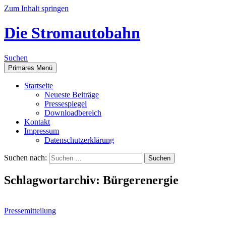
Zum Inhalt springen
Die Stromautobahn
Suchen
Primäres Menü
Start­sei­te
Neu­es­te Beiträge
Pres­se­spie­gel
Down­load­be­reich
Kon­takt
Impres­sum
Daten­schutz­er­klä­rung
Suchen nach:
Schlagwortarchiv: Bürgerenergie
Pressemitteilung