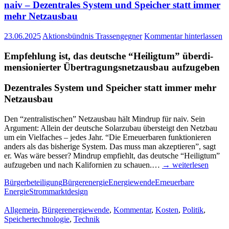
naiv – Dezen­tra­les Sys­tem und Spei­cher statt immer
mehr Netzausbau
23.06.2025
Aktionsbündnis Trassengegner
Kommentar hinterlassen
Emp­feh­lung ist, das deut­sche “Hei­lig­tum” über­di­
men­sio­nier­ter
Über­tra­gungs­netz­aus­bau aufzugeben
Dezen­tra­les Sys­tem und Spei­cher statt immer mehr
Netzausbau
Den “zen­tra­lis­ti­schen” Netz­aus­bau hält Min­drup für naiv. Sein
Argu­ment: Allein der deut­sche Solar­zu­bau über­steigt den Netz­bau
um ein Viel­fa­ches – jedes Jahr. “Die Erneu­er­ba­ren funk­tio­nie­ren
anders als das bis­he­ri­ge Sys­tem. Das muss man akzep­tie­ren”, sagt
er. Was wäre bes­ser? Min­drup emp­fiehlt, das deut­sche “Hei­lig­tum”
auf­zu­ge­ben und nach Kali­for­ni­en zu schau­en.…
→ wei­ter­le­sen
Bürgerbeteiligung
Bürgerenergie
Energiewende
Erneuerbare
Energie
Strommarktdesign
Allgemein
,
Bürgerenergiewende
,
Kommentar
,
Kosten
,
Politik
,
Speichertechnologie
,
Technik