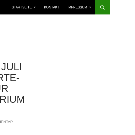
START­SEI­TE
KON­TAKT
IMPRES­SUM
 JULI
­TE­
UR
RI­UM
MENTAR