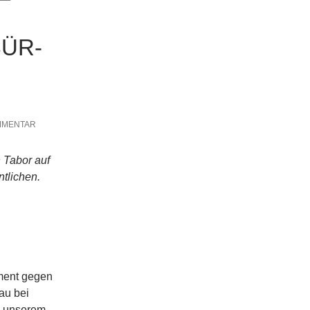
BÜR­
MMENTAR
n Tabor auf
t­li­chen.
­ment gegen
au bei
n unse­rem