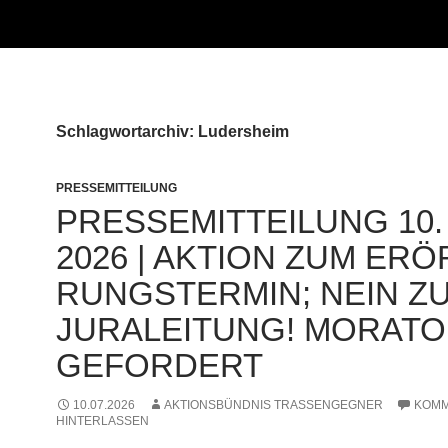
Schlagwortarchiv: Ludersheim
PRESSEMITTEILUNG
PRES­SE­MIT­TEI­LUNG 10.
2026 | AKTI­ON ZUM ERÖR
RUNGS­TER­MIN; NEIN Z
JURA­LEI­TUNG! MORA­TO­
GEFORDERT
10.07.2026
AKTIONSBÜNDNIS TRASSENGEGNER
KOM
HINTERLASSEN