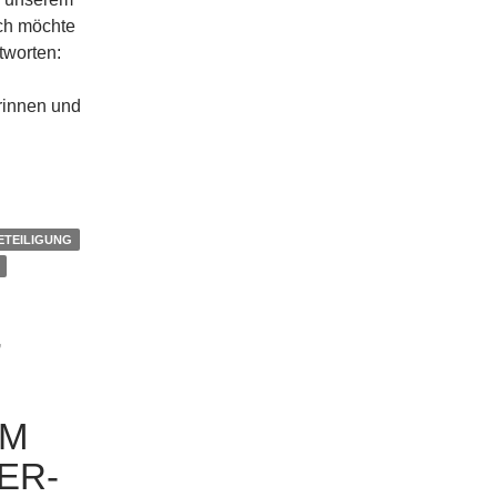
ich möch­te
tworten:
­rin­nen und
ETEILIGUNG
,
UM
ER­