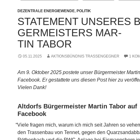
DEZENTRALE ENERGIEWENDE
,
POLITIK
STATE­MENT UNSE­RES 
GER­MEIS­TERS MAR­
TIN TABOR
05.11.2025
AKTIONSBÜNDNIS TRASSENGEGNER
1 KO
Am 9. Okto­ber 2025 pos­te­te unser Bür­ger­meis­ter Mar­ti
Face­book. Er gestat­te­te uns die­sen Post hier zu ver­öf­fen
Vie­len Dank!
Alt­dorfs Bür­ger­meis­ter Mar­tin Tabor auf
Facebook
“
Vie­le fra­gen mich, war­um ich mich seit Jah­ren so vehe
den Tras­sen­bau von Ten­net, gegen den Quarz­sand­ab­b
Röthen­bach und die PWC-Anla­­ge bei Eis­manns­berg i