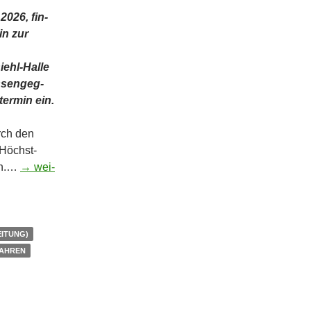
 2026, fin­
in zur
ehl-Hal­­le
s­sen­geg­
er­min ein.
urch den
 Höchst­
ern.…
→ wei­
EITUNG)
FAHREN