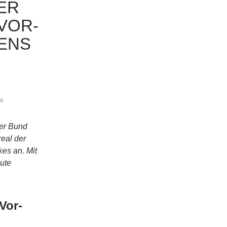
DER
VOR­K
NS U
N
er Bund
e­al der
kes an. Mit
u­te
or­­­