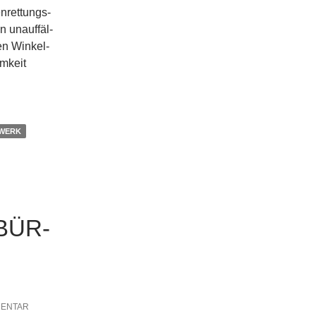
n­ret­tungs­
 unauf­fäl­
n Win­kel­
m­keit
WERK
ÜR­GE
ENTAR