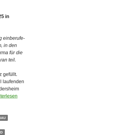
25 in
 ein­be­ru­fe­
m, in den
r­ma für die
­an teil.
 gefüllt.
l lau­fen­den
uders­heim
ter­le­sen
BAU
ID