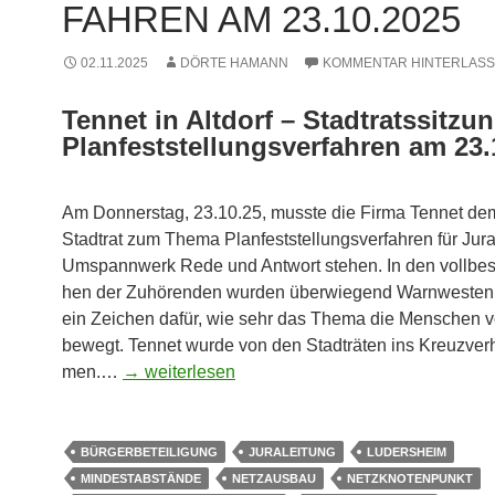
FAH­REN AM 23.10.2025
02.11.2025
DÖRTE HAMANN
KOMMENTAR HINTERLAS
Ten­net in Alt­dorf – Stadt­rats­sit­z
Plan­fest­stel­lungs­ver­fah­ren am 23
Am Don­ners­tag, 23.10.25, muss­te die Fir­ma Ten­net dem 
Stadt­rat zum The­ma Plan­fest­stel­lungs­ver­fah­ren für Jura
Umspann­werk Rede und Ant­wort ste­hen. In den voll­be­s
hen der Zuhö­ren­den wur­den über­wie­gend Warn­wes­ten
ein Zei­chen dafür, wie sehr das The­ma die Men­schen v
bewegt. Ten­net wur­de von den Stadt­rä­ten ins Kreuz­ve
men.
…
→ wei­ter­le­sen
BÜRGERBETEILIGUNG
JURALEITUNG
LUDERSHEIM
MINDESTABSTÄNDE
NETZAUSBAU
NETZKNOTENPUNKT