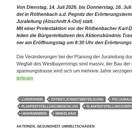
Von Diens­tag, 14. Juli 2026, bis Don­ners­tag, 16. Juli
det in Röthen­bach a.d. Peg­nitz der Erör­te­rungs­ter­m
Jura­lei­tung (Abschnitt A‑Ost) statt.
Mit einer Pro­test­ak­ti­on vor der Röthen­ba­cher Karl-Di
lei­ten die Bür­ger­initia­ti­ven des Akti­ons­bünd­nis Tra
ner am Eröff­nungs­tag um 8:30 Uhr den Erör­te­rungs­t
Die Ver­än­de­run­gen bei der Pla­nung der Jura­lei­tung d
Weg­fall des West­bay­ern­rings sind mas­siv, der Bau der
span­nungstras­se wird sich um meh­re­re Jah­re ver­zö­g
ter­le­sen
LUDERSHEIM
ÖFFENTLICHKEITSBETEILIGUNG
P53 (JURAL
PLANFESTSTELLUNGSBESCHLUSS
PLANFESTSTELLUNGSVER
UMSPANNWERK
WINKELHAID
AKTIONEN
,
GESUNDHEIT
,
UMWELTSCHÄDEN