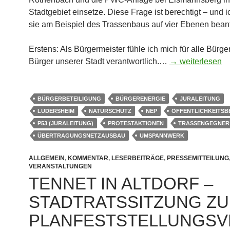
Stadt­ge­biet ein­set­ze. Die­se Fra­ge ist berech­tigt – und 
sie am Bei­spiel des Tras­sen­baus auf vier Ebe­nen bean
Ers­tens: Als Bür­ger­meis­ter füh­le ich mich für alle Bür­ge
Bür­ger unse­rer Stadt ver­ant­wort­lich.…
→ wei­ter­le­sen
BÜRGERBETEILIGUNG
BÜRGERENERGIE
JURALEITUNG
LUDERSHEIM
NATURSCHUTZ
NEP
ÖFFENTLICHKEITSB
P53 (JURALEITUNG)
PROTESTAKTIONEN
TRASSENGEGNER
ÜBERTRAGUNGSNETZAUSBAU
UMSPANNWERK
ALLGEMEIN
,
KOMMENTAR
,
LESERBEITRÄGE
,
PRESSEMITTEILUNG
VERANSTALTUNGEN
TEN­NET IN ALT­DORF –
STADT­RATS­SIT­ZUNG Z
PLAN­FEST­STEL­LUNGS­V