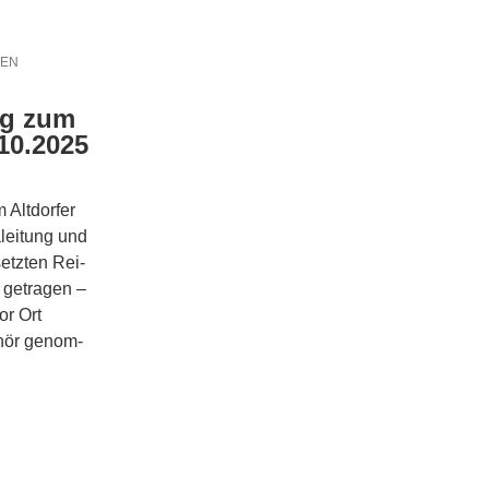
SEN
ung zum
.10.2025
Alt­dor­fer
­lei­tung und
etz­ten Rei­
 getra­gen –
or Ort
r­hör genom­