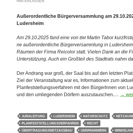
HINTERLASSEN
Außer­or­dent­li­che Bür­ger­ver­samm­lung am 29.10.20
Ludersheim
Am 29.10.2025 fand eine von
Mar­tin Tabor kurz­fris­tig
BM
ne außer­or­dent­li­che Bür­ger­ver­samm­lung in Luders­hei
Räu­men der Fir­ma Rei­co­lor statt. Vie­len Dank an die Fi
Unter­stüt­zung. Auch ein Groß­teil des Stadt­rats nahm dar
Der Andrang war groß, der Saal bis auf den letz­ten Platz
Ziel der Ver­an­stal­tung war es, Infor­ma­tio­nen zum aktu­el
Plan­fest­stel­lungs­ver­fah­ren mit den Bür­ge­rIn­nen von L
und den umlie­gen­den Dör­fern aus­zu­tau­schen.…
→ wei­
JURALEITUNG
LUDERSHEIM
NATURSCHUTZ
NETZAUS
PLANFESTSTELLUNGSVERFAHREN
RECHT
ÜBERTRAGUNGSNETZAUSBAU
UMSPANNWERK
WINKELHA