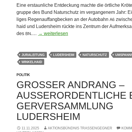
Eine erstaun­li­che Ent­de­ckung mach­te die ört­li­che Krö­te
grup­pe des Bund Natur­schutz im ver­gan­ge­nem Jahr: Ein
li­ges Regen­auf­fang­be­cken an der Auto­bahn
zwi­sche
A6
haid und Luders­heim rück­te ins Zen­trum der Auf­merk­sa
des
.…
→ wei­ter­le­sen
BN
JURALEITUNG
LUDERSHEIM
NATURSCHUTZ
UMSPANN
WINKELHAID
POLITIK
GRO­SSER ANDRANG – A
USSER­OR­DENT­LI­CHE B
R­VER­SAMM­LUNG LU
DERSHEIM
11.11.2025
AKTIONSBÜNDNIS TRASSENGEGNER
KOMM