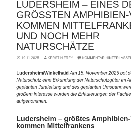
LUDERS­HEIM – EINES 
GRÖSS­TEN AMPHI­BI­EN-
OM­MEN MIT­TEL­FRAN­KE
ND NOCH MEHR N
ATURSCHÄTZE
19.11.2025
KERSTIN FREY
KOMMENTAR HINTERLASSE
Ludersheim/Winkelhaid
Am 15. Novem­ber 2025 bot d
Natur­schutz eine Erkun­dung der Natur­schutz­gü­ter im Ar
geplan­ten Jura­lei­tung und des geplan­ten Umspann­wer­
gro­ßem Inter­es­se wur­den die Erläu­te­run­gen der Fach­le
aufgenommen.
Luders­heim – größ­tes Amphi­­bi­en-V
kom­­men Mittelfrankens