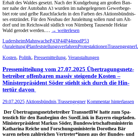
Erhalt des Wal­des gesetzt. Nach der Kund­ge­bung am gro­ßen Ban­
ner nahe der Auto­bahn
wur­den im nahe­ge­le­ge­nen Gewer­be­ge­
A3
biet rote und gel­be Rauch­fa­ckeln in den Far­ben des Akti­ons­bünd­nis­
ses ent­zün­det. Für den Neu­bau der Jura­lei­tung sol­len rund um Alt­
dorf und im Reichs­wald süd­lich von Nürn­berg Tau­sen­de Hekt­ar
Wald gero­det wer­den.…
→ wei­ter­le­sen
Ludersheim
Mahnwache
P43
P44
P44mod
P53
(Juraleitung)
Planfeststellungsverfahren
Protestaktionen
Trassengegner
Kosten
,
Politik
,
Pressemitteilung
,
Veranstaltungen
Pres­se­mit­tei­lung vom 27.07.2025 Über­tra­gungs­netz­
be­trei­ber offen­ba­ren mas­siv stei­gen­de Kos­ten –
Minis­ter­prä­si­dent Söder stiehlt sich durch die Hin­
ter­tür davon
29.07.2025
Aktionsbündnis Trassengegner
Kommentar hinterlassen
Der Über­tra­gungs­netz­be­trei­ber Trans­netBW hat­te zum Spa­
ten­stich für den Bau­be­ginn des Sued­Link in Bay­ern ein­ge­la­den.
Minis­ter­prä­si­dent Mar­kus Söder, Bun­des­wirt­schafts­mi­nis­te­rin
Katha­ri­na Rei­che und For­schungs­mi­nis­te­rin Doro­thea Bär
waren neben zahl­rei­chen Vertreter*innen aus der Bun­­des- und