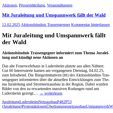
Aktionen
,
Pressemitteilung
,
Veranstaltungen
Mit Jura­lei­tung und Umspann­werk fällt der Wald
12.02.2025
Aktionsbündnis Trassengegner
Kommentar hinterlassen
Mit Jura­lei­tung und Umspann­werk fällt
der Wald
Akti­ons­bünd­nis Tras­sen­geg­ner infor­miert zum The­ma Jura­lei­
tung und kün­digt neue Aktio­nen an
Das alte Feu­er­wehr­haus in Luders­heim platz­te aus allen Näh­ten:
Gut 60 Inter­es­sier­te kamen am ver­gan­ge­nen Diens­tag, 04.02.25,
zum Info­abend. Die Bür­ger­initia­ti­ven (
) des Akti­ons­bünd­nis Tras­
BI
sen­geg­ner infor­mier­ten über die aktu­el­len Ent­wick­lun­gen zum The­
ma Jura­lei­tung und Strom­netz­aus­bau in der Regi­on. Dabei wur­den
Bil­der von den zu erwar­ten­den mas­si­ven Rodun­gen rund um
Luders­heim gezeigt.…
→ wei­ter­le­sen
Juraleitung
Ludersheim
Netzausbau
P482
P53
(Juraleitung)
Protestaktionen
Übertragungsnetzausbau
Umspannwerk
Wi