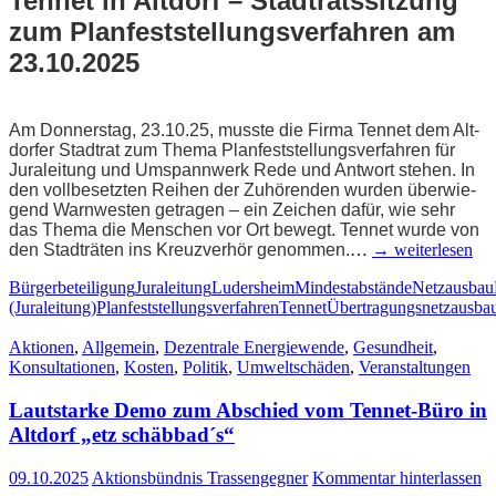
Ten­net in Alt­dorf – Stadt­rats­sit­zung
zum Plan­fest­stel­lungs­ver­fah­ren am
23.10.2025
Am Don­ners­tag, 23.10.25, muss­te die Fir­ma Ten­net dem Alt­
dor­fer Stadt­rat zum The­ma Plan­fest­stel­lungs­ver­fah­ren für
Jura­lei­tung und Umspann­werk Rede und Ant­wort ste­hen. In
den voll­be­setz­ten Rei­hen der Zuhö­ren­den wur­den über­wie­
gend Warn­wes­ten getra­gen – ein Zei­chen dafür, wie sehr
das The­ma die Men­schen vor Ort bewegt. Ten­net wur­de von
den Stadt­rä­ten ins Kreuz­ver­hör genom­men.
…
→ wei­ter­le­sen
Bürgerbeteiligung
Juraleitung
Ludersheim
Mindestabstände
Netzausbau
(Juraleitung)
Planfeststellungsverfahren
Tennet
Übertragungsnetzausba
Aktionen
,
Allgemein
,
Dezentrale Energiewende
,
Gesundheit
,
Konsultationen
,
Kosten
,
Politik
,
Umweltschäden
,
Veranstaltungen
Laut­star­ke Demo zum Abschied vom Ten­net-Büro in
Alt­dorf „etz schäbbad´s“
09.10.2025
Aktionsbündnis Trassengegner
Kommentar hinterlassen