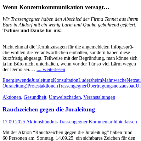
Wenn Kon­zern­kom­mu­ni­ka­ti­on versagt…
Wir Tras­sen­geg­ner haben den Abschied der Fir­ma Ten­net aus ihrem
Büro in Alt­dorf mit ein wenig Lärm und Qualm gebüh­rend gefeiert.
Tschüss und Dan­ke für nix!
Nicht ein­mal die Ter­min­zu­sa­gen für die ange­mel­de­ten Info­ge­sprä­
che woll­ten die Ver­ant­wort­li­chen ein­hal­ten, son­dern haben die­se
kurz­fris­tig abge­sagt. Teil­wei­se mit der Begrün­dung, man kön­ne sich
ja im Büro nicht unter­hal­ten, wenn vor der Tür so viel Lärm wegen
der Demo sei.…
→ wei­ter­le­sen
Energiewende
Juraleitung
Konsultation
Ludersheim
Mahnwache
Netzau
(Juraleitung)
Protestaktionen
Trassengegner
Übertragungsnetzausbau
Um
Aktionen
,
Gesundheit
,
Umweltschäden
,
Veranstaltungen
Rauch­zei­chen gegen die Juraleitung
17.09.2025
Aktionsbündnis Trassengegner
Kommentar hinterlassen
Mit der Akti­on “Rauch­zei­chen gegen die Jura­lei­tung” haben rund
60 Per­so­nen am Sonn­tag, 14.09.25, ein sicht­ba­res Zei­chen für den