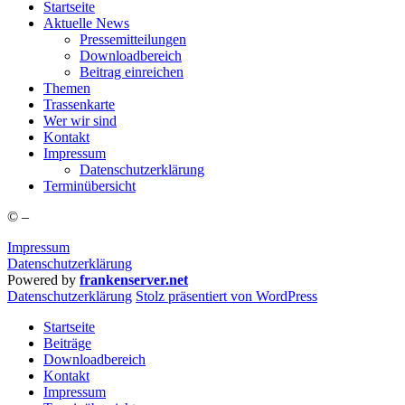
Start­sei­te
Aktu­el­le News
Pres­se­mit­tei­lun­gen
Down­load­be­reich
Bei­trag einreichen
The­men
Tras­sen­kar­te
Wer wir sind
Kon­takt
Impres­sum
Daten­schutz­er­klä­rung
Ter­min­über­sicht
©
–
Impressum
Datenschutzerklärung
Powered by
frankenserver.net
Daten­schutz­er­klä­rung
Stolz präsentiert von WordPress
Startseite
Beiträge
Downloadbereich
Kontakt
Impressum