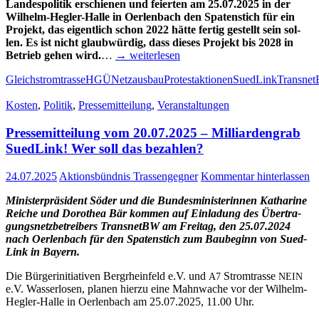
Lan­des­po­li­tik erschie­nen und fei­er­ten am 25.07.2025 in der
Wil­helm-Heg­­ler-Hal­­le in Oer­len­bach den Spa­ten­stich für ein
Pro­jekt, das eigent­lich schon 2022 hät­te fer­tig gestellt sein sol­
len. Es ist nicht glaub­wür­dig, dass die­ses Pro­jekt bis 2028 in
Betrieb gehen wird.
…
→ wei­ter­le­sen
Gleichstromtrasse
HGÜ
Netzausbau
Protestaktionen
SuedLink
Transne
Kosten
,
Politik
,
Pressemitteilung
,
Veranstaltungen
Pres­se­mit­tei­lung vom 20.07.2025 – Mil­li­ar­den­grab
Sued­Link! Wer soll das bezahlen?
24.07.2025
Aktionsbündnis Trassengegner
Kommentar hinterlassen
Minis­ter­prä­si­dent Söder und die Bun­des­mi­nis­te­rin­nen Katha­ri­ne
Rei­che und Doro­thea Bär kom­men auf Ein­la­dung des Über­tra­
gungs­netz­be­trei­bers Trans­netBW am Frei­tag, den 25.07.2024
nach Oer­len­bach für den Spa­ten­stich zum Bau­be­ginn von Sued­
Link in Bay­ern.
Die Bür­ger­initia­ti­ven Berg­rhein­feld e.V. und
Strom­tras­se
A7
NEIN
e.V. Was­ser­lo­sen, pla­nen hier­zu eine Mahn­wa­che vor der Wil­helm-
Heg­­ler-Hal­­le in Oer­len­bach am 25.07.2025, 11.00 Uhr.