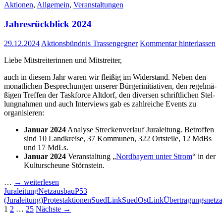
Aktionen
,
Allgemein
,
Veranstaltungen
Jah­res­rück­blick 2024
29.12.2024
Aktionsbündnis Trassengegner
Kommentar hinterlassen
Lie­be Mit­strei­te­rin­nen und Mitstreiter,
auch in die­sem Jahr waren wir flei­ßig im Wider­stand. Neben den
monat­li­chen Bespre­chun­gen unse­rer Bür­ger­initia­ti­ven, den regel­mä­
ßi­gen Tref­fen der Taskforce Alt­dorf, den diver­sen schrift­li­chen Stel­
lung­nah­men und auch Inter­views gab es zahl­rei­che Events zu
organisieren:
Janu­ar 2024
Ana­ly­se Stre­cken­ver­lauf Jura­lei­tung. Betrof­fen
sind 10 Land­krei­se, 37 Kom­mu­nen, 322 Orts­tei­le, 12 MdBs
und 17 MdLs.
Janu­ar 2024
Ver­an­stal­tung „
Nord­bay­ern unter Strom
“ in der
Kul­tur­scheu­ne Störnstein.
…
→ wei­ter­le­sen
Juraleitung
Netzausbau
P53
(Juraleitung)
Protestaktionen
SuedLink
SuedOstLink
Übertragungsnetz
Beitragsnavigation
1
2
…
25
Nächste →