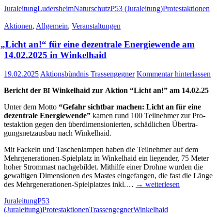
Juraleitung
Ludersheim
Naturschutz
P53 (Juraleitung)
Protestaktionen
Aktionen
,
Allgemein
,
Veranstaltungen
„
Licht an!“ für eine dezen­tra­le Ener­gie­wen­de am
14.02.2025 in Winkelhaid
19.02.2025
Aktionsbündnis Trassengegner
Kommentar hinterlassen
Bericht der
Win­kel­haid zur Akti­on “Licht an!” am 14.02.25
BI
Unter dem Mot­to
“Gefahr sicht­bar machen: Licht an für eine
dezen­tra­le Ener­gie­wen­de”
kamen rund 100 Teil­neh­mer zur Pro­
test­ak­ti­on gegen den über­di­men­sio­nier­ten, schäd­li­chen Über­tra­
gungs­netz­aus­bau nach Winkelhaid.
Mit Fackeln und Taschen­lam­pen haben die Teil­neh­mer auf dem
Mehr­­ge­­ne­ra­­tio­­nen-Spiel­­platz in Win­kel­haid ein lie­gen­der, 75 Meter
hoher Strom­mast nach­ge­bil­det. Mit­hil­fe einer Droh­ne wur­den die
gewal­ti­gen Dimen­sio­nen des Mas­tes ein­ge­fan­gen, die fast die Län­ge
des Mehr­­ge­­ne­ra­­tio­­nen-Spiel­­pla­t­­zes inkl.…
→ wei­ter­le­sen
Juraleitung
P53
(Juraleitung)
Protestaktionen
Trassengegner
Winkelhaid