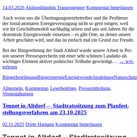
14.03.2026
Aktionsbündnis Trassengegner
Kommentar hinterlassen
Auch wenn uns die Über­tra­gungs­netz­be­trei­ber und die Pro­fi­teu­re
der fos­­sil-ato­­ma­­ren Ener­gie­ver­sor­gung nicht so gern mögen, weil
wir ihr Geschäfts­mo­dell nach­hal­tig stö­ren und uns seit Jah­ren für die
dezen­tra­le Ener­gie­wen­de ein­set­zen – es gibt Orte, an denen unse­re
Arbeit geschätzt wird, und das ist ein­fach mal ein Grund zur Freude.
Bei der Bür­ger­eh­rung der Stadt Alt­dorf wur­de unse­re Arbeit in Per­
son unse­rer Pres­se­spre­che­rin mit einer sehr schö­nen Lau­da­tio als
wich­ti­ges Ele­ment akti­ver poli­ti­scher Teil­ha­be gewür­digt.…
→ wei­
ter­le­sen
Bürgerbeteiligung
Bürgerenergie
Energiewende
Juraleitung
Naturschutz
Allgemein
,
Kommentar
,
Leserbeiträge
,
Pressemitteilung
,
Veranstaltungen
Ten­net in Alt­dorf – Stadt­rats­sit­zung zum Plan­fest­
stel­lungs­ver­fah­ren am 23.10.2025
02.11.2025
Dörte Hamann
Kommentar hinterlassen