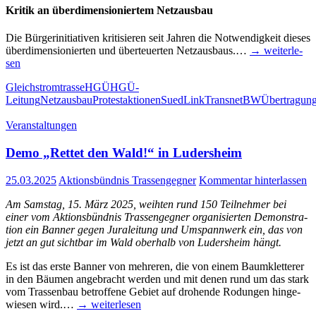
Kri­tik an über­di­men­sio­nier­tem Netz­aus­bau
Die Bür­ger­initia­ti­ven kri­ti­sie­ren seit Jah­ren die Not­wen­dig­keit die­ses
über­di­men­sio­nier­ten und über­teu­er­ten Netz­aus­baus.…
→ wei­ter­le­
sen
Gleichstromtrasse
HGÜ
HGÜ-
Leitung
Netzausbau
Protestaktionen
SuedLink
TransnetBW
Übertragung
Veranstaltungen
Demo „Ret­tet den Wald!“ in Ludersheim
25.03.2025
Aktionsbündnis Trassengegner
Kommentar hinterlassen
Am Sams­tag, 15. März 2025, weih­ten rund 150 Teil­neh­mer bei
einer vom Akti­ons­bünd­nis Tras­sen­geg­ner orga­ni­sier­ten Demons­tra­
ti­on ein Ban­ner gegen Jura­lei­tung und Umspann­werk ein, das von
jetzt an gut sicht­bar im Wald ober­halb von Luders­heim hängt.
Es ist das ers­te Ban­ner von meh­re­ren, die von einem Baum­klet­te­rer
in den Bäu­men ange­bracht wer­den und mit denen rund um das stark
vom Tras­sen­bau betrof­fe­ne Gebiet auf dro­hen­de Rodun­gen hin­ge­
wie­sen wird.…
→ wei­ter­le­sen