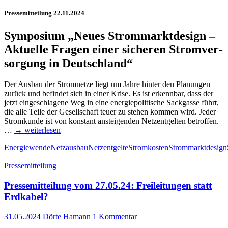
Pres­se­mit­tei­lung 22.11.2024
Sym­po­si­um
„Neu­es Strom­markt­de­sign –
Aktu­el­le Fra­gen einer siche­ren Strom­ver­
sor­gung in Deutschland“
Der Aus­bau der Strom­net­ze liegt um Jah­re hin­ter den Pla­nun­gen
zurück und befin­det sich in einer Kri­se. Es ist erkenn­bar, dass der
jetzt ein­ge­schla­ge­ne Weg in eine ener­gie­po­li­ti­sche Sack­gas­se führt,
die alle Tei­le der Gesell­schaft teu­er zu ste­hen kom­men wird. Jeder
Strom­kun­de ist von kon­stant anstei­gen­den Netz­ent­gel­ten betrof­fen.
…
→ wei­ter­le­sen
Energiewende
Netzausbau
Netzentgelte
Stromkosten
Strommarktdesign
Pressemitteilung
Pres­se­mit­tei­lung vom 27.05.24: Frei­lei­tun­gen statt
Erdkabel?
31.05.2024
Dörte Hamann
1 Kommentar