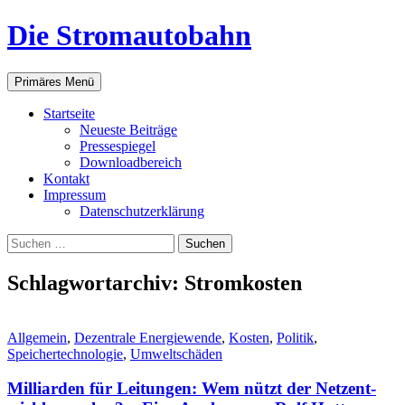
Zum
Die Stromautobahn
Inhalt
springen
Suchen
Primäres Menü
Start­sei­te
Neu­es­te Beiträge
Pres­se­spie­gel
Down­load­be­reich
Kon­takt
Impres­sum
Daten­schutz­er­klä­rung
Suchen
nach:
Schlagwortarchiv: Stromkosten
Allgemein
,
Dezentrale Energiewende
,
Kosten
,
Politik
,
Speichertechnologie
,
Umweltschäden
Mil­li­ar­den für Lei­tun­gen: Wem nützt der Netz­ent­