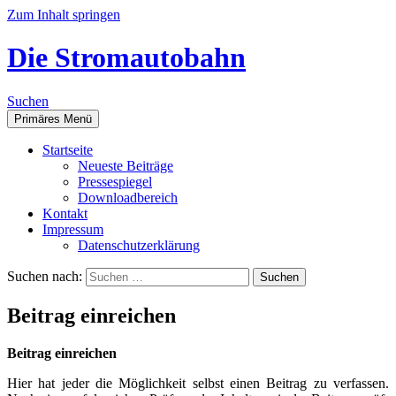
Zum Inhalt springen
Die Stromautobahn
Suchen
Primäres Menü
Start­sei­te
Neu­es­te Beiträge
Pres­se­spie­gel
Down­load­be­reich
Kon­takt
Impres­sum
Daten­schutz­er­klä­rung
Suchen nach:
Bei­trag einreichen
Bei­trag einreichen
Hier hat jeder die Mög­lich­keit selbst einen Bei­trag zu ver­fas­sen.