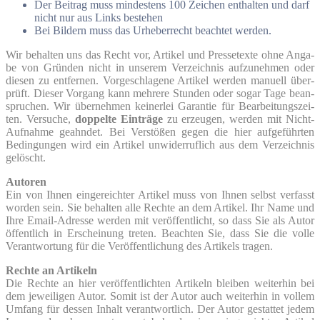
Der Bei­trag muss min­des­tens 100 Zei­chen ent­hal­ten und darf
nicht nur aus Links bestehen
Bei Bil­dern muss das Urhe­ber­recht beach­tet werden.
Wir behal­ten uns das Recht vor, Arti­kel und Pres­se­tex­te ohne Anga­
be von Grün­den nicht in unse­rem Ver­zeich­nis auf­zu­neh­men oder
die­sen zu ent­fer­nen. Vor­ge­schla­ge­ne Arti­kel wer­den manu­ell über­
prüft. Die­ser Vor­gang kann meh­re­re Stun­den oder sogar Tage bean­
spru­chen. Wir über­neh­men kei­ner­lei Garan­tie für Bear­bei­tungs­zei­
ten. Ver­su­che,
dop­pel­te Ein­trä­ge
zu erzeu­gen, wer­den mit Nicht-
Auf­nah­me geahn­det. Bei Ver­stö­ßen gegen die hier auf­ge­führ­ten
Bedin­gun­gen wird ein Arti­kel unwi­der­ruf­lich aus dem Ver­zeich­nis
gelöscht.
Autoren
Ein von Ihnen ein­ge­reich­ter Arti­kel muss von Ihnen selbst ver­fasst
wor­den sein. Sie behal­ten alle Rech­te an dem Arti­kel. Ihr Name und
Ihre Email-Adres­se wer­den mit ver­öf­fent­licht, so dass Sie als Autor
öffent­lich in Erschei­nung tre­ten. Beach­ten Sie, dass Sie die vol­le
Ver­ant­wor­tung für die Ver­öf­fent­li­chung des Arti­kels tragen.
Rech­te an Arti­keln
Die Rech­te an hier ver­öf­fent­lich­ten Arti­keln blei­ben wei­ter­hin bei
dem jewei­li­gen Autor. Somit ist der Autor auch wei­ter­hin in vol­lem
Umfang für des­sen Inhalt ver­ant­wort­lich. Der Autor gestat­tet jedem