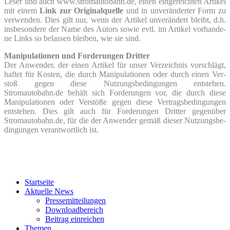
Leser und auch www.stromautobahn.de, einen ein­ge­reich­ten Arti­kel
mit einem
Link zur Ori­gi­nal­quel­le
und in unver­än­der­ter Form zu
ver­wen­den. Dies gilt nur, wenn der Arti­kel unver­än­dert bleibt, d.h.
ins­be­son­de­re der Name des Autors sowie evtl. im Arti­kel vor­han­de­
ne Links so belas­sen blei­ben, wie sie sind.
Mani­pu­la­tio­nen und For­de­run­gen Drit­ter
Der Anwen­der, der einen Arti­kel für unser Ver­zeich­nis vor­schlägt,
haf­tet für Kos­ten, die durch Mani­pu­la­tio­nen oder durch einen Ver­
stoß gegen die­se Nut­zungs­be­din­gun­gen ent­ste­hen.
Stromautobahn.de behält sich For­de­run­gen vor, die durch die­se
Mani­pu­la­tio­nen oder Ver­stö­ße gegen die­se Ver­trags­be­din­gun­gen
ent­ste­hen. Dies gilt auch für For­de­run­gen Drit­ter gegen­über
Stromautobahn.de, für die der Anwen­der gemäß die­ser Nut­zungs­be­
din­gun­gen ver­ant­wort­lich ist.
Start­sei­te
Aktu­el­le News
Pres­se­mit­tei­lun­gen
Down­load­be­reich
Bei­trag einreichen
The­men