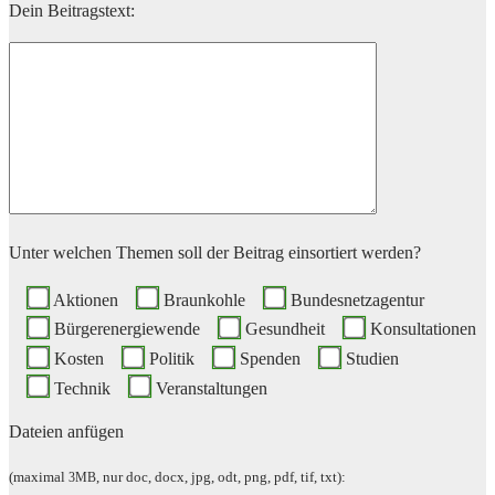
Dein Bei­trags­text:
Unter wel­chen The­men soll der Bei­trag ein­sor­tiert werden?
Aktio­nen
Braun­koh­le
Bun­des­netz­agen­tur
Bür­ger­en­er­gie­wen­de
Gesund­heit
Kon­sul­ta­tio­nen
Kos­ten
Poli­tik
Spen­den
Stu­di­en
Tech­nik
Ver­an­stal­tun­gen
Datei­en anfügen
(maxi­mal
, nur doc, docx, jpg, odt, png, pdf, tif, txt):
3MB