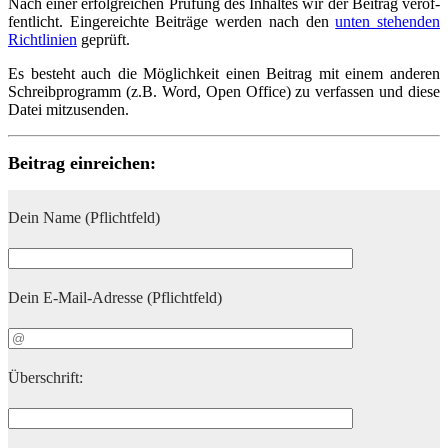
Nach einer erfolg­rei­chen Prü­fung des Inhal­tes wir der Bei­trag ver­öf­
fent­licht. Ein­ge­reich­te Bei­trä­ge wer­den nach den
unten ste­hen­den
Richt­li­ni­en
geprüft.
Es besteht auch die Mög­lich­keit einen Bei­trag mit einem ande­ren
Schreib­pro­gramm (z.B. Word, Open Office) zu ver­fas­sen und die­se
Datei mitzusenden.
Bei­trag einreichen:
Dein Name (Pflicht­feld)
Dein E‑Mail-Adres­se (Pflicht­feld)
Über­schrift: