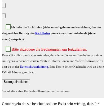
Ich habe die Richt­li­ni­en (sie­he unten) gele­sen und ver­si­che­re, das der
ein­ge­reich­te Bei­trag den
Richt­li­ni­en
von www.stromautobahn.de (sie­he
unten) entspricht.
Bit­te akzep­tie­re die Bedin­gun­gen um fortzufahren.
Du erklärst dich damit ein­ver­stan­den, dass dei­ne Daten zur Bear­bei­tung dei­nes
Anlie­gens ver­wen­det wer­den. Wei­te­re Infor­ma­tio­nen und Wider­rufs­hin­wei­se fin­
dest du in der
Daten­schutz­er­klä­rung
. Eine Kopie dei­ner Nach­richt wird an dei­ne
E‑Mail Adres­se geschickt.
Sie erhal­ten eine Kopie des über­mit­tel­ten Formulares
Grund­re­geln die sie beach­ten soll­ten: Es ist sehr wich­tig, dass Ihr