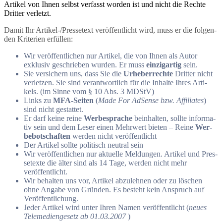
Arti­kel von Ihnen selbst ver­fasst wor­den ist und nicht die Rech­te
Drit­ter verletzt.
Damit Ihr Arti­kel-/Pres­se­text ver­öf­fent­licht wird, muss er die fol­gen­
den Kri­te­ri­en erfüllen:
Wir ver­öf­fent­li­chen nur Arti­kel, die von Ihnen als Autor
exklu­siv geschrie­ben wur­den. Er muss
ein­zig­ar­tig
sein.
Sie ver­si­chern uns, dass Sie die
Urhe­ber­rech­te
Drit­ter nicht
ver­let­zen. Sie sind ver­ant­wort­lich für die Inhal­te Ihres Arti­
kels. (im Sin­ne vom § 10 Abs. 3 MDStV)
Links zu
MFA-Sei­ten
(
Made For AdSen­se bzw. Affi­lia­tes
)
sind nicht gestattet.
Er darf kei­ne rei­ne
Wer­be­spra­che
beinhal­ten, soll­te infor­ma­
tiv sein und dem Leser einen Mehr­wert bie­ten – Rei­ne
Wer­
be­bot­schaf­ten
wer­den nicht veröffentlicht
Der Arti­kel soll­te poli­tisch neu­tral sein
Wir ver­öf­fent­li­chen nur aktu­el­le Mel­dun­gen. Arti­kel und Pres­
se­tex­te die älter sind als 14 Tage, wer­den nicht mehr
veröffentlicht.
Wir behal­ten uns vor, Arti­kel abzu­leh­nen oder zu löschen
ohne Anga­be von Grün­den. Es besteht kein Anspruch auf
Veröffentlichung.
Jeder Arti­kel wird unter Ihren Namen ver­öf­fent­licht (
neu­es
Tele­me­di­en­ge­setz ab 01.03.2007
)