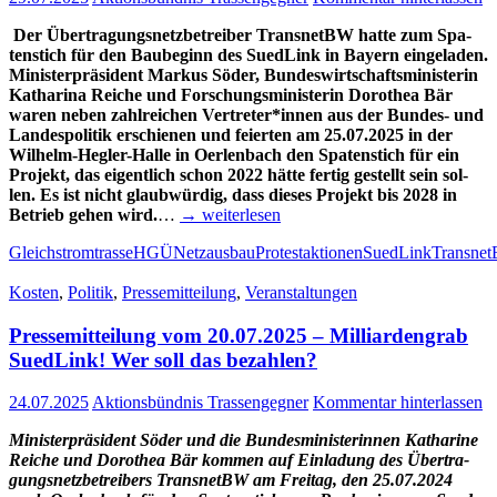
Der Über­tra­gungs­netz­be­trei­ber Trans­netBW hat­te zum Spa­
ten­stich für den Bau­be­ginn des Sued­Link in Bay­ern ein­ge­la­den.
Minis­ter­prä­si­dent Mar­kus Söder, Bun­des­wirt­schafts­mi­nis­te­rin
Katha­ri­na Rei­che und For­schungs­mi­nis­te­rin Doro­thea Bär
waren neben zahl­rei­chen Vertreter*innen aus der Bun­­des- und
Lan­des­po­li­tik erschie­nen und fei­er­ten am 25.07.2025 in der
Wil­helm-Heg­­ler-Hal­­le in Oer­len­bach den Spa­ten­stich für ein
Pro­jekt, das eigent­lich schon 2022 hät­te fer­tig gestellt sein sol­
len. Es ist nicht glaub­wür­dig, dass die­ses Pro­jekt bis 2028 in
Betrieb gehen wird.
…
→ wei­ter­le­sen
Gleichstromtrasse
HGÜ
Netzausbau
Protestaktionen
SuedLink
Transne
Kosten
,
Politik
,
Pressemitteilung
,
Veranstaltungen
Pres­se­mit­tei­lung vom 20.07.2025 – Mil­li­ar­den­grab
Sued­Link! Wer soll das bezahlen?
24.07.2025
Aktionsbündnis Trassengegner
Kommentar hinterlassen
Minis­ter­prä­si­dent Söder und die Bun­des­mi­nis­te­rin­nen Katha­ri­ne
Rei­che und Doro­thea Bär kom­men auf Ein­la­dung des Über­tra­
gungs­netz­be­trei­bers Trans­netBW am Frei­tag, den 25.07.2024