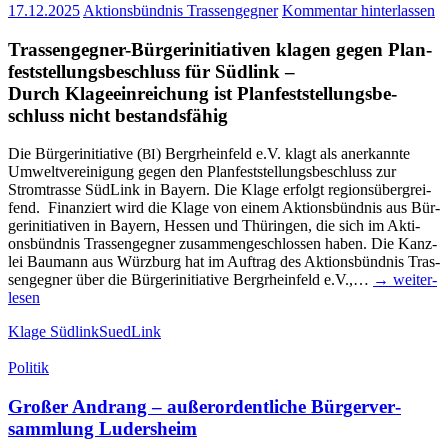
17.12.2025
Aktionsbündnis Trassengegner
Kommentar hinterlassen
Tras­­sen­­ge­g­­ner-Bür­­ger­initia­­ti­­ven kla­gen gegen Plan­
fest­stel­lungs­be­schluss für Südlink –
Durch Kla­ge­ein­rei­chung ist Plan­fest­stel­lungs­be­
schluss nicht bestandsfähig
Die Bür­ger­initia­ti­ve (
) Berg­rhein­feld e.V. klagt als aner­kann­te
BI
Umwelt­ver­ei­ni­gung gegen den Plan­fest­stel­lungs­be­schluss zur
Strom­tras­se Süd­Link in Bay­ern. Die Kla­ge erfolgt regi­ons­über­grei­
fend. Finan­ziert wird die Kla­ge von einem Akti­ons­bünd­nis aus Bür­
ger­initia­ti­ven in Bay­ern, Hes­sen und Thü­rin­gen, die sich im Akti­
ons­bünd­nis Tras­sen­geg­ner zusam­men­ge­schlos­sen haben. Die Kanz­
lei Bau­mann aus Würz­burg hat im Auf­trag des Akti­ons­bünd­nis Tras­
sen­geg­ner über die Bür­ger­initia­ti­ve Berg­rhein­feld e.V.,…
→ wei­ter­
le­sen
Klage Südlink
SuedLink
Politik
Gro­ßer Andrang – außer­or­dent­li­che Bür­ger­ver­
samm­lung Ludersheim