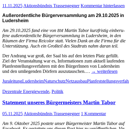
11.11.2025
Aktionsbündnis Trassengegner
Kommentar hinterlassen
Außer­or­dent­li­che Bür­ger­ver­samm­lung am 29.10.2025 in
Ludersheim
Am 29.10.2025 fand eine von
Mar­tin Tabor kurz­fris­tig ein­be­ru­
BM
fe­ne außer­or­dent­li­che Bür­ger­ver­samm­lung in Luders­heim, in den
Räu­men der Fir­ma Rei­co­lor statt. Vie­len Dank an die Fir­ma für die
Unter­stüt­zung. Auch ein Groß­teil des Stadt­rats nahm dar­an teil.
Der Andrang war groß, der Saal bis auf den letz­ten Platz gefüllt.
Ziel der Ver­an­stal­tung war es, Infor­ma­tio­nen zum aktu­ell lau­fen­den
Plan­fest­stel­lungs­ver­fah­ren mit den Bür­ge­rIn­nen von Luders­heim
und den umlie­gen­den Dör­fern aus­zu­tau­schen.…
→ wei­ter­le­sen
Juraleitung
Ludersheim
Naturschutz
Netzausbau
Planfeststellungsverfah
Dezentrale Energiewende
,
Politik
State­ment unse­res Bür­ger­meis­ters Mar­tin Tabor
05.11.2025
Aktionsbündnis Trassengegner
1 Kommentar
Am 9. Okto­ber 2025 pos­te­te unser Bür­ger­meis­ter Mar­tin Tabor auf
Face­book. Er gestat­te­te uns die­sen Post hier zu ver­öf­fent­li­chen. Vie­