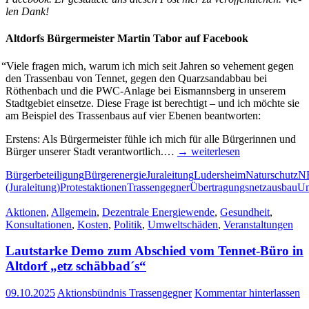
len Dank!
Alt­dorfs Bür­ger­meis­ter Mar­tin Tabor auf Facebook
“
Vie­le fra­gen mich, war­um ich mich seit Jah­ren so vehe­ment gegen
den Tras­sen­bau von Ten­net, gegen den Quarz­sand­ab­bau bei
Röthen­bach und die PWC-Anla­­ge bei Eis­manns­berg in unse­rem
Stadt­ge­biet ein­set­ze. Die­se Fra­ge ist berech­tigt – und ich möch­te sie
am Bei­spiel des Tras­sen­baus auf vier Ebe­nen beantworten:
Ers­tens: Als Bür­ger­meis­ter füh­le ich mich für alle Bür­ge­rin­nen und
Bür­ger unse­rer Stadt ver­ant­wort­lich.…
→ wei­ter­le­sen
Bürgerbeteiligung
Bürgerenergie
Juraleitung
Ludersheim
Naturschutz
N
(Juraleitung)
Protestaktionen
Trassengegner
Übertragungsnetzausbau
Um
Aktionen
,
Allgemein
,
Dezentrale Energiewende
,
Gesundheit
,
Konsultationen
,
Kosten
,
Politik
,
Umweltschäden
,
Veranstaltungen
Laut­star­ke Demo zum Abschied vom Ten­net-Büro in
Alt­dorf „etz schäbbad´s“
09.10.2025
Aktionsbündnis Trassengegner
Kommentar hinterlassen