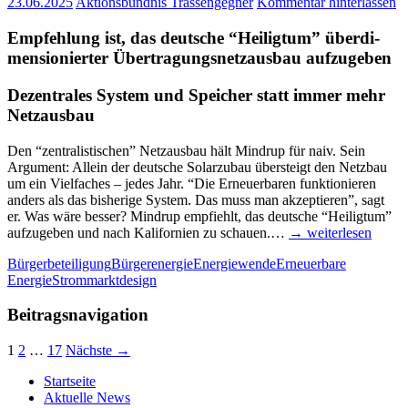
23.06.2025
Aktionsbündnis Trassengegner
Kommentar hinterlassen
Emp­feh­lung ist, das deut­sche “Hei­lig­tum” über­di­
men­sio­nier­ter
Über­tra­gungs­netz­aus­bau aufzugeben
Dezen­tra­les Sys­tem und Spei­cher statt immer mehr
Netzausbau
Den “zen­tra­lis­ti­schen” Netz­aus­bau hält Min­drup für naiv. Sein
Argu­ment: Allein der deut­sche Solar­zu­bau über­steigt den Netz­bau
um ein Viel­fa­ches – jedes Jahr. “Die Erneu­er­ba­ren funk­tio­nie­ren
anders als das bis­he­ri­ge Sys­tem. Das muss man akzep­tie­ren”, sagt
er. Was wäre bes­ser? Min­drup emp­fiehlt, das deut­sche “Hei­lig­tum”
auf­zu­ge­ben und nach Kali­for­ni­en zu schau­en.…
→ wei­ter­le­sen
Bürgerbeteiligung
Bürgerenergie
Energiewende
Erneuerbare
Energie
Strommarktdesign
Beitragsnavigation
1
2
…
17
Nächste →
Start­sei­te
Aktu­el­le News