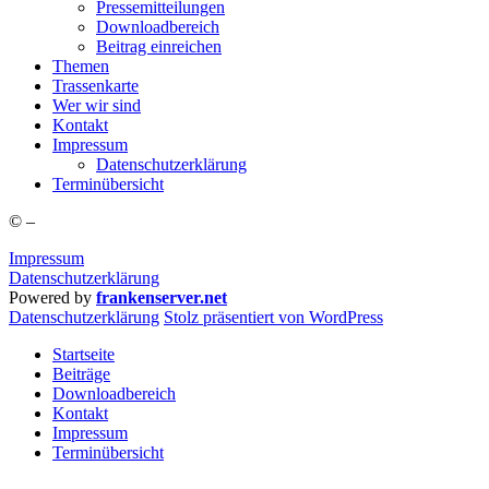
Pres­se­mit­tei­lun­gen
Down­load­be­reich
Bei­trag einreichen
The­men
Tras­sen­kar­te
Wer wir sind
Kon­takt
Impres­sum
Daten­schutz­er­klä­rung
Ter­min­über­sicht
©
–
Impressum
Datenschutzerklärung
Powered by
frankenserver.net
Daten­schutz­er­klä­rung
Stolz präsentiert von WordPress
Startseite
Beiträge
Downloadbereich
Kontakt
Impressum
Terminübersicht