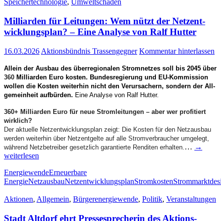
Speichertechnologie
,
Umweltschäden
Mil­li­ar­den für Lei­tun­gen: Wem nützt der Netz­ent­
wick­lungs­plan? – Eine Ana­ly­se von Ralf Hutter
16.03.2026
Aktionsbündnis Trassengegner
Kommentar hinterlassen
Allein der Aus­bau des über­re­gio­na­len Strom­net­zes soll bis 2045 über
360
Mil­li­ar­den Euro kos­ten. Bun­des­re­gie­rung und EU-Kom­­mis­­si­on
wol­len die Kos­ten wei­ter­hin nicht den Ver­ur­sa­chern, son­dern der All­
ge­mein­heit auf­bür­den.
Eine Ana­ly­se von Ralf Hutter.
360+ Mil­li­ar­den Euro für neue Strom­lei­tun­gen – aber wer pro­fi­tiert
wirklich?
Der aktu­el­le Netz­ent­wick­lungs­plan zeigt: Die Kos­ten für den Netz­aus­bau
wer­den wei­ter­hin über Netz­ent­gel­te auf alle Strom­ver­brau­cher umge­legt,
…
→
wäh­rend Netz­be­trei­ber gesetz­lich garan­tier­te Ren­di­ten erhal­ten.
wei­ter­le­sen
Energiewende
Erneuerbare
Energie
Netzausbau
Netzentwicklungsplan
Stromkosten
Strommarktdes
Aktionen
,
Allgemein
,
Bürgerenergiewende
,
Politik
,
Veranstaltungen
Stadt Alt­dorf ehrt Pres­se­spre­che­rin des Akti­ons­