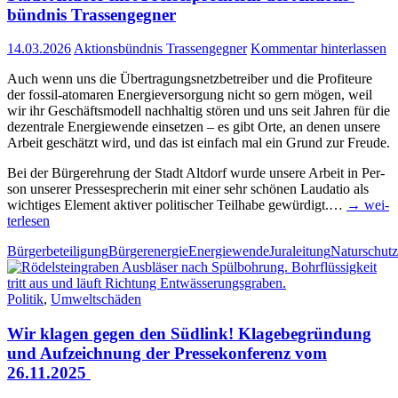
bünd­nis Trassengegner
14.03.2026
Aktionsbündnis Trassengegner
Kommentar hinterlassen
Auch wenn uns die Über­tra­gungs­netz­be­trei­ber und die Pro­fi­teu­re
der fos­­sil-ato­­ma­­ren Ener­gie­ver­sor­gung nicht so gern mögen, weil
wir ihr Geschäfts­mo­dell nach­hal­tig stö­ren und uns seit Jah­ren für die
dezen­tra­le Ener­gie­wen­de ein­set­zen – es gibt Orte, an denen unse­re
Arbeit geschätzt wird, und das ist ein­fach mal ein Grund zur Freude.
Bei der Bür­ger­eh­rung der Stadt Alt­dorf wur­de unse­re Arbeit in Per­
son unse­rer Pres­se­spre­che­rin mit einer sehr schö­nen Lau­da­tio als
wich­ti­ges Ele­ment akti­ver poli­ti­scher Teil­ha­be gewür­digt.…
→ wei­
ter­le­sen
Bürgerbeteiligung
Bürgerenergie
Energiewende
Juraleitung
Naturschutz
Politik
,
Umweltschäden
Wir kla­gen gegen den Süd­link! Kla­ge­be­grün­dung
und Auf­zeich­nung der Pres­se­kon­fe­renz vom
26.11.2025