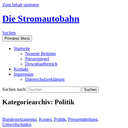
Zum Inhalt springen
Die Stromautobahn
Suchen
Primäres Menü
Start­sei­te
Neu­es­te Beiträge
Pres­se­spie­gel
Down­load­be­reich
Kon­takt
Impres­sum
Daten­schutz­er­klä­rung
Suchen nach:
Kategoriearchiv: Politik
Bundesnetzagentur
,
Kosten
,
Politik
,
Pressemitteilung
,
Umweltschäden