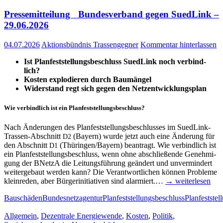
Pres­se­mit­tei­lung Bun­des­ver­band gegen Sued­Link –
29.06.2026
04.07.2026
Aktionsbündnis Trassengegner
Kommentar hinterlassen
Ist
Plan­fest­stel­lungs­be­schluss Sued­Link noch ver­bind­
lich?
Kos­ten explo­die­ren durch Bau­män­gel
Wider­stand regt sich gegen den Netzentwicklungsplan
Wie ver­bind­lich ist ein Planfeststellungsbeschluss?
Nach Ände­run­gen des Plan­fest­stel­lungs­be­schlus­ses im Sued­­­Link-
Tras­­sen-Abschnitt
(Bay­ern) wur­de jetzt auch eine Ände­rung für
D2
den Abschnitt
(Thüringen/Bayern) bean­tragt. Wie ver­bind­lich ist
D1
ein Plan­fest­stel­lungs­be­schluss, wenn ohne abschlie­ßen­de Geneh­mi­
gung der BNetzA die Lei­tungs­füh­rung geän­dert und unver­min­dert
wei­ter­ge­baut wer­den kann? Die Ver­ant­wort­li­chen kön­nen Pro­ble­me
klein­re­den, aber Bür­ger­initia­ti­ven sind alar­miert.…
→ wei­ter­le­sen
Bauschäden
Bundesnetzagentur
Planfeststellungsbeschluss
Planfeststel
Allgemein
,
Dezentrale Energiewende
,
Kosten
,
Politik
,