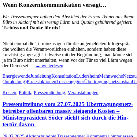
Wenn Kon­zern­kom­mu­ni­ka­ti­on versagt…
Wir Tras­sen­geg­ner haben den Abschied der Fir­ma Ten­net aus ihrem
Büro in Alt­dorf mit ein wenig Lärm und Qualm gebüh­rend gefeiert.
Tschüss und Dan­ke für nix!
Nicht ein­mal die Ter­min­zu­sa­gen für die ange­mel­de­ten Info­ge­sprä­
che woll­ten die Ver­ant­wort­li­chen ein­hal­ten, son­dern haben die­se
kurz­fris­tig abge­sagt. Teil­wei­se mit der Begrün­dung, man kön­ne sich
ja im Büro nicht unter­hal­ten, wenn vor der Tür so viel Lärm wegen
der Demo sei.…
→ wei­ter­le­sen
Energiewende
Juraleitung
Konsultation
Ludersheim
Mahnwache
Netzau
(Juraleitung)
Protestaktionen
Trassengegner
Übertragungsnetzausbau
Um
Kosten
,
Politik
,
Pressemitteilung
,
Veranstaltungen
Pres­se­mit­tei­lung vom 27.07.2025 Über­tra­gungs­netz­
be­trei­ber offen­ba­ren mas­siv stei­gen­de Kos­ten –
Minis­ter­prä­si­dent Söder stiehlt sich durch die Hin­
ter­tür davon
29.07.2025
Aktionsbündnis Trassengegner
Kommentar hinterlassen