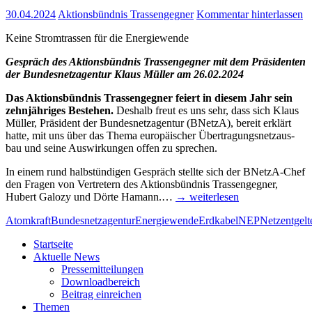
30.04.2024
Aktionsbündnis Trassengegner
Kommentar hinterlassen
Kei­ne Strom­tras­sen für die Energiewende
Gespräch des Akti­ons­bünd­nis Tras­sen­geg­ner mit dem Prä­si­den­ten
der Bun­des­netz­agen­tur Klaus Mül­ler am 26.02.2024
Das Akti­ons­bünd­nis Tras­sen­geg­ner fei­ert in die­sem Jahr sein
zehn­jäh­ri­ges Bestehen.
Des­halb freut es uns sehr, dass sich Klaus
Mül­ler, Prä­si­dent der Bun­des­netz­agen­tur (BNetzA), bereit erklärt
hat­te, mit uns über das The­ma euro­päi­scher Über­tra­gungs­netz­aus­
bau und sei­ne Aus­wir­kun­gen offen zu sprechen.
In einem rund halb­stün­di­gen Gespräch stell­te sich der BNetzA-Chef
den Fra­gen von Ver­tre­tern des Akti­ons­bünd­nis Tras­sen­geg­ner,
Hubert Galo­zy und Dör­te Hamann.…
→ wei­ter­le­sen
Atomkraft
Bundesnetzagentur
Energiewende
Erdkabel
NEP
Netzentgelt
Start­sei­te
Aktu­el­le News
Pres­se­mit­tei­lun­gen
Down­load­be­reich
Bei­trag einreichen
The­men