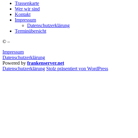
Tras­sen­kar­te
Wer wir sind
Kon­takt
Impres­sum
Daten­schutz­er­klä­rung
Ter­min­über­sicht
©
–
Impressum
Datenschutzerklärung
Powered by
frankenserver.net
Daten­schutz­er­klä­rung
Stolz präsentiert von WordPress