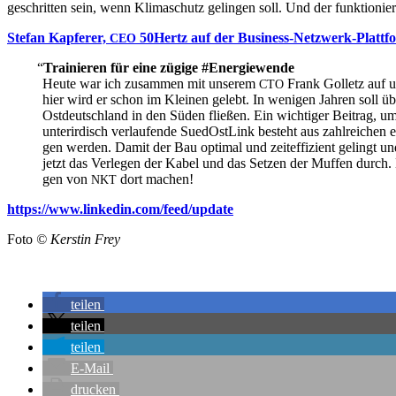
ge­schrit­ten sein, wenn Kli­ma­schutz gelin­gen soll. Und der funk­tio­ni
Ste­fan Kap­fe­rer,
50Hertz auf der Busi­ness-Netz­werk-Platt­
CEO
“
Trai­nie­ren für eine zügi­ge #Ener­gie­wen­de
Heu­te war ich zusam­men mit unse­rem
Frank Gol­letz auf u
CTO
hier wird er schon im Klei­nen gelebt. In weni­gen Jah­ren soll ü
Ost­deutsch­land in den Süden flie­ßen. Ein wich­ti­ger Bei­trag, um
unter­ir­disch ver­lau­fen­de Sued­Ost­Link besteht aus zahl­rei­chen
gen wer­den. Damit der Bau opti­mal und zeit­ef­fi­zi­ent gelingt un
jetzt das Ver­le­gen der Kabel und das Set­zen der Muf­fen durch. 
gen von
dort machen!
NKT
https://www.linkedin.com/feed/update
Foto
© Kers­tin Frey
tei­len
tei­len
tei­len
E‑Mail
dru­cken