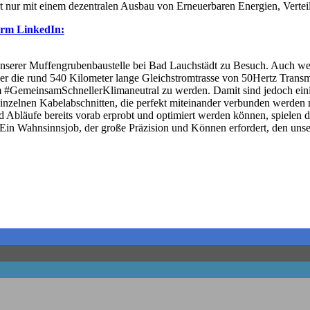
ert nur mit einem dezen­tra­len Aus­bau von Erneu­er­ba­ren Ener­gien, Ver­t
form LinkedIn:
nse­rer Muf­fen­gru­ben­bau­stel­le bei Bad Lauch­städt zu Besuch. Auch w
ber die rund 540 Kilo­me­ter lan­ge Gleich­strom­tras­se von 50Hertz Tran
 #Gemein­sam­Schnell­er­Kli­ma­neu­tral zu wer­den. Damit sind jedoch eini­ge
 ein­zel­nen Kabel­ab­schnit­ten, die per­fekt mit­ein­an­der ver­bun­den wer­
d Abläu­fe bereits vor­ab erprobt und opti­miert wer­den kön­nen, spie­len di
Ein Wahn­sinns­job, der gro­ße Prä­zi­si­on und Kön­nen erfor­dert, den un