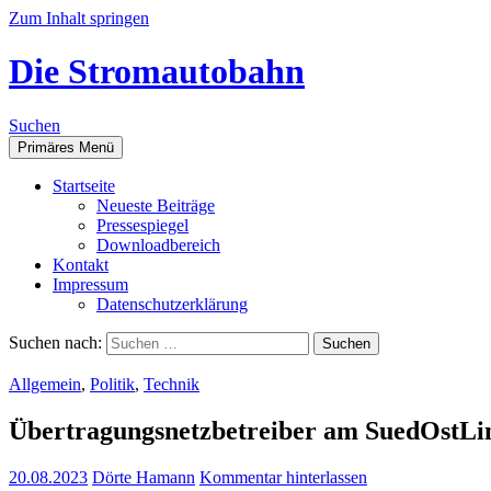
Zum Inhalt springen
Die Stromautobahn
Suchen
Primäres Menü
Start­sei­te
Neu­es­te Beiträge
Pres­se­spie­gel
Down­load­be­reich
Kon­takt
Impres­sum
Daten­schutz­er­klä­rung
Suchen nach:
Allgemein
,
Politik
,
Technik
Über­tra­gungs­netz­be­trei­ber am Sued­Ost
20.08.2023
Dörte Hamann
Kommentar hinterlassen