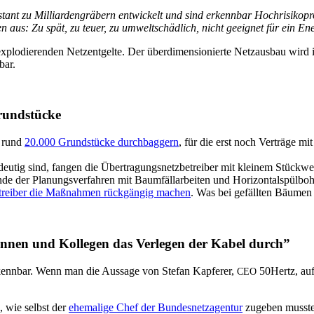
 zu Mil­li­ar­den­grä­bern ent­wi­ckelt und sind erkenn­bar Hoch­ri­si­ko­pro
en aus: Zu spät, zu teu­er, zu umwelt­schäd­lich, nicht geeig­net für ein En
xplo­die­ren­den Netz­ent­gel­te. Der über­di­men­sio­nier­te Netz­aus­bau wi
bar.
 Grundstücke
n rund
20.000 Grund­stü­cke durch­bag­gern
, für die erst noch Ver­trä­ge mi
n­deu­tig sind, fan­gen die Über­tra­gungs­netz­be­trei­ber mit klei­nem Stüc
 Ende der Pla­nungs­ver­fah­ren mit Baum­fäll­ar­bei­ten und Hori­zon­tal­spül­b
­trei­ber die Maß­nah­men rück­gän­gig machen
. Was bei gefäll­ten Bäu­men i
e­gin­nen und Kol­le­gen das Ver­le­gen der Kabel durch”
erkenn­bar. Wenn man die Aus­sa­ge von Ste­fan Kap­fe­rer,
50Hertz, auf 
CEO
l, wie selbst der
ehe­ma­li­ge Chef der Bun­des­netz­agen­tur
zuge­ben muss­te