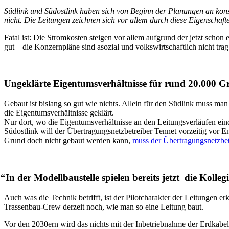
Süd­link und Süd­ost­link haben sich von Beginn der Pla­nun­gen an kon­stant
nicht. Die Lei­tun­gen zeich­nen sich vor allem durch die­se Eigen­schaf­t
Fatal ist: Die Strom­kos­ten stei­gen vor allem auf­grund der jetzt schon e
gut – die Kon­zern­plä­ne sind aso­zi­al und volks­wirt­schaft­lich nicht trag
Unge­klär­te Eigen­tums­ver­hält­nis­se für rund 20.000
Gebaut ist bis­lang so gut wie nichts. Allein für den Süd­link muss ma
die Eigen­tums­ver­hält­nis­se geklärt.
Nur dort, wo die Eigen­tums­ver­hält­nis­se an den Lei­tungs­ver­läu­fen ei
Süd­ost­link will der Über­tra­gungs­netz­be­trei­ber Ten­net vor­zei­tig vor
Grund doch nicht gebaut wer­den kann,
muss der Über­tra­gungs­netz­be
“
In der Modell­bau­stel­le spie­len bereits jetzt die Kol­l
Auch was die Tech­nik betrifft, ist der Pilot­cha­rak­ter der Lei­tun­gen 
Tras­sen­bau-Crew der­zeit noch, wie man so eine Lei­tung baut.
Vor den 2030ern wird das nichts mit der Inbe­trieb­nah­me der Erd­ka­be