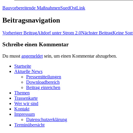
Bauvorbereitende Maßnahmen
SuedOstLink
Beitragsnavigation
Vorheriger Beitrag
Alt­dorf unter Strom 2.0
Nächster Beitrag
Kei­ne Som
Schreibe einen Kommentar
Du musst
angemeldet
sein, um einen Kommentar abzugeben.
Start­sei­te
Aktu­el­le News
Pres­se­mit­tei­lun­gen
Down­load­be­reich
Bei­trag einreichen
The­men
Tras­sen­kar­te
Wer wir sind
Kon­takt
Impres­sum
Daten­schutz­er­klä­rung
Ter­min­über­sicht