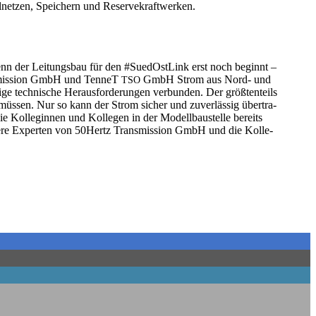
eil­net­zen, Spei­chern und Reservekraftwerken.
enn der Lei­tungs­bau für den #Sued­Ost­Link erst noch beginnt –
s­mis­si­on GmbH und Ten­neT
GmbH Strom aus Nord- und
TSO
 tech­ni­sche Her­aus­for­de­run­gen ver­bun­den. Der größ­ten­teils
den müs­sen. Nur so kann der Strom sicher und zuver­läs­sig über­tra­
e Kol­le­gin­nen und Kol­le­gen in der Modell­bau­stel­le bereits
se­re Exper­ten von 50Hertz Trans­mis­si­on GmbH und die Kol­le­