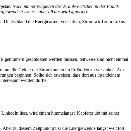
­jek­te. Noch immer reagie­ren die Ver­ant­wort­li­chen in der Poli­tik
er­gie­wen­de-Sys­tem – aber all das wird ignoriert.
rd in Deutsch­land die Ener­gie­ar­mut ver­stär­ken, Strom wird zum Luxus­
t Eigen­tü­mern geschlos­sen wer­den müs­sen, teil­wei­se sind nicht ein­mal
k­werk an, die Gel­der der Strom­kun­den im Erd­bo­den zu ver­sen­ken. Am
oh­run­gen begin­nen. Soll­te sich erwei­sen, dass dort aus irgend­ei­nem
nter­es­sant wer­den dürfte.
Lin­ke­dIn liest, wird einem him­me­langst. Kap­fe­rer übt mit sei­ner
. Aber zu die­sem Zeit­punkt muss die Ener­gie­wen­de längst weit fort­