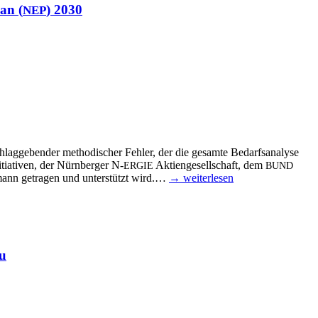
lan (
) 2030
NEP
chlag­ge­ben­der metho­di­scher Feh­ler, der die gesam­te Bedarfs­ana­ly­se
tia­ti­ven, der Nürn­ber­ger N‑
Akti­en­ge­sell­schaft, dem
ERGIE
BUND
­mann getra­gen und unter­stützt wird.…
→ wei­ter­le­sen
au