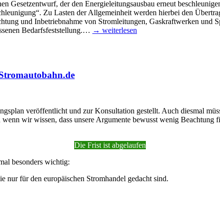
en Gesetz­ent­wurf, der den Ener­gie­lei­tungs­aus­bau erneut beschleu­ni­gen
u­ni­gung“. Zu Las­ten der All­ge­mein­heit wer­den hier­bei den Über­tra­gu
ch­tung und Inbe­trieb­nah­me von Strom­lei­tun­gen, Gas­kraft­wer­ken und Spei
se­nen Bedarfs­fest­stel­lung.…
→ wei­ter­le­sen
auf Stromautobahn.de
ungs­plan ver­öf­fent­licht und zur Kon­sul­ta­ti­on gestellt. Auch dies­mal 
. Auch wenn wir wis­sen, dass unse­re Argu­men­te bewusst wenig Beach­tung
Die Frist ist abgelaufen
s­mal beson­ders wichtig:
 die nur für den euro­päi­schen Strom­han­del gedacht sind.