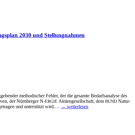
ck­lungs­plan 2030 und Stellungnahmen
g­ge­ben­der metho­di­scher Feh­ler, der die gesam­te Bedarfs­ana­ly­se des
ti­ven, der Nürn­ber­ger N‑
Akti­en­ge­sell­schaft, dem
Natur­
ERGIE
BUND
getra­gen und unter­stützt wird.…
→ wei­ter­le­sen