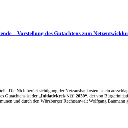
ie­wen­de – Vor­stel­lung des Gut­ach­tens zum Netz­ent­wi
ellt. Die Nicht­be­rück­sich­ti­gung der Netz­aus­bau­kos­ten ist ein aus­schla
 des Gut­ach­tens ist der
„Initia­tiv­kreis
2030“
, der von Bür­ger­initia­
NEP
om­mu­nen und durch den Würz­bur­ger Rechts­an­walt Wolf­gang Bau­mann 