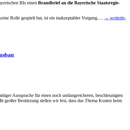
aye­ri­schen BIs einen
Brand­brief an die Baye­ri­sche Staats­re­gie­
ei­ne Rol­le gespielt hat, ist ein inak­zep­ta­bler Vor­gang.…
→ wei­ter­le­
zausbau
ü­ti­ger Aus­spra­che für einen noch umfang­rei­che­ren, beschleu­nig­ten
it gro­ßer Bestür­zung stel­len wir fest, dass das The­ma Kos­ten beim