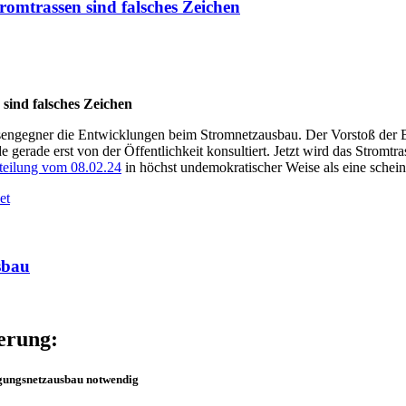
trom­tras­sen sind fal­sches Zeichen
n sind fal­sches Zeichen
s­sen­geg­ner die Ent­wick­lun­gen beim Strom­netz­aus­bau. Der Vor­stoß der 
 gera­de erst von der Öffent­lich­keit kon­sul­tiert. Jetzt wird das Strom­­tras
t­tei­lung vom 08.02.24
in höchst unde­mo­kra­ti­scher Wei­se als eine schein­b
et
usbau
ierung:
­gungs­netz­aus­bau notwendig