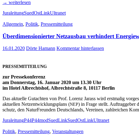
→ wei­ter­le­sen
Juraleitung
SuedOstLink
Ultranet
Allgemein
,
Politik
,
Pressemitteilung
Über­di­men­sio­nier­ter Netz­aus­bau ver­hin­dert Ener­g
16.01.2020
Dörte Hamann
Kommentar hinterlassen
PRESSEMITTEILUNG
zur Pres­se­kon­fe­renz
am Don­ners­tag, 16. Janu­ar 2020 um 13.30 Uhr
im Hotel Albrechts­hof, Albrecht­stra­ße 8, 10117 Ber­lin
Das aktu­el­le Gut­ach­ten von Prof. Lorenz Jarass wird erst­ma­lig vor­ge­st
aktu­el­len Netz­ent­wick­lungs­plans (
) in Fra­ge stellt. Auf­trag­ge­ber
NEP
schutz, den Natur­Freun­den Deutsch­lands, Ver­ei­nen, zahl­rei­chen K
Juraleitung
P44
P44mod
SuedLink
SuedOstLink
Ultranet
Politik
,
Pressemitteilung
,
Veranstaltungen