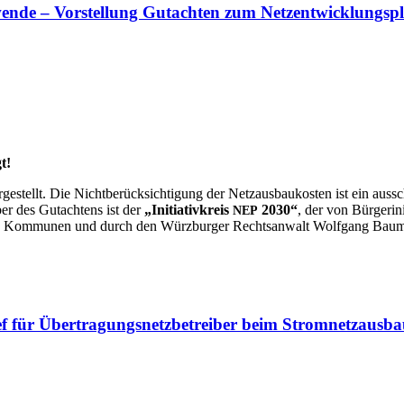
­wen­de – Vor­stel­lung Gut­ach­ten zum Netz­ent­wick­lungs­p
t!
e­stellt. Die Nicht­be­rück­sich­ti­gung der Netz­aus­bau­kos­ten ist ein aus­s
e­ber des Gut­ach­tens ist der
„Initia­tiv­kreis
2030“
, der von Bür­ger­ini
NEP
chen Kom­mu­nen und durch den Würz­bur­ger Rechts­an­walt Wolf­gang Bau
ef für Über­tra­gungs­netz­be­trei­ber beim Stromnetzausb