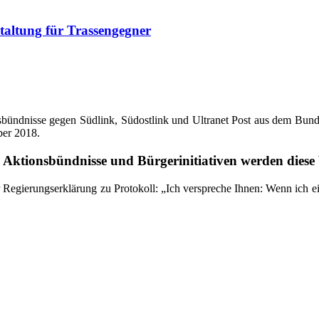
­stal­tung für Trassengegner
s­bünd­nis­se gegen Süd­link, Süd­ost­link und Ultra­net Post aus dem Bun­d
­ber 2018.
e Akti­ons­bünd­nis­se und Bür­ger­initia­ti­ven wer­den die­s
 Regie­rungs­er­klä­rung zu Pro­to­koll: „Ich ver­spre­che Ihnen: Wenn ich e