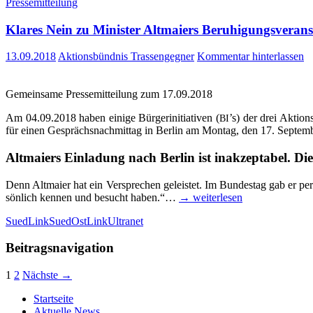
Pressemitteilung
Kla­res Nein zu Minis­ter Alt­mai­ers Beru­hi­gungs­ver­an
13.09.2018
Aktionsbündnis Trassengegner
Kommentar hinterlassen
Gemein­sa­me Pres­se­mit­tei­lung zum 17.09.2018
Am 04.09.2018 haben eini­ge Bür­ger­initia­ti­ven (
’s) der drei Akti­on
BI
für einen Gesprächs­nach­mit­tag in Ber­lin am Mon­tag, den 17. Sep­tem
Alt­mai­ers Ein­la­dung nach Ber­lin ist inak­zep­ta­bel. Di
Denn Alt­mai­er hat ein Ver­spre­chen geleis­tet. Im Bun­des­tag gab er per
sön­lich ken­nen und besucht haben.“…
→ wei­ter­le­sen
SuedLink
SuedOstLink
Ultranet
Beitragsnavigation
1
2
Nächste →
Start­sei­te
Aktu­el­le News