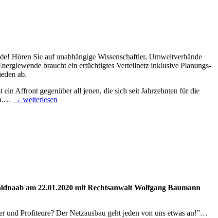
ri­ode! Hören Sie auf unab­hän­gi­ge Wis­sen­schaft­ler, Umwelt­ver­bän­de
er­gie­wen­de braucht ein ertüch­tig­tes Ver­teil­netz inklu­si­ve Pla­nungs­
ie­den ab.
ist ein Affront gegen­über all jenen, die sich seit Jahr­zehn­ten für die
ten.…
→ wei­ter­le­sen
Waldnaab am 22.01.2020 mit Rechts­an­walt Wolf­gang Bau­mann
ei­ber und Pro­fi­teu­re? Der Netz­aus­bau geht jeden von uns etwas an!”…