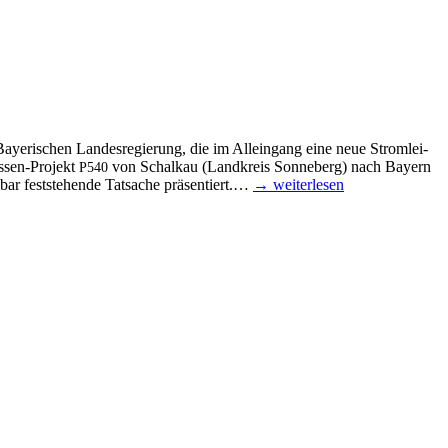
Baye­ri­schen Lan­des­re­gie­rung, die im Allein­gang eine neue Strom­lei­
­­sen-Pro­­jekt
von Schal­kau (Land­kreis Son­ne­berg) nach Bay­ern
P540
ar fest­ste­hen­de Tat­sa­che prä­sen­tiert.…
→ wei­ter­le­sen