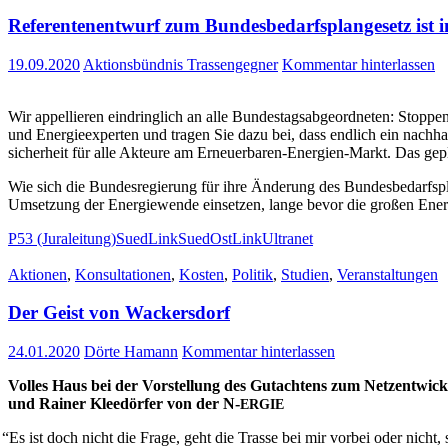
Refe­ren­ten­ent­wurf zum Bun­des­be­darfs­plan­ge­setz ist
19.09.2020
Aktionsbündnis Trassengegner
Kommentar hinterlassen
Wir appel­lie­ren ein­dring­lich an alle Bun­des­tags­ab­ge­ord­ne­ten: Stop­p
und Ener­gie­ex­per­ten und tra­gen Sie dazu bei, dass end­lich ein nach­hal­
si­cher­heit für alle Akteu­re am Erneu­er­­ba­­ren-Ener­­gien-Markt. Das gepl
Wie sich die Bun­des­re­gie­rung für ihre Ände­rung des Bun­des­be­darfs­plan
Umset­zung der Ener­gie­wen­de ein­set­zen, lan­ge bevor die gro­ßen Ener­
P53 (Juraleitung)
SuedLink
SuedOstLink
Ultranet
Aktionen
,
Konsultationen
,
Kosten
,
Politik
,
Studien
,
Veranstaltungen
Der Geist von Wackersdorf
24.01.2020
Dörte Hamann
Kommentar hinterlassen
Vol­les Haus bei der Vor­stel­lung des Gut­ach­tens zum Netz­ent­wick­
und Rai­ner Klee­dör­fer von der N‑
ERGIE
“
Es ist doch nicht die Fra­ge, geht die Tras­se bei mir vor­bei oder nicht,