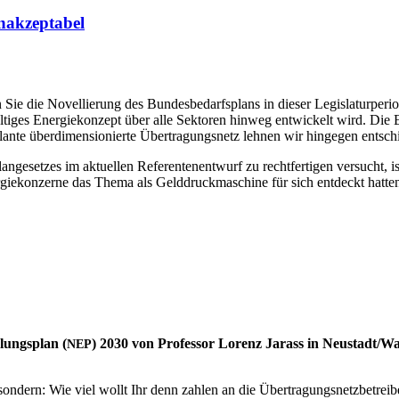
 inakzeptabel
en Sie die Novel­lie­rung des Bun­des­be­darfs­plans in die­ser Legis­la­tur­pe­
ti­ges Ener­gie­kon­zept über alle Sek­to­ren hin­weg ent­wi­ckelt wird. Die En
an­te über­di­men­sio­nier­te Über­tra­gungs­netz leh­nen wir hin­ge­gen ent­sch
­ge­set­zes im aktu­el­len Refe­ren­ten­ent­wurf zu recht­fer­ti­gen ver­sucht, 
gie­kon­zer­ne das The­ma als Geld­druck­ma­schi­ne für sich ent­deckt hat­
lungs­plan (
) 2030 von Pro­fes­sor Lorenz Jarass in Neustadt/
NEP
 son­dern: Wie viel wollt Ihr denn zah­len an die Über­tra­gungs­netz­be­tr