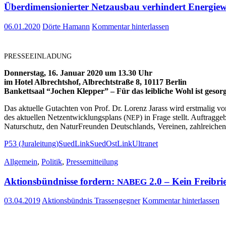
Über­di­men­sio­nier­ter Netz­aus­bau ver­hin­dert Ener­gie
06.01.2020
Dörte Hamann
Kommentar hinterlassen
PRESSEEINLADUNG
Don­ners­tag, 16. Janu­ar 2020 um 13.30 Uhr
im Hotel Albrechts­hof, Albrecht­stra­ße 8, 10117 Berlin
Ban­kett­saal “Jochen Klep­per” – Für das leib­li­che Wohl ist gesorg
Das aktu­el­le Gut­ach­ten von Prof. Dr. Lorenz Jarass wird erst­ma­lig vor­g
des aktu­el­len Netz­ent­wick­lungs­plans (
) in Fra­ge stellt. Auf­trag­g
NEP
Natur­schutz, den Natur­Freun­den Deutsch­lands, Ver­ei­nen, zahl­rei­
P53 (Juraleitung)
SuedLink
SuedOstLink
Ultranet
Allgemein
,
Politik
,
Pressemitteilung
Akti­ons­bünd­nis­se for­dern:
2.0 – Kein Frei­bri
NABEG
03.04.2019
Aktionsbündnis Trassengegner
Kommentar hinterlassen