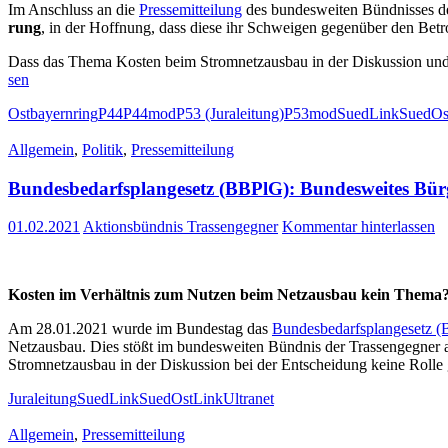
Im Anschluss an die
Pres­se­mit­tei­lung
des bun­des­wei­ten Bünd­nis­ses d
rung
, in der Hoff­nung, dass die­se ihr Schwei­gen gegen­über den Bet
Dass das The­ma Kos­ten beim Strom­netz­aus­bau in der Dis­kus­si­on und be
sen
Ostbayernring
P44
P44mod
P53 (Juraleitung)
P53mod
SuedLink
SuedOs
Allgemein
,
Politik
,
Pressemitteilung
Bun­des­be­darfs­plan­ge­setz (BBPlG): Bun­des­wei­tes Bür
01.02.2021
Aktionsbündnis Trassengegner
Kommentar hinterlassen
Kos­ten im Ver­hält­nis zum Nut­zen beim Netz­aus­bau kein Thema
Am 28.01.2021 wur­de im Bun­des­tag das
Bun­des­be­darfs­plan­ge­setz
Netz­aus­bau. Dies stößt im bun­des­wei­ten Bünd­nis der Tras­sen­geg­ner
Strom­netz­aus­bau in der Dis­kus­si­on bei der Ent­schei­dung kei­ne Rol­
Juraleitung
SuedLink
SuedOstLink
Ultranet
Allgemein
,
Pressemitteilung