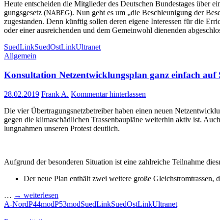
Heu­te ent­schei­den die Mit­glie­der des Deut­schen Bun­des­ta­ges über ein
gungs­ge­setz (
). Nun geht es um „die Beschleu­ni­gung der Beschle
NABEG
zuge­stan­den. Denn künf­tig sol­len deren eige­ne Inter­es­sen für die Erri
oder einer aus­rei­chen­den und dem Gemein­wohl die­nen­den abge­schlos­
SuedLink
SuedOstLink
Ultranet
Allgemein
Kon­sul­ta­ti­on Netz­ent­wick­lungs­plan ganz ein­fach 
28.02.2019
Frank A.
Kommentar hinterlassen
Die vier Über­tra­gungs­netz­be­trei­ber haben einen neu­en Netz­ent­wick­l
gegen die kli­ma­schäd­li­chen Tras­sen­bau­plä­ne wei­ter­hin aktiv ist
lung­nah­men unse­ren Pro­test deutlich.
Auf­grund der beson­de­ren Situa­ti­on ist eine zahl­rei­che Teil­nah­me die
Der neue Plan ent­hält zwei wei­te­re gro­ße Gleich­strom­tras­sen,
…
→ wei­ter­le­sen
A-Nord
P44mod
P53mod
SuedLink
SuedOstLink
Ultranet