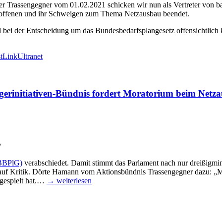
er Tras­sen­geg­ner vom 01.02.2021 schi­cken wir nun als Ver­tre­ter von b
rof­fe­nen und ihr Schwei­gen zum The­ma Netz­aus­bau beendet.
i der Ent­schei­dung um das Bun­des­be­darfs­plan­ge­setz offen­sicht­lich k
tLink
Ultranet
­ger­initia­ti­ven-Bünd­nis for­dert Mora­to­ri­um beim Net
?
 (BBPlG)
ver­ab­schie­det. Damit stimmt das Par­la­ment nach nur drei­ßig­mi­n
 auf Kri­tik. Dör­te Hamann vom Akti­ons­bünd­nis Tras­sen­geg­ner dazu: „M
le gespielt hat.…
→ wei­ter­le­sen