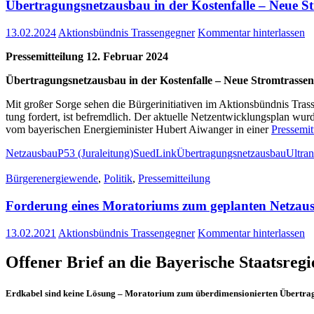
Über­tra­gungs­netz­aus­bau in der Kos­ten­fal­le – Neue S
13.02.2024
Aktionsbündnis Trassengegner
Kommentar hinterlassen
Pres­se­mit­tei­lung 12. Febru­ar 2024
Über­tra­gungs­netz­aus­bau in der Kos­ten­fal­le – Neue Strom­tras­se
Mit gro­ßer Sor­ge sehen die Bür­ger­initia­ti­ven im Akti­ons­bünd­nis Tra
tung for­dert, ist befremd­lich. Der aktu­el­le Netz­ent­wick­lungs­plan wur­de
vom baye­ri­schen Ener­gie­mi­nis­ter Hubert Aiwan­ger in einer
Pres­se­mi
Netzausbau
P53 (Juraleitung)
SuedLink
Übertragungsnetzausbau
Ultran
Bürgerenergiewende
,
Politik
,
Pressemitteilung
For­de­rung eines Mora­to­ri­ums zum geplan­ten Netza
13.02.2021
Aktionsbündnis Trassengegner
Kommentar hinterlassen
Offe­ner Brief an die Baye­ri­sche Staatsreg
Erd­ka­bel sind kei­ne Lösung – Mora­to­ri­um zum über­di­men­sio­nier­ten Über­tra