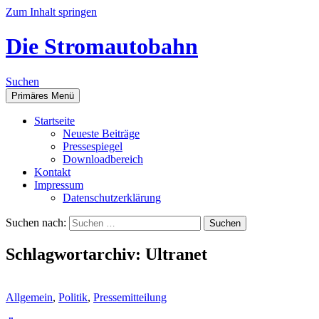
Zum Inhalt springen
Die Stromautobahn
Suchen
Primäres Menü
Start­sei­te
Neu­es­te Beiträge
Pres­se­spie­gel
Down­load­be­reich
Kon­takt
Impres­sum
Daten­schutz­er­klä­rung
Suchen nach:
Schlagwortarchiv: Ultranet
Allgemein
,
Politik
,
Pressemitteilung