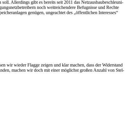
 soll. Aller­dings gibt es bereits seit 2011 das Netz­aus­bau­be­schleu­ni­
ngs­netz­be­trei­bern noch weit­rei­chen­de­re Befug­nis­se und Rech­te
­cher­an­la­gen genü­gen, unge­ach­tet des „öffent­li­chen Inter­es­ses“
müs­sen wir wie­der Flag­ge zei­gen und klar machen, dass der Wider­stand
 fin­den, machen wir doch mit einer mög­lichst gro­ßen Anzahl von Stel­