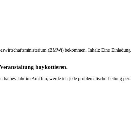
es­wirt­schafts­mi­nis­te­ri­um (BMWi) bekom­men. Inhalt: Eine Ein­la­dung
e Ver­an­stal­tung boykottieren.
in hal­bes Jahr im Amt bin, wer­de ich jede pro­ble­ma­ti­sche Lei­tung per­