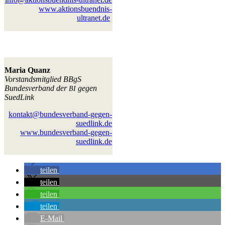
www.aktionsbuendnis-
ultranet.de
Maria Quanz
Vor­stands­mit­glied BBgS
Bun­des­ver­band der
gegen
BI
SuedLink
kontakt@bundesverband-gegen-
suedlink.de
www.bundesverband-gegen-
suedlink.de
tei­len
tei­len
tei­len
tei­len
E‑Mail