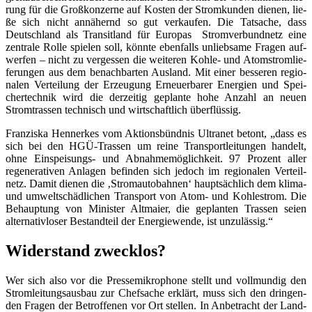
rung für die Groß­kon­zer­ne auf Kos­ten der Strom­kun­den die­nen, lie­
ße sich nicht annä­hernd so gut ver­kau­fen. Die Tat­sa­che, dass
Deutsch­land als Tran­sit­land für Euro­pas Strom­ver­bund­netz eine
zen­tra­le Rol­le spie­len soll, könn­te eben­falls unlieb­sa­me Fra­gen auf­
wer­fen – nicht zu ver­ges­sen die wei­te­ren Koh­le- und Atom­strom­lie­
fe­run­gen aus dem benach­bar­ten Aus­land. Mit einer bes­se­ren regio­
na­len Ver­tei­lung der Erzeu­gung Erneu­er­ba­rer Ener­gien und Spei­
cher­tech­nik wird die der­zei­tig geplan­te hohe Anzahl an neu­en
Strom­tras­sen tech­nisch und wirt­schaft­lich überflüssig.
Fran­zis­ka Hen­ner­kes vom Akti­ons­bünd­nis Ultra­net betont, „dass es
sich bei den HGÜ-Tras­sen um rei­ne Trans­port­lei­tun­gen han­delt,
ohne Ein­spei­sungs- und Abnah­me­mög­lich­keit. 97 Pro­zent aller
rege­ne­ra­ti­ven Anla­gen befin­den sich jedoch im regio­na­len Ver­teil­
netz. Damit die­nen die ‚Strom­au­to­bah­nen‘ haupt­säch­lich dem kli­ma-
und umwelt­schäd­li­chen Trans­port von Atom- und Koh­lestrom. Die
Behaup­tung von Minis­ter Alt­mai­er, die geplan­ten Tras­sen sei­en
alter­na­tiv­lo­ser Bestand­teil der Ener­gie­wen­de, ist unzulässig.“
Wider­stand zwecklos?
Wer sich also vor die Pres­se­mi­kro­pho­ne stellt und voll­mun­dig den
Strom­lei­tungs­aus­bau zur Chef­sa­che erklärt, muss sich den drin­gen­
den Fra­gen der Betrof­fe­nen vor Ort stel­len. In Anbe­tracht der Land­