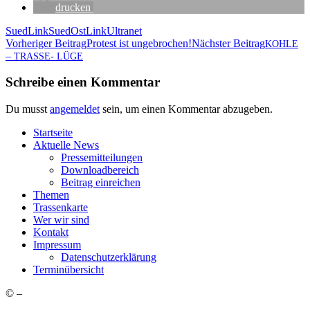
dru­cken
SuedLink
SuedOstLink
Ultranet
Beitragsnavigation
Vorheriger Beitrag
Pro­test ist ungebrochen!
Nächster Beitrag
KOHLE
–
TRASSE-
LÜGE
Schreibe einen Kommentar
Du musst
angemeldet
sein, um einen Kommentar abzugeben.
Start­sei­te
Aktu­el­le News
Pres­se­mit­tei­lun­gen
Down­load­be­reich
Bei­trag einreichen
The­men
Tras­sen­kar­te
Wer wir sind
Kon­takt
Impres­sum
Daten­schutz­er­klä­rung
Ter­min­über­sicht
©
–