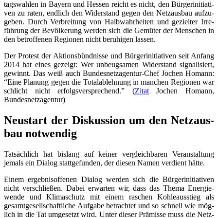
tags­wah­len in Bay­ern und Hes­sen reicht es nicht, den Bür­ger­initia­ti­
ven zu raten, end­lich den Wider­stand gegen den Netz­aus­bau auf­zu­
ge­ben. Durch Ver­brei­tung von Halb­wahr­hei­ten und geziel­ter Irre­
füh­rung der Bevöl­ke­rung wer­den sich die Gemü­ter der Men­schen in
den betrof­fe­nen Regio­nen nicht beru­hi­gen lassen.
Der Pro­test der Akti­ons­bünd­nis­se und Bür­ger­initia­ti­ven seit Anfang
2014 hat eines gezeigt: Wer unbeug­sa­men Wider­stand signa­li­siert,
gewinnt. Das weiß auch Bun­des­netz­agen­tur-Chef Jochen Homann:
“Eine Pla­nung gegen die Total­ab­leh­nung in man­chen Regio­nen war
schlicht nicht erfolgs­ver­spre­chend.” (
Zitat
Jochen Homann,
Bundesnetzagentur)
Neu­start der Dis­kus­si­on um den Netz­aus­
bau notwendig
Tat­säch­lich hat bis­lang auf kei­ner ver­gleich­ba­ren Ver­an­stal­tung
jemals ein Dia­log statt­ge­fun­den, der die­sen Namen ver­dient hätte.
Einem ergeb­nis­of­fe­nen Dia­log wer­den sich die Bür­ger­initia­ti­ven
nicht ver­schlie­ßen. Dabei erwar­ten wir, dass das The­ma Ener­gie­
wen­de und Kli­ma­schutz mit einem raschen Koh­le­aus­stieg als
gesamt­ge­sell­schaft­li­che Auf­ga­be betrach­tet und so schnell wie mög­
lich in die Tat umge­setzt wird. Unter die­ser Prä­mis­se muss die Netz­