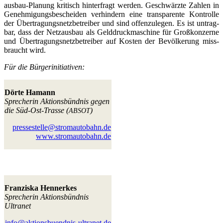
aus­bau-Pla­nung kri­tisch hin­ter­fragt wer­den. Geschwärz­te Zah­len in
Geneh­mi­gungs­be­schei­den ver­hin­dern eine trans­pa­ren­te Kon­trol­le
der Über­tra­gungs­netz­be­trei­ber und sind offen­zu­le­gen. Es ist untrag­
bar, dass der Netz­aus­bau als Geld­druck­ma­schi­ne für Groß­kon­zer­ne
und Über­tra­gungs­netz­be­trei­ber auf Kos­ten der Bevöl­ke­rung miss­
braucht wird.
Für die Bürgerinitiativen:
Dör­te Hamann
Spre­che­rin Akti­ons­bünd­nis gegen
die Süd-Ost-Tras­se (
)
ABSOT
pressestelle@stromautobahn.de
www.stromautobahn.de
Fran­zis­ka Hennerkes
Spre­che­rin Akti­ons­bünd­nis
Ultranet
info@aktionsbuendnis-ultranet.de