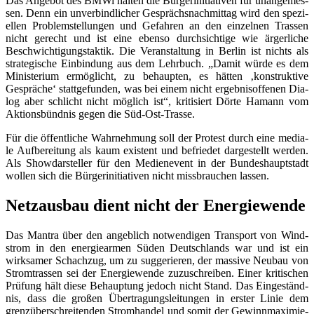
Das Ange­bot des BMWi hal­ten die Bür­ger­initia­ti­ven für unan­ge­mes­
sen. Denn ein unver­bind­li­cher Gesprächs­nach­mit­tag wird den spe­zi­
el­len Pro­blem­stel­lun­gen und Gefah­ren an den ein­zel­nen Tras­sen
nicht gerecht und ist eine eben­so durch­sich­ti­ge wie ärger­li­che
Beschwich­ti­gungs­tak­tik. Die Ver­an­stal­tung in Ber­lin ist nichts als
stra­te­gi­sche Ein­bin­dung aus dem Lehr­buch. „Damit wür­de es dem
Minis­te­ri­um ermög­licht, zu behaup­ten, es hät­ten ‚kon­struk­ti­ve
Gesprä­che‘ statt­ge­fun­den, was bei einem nicht ergeb­nis­of­fe­nen Dia­
log aber schlicht nicht mög­lich ist“, kri­ti­siert Dör­te Hamann vom
Akti­ons­bünd­nis gegen die Süd-Ost-Trasse.
Für die öffent­li­che Wahr­neh­mung soll der Pro­test durch eine media­
le Auf­be­rei­tung als kaum exis­tent und befrie­det dar­ge­stellt wer­den.
Als Show­dar­stel­ler für den Medi­en­event in der Bun­des­haupt­stadt
wol­len sich die Bür­ger­initia­ti­ven nicht miss­brau­chen lassen.
Netz­aus­bau dient nicht der Energiewende
Das Man­tra über den angeb­lich not­wen­di­gen Trans­port von Wind­
strom in den ener­gie­ar­men Süden Deutsch­lands war und ist ein
wirk­sa­mer Schach­zug, um zu sug­ge­rie­ren, der mas­si­ve Neu­bau von
Strom­tras­sen sei der Ener­gie­wen­de zuzu­schrei­ben. Einer kri­ti­schen
Prü­fung hält die­se Behaup­tung jedoch nicht Stand. Das Ein­ge­ständ­
nis, dass die gro­ßen Über­tra­gungs­lei­tun­gen in ers­ter Linie dem
grenz­über­schrei­ten­den Strom­han­del und somit der Gewinn­ma­xi­mie­