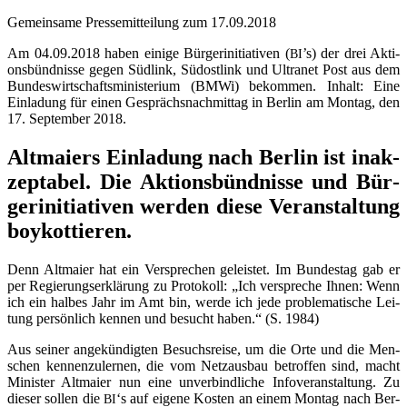
Gemein­sa­me Pres­se­mit­tei­lung zum 17.09.2018
Am 04.09.2018 haben eini­ge Bür­ger­initia­ti­ven (
’s) der drei Akti­
BI
ons­bünd­nis­se gegen Süd­link, Süd­ost­link und Ultra­net Post aus dem
Bun­des­wirt­schafts­mi­nis­te­ri­um (BMWi) bekom­men. Inhalt: Eine
Ein­la­dung für einen Gesprächs­nach­mit­tag in Ber­lin am Mon­tag, den
17. Sep­tem­ber 2018.
Alt­mai­ers Ein­la­dung nach Ber­lin ist inak­
zep­ta­bel. Die Akti­ons­bünd­nis­se und Bür­
ger­initia­ti­ven wer­den die­se Ver­an­stal­tung
boykottieren.
Denn Alt­mai­er hat ein Ver­spre­chen geleis­tet. Im Bun­des­tag gab er
per Regie­rungs­er­klä­rung zu Pro­to­koll: „Ich ver­spre­che Ihnen: Wenn
ich ein hal­bes Jahr im Amt bin, wer­de ich jede pro­ble­ma­ti­sche Lei­
tung per­sön­lich ken­nen und besucht haben.“ (S. 1984)
Aus sei­ner ange­kün­dig­ten Besuchs­rei­se, um die Orte und die Men­
schen ken­nen­zu­ler­nen, die vom Netz­aus­bau betrof­fen sind, macht
Minis­ter Alt­mai­er nun eine unver­bind­li­che Info­ver­an­stal­tung. Zu
die­ser sol­len die
‘s auf eige­ne Kos­ten an einem Mon­tag nach Ber­
BI