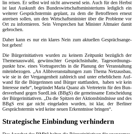
lin rei­sen. Er selbst wird nicht anwe­send sein. Auch für den Herbst
ist laut Aus­kunft des Bun­des­wirt­schafts­mi­nis­te­ri­ums ledig­lich ein
wei­te­rer Gesprächs­ter­min geplant, zu dem die Betrof­fe­nen erneut
anrei­sen sol­len, um den Wirt­schafts­mi­nis­ter über die Pro­ble­me vor
Ort zu infor­mie­ren. Sein Ver­spre­chen hat Minis­ter Alt­mai­er damit
gebrochen.
Daher kann es nur ein kla­res Nein zum aktu­el­len Gesprächs­an­ge­
bot geben!
Die Bür­ger­initia­ti­ven wur­den zu kei­nem Zeit­punkt bezüg­lich der
The­men­aus­wahl, gewünsch­ter Gesprächs­in­hal­te, Tages­ord­nungs­
punk­te bzw. eines Vor­trags­rechts in die Pla­nung der Ver­an­stal­tung
mit­ein­be­zo­gen. „An Ali­bi­ver­an­stal­tun­gen zum The­ma Netz­aus­bau,
wie sie in der Ver­gan­gen­heit zahl­reich und unter erheb­li­chem Auf­
wand für die Bür­ge­rin­nen und Bür­ger statt­fan­den, haben wir kein
Inter­es­se mehr“, begrün­det Maria Quanz als Ver­tre­te­rin für den Bun­
des­ver­band gegen Sued­Link (BBgS) die gemein­sa­me Ent­schei­dung
der Bür­ger­initia­ti­ven. „Da die Spit­zen der Akti­ons­bünd­nis­se und des
BBgS erst gar nicht ein­ge­la­den wur­den, ist klar, der Ber­li­ner
Gesprächs­ter­min wird kei­ne neu­en Erkennt­nis­se bringen“.
Stra­te­gi­sche Ein­bin­dung verhindern