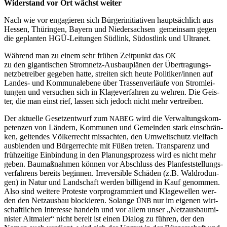
Wider­stand vor Ort wächst weiter
Nach wie vor enga­gie­ren sich Bür­ger­initia­ti­ven haupt­säch­lich aus
Hes­sen, Thü­rin­gen, Bay­ern und Nie­der­sach­sen gemein­sam gegen
die geplan­ten HGÜ-Lei­tun­gen Süd­link, Süd­ost­link und Ultranet.
Wäh­rend man zu einem sehr frü­hen Zeit­punkt das
OK
zu den gigan­ti­schen Strom­netz-Aus­bau­plä­nen der Über­tra­gungs­
netz­be­trei­ber gege­ben hat­te, strei­ten sich heu­te Politiker/innen auf
Lan­des- und Kom­mu­nal­ebe­ne über Tras­sen­ver­läu­fe von Strom­lei­
tun­gen und ver­su­chen sich in Kla­ge­ver­fah­ren zu weh­ren. Die Geis­
ter, die man einst rief, las­sen sich jedoch nicht mehr vertreiben.
Der aktu­el­le Gesetz­ent­wurf zum
wird die Ver­wal­tungs­kom­
NABEG
pe­ten­zen von Län­dern, Kom­mu­nen und Gemein­den stark ein­schrän­
ken, gel­ten­des Völ­ker­recht miss­ach­ten, den Umwelt­schutz viel­fach
aus­blen­den und Bür­ger­rech­te mit Füßen tre­ten. Trans­pa­renz und
früh­zei­ti­ge Ein­bin­dung in den Pla­nungs­pro­zess wird es nicht mehr
geben. Bau­maß­nah­men kön­nen vor Abschluss des Plan­fest­stel­lungs­
ver­fah­rens bereits begin­nen. Irrever­si­ble Schä­den (z.B. Wald­ro­dun­
gen) in Natur und Land­schaft wer­den bil­li­gend in Kauf genom­men.
Also sind wei­te­re Pro­tes­te vor­pro­gram­miert und Kla­ge­wel­len wer­
den den Netz­aus­bau blo­ckie­ren. Solan­ge
nur im eige­nen wirt­
ÜNB
schaft­li­chen Inter­es­se han­deln und vor allem unser „Netz­aus­bau­mi­
nis­ter Alt­mai­er“ nicht bereit ist einen Dia­log zu füh­ren, der den