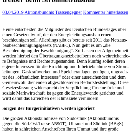
03.04.2019
Aktionsbündnis Trassengegner
Kommentar hinterlassen
Heu­te ent­schei­den die Mit­glie­der des Deut­schen Bun­des­ta­ges über
einen Gesetz­ent­wurf, der den Ener­gie­lei­tungs­aus­bau erneut
beschleu­ni­gen soll. Aller­dings gibt es bereits seit 2011 das Netz­aus­
bau­be­schleu­ni­gungs­ge­setz (
). Nun geht es um „die
NABEG
Beschleu­ni­gung der Beschleu­ni­gung“. Zu Las­ten der All­ge­mein­heit
wer­den hier­bei den Über­tra­gungs­netz­be­trei­bern noch weit­rei­chen­de­
re Befug­nis­se und Rech­te zuge­stan­den. Denn künf­tig sol­len deren
eige­ne Inter­es­sen für die Errich­tung und Inbe­trieb­nah­me von Strom­
lei­tun­gen, Gas­kraft­wer­ken und Spei­cher­an­la­gen genü­gen, unge­ach­
tet des „öffent­li­chen Inter­es­ses“ oder einer aus­rei­chen­den und dem
Gemein­wohl die­nen­den abge­schlos­se­nen Bedarfs­fest­stel­lung. Die­se
Geset­zes­fas­sung wider­spricht der Ver­pflich­tung für eine freie und
sozia­le Mark­wirt­schaft, ist gegen die Ener­gie­wen­de gerich­tet und
wird damit das Errei­chen der Kli­ma­zie­le verhindern.
Sor­gen der Bür­ger­initia­ti­ven wer­den ignoriert
Die gro­ßen Akti­ons­bünd­nis­se von Süd­ost­link (Akti­ons­bünd­nis
gegen die Süd-Ost-Tras­se
), Ultra­net und Süd­link (BBgS)
ABSOT
haben in zahl­rei­chen Anschrei­ben Ihren Unmut und ihre gro­ße