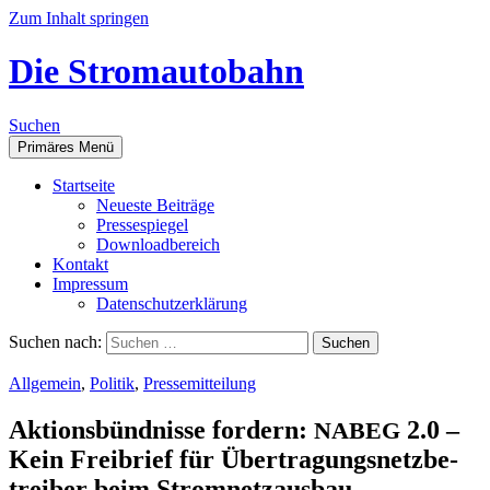
Zum Inhalt springen
Die Stromautobahn
Suchen
Primäres Menü
Start­sei­te
Neu­es­te Beiträge
Pres­se­spie­gel
Down­load­be­reich
Kon­takt
Impres­sum
Daten­schutz­er­klä­rung
Suchen nach:
Allgemein
,
Politik
,
Pressemitteilung
Akti­ons­bünd­nis­se for­dern:
2.0 –
NABEG
Kein Frei­brief für Über­tra­gungs­netz­be­
trei­ber beim Stromnetzausbau