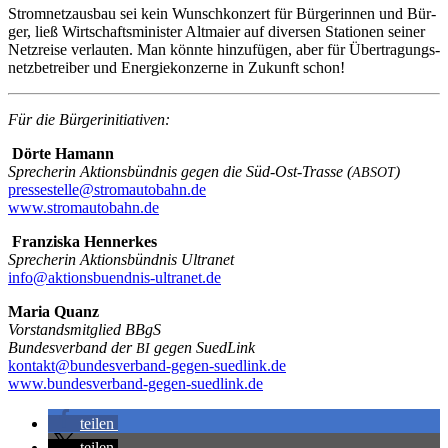
Strom­netz­aus­bau sei kein Wunsch­kon­zert für Bür­ge­rin­nen und Bür­
ger, ließ Wirt­schafts­mi­nis­ter Alt­mai­er auf diver­sen Sta­tio­nen sei­ner
Netz­rei­se ver­lau­ten. Man könn­te hin­zu­fü­gen, aber für Über­tra­gungs­
netz­be­trei­ber und Ener­gie­kon­zer­ne in Zukunft schon!
Für die Bürgerinitiativen:
Dör­te Hamann
Spre­che­rin Akti­ons­bünd­nis gegen die Süd-Ost-Tras­se (
)
ABSOT
pressestelle@stromautobahn.de
www.stromautobahn.de
Fran­zis­ka Hennerkes
Spre­che­rin Akti­ons­bünd­nis Ultranet
info@aktionsbuendnis-ultranet.de
Maria Quanz
Vor­stands­mit­glied BBgS
Bun­des­ver­band der
gegen SuedLink
BI
kontakt@bundesverband-gegen-suedlink.de
www.bundesverband-gegen-suedlink.de
tei­len
tei­len