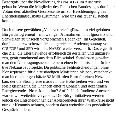
Besorg­nis über die Novel­lie­rung des
zum Aus­druck
NABEG
gebracht: Wenn die Mit­glie­der des Deut­schen Bun­des­ta­ges durch ihr
Votum dem aktu­el­len Geset­zes­ent­wurf zur Beschleu­ni­gung des
Ener­gie­lei­tungs­aus­baus zustim­men, wird uns das teu­er zu ste­hen
kommen.
Doch unse­re gewähl­ten „Volks­ver­tre­ter“ glän­zen im viel gelob­ten
Bür­ger­dia­log erneut – mit weni­gen Aus­nah­men – mit Igno­ranz und
Schwei­gen zu unse­ren vor­ge­brach­ten Beden­ken. Im Gegen­teil,
durch einen zwi­schen­zeit­lich ein­ge­reich­ten Ände­rungs­an­trag von
/
und
wird das
wei­ter ver­schärft. Das eigent­li­
CDU
CSU
SPD
NABEG
che Ziel, die Ener­gie­wen­de erfolg­reich zu gestal­ten und umzu­set­
zen, gerät zuneh­mend aus dem Blick­win­kel. Statt­des­sen gewährt
man den Über­tra­gungs­netz­be­trei­bern einen Frei­fahrt­schein für lukra­
ti­ve Netz­aus­bau­pro­jek­te. Da poli­ti­sche Fehl­ent­schei­dun­gen ohne
Kon­se­quen­zen für die zustän­di­gen Minis­te­ri­en blei­ben, ver­schenkt
man hier locker geschätz­te 52 Mil­li­ar­den Euro für einen Netz­aus­
bau, der die Strom­prei­se mas­siv in die Höhe trei­ben wird und ver­
spielt gleich­zei­tig die Chan­cen einer regio­na­len und dezen­tra­len
Ener­gie­wen­de. No risk – no fun? Auf fach­lich fun­dier­te Ant­wor­ten
war­ten wir wei­ter­hin ver­ge­bens. Die Bür­ger­initia­ti­ven wer­den
jedoch die Ent­schei­dun­gen der Abge­ord­ne­ten ihrer Wahl­krei­se nicht
nur zur Kennt­nis neh­men, son­dern dazu wei­ter­hin das per­sön­li­che
Gespräch suchen.