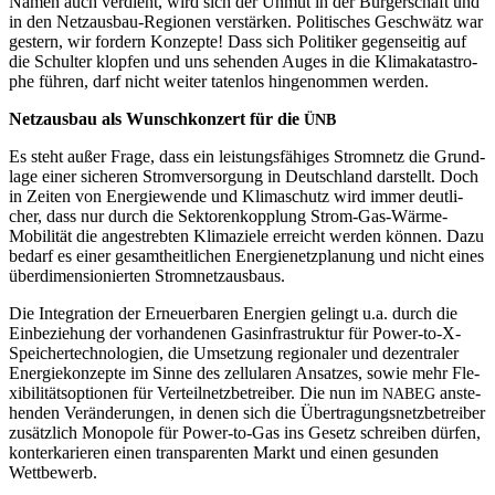
Namen auch ver­dient, wird sich der Unmut in der Bür­ger­schaft und
in den Netz­aus­bau-Regio­nen ver­stär­ken. Poli­ti­sches Geschwätz war
ges­tern, wir for­dern Kon­zep­te! Dass sich Poli­ti­ker gegen­sei­tig auf
die Schul­ter klop­fen und uns sehen­den Auges in die Kli­ma­ka­ta­stro­
phe füh­ren, darf nicht wei­ter taten­los hin­ge­nom­men werden.
Netz­aus­bau als Wunsch­kon­zert für die
ÜNB
Es steht außer Fra­ge, dass ein leis­tungs­fä­hi­ges Strom­netz die Grund­
la­ge einer siche­ren Strom­ver­sor­gung in Deutsch­land dar­stellt. Doch
in Zei­ten von Ener­gie­wen­de und Kli­ma­schutz wird immer deut­li­
cher, dass nur durch die Sek­to­ren­kopp­lung Strom-Gas-Wär­me-
Mobi­li­tät die ange­streb­ten Kli­ma­zie­le erreicht wer­den kön­nen. Dazu
bedarf es einer gesamt­heit­li­chen Ener­gie­netz­pla­nung und nicht eines
über­di­men­sio­nier­ten Stromnetzausbaus.
Die Inte­gra­ti­on der Erneu­er­ba­ren Ener­gien gelingt u.a. durch die
Ein­be­zie­hung der vor­han­de­nen Gas­in­fra­struk­tur für Power-to-X-
Spei­cher­tech­no­lo­gien, die Umset­zung regio­na­ler und dezen­tra­ler
Ener­gie­kon­zep­te im Sin­ne des zel­lu­la­ren Ansat­zes, sowie mehr Fle­
xi­bi­li­täts­op­tio­nen für Ver­teil­netz­be­trei­ber. Die nun im
anste­
NABEG
hen­den Ver­än­de­run­gen, in denen sich die Über­tra­gungs­netz­be­trei­ber
zusätz­lich Mono­po­le für Power-to-Gas ins Gesetz schrei­ben dür­fen,
kon­ter­ka­rie­ren einen trans­pa­ren­ten Markt und einen gesun­den
Wettbewerb.