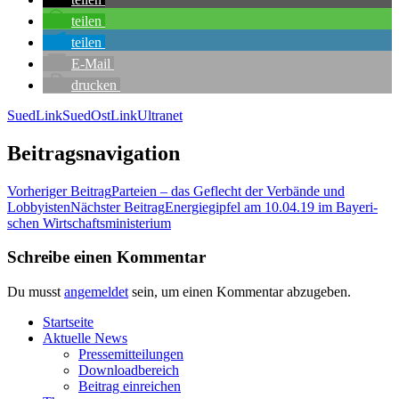
tei­len
tei­len
E‑Mail
dru­cken
SuedLink
SuedOstLink
Ultranet
Beitragsnavigation
Vorheriger Beitrag
Par­tei­en – das Geflecht der Ver­bän­de und
Lobbyisten
Nächster Beitrag
Ener­gie­gip­fel am 10.04.19 im Baye­ri­
schen Wirtschaftsministerium
Schreibe einen Kommentar
Du musst
angemeldet
sein, um einen Kommentar abzugeben.
Start­sei­te
Aktu­el­le News
Pres­se­mit­tei­lun­gen
Down­load­be­reich
Bei­trag einreichen