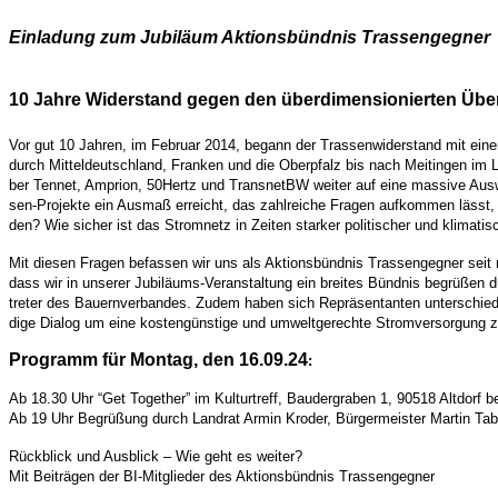
Ein­la­dung zum Jubi­lä­um Akti­ons­bünd­nis Trassengegner
10 Jah­re Wider­stand gegen den über­di­men­sio­nier­ten Über
Vor gut 10 Jah­ren, im Febru­ar 2014, begann der Tras­sen­wi­der­stand mit einem P
durch Mit­tel­deutsch­land, Fran­ken und die Ober­pfalz bis nach Meit­in­gen im Lan
ber Ten­net, Ampri­on, 50Hertz und Trans­netBW wei­ter auf eine mas­si­ve Aus­we
sen-Pro­jek­te ein Aus­maß erreicht, das zahl­rei­che Fra­gen auf­kom­men lässt, 
den? Wie sicher ist das Strom­netz in Zei­ten star­ker poli­ti­scher und kli­ma­
Mit die­sen Fra­gen befas­sen wir uns als Akti­ons­bünd­nis Tras­sen­geg­ner seit
dass wir in unse­rer Jubi­lä­ums-Ver­an­stal­tung ein brei­tes Bünd­nis begrü­ßen d
tre­ter des Bau­ern­ver­ban­des. Zudem haben sich Reprä­sen­tan­ten unter­schied­l
di­ge Dia­log um eine kos­ten­güns­ti­ge und umwelt­ge­rech­te Strom­ver­sor­gung zukü
Pro­gramm für Mon­tag, den 16.09.24
:
Ab 18.30 Uhr “Get Tog­e­ther” im Kul­tur­treff, Bau­der­gra­ben 1, 90518 Alt­dorf 
Ab 19 Uhr Begrü­ßung durch Land­rat Armin Kro­der, Bür­ger­meis­ter Mar­tin T
Rück­blick und Aus­blick – Wie geht es weiter?
Mit Bei­trä­gen der BI-Mit­glie­der des Akti­ons­bünd­nis Trassengegner