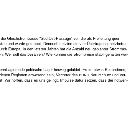
die Gleich­strom­tras­se “Süd-Ost-Pas­sa­ge” vor, die als Frei­lei­tung quer
s­ten und wur­de gestoppt. Den­noch setz­ten die vier Über­tra­gungs­netz­be­trei­
urch Euro­pa. In den letz­ten Jah­ren hat die Anzahl neu geplan­ter Strom­tras­
den: Wer soll das bezah­len? Wie kön­nen die Strom­prei­se sta­bil gehal­ten wer­
nnt agie­ren­de poli­ti­sche Lager hin­weg gebil­det. Es ist etwas Beson­de­res,
hie­de­nen Regio­nen anwe­send sein, Ver­tre­ter des
Natur­schutz und Ver­
BUND
­det. Wir hof­fen, dass es uns gelingt, Impul­se dafür set­zen, dass der not­wen­