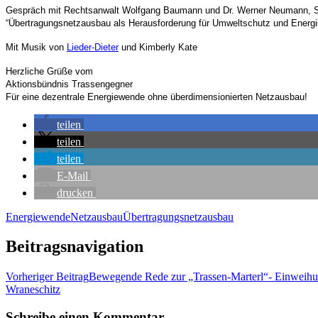
Gespräch mit Rechts­an­walt Wolf­gang Bau­mann und Dr. Wer­ner Neu­mann, Spre
“Über­tra­gungs­netz­aus­bau als Her­aus­for­de­rung für Umwelt­schutz und Ener
Mit Musik von
Lie­der-Die­ter
und Kim­ber­ly Kate
Herz­li­che Grü­ße vom
Akti­ons­bünd­nis Trassengegner
Für eine dezen­tra­le Ener­gie­wen­de ohne über­di­men­sio­nier­ten Netzausbau!
tei­len
tei­len
tei­len
E‑Mail
dru­cken
Energiewende
Netzausbau
Übertragungsnetzausbau
Beitragsnavigation
Vorheriger Beitrag
Bewe­gen­de Rede zur „Tras­sen-Mar­terl“- Ein­wei­
Wraneschitz
Schreibe einen Kommentar