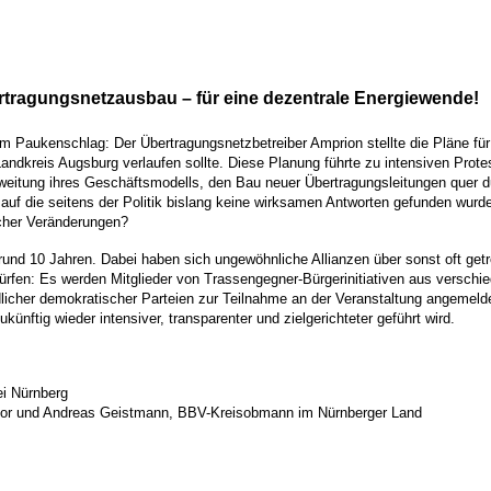
­tra­gungs­netz­aus­bau – für eine dezen­tra­le Energiewende!
au­ken­schlag: Der Über­tra­gungs­netz­be­trei­ber Ampri­on stell­te die Plä­ne für 
d­kreis Augs­burg ver­lau­fen soll­te. Die­se Pla­nung führ­te zu inten­si­ven Pro­te
i­tung ihres Geschäfts­mo­dells, den Bau neu­er Über­tra­gungs­lei­tun­gen quer d
auf die sei­tens der Poli­tik bis­lang kei­ne wirk­sa­men Ant­wor­ten gefun­den wur­
ti­scher Veränderungen?
 rund 10 Jah­ren. Dabei haben sich unge­wöhn­li­che Alli­an­zen über sonst oft getre
ür­fen: Es wer­den Mit­glie­der von Tras­sen­geg­ner-Bür­ger­initia­ti­ven aus ver­sc
i­cher demo­kra­ti­scher Par­tei­en zur Teil­nah­me an der Ver­an­stal­tung ange­mel
nf­tig wie­der inten­si­ver, trans­pa­ren­ter und ziel­ge­rich­te­ter geführt wird.
bei Nürnberg
abor und Andre­as Geist­mann, BBV-Kreis­ob­mann im Nürn­ber­ger Land