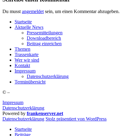
Du musst
angemeldet
sein, um einen Kommentar abzugeben.
Start­sei­te
Aktu­el­le News
Pres­se­mit­tei­lun­gen
Down­load­be­reich
Bei­trag einreichen
The­men
Tras­sen­kar­te
Wer wir sind
Kon­takt
Impres­sum
Daten­schutz­er­klä­rung
Ter­min­über­sicht
©
–
Impressum
Datenschutzerklärung
Powered by
frankenserver.net
Daten­schutz­er­klä­rung
Stolz präsentiert von WordPress
Startseite
Beiträge