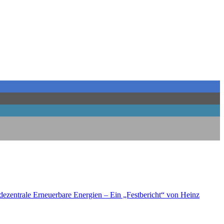
ezen­tra­le Erneu­er­ba­re Ener­gien – Ein „Fest­be­richt“ von Heinz