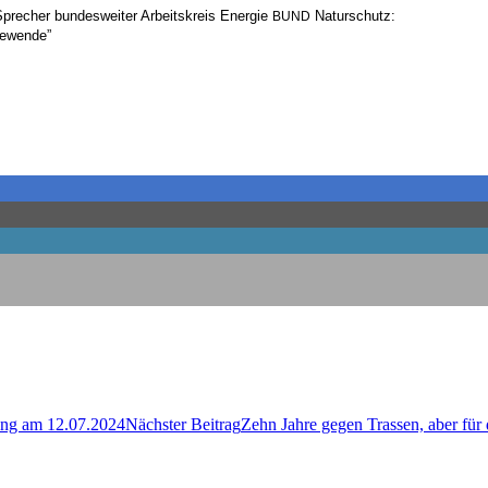
­cher bun­des­wei­ter Arbeits­kreis Ener­gie
Naturschutz:
BUND
giewende”
hung am 12.07.2024
Nächster Beitrag
Zehn Jah­re gegen Tras­sen, aber für d