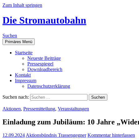
Zum Inhalt springen
Die Stromautobahn
Suchen
Primäres Menü
Start­sei­te
Neu­es­te Beiträge
Pres­se­spie­gel
Down­load­be­reich
Kon­takt
Impres­sum
Daten­schutz­er­klä­rung
Suchen nach:
Aktionen
,
Pressemitteilung
,
Veranstaltungen
Ein­la­dung zum Jubi­lä­um: 10 Jah­re „Wid
12.09.2024
Aktionsbündnis Trassengegner
Kommentar hinterlassen