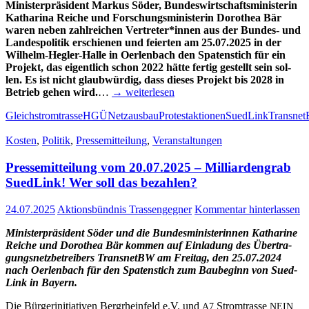
Minis­ter­prä­si­dent Mar­kus Söder, Bun­des­wirt­schafts­mi­nis­te­rin
Katha­ri­na Rei­che und For­schungs­mi­nis­te­rin Doro­thea Bär
waren neben zahl­rei­chen Vertreter*innen aus der Bun­­des- und
Lan­des­po­li­tik erschie­nen und fei­er­ten am 25.07.2025 in der
Wil­helm-Heg­­ler-Hal­­le in Oer­len­bach den Spa­ten­stich für ein
Pro­jekt, das eigent­lich schon 2022 hät­te fer­tig gestellt sein sol­
len. Es ist nicht glaub­wür­dig, dass die­ses Pro­jekt bis 2028 in
Betrieb gehen wird.
…
→ wei­ter­le­sen
Gleichstromtrasse
HGÜ
Netzausbau
Protestaktionen
SuedLink
Transne
Kosten
,
Politik
,
Pressemitteilung
,
Veranstaltungen
Pres­se­mit­tei­lung vom 20.07.2025 – Mil­li­ar­den­grab
Sued­Link! Wer soll das bezahlen?
24.07.2025
Aktionsbündnis Trassengegner
Kommentar hinterlassen
Minis­ter­prä­si­dent Söder und die Bun­des­mi­nis­te­rin­nen Katha­ri­ne
Rei­che und Doro­thea Bär kom­men auf Ein­la­dung des Über­tra­
gungs­netz­be­trei­bers Trans­netBW am Frei­tag, den 25.07.2024
nach Oer­len­bach für den Spa­ten­stich zum Bau­be­ginn von Sued­
Link in Bay­ern.
Die Bür­ger­initia­ti­ven Berg­rhein­feld e.V. und
Strom­tras­se
A7
NEIN