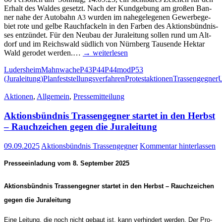
Erhalt des Wal­des gesetzt. Nach der Kund­ge­bung am gro­ßen Ban­
ner nahe der Auto­bahn
wur­den im nahe­ge­le­ge­nen Gewer­be­ge­
A3
biet rote und gel­be Rauch­fa­ckeln in den Far­ben des Akti­ons­bünd­nis­
ses ent­zün­det. Für den Neu­bau der Jura­lei­tung sol­len rund um Alt­
dorf und im Reichs­wald süd­lich von Nürn­berg Tau­sen­de Hekt­ar
Wald gero­det wer­den.…
→ wei­ter­le­sen
Ludersheim
Mahnwache
P43
P44
P44mod
P53
(Juraleitung)
Planfeststellungsverfahren
Protestaktionen
Trassengegner
Aktionen
,
Allgemein
,
Pressemitteilung
Akti­ons­bünd­nis Tras­sen­geg­ner star­tet in den Herbst
– Rauch­zei­chen gegen die Juraleitung
09.09.2025
Aktionsbündnis Trassengegner
Kommentar hinterlassen
Pres­se­ein­la­dung vom 8. Sep­tem­ber 2025
Akti­ons­bünd­nis Tras­sen­geg­ner star­tet in den Herbst – Rauch­zei­chen
gegen die Juraleitung
Eine Lei­tung, die noch nicht gebaut ist, kann ver­hin­dert wer­den. Der Pro­