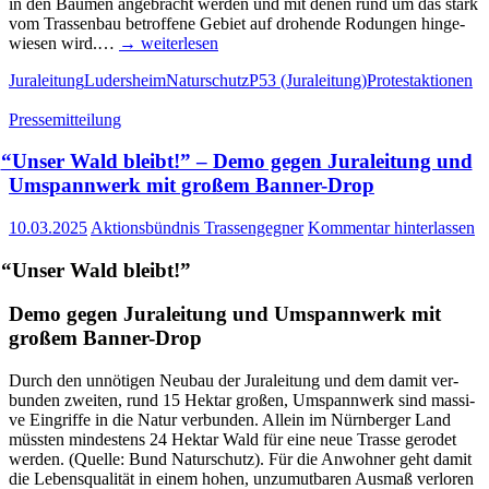
in den Bäu­men ange­bracht wer­den und mit denen rund um das stark
vom Tras­sen­bau betrof­fe­ne Gebiet auf dro­hen­de Rodun­gen hin­ge­
wie­sen wird.…
→ wei­ter­le­sen
Juraleitung
Ludersheim
Naturschutz
P53 (Juraleitung)
Protestaktionen
Pressemitteilung
“
Unser Wald bleibt!” – Demo gegen Jura­lei­tung und
Umspann­werk mit gro­ßem Banner-Drop
10.03.2025
Aktionsbündnis Trassengegner
Kommentar hinterlassen
“
Unser Wald bleibt!”
Demo gegen Jura­lei­tung und Umspann­werk mit
gro­ßem Banner-Drop
Durch den unnö­ti­gen Neu­bau der Jura­lei­tung und dem damit ver­
bun­den zwei­ten, rund 15 Hekt­ar gro­ßen, Umspann­werk sind mas­si­
ve Ein­grif­fe in die Natur ver­bun­den. Allein im Nürn­ber­ger Land
müss­ten min­des­tens 24 Hekt­ar Wald für eine neue Tras­se gero­det
wer­den. (Quel­le: Bund Natur­schutz). Für die Anwoh­ner geht damit
die Lebens­qua­li­tät in einem hohen, unzu­mut­ba­ren Aus­maß ver­lo­ren