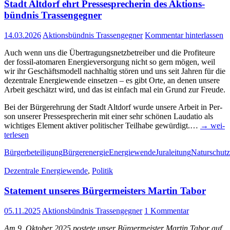
Stadt Alt­dorf ehrt Pres­se­spre­che­rin des Akti­ons­
bünd­nis Trassengegner
14.03.2026
Aktionsbündnis Trassengegner
Kommentar hinterlassen
Auch wenn uns die Über­tra­gungs­netz­be­trei­ber und die Pro­fi­teu­re
der fos­­sil-ato­­ma­­ren Ener­gie­ver­sor­gung nicht so gern mögen, weil
wir ihr Geschäfts­mo­dell nach­hal­tig stö­ren und uns seit Jah­ren für die
dezen­tra­le Ener­gie­wen­de ein­set­zen – es gibt Orte, an denen unse­re
Arbeit geschätzt wird, und das ist ein­fach mal ein Grund zur Freude.
Bei der Bür­ger­eh­rung der Stadt Alt­dorf wur­de unse­re Arbeit in Per­
son unse­rer Pres­se­spre­che­rin mit einer sehr schö­nen Lau­da­tio als
wich­ti­ges Ele­ment akti­ver poli­ti­scher Teil­ha­be gewür­digt.…
→ wei­
ter­le­sen
Bürgerbeteiligung
Bürgerenergie
Energiewende
Juraleitung
Naturschutz
Dezentrale Energiewende
,
Politik
State­ment unse­res Bür­ger­meis­ters Mar­tin Tabor
05.11.2025
Aktionsbündnis Trassengegner
1 Kommentar
Am 9. Okto­ber 2025 pos­te­te unser Bür­ger­meis­ter Mar­tin Tabor auf