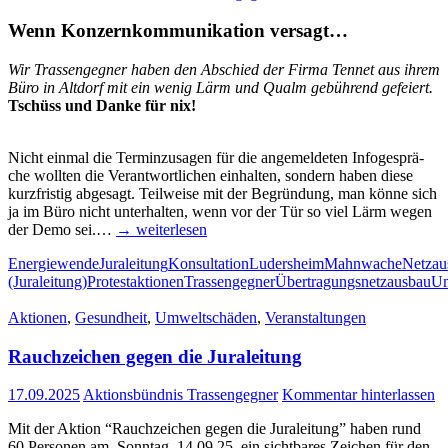
Wenn Kon­zern­kom­mu­ni­ka­ti­on versagt…
Wir Tras­sen­geg­ner haben den Abschied der Fir­ma Ten­net aus ihrem
Büro in Alt­dorf mit ein wenig Lärm und Qualm gebüh­rend gefeiert.
Tschüss und Dan­ke für nix!
Nicht ein­mal die Ter­min­zu­sa­gen für die ange­mel­de­ten Info­ge­sprä­
che woll­ten die Ver­ant­wort­li­chen ein­hal­ten, son­dern haben die­se
kurz­fris­tig abge­sagt. Teil­wei­se mit der Begrün­dung, man kön­ne sich
ja im Büro nicht unter­hal­ten, wenn vor der Tür so viel Lärm wegen
der Demo sei.…
→ wei­ter­le­sen
Energiewende
Juraleitung
Konsultation
Ludersheim
Mahnwache
Netzau
(Juraleitung)
Protestaktionen
Trassengegner
Übertragungsnetzausbau
Um
Aktionen
,
Gesundheit
,
Umweltschäden
,
Veranstaltungen
Rauch­zei­chen gegen die Juraleitung
17.09.2025
Aktionsbündnis Trassengegner
Kommentar hinterlassen
Mit der Akti­on “Rauch­zei­chen gegen die Jura­lei­tung” haben rund
60 Per­so­nen am Sonn­tag, 14.09.25, ein sicht­ba­res Zei­chen für den