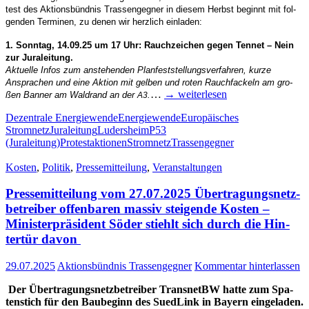
test des Akti­ons­bünd­nis Tras­sen­geg­ner in die­sem Herbst beginnt mit fol­
gen­den Ter­mi­nen, zu denen wir herz­lich einladen:
1. Sonn­tag, 14.09.25 um 17 Uhr: Rauch­zei­chen gegen Ten­net – Nein
zur Juraleitung.
Aktu­el­le Infos zum anste­hen­den Plan­fest­stel­lungs­ver­fah­ren, kur­ze
Anspra­chen und eine Akti­on mit gel­ben und roten Rauch­fa­ckeln am gro­
…
→ wei­ter­le­sen
ßen Ban­ner am Wald­rand an der
.
A3
Dezentrale Energiewende
Energiewende
Europäisches
Stromnetz
Juraleitung
Ludersheim
P53
(Juraleitung)
Protestaktionen
Stromnetz
Trassengegner
Kosten
,
Politik
,
Pressemitteilung
,
Veranstaltungen
Pres­se­mit­tei­lung vom 27.07.2025 Über­tra­gungs­netz­
be­trei­ber offen­ba­ren mas­siv stei­gen­de Kos­ten –
Minis­ter­prä­si­dent Söder stiehlt sich durch die Hin­
ter­tür davon
29.07.2025
Aktionsbündnis Trassengegner
Kommentar hinterlassen
Der Über­tra­gungs­netz­be­trei­ber Trans­netBW hat­te zum Spa­
ten­stich für den Bau­be­ginn des Sued­Link in Bay­ern ein­ge­la­den.