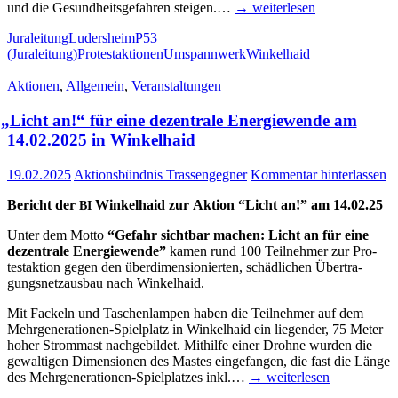
und die Gesund­heits­ge­fah­ren stei­gen.…
→ wei­ter­le­sen
Juraleitung
Ludersheim
P53
(Juraleitung)
Protestaktionen
Umspannwerk
Winkelhaid
Aktionen
,
Allgemein
,
Veranstaltungen
„
Licht an!“ für eine dezen­tra­le Ener­gie­wen­de am
14.02.2025 in Winkelhaid
19.02.2025
Aktionsbündnis Trassengegner
Kommentar hinterlassen
Bericht der
Win­kel­haid zur Akti­on “Licht an!” am 14.02.25
BI
Unter dem Mot­to
“Gefahr sicht­bar machen: Licht an für eine
dezen­tra­le Ener­gie­wen­de”
kamen rund 100 Teil­neh­mer zur Pro­
test­ak­ti­on gegen den über­di­men­sio­nier­ten, schäd­li­chen Über­tra­
gungs­netz­aus­bau nach Winkelhaid.
Mit Fackeln und Taschen­lam­pen haben die Teil­neh­mer auf dem
Mehr­­ge­­ne­ra­­tio­­nen-Spiel­­platz in Win­kel­haid ein lie­gen­der, 75 Meter
hoher Strom­mast nach­ge­bil­det. Mit­hil­fe einer Droh­ne wur­den die
gewal­ti­gen Dimen­sio­nen des Mas­tes ein­ge­fan­gen, die fast die Län­ge
des Mehr­­ge­­ne­ra­­tio­­nen-Spiel­­pla­t­­zes inkl.…
→ wei­ter­le­sen