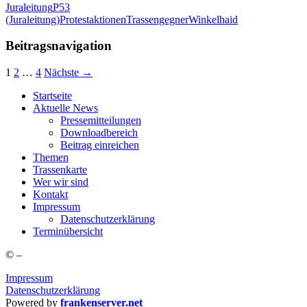
Juraleitung
P53
(Juraleitung)
Protestaktionen
Trassengegner
Winkelhaid
Beitragsnavigation
1
2
…
4
Nächste →
Start­sei­te
Aktu­el­le News
Pres­se­mit­tei­lun­gen
Down­load­be­reich
Bei­trag einreichen
The­men
Tras­sen­kar­te
Wer wir sind
Kon­takt
Impres­sum
Daten­schutz­er­klä­rung
Ter­min­über­sicht
©
–
Impressum
Datenschutzerklärung
Powered by
frankenserver.net