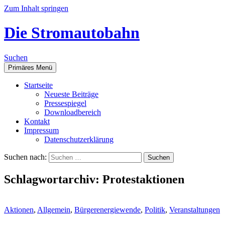
Zum Inhalt springen
Die Stromautobahn
Suchen
Primäres Menü
Start­sei­te
Neu­es­te Beiträge
Pres­se­spie­gel
Down­load­be­reich
Kon­takt
Impres­sum
Daten­schutz­er­klä­rung
Suchen nach:
Schlagwortarchiv: Protestaktionen
Aktionen
,
Allgemein
,
Bürgerenergiewende
,
Politik
,
Veranstaltungen