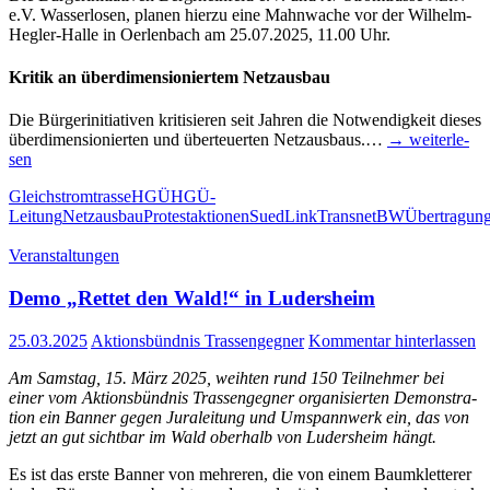
e.V. Was­ser­lo­sen, pla­nen hier­zu eine Mahn­wa­che vor der Wil­helm-
Heg­­ler-Hal­­le in Oer­len­bach am 25.07.2025, 11.00 Uhr.
Kri­tik an über­di­men­sio­nier­tem Netz­aus­bau
Die Bür­ger­initia­ti­ven kri­ti­sie­ren seit Jah­ren die Not­wen­dig­keit die­ses
über­di­men­sio­nier­ten und über­teu­er­ten Netz­aus­baus.…
→ wei­ter­le­
sen
Gleichstromtrasse
HGÜ
HGÜ-
Leitung
Netzausbau
Protestaktionen
SuedLink
TransnetBW
Übertragung
Veranstaltungen
Demo „Ret­tet den Wald!“ in Ludersheim
25.03.2025
Aktionsbündnis Trassengegner
Kommentar hinterlassen
Am Sams­tag, 15. März 2025, weih­ten rund 150 Teil­neh­mer bei
einer vom Akti­ons­bünd­nis Tras­sen­geg­ner orga­ni­sier­ten Demons­tra­
ti­on ein Ban­ner gegen Jura­lei­tung und Umspann­werk ein, das von
jetzt an gut sicht­bar im Wald ober­halb von Luders­heim hängt.
Es ist das ers­te Ban­ner von meh­re­ren, die von einem Baum­klet­te­rer