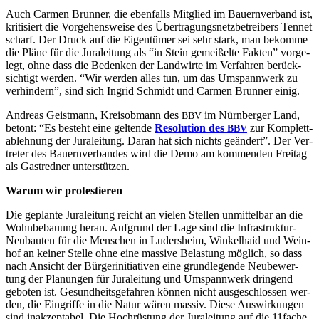
Auch Car­men Brun­ner, die eben­falls Mit­glied im Bau­ern­ver­band ist,
kri­ti­siert die Vor­ge­hens­wei­se des Über­tra­gungs­netz­be­trei­bers Ten­net
scharf. Der Druck auf die Eigen­tü­mer sei sehr stark, man bekom­me
die Plä­ne für die Jura­lei­tung als “in Stein gemei­ßel­te Fak­ten” vor­ge­
legt, ohne dass die Beden­ken der Land­wir­te im Ver­fah­ren berück­
sich­tigt wer­den. “Wir wer­den alles tun, um das Umspann­werk zu
ver­hin­dern”, sind sich Ingrid Schmidt und Car­men Brun­ner einig.
Andre­as Geist­mann, Kreis­ob­mann des
im Nürn­ber­ger Land,
BBV
betont: “Es besteht eine gel­ten­de
Reso­lu­ti­on des
zur Kom­plett­
BBV
ab­leh­nung der Jura­lei­tung. Dar­an hat sich nichts geän­dert”. Der Ver­
tre­ter des Bau­ern­ver­ban­des wird die Demo am kom­men­den Frei­tag
als Gast­red­ner unterstützen.
War­um wir protestieren
Die geplan­te Jura­lei­tung reicht an vie­len Stel­len unmit­tel­bar an die
Wohn­be­bau­ung her­an. Auf­grund der Lage sind die Infra­struk­tur-
Neu­bau­ten für die Men­schen in Luders­heim, Win­kel­haid und Wein­
hof an kei­ner Stel­le ohne eine mas­si­ve Belas­tung mög­lich, so dass
nach Ansicht der Bür­ger­initia­ti­ven eine grund­le­gen­de Neu­be­wer­
tung der Pla­nun­gen für Jura­lei­tung und Umspann­werk drin­gend
gebo­ten ist. Gesund­heits­ge­fah­ren kön­nen nicht aus­ge­schlos­sen wer­
den, die Ein­grif­fe in die Natur wären mas­siv. Die­se Aus­wir­kun­gen
sind inak­zep­ta­bel. Die Hoch­rüs­tung der Jura­lei­tung auf die 11fache