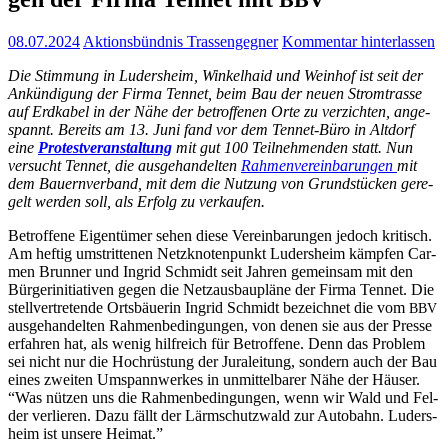
08.07.2024
Aktionsbündnis Trassengegner
Kommentar hinterlassen
Die Stim­mung in Luders­heim, Win­kel­haid und Wein­hof ist seit der
Ankün­di­gung der Fir­ma Ten­net, beim Bau der neu­en Strom­tras­se
auf Erd­ka­bel in der Nähe der betrof­fe­nen Orte zu ver­zich­ten, ange­
spannt. Bereits am 13. Juni fand vor dem Ten­net-Büro in Alt­dorf
eine
Pro­test­ver­an­stal­tung
mit gut 100 Teil­neh­men­den statt. Nun
ver­sucht Ten­net, die aus­ge­han­del­ten
Rah­men­ver­ein­ba­run­gen
mit
dem Bau­ern­ver­band, mit dem die Nut­zung von Grund­stü­cken gere­
gelt wer­den soll, als Erfolg zu verkaufen.
Betrof­fe­ne Eigen­tü­mer sehen die­se Ver­ein­ba­run­gen jedoch kri­tisch.
Am hef­tig umstrit­te­nen Netz­kno­ten­punkt Luders­heim kämp­fen Car­
men Brun­ner und Ingrid Schmidt seit Jah­ren gemein­sam mit den
Bür­ger­initia­ti­ven gegen die Netz­aus­bau­plä­ne der Fir­ma Ten­net. Die
stell­ver­tre­ten­de Orts­bäue­rin Ingrid Schmidt bezeich­net die vom
BBV
aus­ge­han­del­ten Rah­men­be­din­gun­gen, von denen sie aus der Pres­se
erfah­ren hat, als wenig hilf­reich für Betrof­fe­ne. Denn das Pro­blem
sei nicht nur die Hoch­rüs­tung der Jura­lei­tung, son­dern auch der Bau
eines zwei­ten Umspann­wer­kes in unmit­tel­ba­rer Nähe der Häu­ser.
“Was nüt­zen uns die Rah­men­be­din­gun­gen, wenn wir Wald und Fel­
der ver­lie­ren. Dazu fällt der Lärm­schutz­wald zur Auto­bahn. Luders­
heim ist unse­re Heimat.”