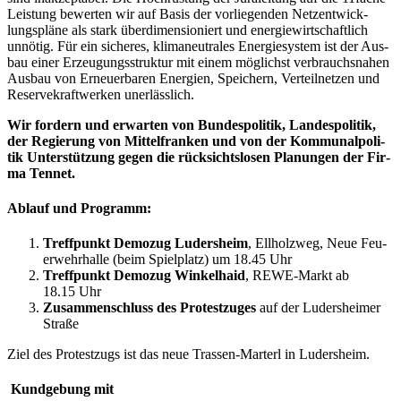
Leis­tung bewer­ten wir auf Basis der vor­lie­gen­den Netz­ent­wick­
lungs­plä­ne als stark über­di­men­sio­niert und ener­gie­wirt­schaft­lich
unnö­tig. Für ein siche­res, kli­ma­neu­tra­les Ener­gie­sys­tem ist der Aus­
bau einer Erzeu­gungs­struk­tur mit einem mög­lichst ver­brauchs­na­hen
Aus­bau von Erneu­er­ba­ren Ener­gien, Spei­chern, Ver­teil­net­zen und
Reser­ve­kraft­wer­ken unerlässlich.
Wir for­dern und erwar­ten von Bun­des­po­li­tik, Lan­des­po­li­tik,
der Regie­rung von Mit­tel­fran­ken und von der Kom­mu­nal­po­li­
tik Unter­stüt­zung gegen die rück­sichts­lo­sen Pla­nun­gen der Fir­
ma Tennet.
Ablauf und Programm:
Treff­punkt Demo­zug Luders­heim
, Ell­holz­weg, Neue Feu­
er­wehr­hal­le (beim Spiel­platz) um 18.45 Uhr
Treff­punkt Demo­zug Win­kel­haid
, REWE-Markt ab
18.15 Uhr
Zusam­men­schluss des Pro­test­zu­ges
auf der Luders­hei­mer
Straße
Ziel des Pro­test­zugs ist das neue Tras­sen-Mar­terl in Ludersheim.
Kund­ge­bung mit