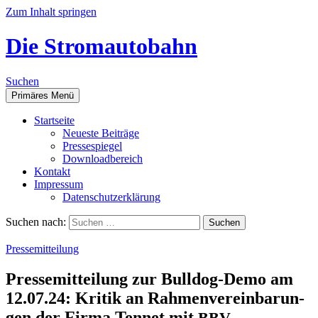
Zum Inhalt springen
Die Stromautobahn
Suchen
Primäres Menü
Start­sei­te
Neu­es­te Beiträge
Pres­se­spie­gel
Down­load­be­reich
Kon­takt
Impres­sum
Daten­schutz­er­klä­rung
Suchen nach:
Pressemitteilung
Pres­se­mit­tei­lung zur Bull­dog-Demo am
12.07.24: Kri­tik an Rah­men­ver­ein­ba­run­
gen der Fir­ma Ten­net mit
BBV