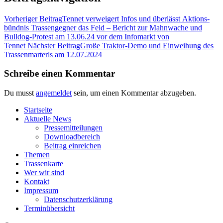
Vorheriger Beitrag
Ten­net ver­wei­gert Infos und über­lässt Akti­ons­
bünd­nis Tras­sen­geg­ner das Feld – Bericht zur Mahn­wa­che und
Bull­dog-Pro­test am 13.06.24 vor dem Info­markt von
Tennet
Nächster Beitrag
Gro­ße Trak­tor-Demo und Ein­wei­hung des
Tras­sen­mar­terls am 12.07.2024
Schreibe einen Kommentar
Du musst
angemeldet
sein, um einen Kommentar abzugeben.
Start­sei­te
Aktu­el­le News
Pres­se­mit­tei­lun­gen
Down­load­be­reich
Bei­trag einreichen
The­men
Tras­sen­kar­te
Wer wir sind
Kon­takt
Impres­sum
Daten­schutz­er­klä­rung
Ter­min­über­sicht