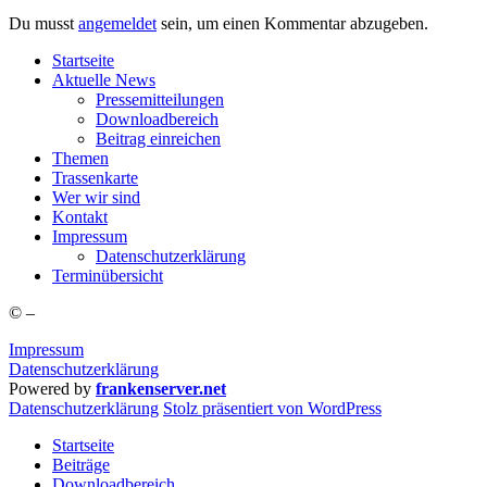
Du musst
angemeldet
sein, um einen Kommentar abzugeben.
Start­sei­te
Aktu­el­le News
Pres­se­mit­tei­lun­gen
Down­load­be­reich
Bei­trag einreichen
The­men
Tras­sen­kar­te
Wer wir sind
Kon­takt
Impres­sum
Daten­schutz­er­klä­rung
Ter­min­über­sicht
©
–
Impressum
Datenschutzerklärung
Powered by
frankenserver.net
Daten­schutz­er­klä­rung
Stolz präsentiert von WordPress
Startseite
Beiträge
Downloadbereich