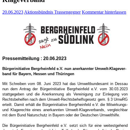
20.06.2023
Aktionsbündnis Trassengegner
Kommentar hinterlassen
Pres­se­mit­tei­lung : 20.06.2023
Bür­ger­initia­ti­ve Berg­rhein­feld e.V. nun aner­kann­ter Umwelt-Kla­ge­ver­
band für Bay­ern, Hes­sen und Thüringen
Mit Schrei­ben vom 08. Juni 2023 hat das Umwelt­bun­des­amt in Des­sau
nun dem Antrag der Bür­ger­initia­ti­ve Berg­rhein­feld e.V. vom 30.03.2023
statt­ge­ge­ben und die Aner­ken­nung als Ver­ei­ni­gung zur Ein­le­gung von
Rechts­be­hel­fen nach dem Umwelt-Rechts­be­helfs­ge­setz gem. § 3 UmwRG
erteilt. Damit erhält die Bür­ger­initia­ti­ve Berg­rhein­feld e.V. die Mit­wir­kungs-
und Kla­ge­rech­te eines aner­kann­ten Umwelt-Kla­ge­ver­bands, ver­gleich­bar
mit dem Bund Natur­schutz in Bay­ern oder der Deut­schen Umwelthilfe.
Die Bür­ger­initia­ti­ve Berg­rhein­feld e.V. setzt sich für eine wei­test­ge­hend