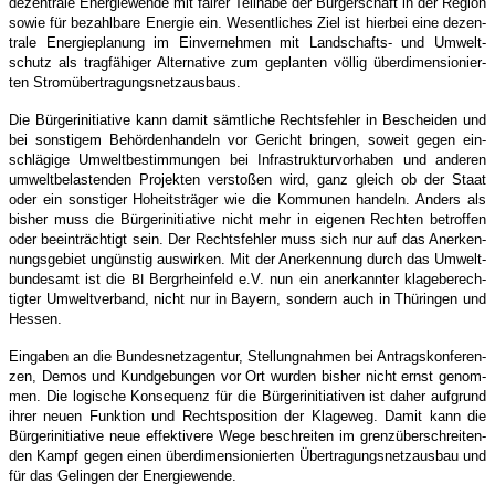
dezen­tra­le Ener­gie­wen­de mit fai­rer Teil­ha­be der Bür­ger­schaft in der Regi­on
sowie für bezahl­ba­re Ener­gie ein. Wesent­li­ches Ziel ist hier­bei eine dezen­
tra­le Ener­gie­pla­nung im Ein­ver­neh­men mit Land­schafts- und Umwelt­
schutz als trag­fä­hi­ger Alter­na­ti­ve zum geplan­ten völ­lig über­di­men­sio­nier­
ten Stromübertragungsnetzausbaus.
Die Bür­ger­initia­ti­ve kann damit sämt­li­che Rechts­feh­ler in Beschei­den und
bei sons­ti­gem Behör­den­han­deln vor Gericht brin­gen, soweit gegen ein­
schlä­gi­ge Umwelt­be­stim­mun­gen bei Infra­struk­tur­vor­ha­ben und ande­ren
umwelt­be­las­ten­den Pro­jek­ten ver­sto­ßen wird, ganz gleich ob der Staat
oder ein sons­ti­ger Hoheits­trä­ger wie die Kom­mu­nen han­deln. Anders als
bis­her muss die Bür­ger­initia­ti­ve nicht mehr in eige­nen Rech­ten betrof­fen
oder beein­träch­tigt sein. Der Rechts­feh­ler muss sich nur auf das Aner­ken­
nungs­ge­biet ungüns­tig aus­wir­ken. Mit der Aner­ken­nung durch das Umwelt­
bun­des­amt ist die
Berg­rhein­feld e.V. nun ein aner­kann­ter kla­ge­be­rech­
BI
tig­ter Umwelt­ver­band, nicht nur in Bay­ern, son­dern auch in Thü­rin­gen und
Hessen.
Ein­ga­ben an die Bun­des­netz­agen­tur, Stel­lung­nah­men bei Antrags­kon­fe­ren­
zen, Demos und Kund­ge­bun­gen vor Ort wur­den bis­her nicht ernst genom­
men. Die logi­sche Kon­se­quenz für die Bür­ger­initia­ti­ven ist daher auf­grund
ihrer neu­en Funk­ti­on und Rechts­po­si­ti­on der Kla­ge­weg. Damit kann die
Bür­ger­initia­ti­ve neue effek­ti­ve­re Wege beschrei­ten im grenz­über­schrei­ten­
den Kampf gegen einen über­di­men­sio­nier­ten Über­tra­gungs­netz­aus­bau und
für das Gelin­gen der Energiewende.