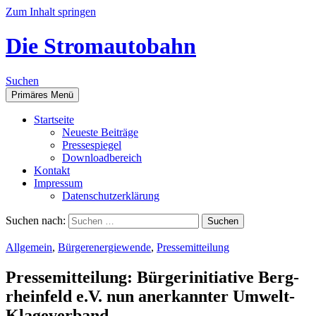
Zum Inhalt springen
Die Stromautobahn
Suchen
Primäres Menü
Start­sei­te
Neu­es­te Beiträge
Pres­se­spie­gel
Down­load­be­reich
Kon­takt
Impres­sum
Daten­schutz­er­klä­rung
Suchen nach:
Allgemein
,
Bürgerenergiewende
,
Pressemitteilung
Pres­se­mit­tei­lung: Bür­ger­initia­ti­ve Berg­
rhein­feld e.V. nun aner­kann­ter Umwelt-
Klageverband