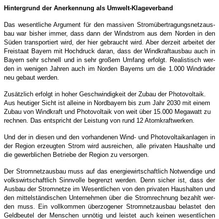
Hin­ter­grund der Aner­ken­nung als Umwelt-Klageverband
Das wesent­li­che Argu­ment für den mas­si­ven Strom­über­tra­gungs­netz­aus­
bau war bis­her immer, dass dann der Wind­strom aus dem Nor­den in den
Süden trans­por­tiert wird, der hier gebraucht wird. Aber der­zeit arbei­tet der
Frei­staat Bay­ern mit Hoch­druck dar­an, dass der Wind­kraft­aus­bau auch in
Bay­ern sehr schnell und in sehr gro­ßem Umfang erfolgt. Rea­lis­tisch wer­
den in weni­gen Jah­ren auch im Nor­den Bay­erns um die 1.000 Wind­rä­der
neu gebaut werden.
Zusätz­lich erfolgt in hoher Geschwin­dig­keit der Zubau der Pho­to­vol­ta­ik.
Aus heu­ti­ger Sicht ist allei­ne in Nord­bay­ern bis zum Jahr 2030 mit einem
Zubau von Wind­kraft und Pho­to­vol­ta­ik von weit über 15.000 Mega­watt zu
rech­nen. Das ent­spricht der Leis­tung von rund 12 Atomkraftwerken.
Und der in die­sen und den vor­han­de­nen Wind- und Pho­to­vol­ta­ik­an­la­gen in
der Regi­on erzeug­ten Strom wird aus­rei­chen, alle pri­va­ten Haus­hal­te und
die gewerb­li­chen Betrie­be der Regi­on zu versorgen.
Der Strom­netz­aus­bau muss auf das ener­gie­wirt­schaft­lich Not­wen­di­ge und
volks­wirt­schaft­lich Sinn­vol­le begrenzt wer­den. Denn sicher ist, dass der
Aus­bau der Strom­net­ze im Wesent­li­chen von den pri­va­ten Haus­hal­ten und
den mit­tel­stän­di­schen Unter­neh­men über die Strom­rech­nung bezahlt wer­
den muss. Ein voll­kom­men über­zo­ge­ner Strom­netz­aus­bau belas­tet den
Geld­beu­tel der Men­schen unnö­tig und leis­tet auch kei­nen wesent­li­chen