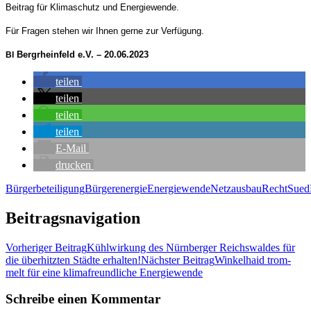
Bei­trag für Kli­ma­schutz und Energiewende.
Für Fra­gen ste­hen wir Ihnen ger­ne zur Verfügung.
Berg­rhein­feld e.V. – 20.06.2023
BI
tei­len
tei­len
tei­len
tei­len
E‑Mail
dru­cken
Bürgerbeteiligung
Bürgerenergie
Energiewende
Netzausbau
Recht
Sued
Beitragsnavigation
Vorheriger Beitrag
Kühl­wir­kung des Nürn­ber­ger Reichs­wal­des für
die über­hitz­ten Städ­te erhalten!
Nächster Beitrag
Win­kel­haid trom­
melt für eine kli­ma­freund­li­che Energiewende
Schreibe einen Kommentar