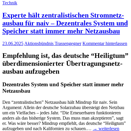
Technik
Exper­te hält zen­tra­lis­ti­schen Strom­netz­
aus­bau für naiv – Dezen­tra­les Sys­tem und
Spei­cher statt immer mehr Netzausbau
23.06.2025
Aktionsbündnis Trassengegner
Kommentar hinterlassen
Emp­feh­lung ist, das deut­sche “Hei­lig­tum”
über­di­men­sio­nier­ter
Über­tra­gungs­netz­
aus­bau aufzugeben
Dezen­tra­les Sys­tem und Spei­cher statt immer mehr
Netzausbau
Den “zen­tra­lis­ti­schen” Netz­aus­bau hält Min­drup für naiv. Sein
Argu­ment: Allein der deut­sche Solar­zu­bau über­steigt den Netz­bau
um ein Viel­fa­ches – jedes Jahr. “Die Erneu­er­ba­ren funk­tio­nie­ren
anders als das bis­he­ri­ge Sys­tem. Das muss man akzep­tie­ren”, sagt
er. Was wäre bes­ser? Min­drup emp­fiehlt, das deut­sche “Hei­lig­tum”
auf­zu­ge­ben und nach Kali­for­ni­en zu schau­en.…
→ wei­ter­le­sen