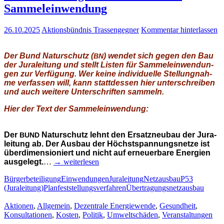
Sammeleinwendung
26.10.2025
Aktionsbündnis Trassengegner
Kommentar hinterlassen
Der Bund Natur­schutz (
) wen­det sich gegen den Bau
BN
der Jura­lei­tung und stellt Lis­ten für Sam­mel­ein­wen­dun­
gen zur Ver­fü­gung.
Wer kei­ne indi­vi­du­el­le Stel­lung­nah­
me ver­fas­sen will, kann statt­des­sen hier unter­schrei­ben
und auch wei­te­re Unter­schrif­ten sammeln.
Hier der Text der Sammeleinwendung:
Der
Natur­schutz lehnt den Ersatz­neu­bau der Jura­
BUND
lei­tung ab. Der Aus­bau der Höchst­span­nungs­net­ze ist
über­di­men­sio­niert und nicht auf erneu­er­ba­re Ener­gien
aus­ge­legt.
…
→ wei­ter­le­sen
Bürgerbeteiligung
Einwendungen
Juraleitung
Netzausbau
P53
(Juraleitung)
Planfeststellungsverfahren
Übertragungsnetzausbau
Aktionen
,
Allgemein
,
Dezentrale Energiewende
,
Gesundheit
,
Konsultationen
,
Kosten
,
Politik
,
Umweltschäden
,
Veranstaltungen