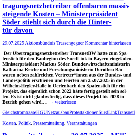
tra­gungs­netz­be­trei­ber offen­ba­ren mas­siv
stei­gen­de Kos­ten – Minis­ter­prä­si­dent
Söder stiehlt sich durch die Hin­ter­
tür davon
29.07.2025
Aktionsbündnis Trassengegner
Kommentar hinterlassen
Der Über­tra­gungs­netz­be­trei­ber Trans­netBW hat­te zum Spa­
ten­stich für den Bau­be­ginn des Sued­Link in Bay­ern ein­ge­la­den.
Minis­ter­prä­si­dent Mar­kus Söder, Bun­des­wirt­schafts­mi­nis­te­rin
Katha­ri­na Rei­che und For­schungs­mi­nis­te­rin Doro­thea Bär
waren neben zahl­rei­chen Vertreter*innen aus der Bun­­des- und
Lan­des­po­li­tik erschie­nen und fei­er­ten am 25.07.2025 in der
Wil­helm-Heg­­ler-Hal­­le in Oer­len­bach den Spa­ten­stich für ein
Pro­jekt, das eigent­lich schon 2022 hät­te fer­tig gestellt sein sol­
len. Es ist nicht glaub­wür­dig, dass die­ses Pro­jekt bis 2028 in
Betrieb gehen wird.
…
→ wei­ter­le­sen
Gleichstromtrasse
HGÜ
Netzausbau
Protestaktionen
SuedLink
Transne
Kosten
,
Politik
,
Pressemitteilung
,
Veranstaltungen