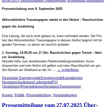
09.09.2025
Aktionsbündnis Trassengegner
Kommentar hinterlassen
Pres­se­ein­la­dung vom 8. Sep­tem­ber 2025
Akti­ons­bünd­nis Tras­sen­geg­ner star­tet in den Herbst – Rauch­zei­chen
gegen die Juraleitung
Eine Lei­tung, die noch nicht gebaut ist, kann ver­hin­dert wer­den. Der Pro­
test des Akti­ons­bünd­nis Tras­sen­geg­ner in die­sem Herbst beginnt mit fol­
gen­den Ter­mi­nen, zu denen wir herz­lich einladen:
1. Sonn­tag, 14.09.25 um 17 Uhr: Rauch­zei­chen gegen Ten­net – Nein
zur Juraleitung.
Aktu­el­le Infos zum anste­hen­den Plan­fest­stel­lungs­ver­fah­ren, kur­ze
Anspra­chen und eine Akti­on mit gel­ben und roten Rauch­fa­ckeln am gro­
…
→ wei­ter­le­sen
ßen Ban­ner am Wald­rand an der
.
A3
Dezentrale Energiewende
Energiewende
Europäisches
Stromnetz
Juraleitung
Ludersheim
P53
(Juraleitung)
Protestaktionen
Stromnetz
Trassengegner
Kosten
,
Politik
,
Pressemitteilung
,
Veranstaltungen
Pres­se­mit­tei­lung vom 27.07.2025 Über­