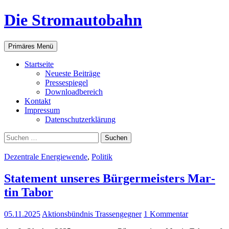
Zum
Die Stromautobahn
Inhalt
springen
Suchen
Primäres Menü
Start­sei­te
Neu­es­te Beiträge
Pres­se­spie­gel
Down­load­be­reich
Kon­takt
Impres­sum
Daten­schutz­er­klä­rung
Suchen
nach:
Dezentrale Energiewende
,
Politik
State­ment unse­res Bür­ger­meis­ters Mar­
tin Tabor
05.11.2025
Aktionsbündnis Trassengegner
1 Kommentar