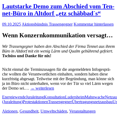
Laut­star­ke Demo zum Abschied vom Ten­
net-Büro in Alt­dorf „etz schäbbad´s“
09.10.2025
Aktionsbündnis Trassengegner
Kommentar hinterlassen
Wenn Kon­zern­kom­mu­ni­ka­ti­on versagt…
Wir Tras­sen­geg­ner haben den Abschied der Fir­ma Ten­net aus ihrem
Büro in Alt­dorf mit ein wenig Lärm und Qualm gebüh­rend gefeiert.
Tschüss und Dan­ke für nix!
Nicht ein­mal die Ter­min­zu­sa­gen für die ange­mel­de­ten Info­ge­sprä­
che woll­ten die Ver­ant­wort­li­chen ein­hal­ten, son­dern haben die­se
kurz­fris­tig abge­sagt. Teil­wei­se mit der Begrün­dung, man kön­ne sich
ja im Büro nicht unter­hal­ten, wenn vor der Tür so viel Lärm wegen
der Demo sei.…
→ wei­ter­le­sen
Energiewende
Juraleitung
Konsultation
Ludersheim
Mahnwache
Netzau
(Juraleitung)
Protestaktionen
Trassengegner
Übertragungsnetzausbau
Um
Aktionen
,
Gesundheit
,
Umweltschäden
,
Veranstaltungen