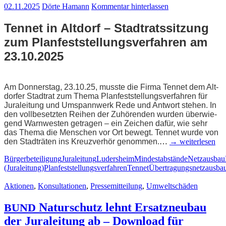
02.11.2025
Dörte Hamann
Kommentar hinterlassen
Ten­net in Alt­dorf – Stadt­rats­sit­zung
zum Plan­fest­stel­lungs­ver­fah­ren am
23.10.2025
Am Don­ners­tag, 23.10.25, muss­te die Fir­ma Ten­net dem Alt­
dor­fer Stadt­rat zum The­ma Plan­fest­stel­lungs­ver­fah­ren für
Jura­lei­tung und Umspann­werk Rede und Ant­wort ste­hen. In
den voll­be­setz­ten Rei­hen der Zuhö­ren­den wur­den über­wie­
gend Warn­wes­ten getra­gen – ein Zei­chen dafür, wie sehr
das The­ma die Men­schen vor Ort bewegt. Ten­net wur­de von
den Stadt­rä­ten ins Kreuz­ver­hör genom­men.
…
→ wei­ter­le­sen
Bürgerbeteiligung
Juraleitung
Ludersheim
Mindestabstände
Netzausbau
(Juraleitung)
Planfeststellungsverfahren
Tennet
Übertragungsnetzausba
Aktionen
,
Konsultationen
,
Pressemitteilung
,
Umweltschäden
Natur­schutz lehnt Ersatz­neu­bau
BUND
der Jura­lei­tung ab – Down­load für