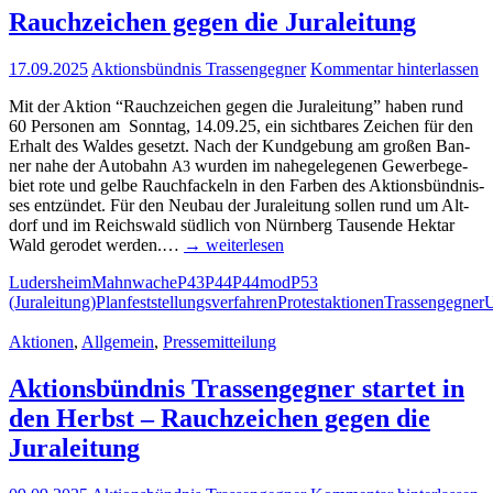
Rauch­zei­chen gegen die Juraleitung
17.09.2025
Aktionsbündnis Trassengegner
Kommentar hinterlassen
Mit der Akti­on “Rauch­zei­chen gegen die Jura­lei­tung” haben rund
60 Per­so­nen am Sonn­tag, 14.09.25, ein sicht­ba­res Zei­chen für den
Erhalt des Wal­des gesetzt. Nach der Kund­ge­bung am gro­ßen Ban­
ner nahe der Auto­bahn
wur­den im nahe­ge­le­ge­nen Gewer­be­ge­
A3
biet rote und gel­be Rauch­fa­ckeln in den Far­ben des Akti­ons­bünd­nis­
ses ent­zün­det. Für den Neu­bau der Jura­lei­tung sol­len rund um Alt­
dorf und im Reichs­wald süd­lich von Nürn­berg Tau­sen­de Hekt­ar
Wald gero­det wer­den.…
→ wei­ter­le­sen
Ludersheim
Mahnwache
P43
P44
P44mod
P53
(Juraleitung)
Planfeststellungsverfahren
Protestaktionen
Trassengegner
Aktionen
,
Allgemein
,
Pressemitteilung
Akti­ons­bünd­nis Tras­sen­geg­ner star­tet in
den Herbst – Rauch­zei­chen gegen die
Juraleitung