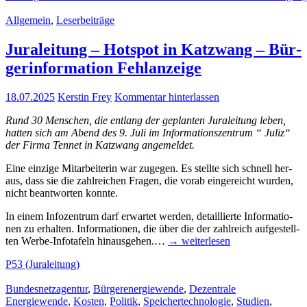
Allgemein
,
Leserbeiträge
Jura­lei­tung – Hot­spot in Katzwang – Bür­
ger­infor­ma­ti­on Fehlanzeige
18.07.2025
Kerstin Frey
Kommentar hinterlassen
Rund 30 Men­schen, die ent­lang der geplan­ten Jura­lei­tung leben,
hat­ten sich am Abend des 9. Juli im Infor­ma­ti­ons­zen­trum “ Juliz“
der Fir­ma Ten­net in Katzwang angemeldet.
Eine ein­zi­ge Mit­ar­bei­te­rin war zuge­gen. Es stell­te sich schnell her­
aus, dass sie die zahl­rei­chen Fra­gen, die vor­ab ein­ge­reicht wur­den,
nicht beant­wor­ten konnte.
In einem Info­zen­trum darf erwar­tet wer­den, detail­lier­te Infor­ma­tio­
nen zu erhal­ten. Infor­ma­tio­nen, die über die der zahl­reich auf­ge­stell­
ten Wer­­be-Info­­ta­­feln hin­aus­ge­hen.…
→ wei­ter­le­sen
P53 (Juraleitung)
Bundesnetzagentur
,
Bürgerenergiewende
,
Dezentrale
Energiewende
,
Kosten
,
Politik
,
Speichertechnologie
,
Studien
,