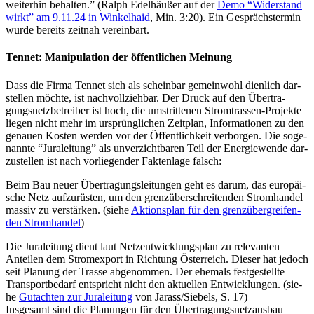
wei­ter­hin behal­ten.” (Ralph Edelhäußer auf der
Demo “Wider­stand
wirkt” am 9.11.24 in Win­kel­haid
, Min. 3:20). Ein Gesprächs­ter­min
wur­de bereits zeit­nah vereinbart.
Ten­net: Mani­pu­la­ti­on der öffent­li­chen Meinung
Dass die Fir­ma Ten­net sich als schein­bar gemein­wohl dien­lich dar­
stel­len möch­te, ist nach­voll­zieh­bar. Der Druck auf den Über­tra­
gungs­netz­be­trei­ber ist hoch, die umstrit­te­nen Strom­tras­sen-Pro­jek­te
lie­gen nicht mehr im ursprüng­li­chen Zeit­plan, Infor­ma­tio­nen zu den
genau­en Kos­ten wer­den vor der Öffent­lich­keit ver­bor­gen. Die soge­
nann­te “Jura­lei­tung” als unver­zicht­ba­ren Teil der Ener­gie­wen­de dar­
zu­stel­len ist nach vor­lie­gen­der Fak­ten­la­ge falsch:
Beim Bau neu­er Über­tra­gungs­lei­tun­gen geht es dar­um, das euro­päi­
sche Netz auf­zu­rüs­ten, um den grenz­über­schrei­ten­den Strom­han­del
mas­siv zu ver­stär­ken. (sie­he
Akti­ons­plan für den grenz­über­grei­fen­
den Strom­han­del
)
Die Jura­lei­tung dient laut Netz­ent­wick­lungs­plan zu rele­van­ten
Antei­len dem Strom­ex­port in Rich­tung Öster­reich. Die­ser hat jedoch
seit Pla­nung der Tras­se abge­nom­men. Der ehe­mals fest­ge­stell­te
Trans­port­be­darf ent­spricht nicht den aktu­el­len Ent­wick­lun­gen. (sie­
he
Gut­ach­ten zur Jura­lei­tung
von Jarass/Siebels, S. 17)
Ins­ge­samt sind die Pla­nun­gen für den Über­tra­gungs­netz­aus­bau