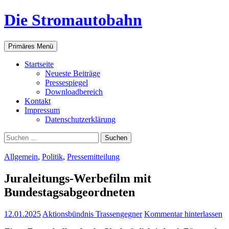
Zum
Die Stromautobahn
Inhalt
springen
Suchen
Primäres Menü
Start­sei­te
Neu­es­te Beiträge
Pres­se­spie­gel
Down­load­be­reich
Kon­takt
Impres­sum
Daten­schutz­er­klä­rung
Suchen
nach:
Allgemein
,
Politik
,
Pressemitteilung
Jura­lei­tungs-Wer­be­film mit
Bundestagsabgeordneten
12.01.2025
Aktionsbündnis Trassengegner
Kommentar hinterlassen