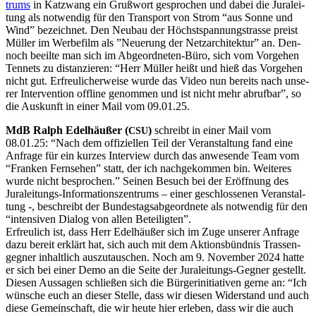
trums
in Katzwang ein Gruß­wort gespro­chen und dabei die Jura­lei­
tung als not­wen­dig für den Trans­port von Strom “aus Son­ne und
Wind” bezeich­net. Den Neu­bau der Höchst­span­nungstras­se preist
Mül­ler im Wer­be­film als ”Neue­rung der Netz­ar­chi­tek­tur” an. Den­
noch beeil­te man sich im Abge­ord­ne­ten-Büro, sich vom Vor­ge­hen
Ten­nets zu distan­zie­ren: “Herr Mül­ler heißt und hieß das Vor­ge­hen
nicht gut. Erfreu­li­cher­wei­se wur­de das Video nun bereits nach unse­
rer Inter­ven­ti­on off­line genom­men und ist nicht mehr abruf­bar”, so
die Aus­kunft in einer Mail vom 09.01.25.
MdB Ralph Edel­h­äu­ßer (
)
schreibt in einer Mail vom
CSU
08.01.25: “Nach dem offi­zi­el­len Teil der Ver­an­stal­tung fand eine
Anfra­ge für ein kur­zes Inter­view durch das anwe­sen­de Team vom
“Fran­ken Fern­se­hen” statt, der ich nach­ge­kom­men bin. Wei­te­res
wur­de nicht bespro­chen.” Sei­nen Besuch bei der Eröff­nung des
Jura­lei­tungs-Infor­ma­ti­ons­zen­trums – einer geschlos­se­nen Ver­an­stal­
tung -, beschreibt der Bun­des­tags­ab­ge­ord­ne­te als not­wen­dig für den
“inten­si­ven Dia­log von allen Beteiligten”.
Erfreu­lich ist, dass Herr Edel­h­äu­ßer sich im Zuge unse­rer Anfra­ge
dazu bereit erklärt hat, sich auch mit dem Akti­ons­bünd­nis Tras­sen­
geg­ner inhalt­lich aus­zu­tau­schen. Noch am 9. Novem­ber 2024 hat­te
er sich bei einer Demo an die Sei­te der Jura­lei­tungs-Geg­ner gestellt.
Die­sen Aus­sa­gen schlie­ßen sich die Bür­ger­initia­ti­ven ger­ne an: “Ich
wün­sche euch an die­ser Stel­le, dass wir die­sen Wider­stand und auch
die­se Gemein­schaft, die wir heu­te hier erle­ben, dass wir die auch