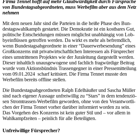
Fir­ma Ten­net hofft auf mehr Glaub­wür­dig­keit durch Für­spra­che
von Bun­des­tags­ab­ge­ord­ne­ten, muss Wer­be­film aber aus dem Netz
nehmen
Mit dem neu­en Jahr sind die Par­tei­en in die hei­ße Pha­se des Bun­
des­tags­wahl­kampfs gestar­tet. Die Demo­kra­tie ist ein kost­ba­res Gut,
poli­ti­sche Ent­schei­dun­gen müs­sen mög­lichst unab­hän­gig von Lob­
by­ein­flüs­sen getrof­fen wer­den. Da wirkt es mehr als befremd­lich,
wenn Bun­des­tags­ab­ge­ord­ne­te in einer “Dau­er­wer­be­sen­dung” eines
Groß­kon­zerns mit pri­vat­wirt­schaft­li­chen Inter­es­sen als Für­spre­cher
eines umstrit­te­nen Pro­jek­tes wie der Jura­lei­tung dar­ge­stellt wer­den.
Die­ser inhalt­lich unaus­ge­wo­ge­ne und fach­lich frag­wür­di­ge Bei­trag
wur­de vom Akti­ons­bünd­nis Tras­sen­geg­ner in einer Pres­se­mit­tei­lung
vom 09.01.2024 scharf kri­ti­siert. Die Fir­ma Ten­net muss­te den
Wer­be­film bereits off­line stellen.
Die Bun­des­tags­ab­ge­ord­ne­ten Ralph Edel­h­äu­ßer und Sascha Mül­ler
sind nach eige­ner Aus­sa­ge unfrei­wil­lig zu “Stars” in dem ten­den­ziö­
sen Strom­tras­sen-Wer­be­film gewor­den, ohne von den Ver­ant­wort­li­
chen der Fir­ma Ten­net vor­her dar­über infor­miert wor­den zu sein.
Das Vor­ge­hen des Kon­zerns ist kein guter Stil und – vor allem in
Wahl­kampf­zei­ten – pein­lich für alle Beteiligten.
Unfrei­wil­li­ge Fürsprecher?