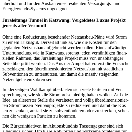
über­holt und für den Aus­bau eines resi­li­en­ten Ver­sor­gungs- und
Ener­gie­wen­de-Sys­tems ungeeignet.
Jura­lei­tungs-Tun­nel in Katzwang: Ver­gol­de­tes Luxus-Pro­jekt
jen­seits aller Vernunft
Ohne eine Redu­zie­rung bestehen­der Netz­aus­bau-Plä­ne wird Strom
zu einem Luxus­gut. Der­zeit ist unklar, wie die Kos­ten für den
geplan­ten Netz­aus­bau auf­ge­bracht wer­den sol­len. Eine auf­wän­di­ge
Unter­tun­ne­lung wie in Katzwang sprengt jeden ver­nünf­ti­gen finan­
zi­el­len Rah­men, das Jura­lei­tungs-Pro­jekt muss von unab­hän­gi­ger
Sei­te über­prüft wer­den. Das Aus der Ampel hat vor­erst die Ver­su­che
zer­schla­gen, den über­di­men­sio­nier­ten Netz­aus­bau mit staat­li­chen
Sub­ven­tio­nen zu unter­stüt­zen, um damit die mas­siv stei­gen­den
Netz­ent­gel­te einzubremsen.
Im der­zei­ti­gen Wahl­kampf über­bie­ten sich vie­le Par­tei­en mit Ver­
spre­chun­gen, wie sie die Strom­prei­se nied­rig hal­ten wol­len. Auf die
Idee, an aller­ers­ter Stel­le die ver­al­te­ten und völ­lig über­di­men­sio­nier­
ten Strom­tras­sen-Neu­bau­pro­jek­te zu redu­zie­ren und damit die Kos­
ten zu sen­ken, anstatt sie zu sub­ven­tio­nie­ren oder zu stre­cken, schei­
nen die wenigs­ten Par­tei­en zu kommen.
Die Bür­ger­initia­ti­ven im Akti­ons­bünd­nis Tras­sen­geg­ner sind sich
aller­dings sicher: Um kla­re Ant­wor­ten und wirk­sa­me Stra­te­gien für