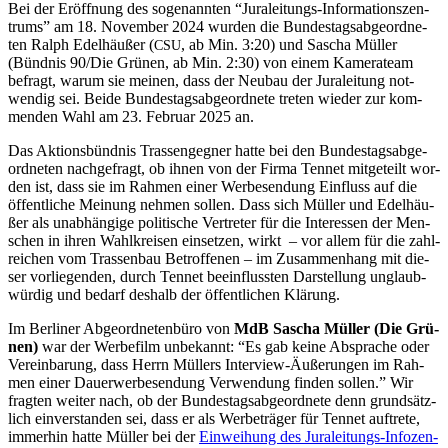
Bei der Eröff­nung des soge­nann­ten “Jura­lei­tungs-Infor­ma­ti­ons­zen­
trums” am 18. Novem­ber 2024 wur­den die Bun­des­tags­ab­ge­ord­ne­
ten Ralph Edel­h­äu­ßer (
, ab Min. 3:20) und Sascha Mül­ler
CSU
(Bünd­nis 90/Die Grü­nen, ab Min. 2:30) von einem Kame­ra­team
befragt, war­um sie mei­nen, dass der Neu­bau der Jura­lei­tung not­
wen­dig sei. Bei­de Bun­des­tags­ab­ge­ord­ne­te tre­ten wie­der zur kom­
men­den Wahl am 23. Febru­ar 2025 an.
Das Akti­ons­bünd­nis Tras­sen­geg­ner hat­te bei den Bun­des­tags­ab­ge­
ord­ne­ten nach­ge­fragt, ob ihnen von der Fir­ma Ten­net mit­ge­teilt wor­
den ist, dass sie im Rah­men einer Wer­be­sen­dung Ein­fluss auf die
öffent­li­che Mei­nung neh­men sol­len. Dass sich Mül­ler und Edel­h­äu­
ßer als unab­hän­gi­ge poli­ti­sche Ver­tre­ter für die Inter­es­sen der Men­
schen in ihren Wahl­krei­sen ein­set­zen, wirkt – vor allem für die zahl­
rei­chen vom Tras­sen­bau Betrof­fe­nen – im Zusam­men­hang mit die­
ser vor­lie­gen­den, durch Ten­net beein­fluss­ten Dar­stel­lung unglaub­
wür­dig und bedarf des­halb der öffent­li­chen Klärung.
Im Ber­li­ner Abge­ord­ne­ten­bü­ro von
MdB Sascha Mül­ler (Die Grü­
nen)
war der Wer­be­film unbe­kannt: “Es gab kei­ne Abspra­che oder
Ver­ein­ba­rung, dass Herrn Mül­lers Inter­view-Äuße­run­gen im Rah­
men einer Dau­er­wer­be­sen­dung Ver­wen­dung fin­den sol­len.” Wir
frag­ten wei­ter nach, ob der Bun­des­tags­ab­ge­ord­ne­te denn grund­sätz­
lich ein­ver­stan­den sei, dass er als Wer­be­trä­ger für Ten­net auf­tre­te,
immer­hin hat­te Mül­ler bei der
Ein­wei­hung des Jura­lei­tungs-Info­zen­