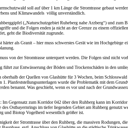
 Sturm­schutz­wald soll auf über 1 km Län­ge die Strom­tras­se gebaut wer­
er­bens und Kli­ma­wan­dels völ­lig unverständlich.
uh­berg­gip­fel („Natur­schutz­ge­biet Ruhe­berg nahe Arz­berg“) und zum B
grif­fe und die Fol­gen enden ja nicht an der Gren­ze zu einem offi­zi­el­
rt, geht die Bio­di­ver­si­tät zugrunde.
t här­ter als Gra­nit – hier muss schwers­tes Gerät wie im Hoch­ge­bir­ge ei
hplanung.
d muss von der Strom­tras­se unter­quert wer­den. Die Fol­gen sind nicht vo
erg führt zur Ent­wäs­se­rung der Böden und Tro­cken­schä­den in den umli
h ober­halb der Quel­len von Glas­hüt­te für 3 Wochen, beim Schloss­wald 
 Plan­fest­stel­lungs­un­ter­la­gen wur­de die Pro­ble­ma­tik mit dem Grund­wa
wer­den benannt. Was geschieht, wenn es vor und nach der Grund­was­ser­ab­
n: Im Gegen­satz zum Kor­ri­dor 042 über den Ruh­berg kann im Kor­ri­dor
e des Ost­bay­ern­rings im tie­fer lie­gen­den Gebiet am Ruh­berg genutzt 
g und Bio­top Vogel­herd wesent­lich grö­ßer ist.
i­nig­keit der Strom­tras­se über den Ruh­berg, die mas­si­ven Rodun­gen, d
er Bau­pha­se, evtl. Anschluss von Glas­hüt­te an die städ­ti­sche Trink­was­s