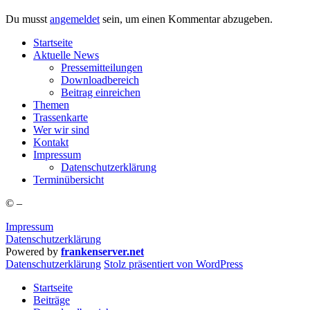
Du musst
angemeldet
sein, um einen Kommentar abzugeben.
Start­sei­te
Aktu­el­le News
Pres­se­mit­tei­lun­gen
Down­load­be­reich
Bei­trag einreichen
The­men
Tras­sen­kar­te
Wer wir sind
Kon­takt
Impres­sum
Daten­schutz­er­klä­rung
Ter­min­über­sicht
©
–
Impressum
Datenschutzerklärung
Powered by
frankenserver.net
Daten­schutz­er­klä­rung
Stolz präsentiert von WordPress
Startseite
Beiträge