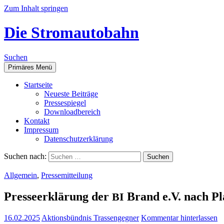
Zum Inhalt springen
Die Stromautobahn
Suchen
Primäres Menü
Start­sei­te
Neu­es­te Beiträge
Pres­se­spie­gel
Down­load­be­reich
Kon­takt
Impres­sum
Daten­schutz­er­klä­rung
Suchen nach:
Allgemein
,
Pressemitteilung
Pres­se­er­klä­rung der
Brand e.V. nach Plan
BI
16.02.2025
Aktionsbündnis Trassengegner
Kommentar hinterlassen