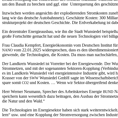
um den Basalt zu bre­chen und ggf. eine Unter­que­rung des geschütz­ten S
Inzwi­schen wer­den ange­sichts der explo­die­ren­den Strom­kos­ten zuneh
lang wie das deut­sche Auto­bahn­netz). Geschätz­te Kos­ten: 300 Mil­li­ar
struk­tur­pro­jekt der deut­schen Geschich­te. Die Erd­ver­ka­be­lung ist 
Ein dezen­tra­ler Ener­gie­aus­bau, wie ihn die Stadt Wun­sie­del bei­spiel­h
gro­ße Fort­schrit­te gemacht hat und die neu­en Tech­no­lo­gien viel bil­li
Frau Clau­dia Kemp­fert, Ener­gie­öko­no­min vom Deut­schen Insti­tut fü
vom 22.01.2025 wider­spro­chen, dass es den über­di­men­sio­nier­
NANO
gie­wen­de, die Tech­no­lo­gien, die Kos­ten. Da muss man nach­schär­f
Der Land­kreis Wun­sie­del ist Vor­rei­ter bei der Ener­gie­wen­de. Der Wun­
Strom­net­zen, und mit der soge­nann­ten Sek­to­ren-Kopp­lung (Ver­bin­du
es im Land­kreis Wun­sie­del viel ener­gie­in­ten­si­ve Indus­trie gibt, wi
Kras­ser von der
Wun­sie­del GmbH sag­te im Wis­sen­schafts­be­ri
SWW
spa­re somit
und Kos­ten. … Wenn wir Sek­tor-über­grei­fend den­ken 
CO2
Herr Wer­ner Neu­mann, Spre­cher des Arbeits­krei­ses Ener­gie
Nat
BUND
spei­chern kann wesent­lich dazu bei­tra­gen, den Aus­bau der Strom­net­z
die Natur und den Wald.“
Die Tech­no­lo­gien im Ener­gie­sek­tor haben sich stark wei­ter­ent­wi­ckelt.
lern“ usw. und eine Kopp­lung der Strom­ver­sor­gung zwi­schen Indus­trie, 