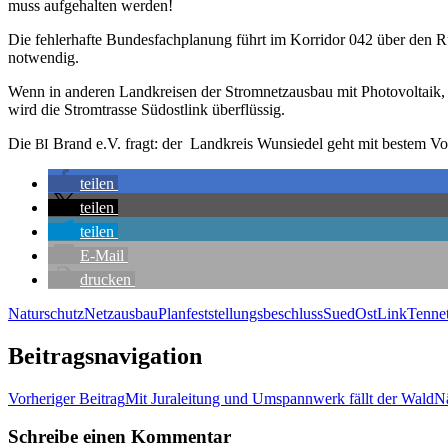
muss auf­ge­hal­ten werden!
Die feh­ler­haf­te Bun­des­fach­pla­nung führt im Kor­ri­dor 042 über den
notwendig.
Wenn in ande­ren Land­krei­sen der Strom­netz­aus­bau mit Pho­to­vol­ta­ik,
wird die Strom­tras­se Süd­ost­link überflüssig.
Die
Brand e.V. fragt: der Land­kreis Wun­sie­del geht mit bes­tem Vor
BI
tei­len
tei­len
tei­len
E‑Mail
dru­cken
Naturschutz
Netzausbau
Planfeststellungsbeschluss
SuedOstLink
Tenne
Beitragsnavigation
Vorheriger Beitrag
Mit Jura­lei­tung und Umspann­werk fällt der Wald
Nä
Schreibe einen Kommentar