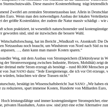
turm­schutz­walds. Die­se mas­si­ve Kos­ten­er­hö­hung trägt letzt­end­lich
­mend Zwei­fel am zen­tra­len Strom­netz­aus­bau laut. Allein in Deutsch­la
­den Euro. Wenn man den not­wen­di­gen Aus­bau der loka­len Ver­teil­net­ze d
dabei der größ­te Kos­ten­fak­tor, der zudem die Natur mas­siv schä­digt – w
aft schon prak­ti­ziert, ist wesent­lich natur­scho­nen­der und kos­ten­güns­ti
­ger gewor­den sind, sind sie inzwi­schen die bes­se­re Wahl.
r Wirt­schafts­for­schung, hat im Bericht „Wind­kraft vs. Atom­kraft: Die D
ten Netz­aus­bau noch braucht, um Wind­strom von Nord nach Süd zu trans­po
en, anpas­sen, …, dann kann man mas­siv Kos­ten sparen.“
sied­ler Weg, mit dem Aus­bau von Strom­spei­chern (Elek­tro­ly­seur in Wun­si
ng der Strom­ver­sor­gung zwi­schen Indus­trie, Hei­zen, Mobi­li­tät) zeigt
rd hier drei­mal mehr Strom erzeugt als benö­tigt – rund 80.000 Men­schen pr
cht von 3sat
dazu: “Jede Ener­gie­men­ge, die ich vor Ort erzeu­ge, ve
NANO
wür­den, bräuch­ten wir die­se Tras­sen nicht.“
ur­schutz, bestä­tigt im Wis­sen­schafts­be­richt 3sat
: „Wir haben ein
NANO
e zu redu­zie­ren, spart immense Kos­ten, Hun­der­te von Mil­li­ar­den Euro
 Hoch leis­tungs­fä­hi­ge und immer kos­ten­güns­ti­ge­re Strom­spei­cher, eine 
pri­va­ten Haus­hal­ten, Autos usw. sind jetzt eine ech­te Alter­na­ti­ve zum 