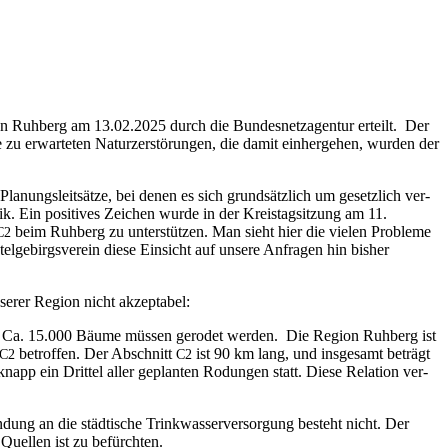
 den Ruh­berg am 13.02.2025 durch die Bun­des­netz­agen­tur erteilt. Der
u erwar­te­ten Natur­zer­stö­run­gen, die damit ein­her­ge­hen, wur­den der
a­nungs­leit­sät­ze, bei denen es sich grund­sätz­lich um gesetz­lich ver­
ik. Ein posi­ti­ves Zei­chen wur­de in der Kreis­tag­sit­zung am 11.
beim Ruh­berg zu unter­stüt­zen. Man sieht hier die vie­len Pro­ble­me
C2
ge­birgs­ver­ein die­se Ein­sicht auf unse­re Anfra­gen hin bis­her
nse­rer Regi­on nicht akzeptabel:
n. Ca. 15.000 Bäu­me müs­sen gero­det wer­den. Die Regi­on Ruh­berg ist
betrof­fen. Der Abschnitt
ist 90 km lang, und ins­ge­samt beträgt
C2
C2
p ein Drit­tel aller geplan­ten Rodun­gen statt. Die­se Rela­ti­on ver­
dung an die städ­ti­sche Trink­was­ser­ver­sor­gung besteht nicht. Der
r Quel­len ist zu befürchten.