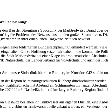
ba­re Fehlplanung!
für den Bau der Strom­tras­se Süd­ost­link bei Markt­red­witz / Brand über
mä­ßig die Pro­ble­me des Netz­aus­baus mit den gro­ßen Strom­tras­sen. Die z
ver­fah­ren in ihrer erheb­li­chen Trag­wei­te deut­lich bewusst.
 einer feh­ler­haf­ten Bun­des­fach­pla­nung ver­hin­dert wer­den. Vie­le Pl
t ein­ge­hal­ten. Gro­ße Hoff­nung set­zen wir dabei in die kom­mu­na­le Poli­t
die Stadt Markt­red­witz bei einer Kla­ge im pro­ble­ma­ti­schen Abschnitt
Natur­schutz, der Lan­des­ver­band für Vogel­schutz und auch der Fich­tel­
ND
er Strom­tras­se Süd­ost­link über den Ruh­berg im Kor­ri­dor 042 sind in u
in der Regi­on beim natur­ge­schütz­ten Ruh­berg durch­schnit­ten wer­de
5 m² Kahl­hieb­flä­che mit Abstand am Schlimms­ten im gan­zen Abschnitt
e 207.624 m². Das heißt, in der 9 km lan­gen Ruh­berg-Regi­on fin­den knap
n Glas­hüt­te bezie­hen ihr Trink­was­ser aus eige­nen Quel­len, eine Anbin­
b zur ergie­bigs­ten Trink­was­ser­quel­le gebaut wer­den, ein Ver­sie­gen de