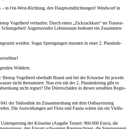
den – in Ost-West-Rich­tung, den Haupt­wind­rich­tun­gen! Wind­wurf in
io­top Vogel­herd ver­lau­fen. Durch einen „Zick­zack­kurs“ im Tras­sen­
len Schutz­ge­biet! Angren­zen­der Lebens­raum bedeu­tet ein Zusam­men­
n­ge­setzt wer­den. Sogar Spren­gun­gen muss­ten in einer 2. Plan­än­de­
rhersehbar!
e­gen­den Wäldern.
/ Bio­top Vogel­herd ober­halb Brand und bei der Köss­ei­ne für jeweils
s­ser nicht the­ma­ti­siert. Nun erst mit der 2. Plan­än­de­rung gibt es
sen­kung nicht reg­net? Die Dür­re­schä­den in die­sen sen­si­blen Regio­
 041 der Süd­ost­link im Zusam­men­hang mit dem Ost­bay­ern­ring
wer­den. Die Aus­wir­kun­gen auf Flo­ra und Fau­na wären um ein Viel­fa­
ie Unter­que­rung der Köss­ei­ne (Anga­be Ten­net: 960.000 Euro), die
er­ver­sor­gung, den Ein­satz schwers­ter Bau­ma­schi­nen, die Spren­gun­gen