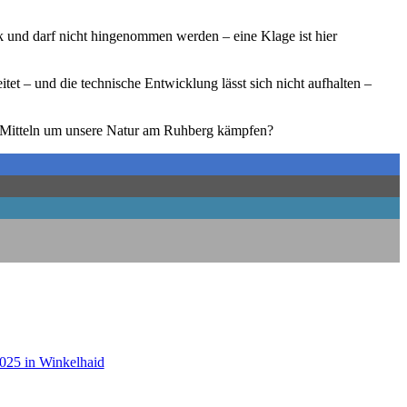
nk und darf nicht hin­ge­nom­men wer­den – eine Kla­ge ist hier
tet – und die tech­ni­sche Ent­wick­lung lässt sich nicht auf­hal­ten –
len Mit­teln um unse­re Natur am Ruh­berg kämpfen?
.2025 in Winkelhaid