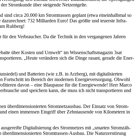
 der Strom­kun­de über stei­gen­de Netzentgelte.
nd sind cir­ca 20.000 km Strom­tras­sen geplant (etwa ein­ein­halb­mal so
azu­rech­net: 732 Mil­li­ar­den Euro! Das größ­te und teu­ers­te Infra­
ie am Ruhberg!
­ger für den Ver­brau­cher. Da die Tech­nik in den ver­gan­ge­nen Jah­ren
ebat­te über Kos­ten und Umwelt“ im Wis­sen­schafts­ma­ga­zin 3sat
r­tie­ren. „Heu­te ver­än­dern sich die Din­ge rasant, gera­de die Ener­
e­del) und Bat­te­rien (wie z.B. in Arz­berg), mit digi­ta­li­sier­ten
 den Fort­schritt im Bereich der moder­nen Ener­gie­ver­sor­gung. Obwohl
o­fi­tie­ren davon – eine Blau­pau­se für die Ener­gie­wen­de! Herr Mar­co
r­brau­che und spei­chern kann, die muss ich nicht trans­por­tie­ren und
en über­di­men­sio­nier­ten Strom­netz­aus­bau. Der Ein­satz von Strom­
, und einen immensen Ein­griff über Zehn­tau­sen­de von Kilo­me­tern in
aus­ge­reif­te Digi­ta­li­sie­rung des Strom­net­zes mit „smar­ten Strom­zäh­
über­di­men­sio­nier­ten Strom­tras­sen-Aus­bau. Die Natur­zer­stö­rung