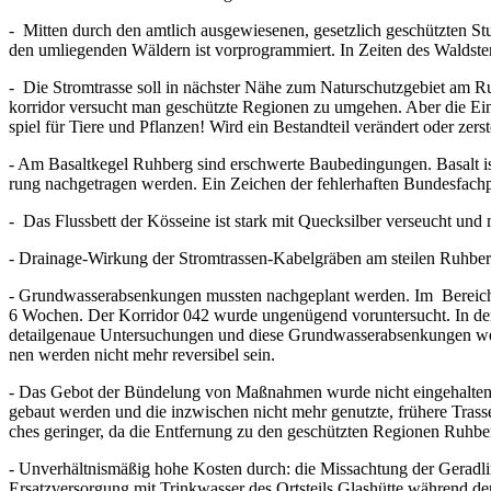
- Mit­ten durch den amt­lich aus­ge­wie­se­nen, gesetz­lich geschütz­ten
den umlie­gen­den Wäl­dern ist vor­pro­gram­miert. In Zei­ten des Wald­st
- Die Strom­tras­se soll in nächs­ter Nähe zum Natur­schutz­ge­biet am R
kor­ri­dor ver­sucht man geschütz­te Regio­nen zu umge­hen. Aber die Ein­
spiel für Tie­re und Pflan­zen! Wird ein Bestand­teil ver­än­dert oder zer­stö
- Am Basalt­ke­gel Ruh­berg sind erschwer­te Bau­be­din­gun­gen. Basalt is
rung nach­ge­tra­gen wer­den. Ein Zei­chen der feh­ler­haf­ten Bundesfac
- Das Fluss­bett der Köss­ei­ne ist stark mit Queck­sil­ber ver­seucht un
- Drai­na­ge-Wir­kung der Strom­tras­sen-Kabel­grä­ben am stei­len Ruh­b
- Grund­was­ser­ab­sen­kun­gen muss­ten nach­ge­plant wer­den. Im Bereic
6 Wochen. Der Kor­ri­dor 042 wur­de unge­nü­gend vor­un­ter­sucht. In den 1.
detail­ge­naue Unter­su­chun­gen und die­se Grund­was­ser­ab­sen­kun­gen 
nen wer­den nicht mehr rever­si­bel sein.
- Das Gebot der Bün­de­lung von Maß­nah­men wur­de nicht ein­ge­hal­te
gebaut wer­den und die inzwi­schen nicht mehr genutz­te, frü­he­re Tras­s
ches gerin­ger, da die Ent­fer­nung zu den geschütz­ten Regio­nen Ruh­ber
- Unver­hält­nis­mä­ßig hohe Kos­ten durch: die Miss­ach­tung der Gerad­l
Ersatz­ver­sor­gung mit Trink­was­ser des Orts­teils Glas­hüt­te wäh­rend d