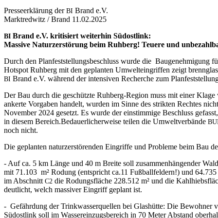
Pres­se­er­klä­rung der
Brand e.V.
BI
Markt­red­witz / Brand 11.02.2025
Brand e.V. kri­ti­siert wei­ter­hin Südostlink:
BI
Mas­si­ve Natur­zer­stö­rung beim Ruh­berg! Teue­re und unbe­zahl­
Durch den Plan­fest­stel­lungs­be­schluss wur­de die Bau­ge­neh­mi­gung 
Hot­spot Ruh­berg mit den geplan­ten Umwelt­ein­grif­fen zeigt brenn­glas­
Brand e.V. wäh­rend der inten­si­ven Recher­che zum Plan­fest­stel­lungs­
BI
Der Bau durch die geschütz­te Ruh­berg-Regi­on muss mit einer Kla­ge wegen
an­ker­te Vor­ga­ben han­delt, wur­den im Sin­ne des strik­ten Rech­tes nich
Novem­ber 2024 gesetzt. Es wur­de der ein­stim­mi­ge Beschluss gefasst, 
in die­sem Bereich.
Bedau­er­li­cher­wei­se tei­len die Umwelt­ver­bän­de
BU
noch nicht.
Die geplan­ten natur­zer­stö­ren­den Ein­grif­fe und Pro­ble­me beim Bau d
- Auf ca. 5 km Län­ge und 40 m Brei­te soll zusam­men­hän­gen­der Wald 
mit 71.103 m² Rodung (ent­spricht ca.11 Fuß­ball­fel­dern!) und 64.73
im Abschnitt
die Rodungs­flä­che 228.512 m² und die Kahl­hiebs­flä­ch
C2
deut­licht, welch mas­si­ver Ein­griff geplant ist.
- Gefähr­dung der Trink­was­ser­quel­len bei Glas­hüt­te: Die Bewoh­ner vo
Süd­ost­link soll im Was­ser­ein­zugs­be­reich in 70 Meter Abstand ober­hal