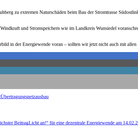
 Ruh­berg zu extre­men Natur­schä­den beim Bau der Strom­tras­se Süd­ost­li
 Wind­kraft und Strom­spei­chern wie im Land­kreis Wun­sie­del vor­an­schrei­
­bild in der Ener­gie­wen­de vor­an – soll­ten wir jetzt nicht auch mit al
t
Übertragungsnetzausbau
chster Beitrag
„
Licht an!“ für eine dezen­tra­le Ener­gie­wen­de am 14.02