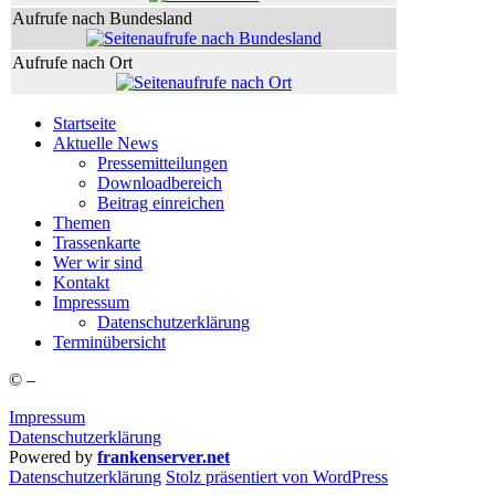
Auf­ru­fe nach Bundesland
Auf­ru­fe nach Ort
Start­sei­te
Aktu­el­le News
Pres­se­mit­tei­lun­gen
Down­load­be­reich
Bei­trag einreichen
The­men
Tras­sen­kar­te
Wer wir sind
Kon­takt
Impres­sum
Daten­schutz­er­klä­rung
Ter­min­über­sicht
©
–
Impressum
Datenschutzerklärung
Powered by
frankenserver.net
Daten­schutz­er­klä­rung
Stolz präsentiert von WordPress