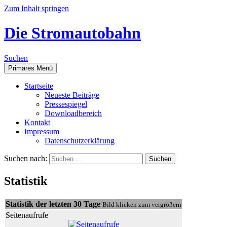
Zum Inhalt springen
Die Stromautobahn
Suchen
Primäres Menü
Start­sei­te
Neu­es­te Beiträge
Pres­se­spie­gel
Down­load­be­reich
Kon­takt
Impres­sum
Daten­schutz­er­klä­rung
Suchen nach:
Sta­tis­tik
Sta­tis­tik der letz­ten 30 Tage
Bild kli­cken zum vergrößern
Sei­ten­auf­ru­fe