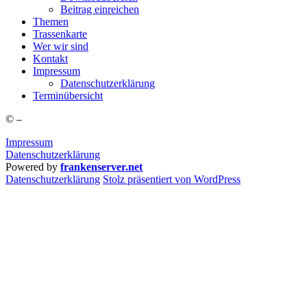
Bei­trag einreichen
The­men
Tras­sen­kar­te
Wer wir sind
Kon­takt
Impres­sum
Daten­schutz­er­klä­rung
Ter­min­über­sicht
©
–
Impressum
Datenschutzerklärung
Powered by
frankenserver.net
Daten­schutz­er­klä­rung
Stolz präsentiert von WordPress