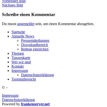
Vorheriges Bild
Nächstes Bild
Schreibe einen Kommentar
Du musst
angemeldet
sein, um einen Kommentar abzugeben.
Start­sei­te
Aktu­el­le News
Pres­se­mit­tei­lun­gen
Down­load­be­reich
Bei­trag einreichen
The­men
Tras­sen­kar­te
Wer wir sind
Kon­takt
Impres­sum
Daten­schutz­er­klä­rung
Ter­min­über­sicht
©
–
Impressum
Datenschutzerklärung
Powered by
frankenserver.net