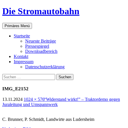
Zum
Die Stromautobahn
Inhalt
springen
Suchen
Primäres Menü
Start­sei­te
Neu­es­te Beiträge
Pres­se­spie­gel
Down­load­be­reich
Kon­takt
Impres­sum
Daten­schutz­er­klä­rung
Suchen
nach:
IMG_E2152
13.11.2024
1024 × 576
“
Wider­stand wirkt!” – Trak­tor­de­mo gegen
Jura­lei­tung und Umspannwerk
C. Brun­ner, P. Schmidt, Land­wir­te aus Ludersheim