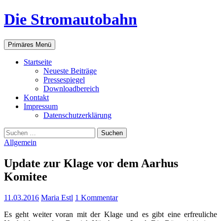
Zum
Die Stromautobahn
Inhalt
springen
Suchen
Primäres Menü
Start­sei­te
Neu­es­te Beiträge
Pres­se­spie­gel
Down­load­be­reich
Kon­takt
Impres­sum
Daten­schutz­er­klä­rung
Suchen
nach:
Allgemein
Update zur Kla­ge vor dem Aar­hus
Komitee
11.03.2016
Maria Estl
1 Kommentar
Es geht wei­ter vor­an mit der Kla­ge und es gibt eine erfreu­li­che