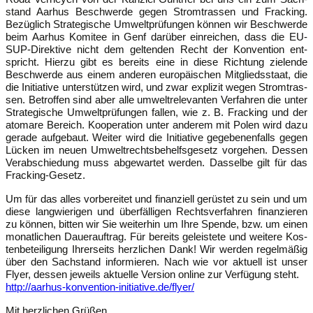
stand Aar­hus Beschwer­de gegen Strom­tras­sen und Frack­ing.
Bezüg­lich Stra­te­gi­sche Umwelt­prü­fun­gen kön­nen wir Beschwer­de
beim Aar­hus Komi­tee in Genf dar­über ein­rei­chen, dass die EU-
SUP-Direk­ti­ve nicht dem gel­ten­den Recht der Kon­ven­ti­on ent­
spricht. Hier­zu gibt es bereits eine in die­se Rich­tung zie­len­de
Beschwer­de aus einem ande­ren euro­päi­schen Mit­glieds­staat, die
die Initia­ti­ve unter­stüt­zen wird, und zwar expli­zit wegen Strom­tras­
sen. Betrof­fen sind aber alle umwelt­re­le­van­ten Ver­fah­ren die unter
Stra­te­gi­sche Umwelt­prü­fun­gen fal­len, wie z. B. Frack­ing und der
ato­ma­re Bereich. Koope­ra­ti­on unter ande­rem mit Polen wird dazu
gera­de auf­ge­baut. Wei­ter wird die Initia­ti­ve gege­be­nen­falls gegen
Lücken im neu­en Umwelt­rechts­be­helfs­ge­setz vor­ge­hen. Des­sen
Ver­ab­schie­dung muss abge­war­tet wer­den. Das­sel­be gilt für das
Fracking-Gesetz.
Um für das alles vor­be­rei­tet und finan­zi­ell gerüs­tet zu sein und um
die­se lang­wie­ri­gen und über­fäl­li­gen Rechts­ver­fah­ren finan­zie­ren
zu kön­nen, bit­ten wir Sie wei­ter­hin um Ihre Spen­de, bzw. um einen
monat­li­chen Dau­er­auf­trag. Für bereits geleis­te­te und wei­te­re Kos­
ten­be­tei­li­gung Ihrer­seits herz­li­chen Dank! Wir wer­den regel­mä­ßig
über den Sach­stand infor­mie­ren. Nach wie vor aktu­ell ist unser
Fly­er, des­sen jeweils aktu­el­le Ver­si­on online zur Ver­fü­gung steht.
http://aarhus-konvention-initiative.de/flyer/
Mit herz­li­chen Grü­ßen,