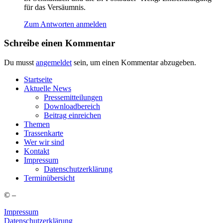
für das Versäumnis.
Zum Antworten anmelden
Schreibe einen Kommentar
Du musst
angemeldet
sein, um einen Kommentar abzugeben.
Start­sei­te
Aktu­el­le News
Pres­se­mit­tei­lun­gen
Down­load­be­reich
Bei­trag einreichen
The­men
Tras­sen­kar­te
Wer wir sind
Kon­takt
Impres­sum
Daten­schutz­er­klä­rung
Ter­min­über­sicht
©
–
Impressum
Datenschutzerklärung