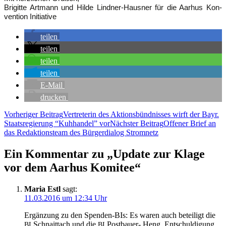
Bri­git­te Art­mann und Hil­de Lind­ner-Haus­ner für die Aar­hus Kon­
ven­ti­on Initiative
tei­len
tei­len
tei­len
tei­len
E‑Mail
dru­cken
Beitragsnavigation
Vorheriger Beitrag
Ver­tre­te­rin des Akti­ons­bünd­nis­ses wirft der Bayr.
Staats­re­gie­rung “Kuh­han­del” vor
Nächster Beitrag
Offe­ner Brief an
das Redak­ti­ons­team des Bür­ger­dia­log Stromnetz
Ein Kommentar zu „Update zur Kla­ge
vor dem Aar­hus Komitee“
Maria Estl
sagt:
11.03.2016 um 12:34 Uhr
Ergän­zung zu den Spen­den-BIs: Es waren auch betei­ligt die
Schnaitt­ach und die
Post­bau­er- Heng. Ent­schul­di­gung
BI
BI