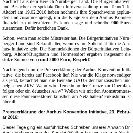
Nach­richt aus dem Bereich Nürn­ber­ger Land. Die Bür­ger­initia­ti­ven
und Besu­cher der spek­ta­ku­lä­ren Info­ver­an­stal­tung ohne Ten­neT in
Alt­dorf am 19.02.2016 haben noch­mals ihre Spar­schwei­ne geplün­
dert und zusam­men­ge­legt, um die Kla­ge vor dem Aar­hus Komi­tee
finan­zi­ell zu unter­stüt­zen. Es kamen sage und schrei­be
900 Euro
zusam­men. Dafür herz­li­chen Dank.
Schön, wenn man sol­che Mit­strei­ter hat. Die Bür­ger­initia­ti­ven Nürn­
ber­ger Land sind Rekord­hal­ter, wenn es um Soli­da­ri­tät für die Aar­
hus- Initia­ti­ve geht. Die Sam­mel­ak­tio­nen der Bür­ger­initia­ti­ven Lein­
burg, Altdorf/Burgthann und Hor­mers­dorf erga­ben ins­ge­samt die
stol­ze Sum­me von
rund 2000 Euro, Respekt!
Nach­fol­gend nun die Pres­se­er­klä­rung der Aar­hus Kon­ven­ti­on Ini­ti­
ta­ti­ve, die bereits auf Face­book lief. Nie war die Kla­ge not­wen­di­ger
als jetzt, betrach­tet man die Bei­na­he-GAUS der fran­zö­si­schen und
bel­gi­schen
. Wann wird Teme­lin an der Gren­ze zur Ober­pfalz
AKW
fol­gen oder ein deut­sches
? Wol­len wir mit den Atom­strom­tras­
AKW
sen die­se Pan­nen­re­ak­to­ren künst­lich am Netz hal­ten? Fuku­shi­ma ist
überall.
Pres­se­er­klä­rung der Aar­hus Kon­ven­ti­on Initia­ti­ve, 23. Febru­
ar 2016:
Die­ser Tage ging ein aus­führ­li­ches Schrei­ben unse­rer Anwäl­tin Dr.
Roda Ver­he­yen von der Kanz­lei Gün­ther bei uns ein zum Sach­