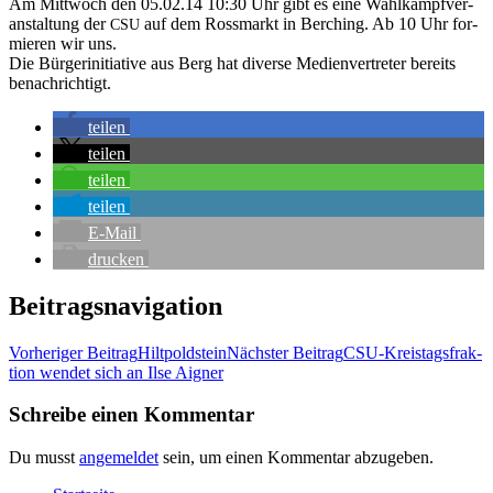
Am Mitt­woch den 05.02.14 10:30 Uhr gibt es eine Wahl­kampf­ver­
an­stal­tung der
auf dem Ross­markt in Ber­ching. Ab 10 Uhr for­
CSU
mie­ren wir uns.
Die Bür­ger­initia­ti­ve aus Berg hat diver­se Medi­en­ver­tre­ter bereits
benachrichtigt.
tei­len
tei­len
tei­len
tei­len
E‑Mail
dru­cken
Beitragsnavigation
Vorheriger Beitrag
Hilt­pold­stein
Nächster Beitrag
CSU-Kreis­tags­frak­
ti­on wen­det sich an Ilse Aigner
Schreibe einen Kommentar
Du musst
angemeldet
sein, um einen Kommentar abzugeben.