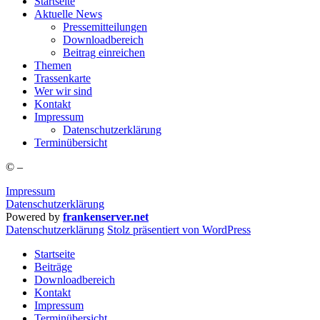
Start­sei­te
Aktu­el­le News
Pres­se­mit­tei­lun­gen
Down­load­be­reich
Bei­trag einreichen
The­men
Tras­sen­kar­te
Wer wir sind
Kon­takt
Impres­sum
Daten­schutz­er­klä­rung
Ter­min­über­sicht
©
–
Impressum
Datenschutzerklärung
Powered by
frankenserver.net
Daten­schutz­er­klä­rung
Stolz präsentiert von WordPress
Startseite
Beiträge
Downloadbereich
Kontakt
Impressum
Terminübersicht