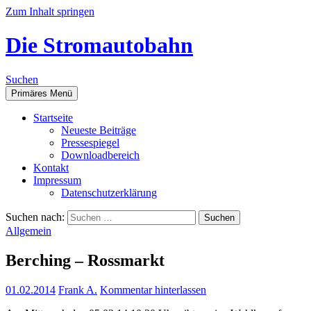
Zum Inhalt springen
Die Stromautobahn
Suchen
Primäres Menü
Start­sei­te
Neu­es­te Beiträge
Pres­se­spie­gel
Down­load­be­reich
Kon­takt
Impres­sum
Daten­schutz­er­klä­rung
Suchen nach:
Allgemein
Ber­ching – Rossmarkt
01.02.2014
Frank A.
Kommentar hinterlassen