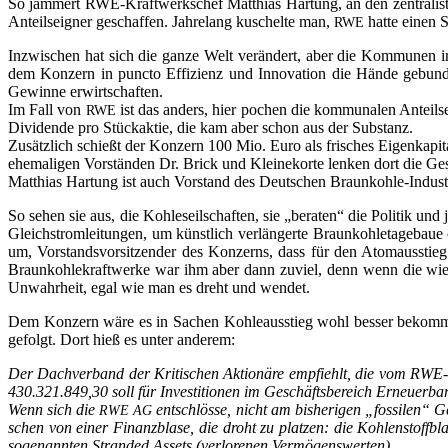
So jam­mert RWE-Kraft­werks­chef Mat­thi­as Har­tung, an den zen­tra­lis­ti
Anteils­eig­ner geschaf­fen. Jah­re­lang kuschel­te man,
hat­te einen S
RWE
Inzwi­schen hat sich die gan­ze Welt ver­än­dert, aber die Kom­mu­nen 
dem Kon­zern in punc­to Effi­zi­enz und Inno­va­ti­on die Hän­de gebun
Gewin­ne erwirt­schaf­ten.
Im Fall von
ist das anders, hier pochen die kom­mu­na­len Anteils­e
RWE
Divi­den­de pro Stück­ak­tie, die kam aber schon aus der Sub­stanz.
Zusätz­lich schießt der Kon­zern 100 Mio. Euro als fri­sches Eigen­ka­pi­t
ehe­ma­li­gen Vor­stän­den Dr. Brick und Klei­ne­kor­te len­ken dort die Ge
Mat­thi­as Har­tung ist auch Vor­stand des Deut­schen Braun­koh­le-Indus­t
So sehen sie aus, die Koh­le­seil­schaf­ten, sie „bera­ten“ die Poli­tik und
Gleich­strom­lei­tun­gen, um künst­lich ver­län­ger­te Braun­koh­le­ta­ge­
um, Vor­stands­vor­sit­zen­der des Kon­zerns, dass für den Atom­aus­stie
Braun­koh­le­kraft­wer­ke war ihm aber dann zuviel, denn wenn die wi
Unwahr­heit, egal wie man es dreht und wendet.
Dem Kon­zern wäre es in Sachen Koh­le­aus­stieg wohl bes­ser bekom­men
gefolgt. Dort hieß es unter anderem:
Der Dach­ver­band der Kri­ti­schen Aktio­nä­re emp­fiehlt, die vom RWE-Vo
430.321.849,30 soll für Inves­ti­tio­nen im Geschäfts­be­reich Erneu­er­b
Wenn sich die
ent­schlös­se, nicht am bis­he­ri­gen „fos­si­len“ G
RWE
AG
schen von einer Finanz­bla­se, die droht zu plat­zen: die Koh­len­stoff­bl
soge­nann­ten Stran­ded Assets (ver­lo­re­nen Ver­mö­gens­wer­ten). …..