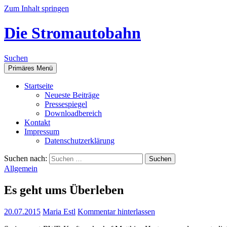
Zum Inhalt springen
Die Stromautobahn
Suchen
Primäres Menü
Start­sei­te
Neu­es­te Beiträge
Pres­se­spie­gel
Down­load­be­reich
Kon­takt
Impres­sum
Daten­schutz­er­klä­rung
Suchen nach:
Allgemein
Es geht ums Überleben
20.07.2015
Maria Estl
Kommentar hinterlassen