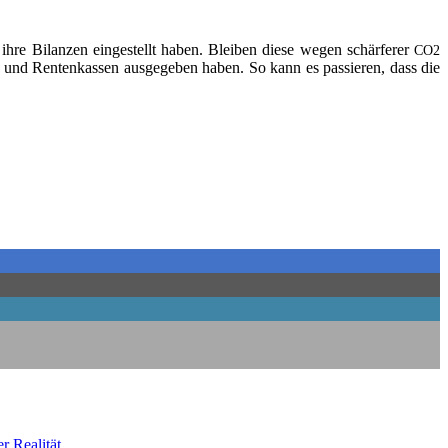
 ihre Bilan­zen ein­ge­stellt haben. Blei­ben die­se wegen schär­fe­rer
CO2
und Ren­ten­kas­sen aus­ge­ge­ben haben. So kann es pas­sie­ren, dass die
her Realität