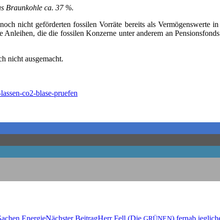
us Braun­koh­le ca. 37 %.
h nicht geför­der­ten fos­si­len Vor­rä­te bereits als Ver­mö­gens­wer­te in
nlei­hen, die die fos­si­len Kon­zer­ne unter ande­rem an Pen­si­ons­fonds 
noch nicht ausgemacht.
-lassen-co2-blase-pruefen
n Sachen Energie
Nächster Beitrag
Herr Fell (Die
) fern­ab jeg­li­c
GRÜNEN