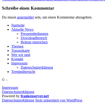
Schreibe einen Kommentar
Du musst
angemeldet
sein, um einen Kommentar abzugeben.
Start­sei­te
Aktu­el­le News
Pres­se­mit­tei­lun­gen
Down­load­be­reich
Bei­trag einreichen
The­men
Tras­sen­kar­te
Wer wir sind
Kon­takt
Impres­sum
Daten­schutz­er­klä­rung
Ter­min­über­sicht
©
–
Impressum
Datenschutzerklärung
Powered by
frankenserver.net
Daten­schutz­er­klä­rung
Stolz präsentiert von WordPress