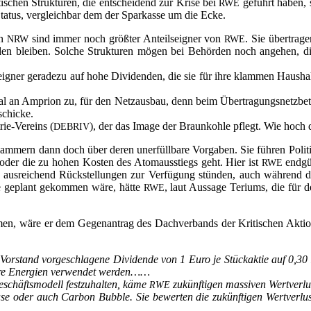
­schen Struk­tu­ren, die ent­schei­dend zur Kri­se bei
geführt haben, s
RWE
ta­tus, ver­gleich­bar dem der Spar­kas­se um die Ecke.
in
sind immer noch größ­ter Anteils­eig­ner von
. Sie über­tra­g
NRW
RWE
­den blei­ben. Sol­che Struk­tu­ren mögen bei Behör­den noch ange­hen, di
ig­ner gera­de­zu auf hohe Divi­den­den, die sie für ihre klam­men Haus­hal
al an Ampri­on zu, für den Netz­aus­bau, denn beim Über­tra­gungs­netz­be­tr
schi­cke.
rie-Ver­eins (
), der das Image der Braun­koh­le pflegt. Wie hoch 
DEBRIV
 jam­mern dann doch über deren uner­füll­ba­re Vor­ga­ben. Sie füh­ren Poli­t
baue oder die zu hohen Kos­ten des Atom­aus­stiegs geht. Hier ist
end­gül
RWE
g aus­rei­chend Rück­stel­lun­gen zur Ver­fü­gung stün­den, auch wäh­rend
e geplant gekom­men wäre, hät­te
, laut Aus­sa­ge Teri­ums, die für 
RWE
, wäre er dem Gegen­an­trag des Dach­ver­bands der Kri­ti­schen Aktionär
r­stand vor­ge­schla­ge­ne Divi­den­de von 1 Euro je Stück­ak­tie auf 0,30 
a­re Ener­gien ver­wen­det wer­den……
eschäfts­mo­dell fest­zu­hal­ten, käme
zukünf­ti­gen mas­si­ven Wert­ver­
RWE
a­se oder auch Car­bon Bubble. Sie bewer­ten die zukünf­ti­gen Wert­ver­lus