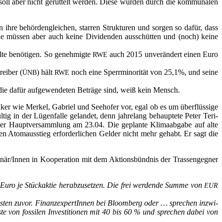
oll aber nicht gerüt­telt wer­den. Die­se wur­den durch die kom­mu­na­len
en ihre behör­den­glei­chen, star­ren Struk­tu­ren und sor­gen so dafür, dass
e müs­sen aber auch kei­ne Divi­den­den aus­schüt­ten und (noch) kei­ne
­te benö­ti­gen. So geneh­mig­te
auch 2015 unver­än­dert einen Euro
RWE
ei­ber (
) hält
noch eine Sperr­mi­no­ri­tät von 25,1%, und sei­ne
ÜNB
RWE
die dafür auf­ge­wen­de­ten Beträ­ge sind, weiß kein Mensch.
i­ker wie Mer­kel, Gabri­el und See­ho­fer vor, egal ob es um über­flüs­si­ge
­tig in der Lügen­fal­le gelan­det, denn jah­re­lang behaup­te­te Peter Teri­
 der Haupt­ver­samm­lung am 23.04. Die geplan­te Kli­ma­ab­ga­be auf alte
den Atom­aus­stieg erfor­der­li­chen Gel­der nicht mehr gehabt. Er sagt die
/Innen in Koope­ra­ti­on mit dem Akti­ons­bünd­nis der Tras­sen­geg­ner
Euro je Stück­ak­tie her­ab­zu­set­zen. Die frei wer­den­de Sum­me von
EUR
lus­ten zuvor. Finanz­ex­per­tIn­nen bei Bloom­berg oder … spre­chen inzwi­
­te von fos­si­len Inves­ti­tio­nen mit 40 bis 60 % und spre­chen dabei von