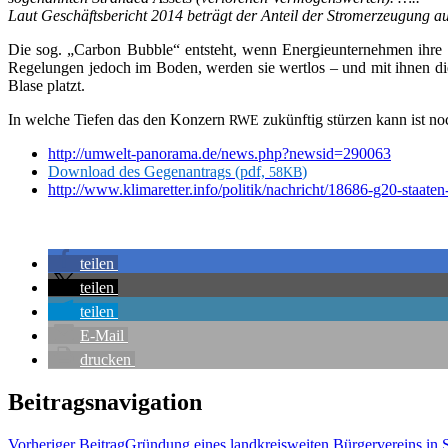
Laut Geschäfts­be­richt 2014 beträgt der Anteil der Strom­erzeu­gung a
Die sog. „Car­bon Bubble“ ent­steht, wenn Ener­gie­un­ter­neh­men ihre noc
Rege­lun­gen jedoch im Boden, wer­den sie wert­los – und mit ihnen die A
Bla­se platzt.
In wel­che Tie­fen das den Kon­zern
zukünf­tig stür­zen kann ist 
RWE
http://umwelt-panorama.de/news.php?newsid=290063
Down­load des Gegen­an­trags (pdf,
)
58KB
http://www.klimaretter.info/politik/nachricht/18686-g20-staaten
tei­len
tei­len
tei­len
E‑Mail
dru­cken
Beitragsnavigation
Vorheriger Beitrag
Grün­dung eines land­kreis­wei­ten Bür­ger­ver­eins i