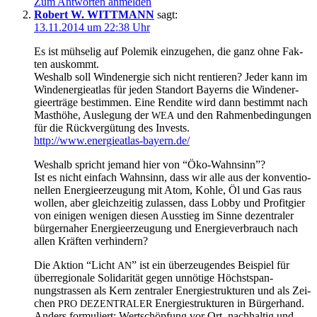
Zum Antworten anmelden
Robert W. WITTMANN
sagt:
13.11.2014 um 22:38 Uhr
Es ist müh­se­lig auf Pole­mik ein­zu­ge­hen, die ganz ohne Fak­
ten auskommt.
Wes­halb soll Wind­ener­gie sich nicht ren­tie­ren? Jeder kann im
Wind­ener­gie­at­las für jeden Stand­ort Bay­erns die Wind­ener­
gie­er­trä­ge bestim­men. Eine Ren­di­te wird dann bestimmt nach
Mast­hö­he, Aus­le­gung der
und den Rah­men­be­din­gun­gen
WEA
für die Rück­ver­gü­tung des Invests.
http://www.energieatlas-bayern.de/
Wes­halb spricht jemand hier von “Öko-Wahn­sinn”?
Ist es nicht ein­fach Wahn­sinn, dass wir alle aus der kon­ven­tio­
nel­len Ener­gie­er­zeu­gung mit Atom, Koh­le, Öl und Gas raus
wol­len, aber gleich­zei­tig zulas­sen, dass Lob­by und Pro­fit­gier
von eini­gen weni­gen die­sen Aus­stieg im Sin­ne dezen­tra­ler
bür­ger­na­her Ener­gie­er­zeu­gung und Ener­gie­ver­brauch nach
allen Kräf­ten verhindern?
Die Akti­on “Licht
” ist ein über­zeu­gen­des Bei­spiel für
AN
über­re­gio­na­le Soli­da­ri­tät gegen unnö­ti­ge Höchst­span­
nungstras­sen als Kern zen­tra­ler Ener­gie­struk­tu­ren und als Zei­
chen
Ener­gie­struk­tu­ren in Bürgerhand.
PRO
DEZENTRALER
Anders for­mu­liert: Wert­schöp­fung vor Ort, nach­hal­tig und