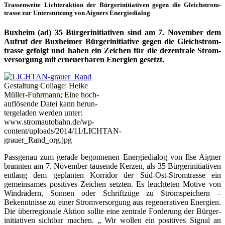
Tras­sen­wei­te Lich­ter­ak­ti­on der Bür­ger­initia­ti­ven gegen die Gleich­strom­
tras­se zur Unter­stüt­zung von Aigners Energiedialog
Bux­heim (ad) 35 Bür­ger­initia­ti­ven sind am 7. Novem­ber dem
Auf­ruf der Bux­hei­mer Bür­ger­initia­ti­ve gegen die Gleich­strom­
tras­se gefolgt und haben ein Zei­chen für die dezen­tra­le Strom­
ver­sor­gung mit erneu­er­ba­ren Ener­gien gesetzt.
Gestal­tung Col­la­ge: Hei­ke
Mül­ler-Fuhr­mann; Eine hoch­
auf­lö­sen­de Datei kann her­un­
ter­ge­la­den wer­den unter:
www.stromautobahn.de/wp-
content/uploads/2014/11/LICHTAN-
grauer_Rand_org.jpg
Pass­ge­nau zum gera­de begon­ne­nen Ener­gie­dia­log von Ilse Aigner
brann­ten am 7. Novem­ber tau­sen­de Ker­zen, als 35 Bür­ger­initia­ti­ven
ent­lang dem geplan­ten Kor­ri­dor der Süd-Ost-Strom­tras­se ein
gemein­sa­mes posi­ti­ves Zei­chen setz­ten. Es leuch­te­ten Moti­ve von
Wind­rä­dern, Son­nen oder Schrift­zü­ge zu Strom­spei­chern –
Bekennt­nis­se zu einer Strom­ver­sor­gung aus rege­ne­ra­ti­ven Ener­gien.
Die über­re­gio­na­le Akti­on soll­te eine zen­tra­le For­de­rung der Bür­ger­
initia­ti­ven sicht­bar machen. „ Wir wol­len ein posi­ti­ves Signal an