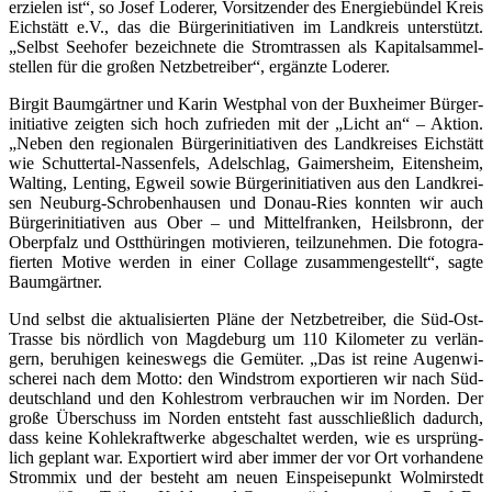
erzie­len ist“, so Josef Lode­rer, Vor­sit­zen­der des Ener­gie­bün­del Kreis
Eich­stätt e.V., das die Bür­ger­initia­ti­ven im Land­kreis unter­stützt.
„Selbst See­ho­fer bezeich­ne­te die Strom­tras­sen als Kapi­tal­sam­mel­
stel­len für die gro­ßen Netz­be­trei­ber“, ergänz­te Loderer.
Bir­git Baum­gärt­ner und Karin West­phal von der Bux­hei­mer Bür­ger­
initia­ti­ve zeig­ten sich hoch zufrie­den mit der „Licht an“ – Akti­on.
„Neben den regio­na­len Bür­ger­initia­ti­ven des Land­krei­ses Eich­stätt
wie Schutt­er­tal-Nas­sen­fels, Adel­schlag, Gai­mers­heim, Eiten­sheim,
Walt­ing, Len­ting, Egweil sowie Bür­ger­initia­ti­ven aus den Land­krei­
sen Neu­burg-Schro­ben­hau­sen und Donau-Ries konn­ten wir auch
Bür­ger­initia­ti­ven aus Ober – und Mit­tel­fran­ken, Heils­bronn, der
Ober­pfalz und Ost­thü­rin­gen moti­vie­ren, teil­zu­neh­men. Die foto­gra­
fier­ten Moti­ve wer­den in einer Col­la­ge zusam­men­ge­stellt“, sag­te
Baumgärtner.
Und selbst die aktua­li­sier­ten Plä­ne der Netz­be­trei­ber, die Süd-Ost-
Tras­se bis nörd­lich von Mag­de­burg um 110 Kilo­me­ter zu ver­län­
gern, beru­hi­gen kei­nes­wegs die Gemü­ter. „Das ist rei­ne Augen­wi­
sche­rei nach dem Mot­to: den Wind­strom expor­tie­ren wir nach Süd­
deutsch­land und den Koh­lestrom ver­brau­chen wir im Nor­den. Der
gro­ße Über­schuss im Nor­den ent­steht fast aus­schließ­lich dadurch,
dass kei­ne Koh­le­kraft­wer­ke abge­schal­tet wer­den, wie es ursprüng­
lich geplant war. Expor­tiert wird aber immer der vor Ort vor­han­de­ne
Strom­mix und der besteht am neu­en Ein­spei­se­punkt Wol­mir­stedt