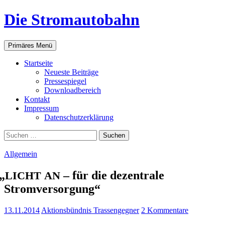
Zum
Die Stromautobahn
Inhalt
springen
Suchen
Primäres Menü
Start­sei­te
Neu­es­te Beiträge
Pres­se­spie­gel
Down­load­be­reich
Kon­takt
Impres­sum
Daten­schutz­er­klä­rung
Suchen
nach:
Allgemein
„
– für die dezen­tra­le
LICHT
AN
Stromversorgung“
13.11.2014
Aktionsbündnis Trassengegner
2 Kommentare