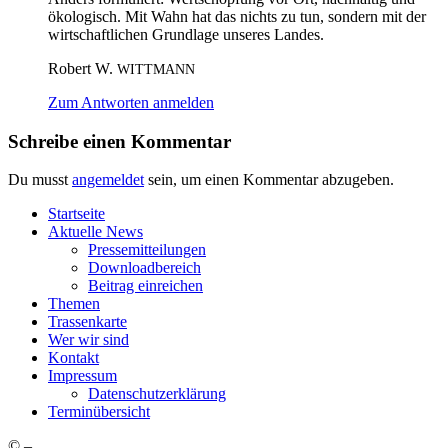
öko­lo­gisch. Mit Wahn hat das nichts zu tun, son­dern mit der
wirt­schaft­li­chen Grund­la­ge unse­res Landes.
Robert W.
WITTMANN
Zum Antworten anmelden
Schreibe einen Kommentar
Du musst
angemeldet
sein, um einen Kommentar abzugeben.
Start­sei­te
Aktu­el­le News
Pres­se­mit­tei­lun­gen
Down­load­be­reich
Bei­trag einreichen
The­men
Tras­sen­kar­te
Wer wir sind
Kon­takt
Impres­sum
Daten­schutz­er­klä­rung
Ter­min­über­sicht
©
–