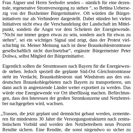
Frau Aigner und Herrn See­ho­fer sen­den – näm­lich für eine dezen­
tra­le, rege­ne­ra­ti­ve Strom­ver­sor­gung zu ste­hen “, so Bet­ti­na Ueber­se­
zig von der Bux­hei­mer Bür­ger­initia­ti­ve. Oft wür­den die Bür­ger­
initia­ti­ven nur als Ver­hin­de­rer dar­ge­stellt. Dabei stün­den bei vie­len
Initia­ti­ven nicht etwa die Ver­schan­de­lung der Land­schaft im Mit­tel­
punkt, son­dern die Angst vor dem Schei­tern der Ener­gie­wen­de.
“Nicht nur immer gegen etwas zu sein, son­dern auch für etwas zu
ste­hen“, sei ein wich­ti­ges Signal und zeigt, dass der Pro­test viel­
schich­tig ist. Mei­ner Mei­nung nach ist die­se Braun­koh­lestrom­tras­se
gesell­schaft­lich nicht durch­setz­bar“, ergänz­te Bür­ger­meis­ter Peter
Doli­wa, selbst Mit­glied der Bürgerinitiative.
Eigent­lich soll­ten die Strom­tras­sen nach Bay­ern für die Ener­gie­wen­
de ste­hen. Jedoch spe­zi­ell die geplan­te Süd-Ost Gleich­strom­tras­se
steht im Ver­dacht, Braun­koh­lestrom statt Wind­strom aus den ost­
deut­schen Braun­koh­le­ge­bie­ten nach Bay­ern zu trans­por­tie­ren, um
dann auch in angren­zen­de Län­der wei­ter expor­tiert zu wer­den. Das
wür­de eine Ener­gie­wen­de vor Ort über­flüs­sig machen. Befürch­tun­
gen, dass den Inter­es­sen der gro­ßen Strom­kon­zer­ne und Netz­be­trei­
ber nach­ge­ge­ben wird, wachsen.
„
Tras­sen, die jetzt geplant und dem­nächst gebaut wer­den, zemen­tie­
ren für min­des­tens 30 Jah­re die Ver­sor­gungs­struk­tu­ren nach zen­tra­
lis­ti­schem Vor­bild und wer­den den Netz­be­trei­bern neun Pro­zent
Ren­di­te sichern. Eine Ren­di­te, die sonst nir­gend­wo so sicher zu