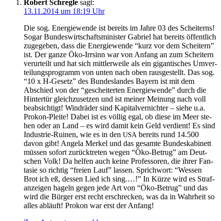
Robert Schregle
sagt:
13.11.2014 um 18:19 Uhr
Die sog. Ener­gie­wen­de ist bereits im Jah­re 03 des Schei­terns!
Sogar Bun­des­wirt­schafts­mi­nis­ter Gabri­el hat bereits öffent­lich
zuge­ge­ben, dass die Ener­gie­wen­de “kurz vor dem Schei­tern”
ist. Der gan­ze Öko-Irr­sinn war von Anfang an zum Schei­tern
ver­ur­teilt und hat sich mitt­ler­wei­le als ein gigan­ti­sches Umver­
tei­lungs­pro­gramm von unten nach oben raus­ge­stellt. Das sog.
“10 x H‑Gesetz” des Bun­des­lan­des Bay­ern ist mit dem
Abschied von der “geschei­ter­ten Ener­gie­wen­de” durch die
Hin­ter­tür gleich­zu­set­zen und ist mei­ner Mei­nung nach voll
beab­sich­tigt! Wind­rä­der sind Kapi­tal­ver­nich­ter – sie­he u.a.
Pro­kon-Plei­te! Dabei ist es völ­lig egal, ob die­se im Meer ste­
hen oder an Land – es wird damit kein Geld ver­dient! Es sind
Indus­trie-Rui­nen, wie es in den
bereits rund 14.500
USA
davon gibt! Ange­la Mer­kel und das gesam­te Bun­des­ka­bi­nett
müs­sen sofort zurück­tre­ten wegen “Öko-Betrug” am Deut­
schen Volk! Da hel­fen auch kei­ne Pro­fes­so­ren, die ihrer Fan­
ta­sie so rich­tig “frei­en Lauf” las­sen. Sprich­wort: “Wes­sen
Brot ich eß, des­sen Lied ich sing.…!” In Kür­ze wird es Straf­
an­zei­gen hageln gegen jede Art von “Öko-Betrug” und das
wird die Bür­ger erst recht erschre­cken, was da in Wahr­heit so
alles abläuft! Pro­kon war erst der Anfang!