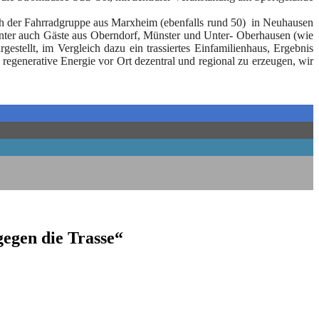
ch der Fahr­rad­grup­pe aus Marx­heim (eben­falls rund 50) in Neu­hau­sen
­un­ter auch Gäs­te aus Obern­dorf, Müns­ter und Unter- Ober­hau­sen (wie
tellt, im Ver­gleich dazu ein tras­sier­tes Ein­fa­mi­li­en­haus, Ergeb­nis
ege­ne­ra­ti­ve Ener­gie vor Ort dezen­tral und regio­nal zu erzeu­gen, wir
gegen die Trasse“