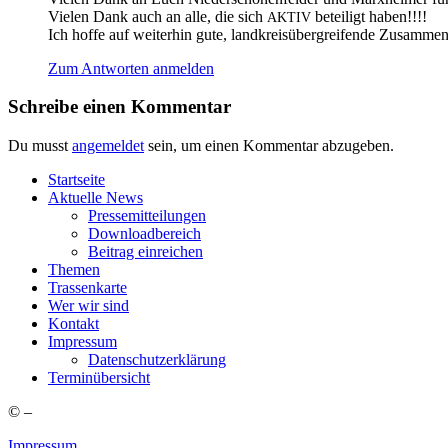
Vie­len Dank auch an alle, die sich
betei­ligt haben!!!!
AKTIV
Ich hof­fe auf wei­ter­hin gute, land­kreis­über­grei­fen­de Zusammen
Zum Antworten anmelden
Schreibe einen Kommentar
Du musst
angemeldet
sein, um einen Kommentar abzugeben.
Start­sei­te
Aktu­el­le News
Pres­se­mit­tei­lun­gen
Down­load­be­reich
Bei­trag einreichen
The­men
Tras­sen­kar­te
Wer wir sind
Kon­takt
Impres­sum
Daten­schutz­er­klä­rung
Ter­min­über­sicht
©
–
Impressum