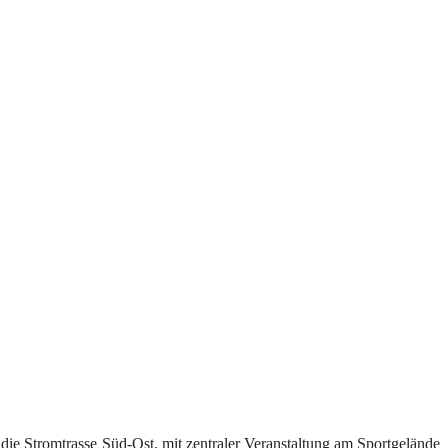
e Strom­tras­se Süd-Ost, mit zen­tra­ler Ver­an­stal­tung am Sport­ge­län­de