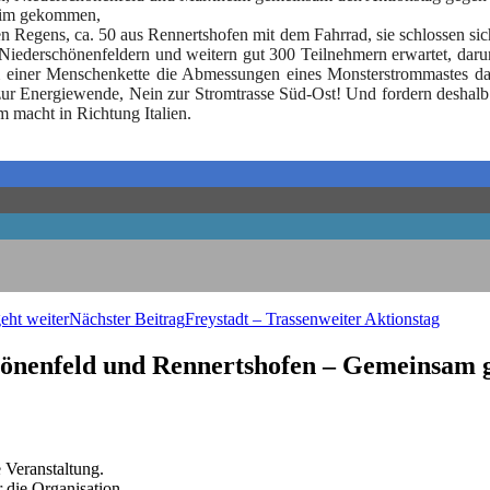
heim gekom­men,
en Regens, ca. 50 aus Ren­nerts­ho­fen mit dem Fahr­rad, sie schlos­sen si
e­der­schö­nen­fel­dern und wei­tern gut 300 Teil­neh­mern erwar­tet, dar
er Men­schen­ket­te die Abmes­sun­gen eines Mons­ter­strom­mas­tes dar­ge­s
ur Ener­gie­wen­de, Nein zur Strom­tras­se Süd-Ost! Und for­dern des­halb r
 macht in Rich­tung Ita­li­en.
geht weiter
Nächster Beitrag
Frey­stadt – Tras­sen­wei­ter Aktionstag
nen­feld und Ren­nerts­ho­fen – Gemein­sam 
e Veranstaltung.
r die Organisation.