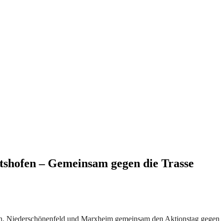
rts­ho­fen – Gemein­sam gegen die Trasse
­fen, Nie­der­schö­nen­feld und Marx­heim gemein­sam den Akti­ons­tag gegen di