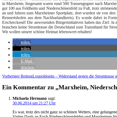
in Marx­heim. Ins­ge­samt waren rund 500 Tras­sen­geg­ner nach Marx­
gut 100 aus Feld­heim und Nie­der­schö­nen­feld zu Fuß, trotz strö­men­d
an und fuh­ren zum Marx­hei­mer Sport­platz, dort wur­den sie von den Ni
Ren­nerts­ho­fen aus dem Nach­bar­land­kreis). Es wur­de dabei in Form ein
Erschre­ckend! Die anwe­sen­den Bür­ger­initia­ti­ven haben das Ziel: Ja z
brau­chen kei­ne Strom­tras­se die Deutsch­land zum Tran­sit­land für Strom
Wir wol­len unse­re schö­ne Hei­mat lebens­wert erhalten!
tei­len
tei­len
tei­len
E‑Mail
dru­cken
Beitragsnavigation
Vorheriger Beitrag
Leu­polds­gün – Wider­stand gegen die Strom­tras­se 
Ein Kommentar zu „Marx­heim, Nie­der­schö­
Michaela Hermann
sagt:
30.06.2014 um 21:27 Uhr
Es war, trotz des nicht ganz so schö­nen Wet­ters, eine gelun­ge­n
Vie­len Dank an Euch Nie­der­schö­nen­fel­der und Marx­hei­mer fü