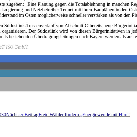
s­te zuge­ben: „Eine Pla­nung gegen die Total­ab­leh­nung in man­chen Regi
aats­re­gie­rung und Netz­be­trei­ber Ten­net mit ihren Bau­plä­nen in den Os
Wider­stand im Osten mög­li­cher­wei­se schnel­ler ver­stär­ken als von den P
en Süd­ost­link-Tras­sen­ver­lauf von Abschnitt C bereits neue Bür­ger­initi
rga­ni­sie­ren. Der Süd­ost­link wird von die­sen Bür­ger­initia­ti­ven in jed
reits bestehen­den Über­tra­gungs­lei­tun­gen nach Bay­ern wer­den als aus­re
­neT
GmbH
TSO
2030
Nächster Beitrag
Freie Wäh­ler for­dern „Ener­gie­wen­de mit Hirn“