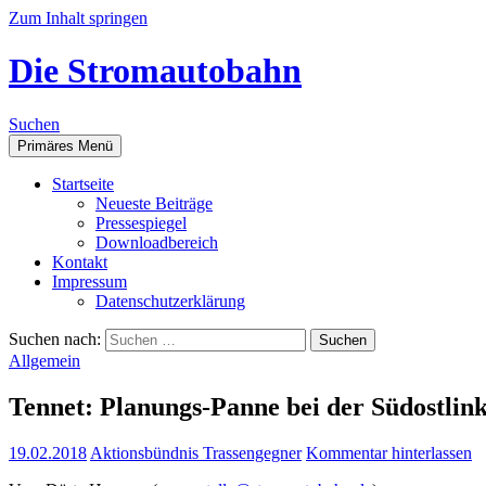
Zum Inhalt springen
Die Stromautobahn
Suchen
Primäres Menü
Start­sei­te
Neu­es­te Beiträge
Pres­se­spie­gel
Down­load­be­reich
Kon­takt
Impres­sum
Daten­schutz­er­klä­rung
Suchen nach:
Allgemein
Ten­net: Pla­nungs-Pan­ne bei der Südostli
19.02.2018
Aktionsbündnis Trassengegner
Kommentar hinterlassen