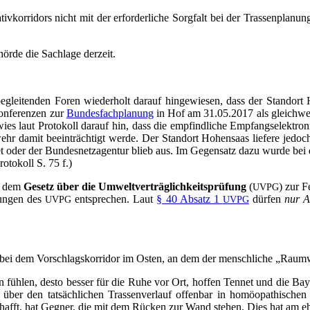
a­tiv­kor­ri­dors nicht mit der erfor­der­li­che Sorg­falt bei der Tras­sen­pla
ör­de die Sach­la­ge derzeit.
lei­ten­den Foren wie­der­holt dar­auf hin­ge­wie­sen, dass der Stand­ort 
on­fe­ren­zen zur
Bun­des­fach­pla­nung
in Hof am 31.05.2017 als gleich­wer­ti­
 wies laut Pro­to­koll dar­auf hin, dass die emp­find­li­che Emp­fangs­elek­tro
hr damit beein­träch­tigt wer­de. Der Stand­ort Hohen­saas lie­fe­re jedo
net oder der Bun­des­netz­agen­tur blieb aus. Im Gegen­satz dazu wur­de bei d
­to­koll S. 75 f.)
h dem
Gesetz über die Umwelt­ver­träg­lich­keits­prü­fung
(
) zur F
UVPG
run­gen des
ent­spre­chen. Laut
§ 40 Absatz 1
dür­fen
nur Al
UVPG
UVPG
 es bei dem Vor­schlags­kor­ri­dor im Osten, an dem der mensch­li­che „Raum
 füh­len, des­to bes­ser für die Ruhe vor Ort, hof­fen Ten­net und die Baye­r
en über den tat­säch­li­chen Tras­sen­ver­lauf offen­bar in homöo­pa­thi­s
hafft, hat Geg­ner, die mit dem Rücken zur Wand ste­hen. Dies hat am ehe­