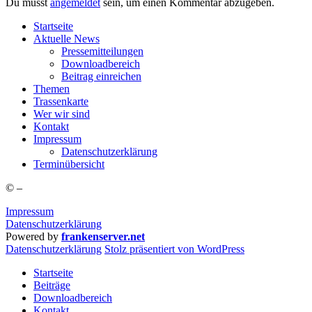
Du musst
angemeldet
sein, um einen Kommentar abzugeben.
Start­sei­te
Aktu­el­le News
Pres­se­mit­tei­lun­gen
Down­load­be­reich
Bei­trag einreichen
The­men
Tras­sen­kar­te
Wer wir sind
Kon­takt
Impres­sum
Daten­schutz­er­klä­rung
Ter­min­über­sicht
©
–
Impressum
Datenschutzerklärung
Powered by
frankenserver.net
Daten­schutz­er­klä­rung
Stolz präsentiert von WordPress
Startseite
Beiträge
Downloadbereich
Kontakt