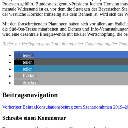
Pro­tes­ten geführt. Bun­des­netz­agen­tur-Prä­si­dent Jochen Homann mus
men­ta­le Wider­stand ist es, vor dem die Stra­te­gen der Baye­ri­schen St
der west­li­che Kor­ri­dor früh­zei­tig aus dem Ren­nen ist, wird sich der 
Mit den fort­schrei­ten­den Pla­nun­gen haben sich vor allem am öst­li­ch
die Süd-Ost-Tras­se mit­ar­bei­ten und Demos und Info-Ver­an­stal­tun­gen o
wird eine dezen­tra­le Ener­gie­wen­de mit loka­ler Wert­schöp­fung, die be
Bil­der zur Ver­fü­gung gestellt mit freund­li­cher Geneh­mi­gung der Ten
tei­len
tei­len
tei­len
E‑Mail
dru­cken
Beitragsnavigation
Vorheriger Beitrag
Kon­sul­ta­ti­ons­bei­trag zum Sze­na­rio­rah­men 2019–
Schreibe einen Kommentar