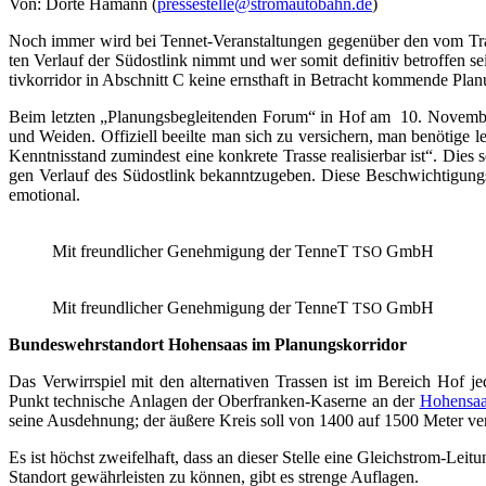
Von: Dör­te Hamann (
pressestelle@stromautobahn.de
)
Noch immer wird bei Ten­net-Ver­an­stal­tun­gen gegen­über den vom Tras­s
ten Ver­lauf der Süd­ost­link nimmt und wer somit defi­ni­tiv betrof­fen se
tiv­kor­ri­dor in Abschnitt C kei­ne ernst­haft in Betracht kom­men­de Pla­nun
Beim letz­ten „Pla­nungs­be­glei­ten­den Forum“ in Hof am 10. Novem­ber 20
und Wei­den. Offi­zi­ell beeil­te man sich zu ver­si­chern, man benö­ti­ge
Kennt­nis­stand zumin­dest eine kon­kre­te Tras­se rea­li­sier­bar ist“. Dies
gen Ver­lauf des Süd­ost­link bekannt­zu­ge­ben. Die­se Beschwich­ti­gungs­
emotional.
Mit freund­li­cher Geneh­mi­gung der Ten­neT
GmbH
TSO
Mit freund­li­cher Geneh­mi­gung der Ten­neT
GmbH
TSO
Bun­des­wehr­stand­ort Hohen­saas im Planungskorridor
Das Ver­wirr­spiel mit den alter­na­ti­ven Tras­sen ist im Bereich Hof je
Punkt tech­ni­sche Anla­gen der Ober­fran­ken-Kaser­ne an der
Hohen­sa
sei­ne Aus­deh­nung; der äuße­re Kreis soll von 1400 auf 1500 Meter ver
Es ist höchst zwei­fel­haft, dass an die­ser Stel­le eine Gleich­strom-Lei
Stand­ort gewähr­leis­ten zu kön­nen, gibt es stren­ge Auflagen.