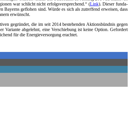
o­nen war schlicht nicht erfolgs­ver­spre­chend.“ (
Link
). Die­ser fun­da­
ten Bay­erns geflo­hen sind. Wür­de es sich als zutref­fend erwei­sen, dass
la­nern erwünscht.
a­ti­ven gegrün­det, die im seit 2014 bestehen­den Akti­ons­bünd­nis gegen
er Vari­an­te abge­lehnt, eine Ver­schie­bung ist kei­ne Opti­on. Gefor­dert
i­chend für die Ener­gie­ver­sor­gung erachtet.