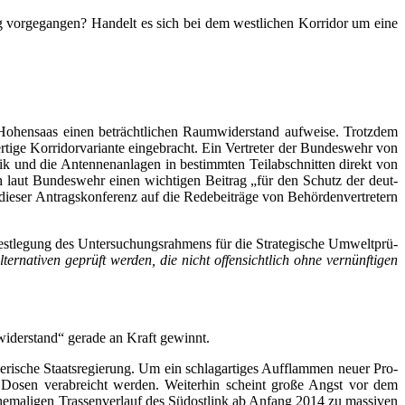
­nung vor­ge­gan­gen? Han­delt es sich bei dem west­li­chen Kor­ri­dor um eine
Hohen­saas einen beträcht­li­chen Raum­wi­der­stand auf­wei­se. Trotz­dem
ge Kor­ri­dor­va­ri­an­te ein­ge­bracht. Ein Ver­tre­ter der Bun­des­wehr von
­nik und die Anten­nen­an­la­gen in bestimm­ten Teil­ab­schnit­ten direkt von
ch laut Bun­des­wehr einen wich­ti­gen Bei­trag „für den Schutz der deut­
ie­ser Antrags­kon­fe­renz auf die Rede­bei­trä­ge von Behör­den­ver­tre­tern
est­le­gung des Unter­su­chungs­rah­mens für die Stra­te­gi­sche Umwelt­prü­
ter­na­ti­ven geprüft wer­den, die nicht offen­sicht­lich ohne ver­nünf­ti­gen
­wi­der­stand“ gera­de an Kraft gewinnt.
i­sche Staats­re­gie­rung. Um ein schlag­ar­ti­ges Auf­flam­men neu­er Pro­
chen Dosen ver­ab­reicht wer­den. Wei­ter­hin scheint gro­ße Angst vor dem
ma­li­gen Tras­sen­ver­lauf des Süd­ost­link ab Anfang 2014 zu mas­si­ven