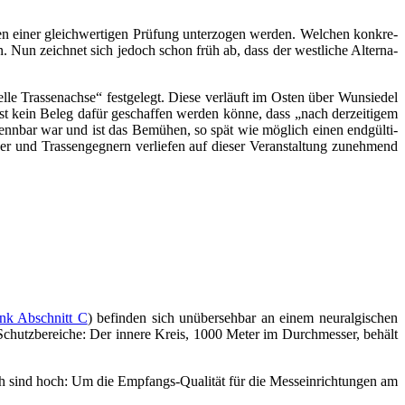
n einer gleich­wer­ti­gen Prü­fung unter­zo­gen wer­den. Wel­chen kon­kre­
den. Nun zeich­net sich jedoch schon früh ab, dass der west­li­che Alter­na­
e Tras­sen­ach­se“ fest­ge­legt. Die­se ver­läuft im Osten über Wun­sie­del
onst kein Beleg dafür geschaf­fen wer­den kön­ne, dass „nach der­zei­ti­gem
ch erkenn­bar war und ist das Bemü­hen, so spät wie mög­lich einen end­gül­ti­
er und Tras­sen­geg­nern ver­lie­fen auf die­ser Ver­an­stal­tung zuneh­mend
link Abschnitt C
) befin­den sich unüber­seh­bar an einem neur­al­gi­schen
Schutz­be­rei­che: Der inne­re Kreis, 1000 Meter im Durch­mes­ser, behält
ich sind hoch: Um die Emp­fangs-Qua­li­tät für die Mess­ein­rich­tun­gen am