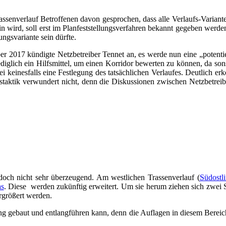
en­ver­lauf Betrof­fe­nen davon gespro­chen, dass alle Ver­laufs-Vari­an­te
in wird, soll erst im Plan­fest­stel­lungs­ver­fah­ren bekannt gege­ben wer­
gs­va­ri­an­te sein dürfte.
17 kün­dig­te Netz­be­trei­ber Ten­net an, es wer­de nun eine „poten­ti­el­l
 ledig­lich ein Hilfs­mit­tel, um einen Kor­ri­dor bewer­ten zu kön­nen, da s
 sei kei­nes­falls eine Fest­le­gung des tat­säch­li­chen Ver­lau­fes. Deut­li
tak­tik ver­wun­dert nicht, denn die Dis­kus­sio­nen zwi­schen Netz­be­trei­b
doch nicht sehr über­zeu­gend. Am west­li­chen Tras­sen­ver­lauf (
Süd­ost­
as
. Die­se wer­den zukünf­tig erwei­tert. Um sie her­um zie­hen sich zwei 
­grö­ßert werden.
­tung gebaut und ent­lang­füh­ren kann, denn die Auf­la­gen in die­sem Bere