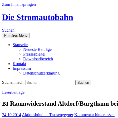
Zum Inhalt springen
Die Stromautobahn
Suchen
Primäres Menü
Start­sei­te
Neu­es­te Beiträge
Pres­se­spie­gel
Down­load­be­reich
Kon­takt
Impres­sum
Daten­schutz­er­klä­rung
Suchen nach:
Leserbeiträge
Raum­wi­der­stand Altdorf/Burgthann b
BI
24.10.2014
Aktionsbündnis Trassengegner
Kommentar hinterlassen