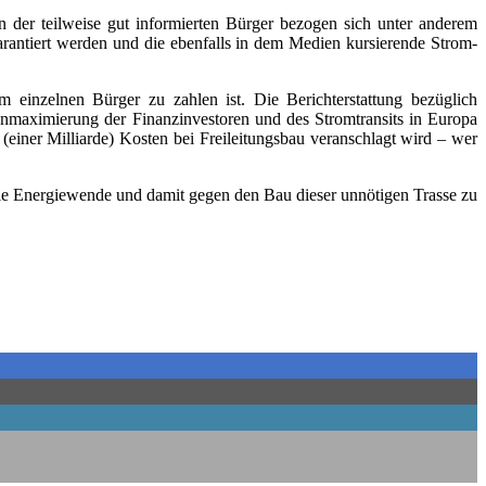
r teil­wei­se gut infor­mier­ten Bür­ger bezo­gen sich unter ande­rem
an­tiert wer­den und die eben­falls in dem Medi­en kur­sie­ren­de Strom­
 ein­zel­nen Bür­ger zu zah­len ist. Die Bericht­erstat­tung bezüg­lich
­xi­mie­rung der Finanz­in­ves­to­ren und des Strom­tran­sits in Euro­pa
er Mil­li­ar­de) Kos­ten bei Frei­lei­tungs­bau ver­an­schlagt wird – wer
 die Ener­gie­wen­de und damit gegen den Bau die­ser unnö­ti­gen Tras­se zu