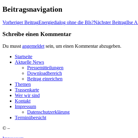
Beitragsnavigation
Vorheriger Beitrag
Ener­gie­dia­log ohne die BIs?
Nächster Beitrag
Ilse 
Schreibe einen Kommentar
Du musst
angemeldet
sein, um einen Kommentar abzugeben.
Start­sei­te
Aktu­el­le News
Pres­se­mit­tei­lun­gen
Down­load­be­reich
Bei­trag einreichen
The­men
Tras­sen­kar­te
Wer wir sind
Kon­takt
Impres­sum
Daten­schutz­er­klä­rung
Ter­min­über­sicht
©
–