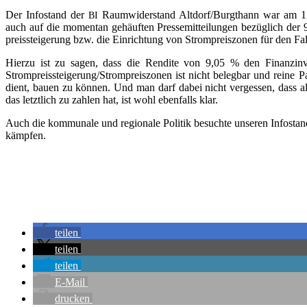
Der Info­stand der
Raum­wi­der­stand Altdorf/Burgthann war am 12.1
BI
auch auf die momen­tan gehäuf­ten Pres­se­mit­tei­lun­gen bezüg­lich de
preis­stei­ge­rung bzw. die Ein­rich­tung von Strom­preis­zo­nen für den F
Hier­zu ist zu sagen, dass die Ren­di­te von 9,05 % den Finanz­in­ves­
Strompreissteigerung/Strompreiszonen ist nicht beleg­bar und rei­ne Pan
dient, bau­en zu kön­nen. Und man darf dabei nicht ver­ges­sen, dass all
das letzt­lich zu zah­len hat, ist wohl eben­falls klar.
Auch die kom­mu­na­le und regio­na­le Poli­tik besuch­te unse­ren Info­sta
kämpfen.
tei­len
tei­len
tei­len
E‑Mail
dru­cken