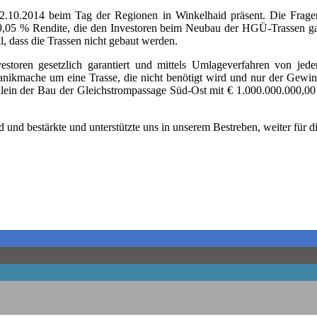
0.2014 beim Tag der Regio­nen in Win­kel­haid prä­sent. Die Fra­gen de
r 9,05 % Ren­di­te, die den Inves­to­ren beim Neu­bau der HGÜ-Tras­sen gar
all, dass die Tras­sen nicht gebaut werden.
to­ren gesetz­lich garan­tiert und mit­tels Umla­ge­ver­fah­ren von jedem
ik­ma­che um eine Tras­se, die nicht benö­tigt wird und nur der Gewinn­ma
ein der Bau der Gleich­strom­pas­sa­ge Süd-Ost mit € 1.000.000.000,00 (ein
nd und bestärk­te und unter­stütz­te uns in unse­rem Bestre­ben, wei­ter für