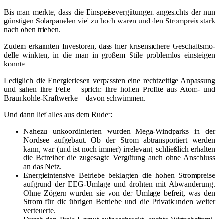
Bis man merk­te, dass die Ein­spei­se­ver­gü­tun­gen ange­sichts der nun
güns­ti­gen Solar­pa­nelen viel zu hoch waren und den Strom­preis stark
nach oben trieben.
Zudem erkann­ten Inves­to­ren, dass hier kri­sen­si­che­re Geschäfts­mo­
del­le wink­ten, in die man in gro­ßem Sti­le pro­blem­los ein­stei­gen
konnte.
Ledig­lich die Ener­gie­rie­sen ver­pass­ten eine recht­zei­ti­ge Anpas­sung
und sahen ihre Fel­le – sprich: ihre hohen Pro­fi­te aus Atom- und
Braun­koh­le-Kraft­wer­ke – davon schwimmen.
Und dann lief alles aus dem Ruder:
Nahe­zu unko­or­di­nier­ten wur­den Mega-Wind­parks in der
Nord­see auf­ge­baut. Ob der Strom abtrans­por­tiert wer­den
kann, war (und ist noch immer) irrele­vant, schließ­lich erhal­ten
die Betrei­ber die zuge­sag­te Ver­gü­tung auch ohne Anschluss
an das Netz.
Ener­gie­in­ten­si­ve Betrie­be beklag­ten die hohen Strom­prei­se
auf­grund der EEG-Umla­ge und droh­ten mit Abwan­de­rung.
Ohne Zögern wur­den sie von der Umla­ge befreit, was den
Strom für die übri­gen Betrie­be und die Pri­vat­kun­den wei­ter
verteuerte.