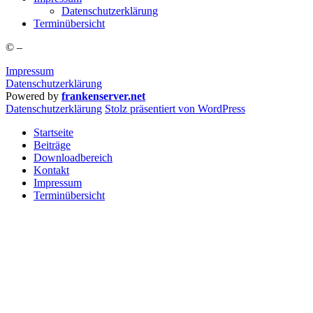
Daten­schutz­er­klä­rung
Ter­min­über­sicht
©
–
Impressum
Datenschutzerklärung
Powered by
frankenserver.net
Daten­schutz­er­klä­rung
Stolz präsentiert von WordPress
Startseite
Beiträge
Downloadbereich
Kontakt
Impressum
Terminübersicht