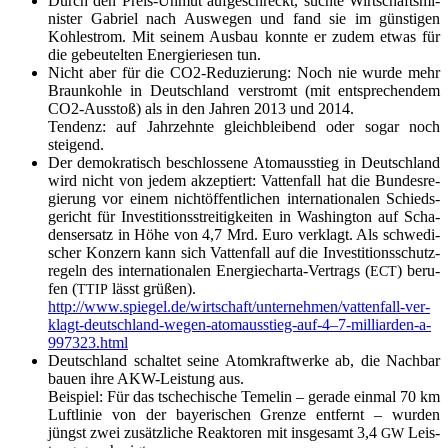
Durch den Preis-Unmut auf­ge­schreckt, such­te Wirt­schafts­mi­
nis­ter Gabri­el nach Aus­we­gen und fand sie im güns­ti­gen
Koh­lestrom. Mit sei­nem Aus­bau konn­te er zudem etwas für
die gebeu­tel­ten Ener­gie­rie­sen tun.
Nicht aber für die CO2-Redu­zie­rung: Noch nie wur­de mehr
Braun­koh­le in Deutsch­land ver­stromt (mit ent­spre­chen­dem
CO2-Aus­stoß) als in den Jah­ren 2013 und 2014.
Ten­denz: auf Jahr­zehn­te gleich­blei­bend oder sogar noch
steigend.
Der demo­kra­tisch beschlos­se­ne Atom­aus­stieg in Deutsch­land
wird nicht von jedem akzep­tiert: Vat­ten­fall hat die Bun­des­re­
gie­rung vor einem nicht­öf­fent­li­chen inter­na­tio­na­len Schieds­
ge­richt für Inves­ti­ti­ons­strei­tig­kei­ten in Washing­ton auf Scha­
dens­er­satz in Höhe von 4,7 Mrd. Euro ver­klagt. Als schwe­di­
scher Kon­zern kann sich Vat­ten­fall auf die Inves­ti­ti­ons­schutz­
re­geln des inter­na­tio­na­len Ener­gie­char­ta-Ver­trags (
) beru­
ECT
fen (
lässt grü­ßen).
TTIP
http://www.spiegel.de/
wirtschaft/unternehmen/
vat­ten­fall-ver­
klagt-
deutsch­land-wegen-
atomausstieg-auf‑4–7-
milliarden-a-
997323.html
Deutsch­land schal­tet sei­ne Atom­kraft­wer­ke ab, die Nach­bar
bau­en ihre AKW-Leis­tung aus.
Bei­spiel: Für das tsche­chi­sche Teme­lin – gera­de ein­mal 70 km
Luft­li­nie von der baye­ri­schen Gren­ze ent­fernt – wur­den
jüngst zwei zusätz­li­che Reak­to­ren mit ins­ge­samt 3,4
Leis­
GW