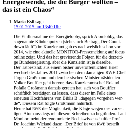
Ener­gie­wen­de, die die Bür­ger woll­ten –
das ist ein Chaos“
Maria Estl
sagt:
15.01.2015 um 13:40 Uhr
Die Ein­fluss­nah­me der Ener­gie­lob­by, sprich Atom­lob­by, das
soge­nann­te Klin­ken­put­zen (sie­he auch Bei­trag „Der Count­
down läuft“) im Kanz­ler­amt gab es nach­weis­lich schon vor
2014, wie eine aktu­el­le MONI­TOR-Pres­se­mel­dung auf focus
online zeigt. Und das hat gra­vie­ren­de Fol­gen für die der­zei­ti­
ge Bun­des­re­gie­rung, aber die Kanz­le­rin ist ja dieselbe.
Der Tat­be­stand: aus einem bis­her unver­öf­fent­lich­ten Brief­
wech­sel des Jah­res 2011 zwi­schen dem dama­li­gen RWE-Chef
Jür­gen Groß­mann und dem hes­si­schen Minis­ter­prä­si­den­ten
Vol­ker Bouf­fier geht her­vor, dass Kanz­ler­amts­chef Roland
Pofalla Groß­mann damals gera­ten hat, sich von Bouf­fier
schrift­lich bestä­ti­gen zu las­sen, dass die­ser im Fal­le eines
erneu­ten Hoch­fah­rens von Bib­lis B „dage­gen vor­ge­hen wer­
de“. Die­sem Rat folg­te Groß­mann natürlich.
Heu­te hat
die Mög­lich­keit, die Kla­ge wegen des vor­zei­
RWE
ti­gen Atom­aus­stiegs mit die­sem Schrei­ben zu begrün­den. Laut
Moni­tor meint der renom­mier­te Rechts­wis­sen­schaft­ler Prof.
Dr. Joa­chim Wie­land dazu: „Der Brief ist von
bestellt
RWE