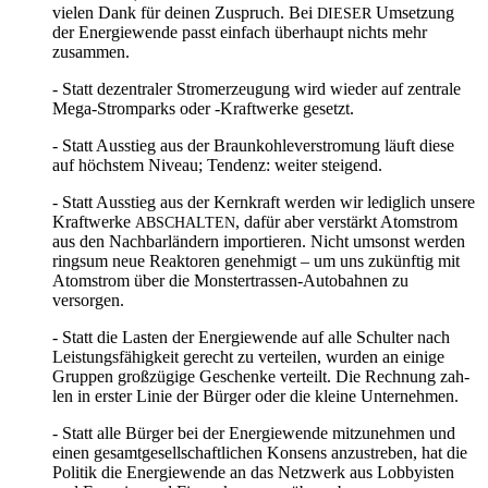
vie­len Dank für dei­nen Zuspruch. Bei
Umset­zung
DIESER
der Ener­gie­wen­de passt ein­fach über­haupt nichts mehr
zusammen.
- Statt dezen­tra­ler Strom­erzeu­gung wird wie­der auf zen­tra­le
Mega-Strom­parks oder ‑Kraft­wer­ke gesetzt.
- Statt Aus­stieg aus der Braun­koh­le­ver­stro­mung läuft die­se
auf höchs­tem Niveau; Ten­denz: wei­ter steigend.
- Statt Aus­stieg aus der Kern­kraft wer­den wir ledig­lich unse­re
Kraft­wer­ke
, dafür aber ver­stärkt Atom­strom
ABSCHALTEN
aus den Nach­bar­län­dern impor­tie­ren. Nicht umsonst wer­den
rings­um neue Reak­to­ren geneh­migt – um uns zukünf­tig mit
Atom­strom über die Mons­ter­tras­sen-Auto­bah­nen zu
versorgen.
- Statt die Las­ten der Ener­gie­wen­de auf alle Schul­ter nach
Leis­tungs­fä­hig­keit gerecht zu ver­tei­len, wur­den an eini­ge
Grup­pen groß­zü­gi­ge Geschen­ke ver­teilt. Die Rech­nung zah­
len in ers­ter Linie der Bür­ger oder die klei­ne Unternehmen.
- Statt alle Bür­ger bei der Ener­gie­wen­de mit­zu­neh­men und
einen gesamt­ge­sell­schaft­li­chen Kon­sens anzu­stre­ben, hat die
Poli­tik die Ener­gie­wen­de an das Netz­werk aus Lob­by­is­ten