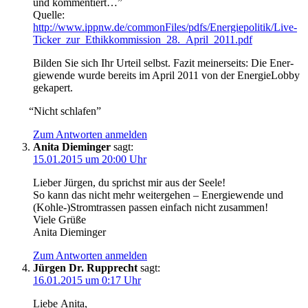
und kommentiert…”
Quel­le:
http://www.ippnw.de/commonFiles/pdfs/Energiepolitik/Live-
Ticker_zur_Ethikkommission_28._April_2011.pdf
Bil­den Sie sich Ihr Urteil selbst. Fazit mei­ner­seits: Die Ener­
gie­wen­de wur­de bereits im April 2011 von der Ener­gie­Lob­by
gekapert.
“
Nicht schla­fen”
Zum Antworten anmelden
Anita Dieminger
sagt:
15.01.2015 um 20:00 Uhr
Lie­ber Jür­gen, du sprichst mir aus der Seele!
So kann das nicht mehr wei­ter­ge­hen – Ener­gie­wen­de und
(Kohle-)Stromtrassen pas­sen ein­fach nicht zusammen!
Vie­le Grüße
Ani­ta Dieminger
Zum Antworten anmelden
Jürgen Dr. Rupprecht
sagt:
16.01.2015 um 0:17 Uhr
Lie­be Anita,