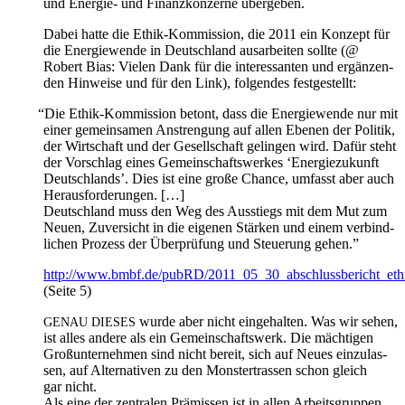
und Ener­gie- und Finanz­kon­zer­ne übergeben.
Dabei hat­te die Ethik-Kom­mis­si­on, die 2011 ein Kon­zept für
die Ener­gie­wen­de in Deutsch­land aus­ar­bei­ten soll­te (@
Robert Bias: Vie­len Dank für die inter­es­san­ten und ergän­zen­
den Hin­wei­se und für den Link), fol­gen­des festgestellt:
“
Die Ethik-Kommission betont, dass die Ener­gie­wen­de nur mit
einer gemein­sa­men Anstren­gung auf allen Ebe­nen der Poli­tik,
der Wirt­schaft und der Gesell­schaft gelin­gen wird. Dafür steht
der Vor­schlag eines Gemein­schafts­wer­kes ‘Ener­gie­zu­kunft
Deutsch­lands’. Dies ist eine gro­ße Chan­ce, umfasst aber auch
Herausforderungen. […]
Deutsch­land muss den Weg des Aus­stiegs mit dem Mut zum
Neu­en, Zuver­sicht in die eige­nen Stär­ken und einem ver­bind­
li­chen Pro­zess der Über­prü­fung und Steue­rung gehen.”
http://www.bmbf.de/pubRD/2011_05_30_abschlussbericht_ethi
(Sei­te 5)
wur­de aber nicht ein­ge­hal­ten. Was wir sehen,
GENAU
DIESES
ist alles ande­re als ein Gemein­schafts­werk. Die mäch­ti­gen
Groß­un­ter­neh­men sind nicht bereit, sich auf Neu­es ein­zu­las­
sen, auf Alter­na­ti­ven zu den Mons­ter­tras­sen schon gleich
gar nicht.
Als eine der zen­tra­len Prä­mis­sen ist in allen Arbeits­grup­pen