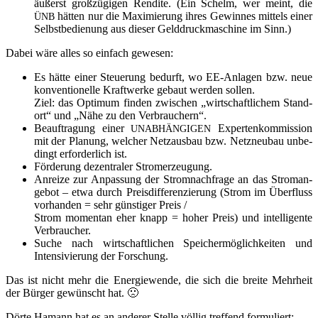
äußerst groß­zü­gi­gen Ren­di­te. (Ein Schelm, wer meint, die
hät­ten nur die Maxi­mie­rung ihres Gewin­nes mit­tels einer
ÜNB
Selbst­be­die­nung aus die­ser Geld­druck­ma­schi­ne im Sinn.)
Dabei wäre alles so ein­fach gewesen:
Es hät­te einer Steue­rung bedurft, wo EE-Anla­gen bzw. neue
kon­ven­tio­nel­le Kraft­wer­ke gebaut wer­den sol­len.
Ziel: das Opti­mum fin­den zwi­schen „wirt­schaft­li­chem Stand­
ort“ und „Nähe zu den Verbrauchern“.
Beauf­tra­gung einer
Exper­ten­kom­mis­si­on
UNABHÄNGIGEN
mit der Pla­nung, wel­cher Netz­aus­bau bzw. Netz­neu­bau unbe­
dingt erfor­der­lich ist.
För­de­rung dezen­tra­ler Stromerzeugung.
Anrei­ze zur Anpas­sung der Strom­nach­fra­ge an das Strom­an­
ge­bot – etwa durch Preis­dif­fe­ren­zie­rung (Strom im Über­fluss
vor­han­den = sehr güns­ti­ger Preis /
Strom momen­tan eher knapp = hoher Preis) und intel­li­gen­te
Verbraucher.
Suche nach wirt­schaft­li­chen Spei­cher­mög­lich­kei­ten und
Inten­si­vie­rung der Forschung.
Das ist nicht mehr die Ener­gie­wen­de, die sich die brei­te Mehr­heit
der Bür­ger gewünscht hat. 🙁
Dör­te Hamann hat es an ande­rer Stel­le völ­lig tref­fend for­mu­liert: