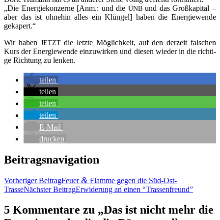
„Die Ener­gie­kon­zer­ne [Anm.: und die
und das Groß­ka­pi­tal –
ÜNB
aber das ist ohne­hin alles ein Klün­gel] haben die Ener­gie­wen­de
gekapert.“
Wir haben
die letz­te Mög­lich­keit, auf den der­zeit fal­schen
JETZT
Kurs der Ener­gie­wen­de ein­zu­wir­ken und die­sen wie­der in die rich­ti­
ge Rich­tung zu lenken.
tei­len
tei­len
tei­len
tei­len
E‑Mail
dru­cken
Beitragsnavigation
&
Vorheriger Beitrag
Feu­er
Flam­me gegen die Süd-Ost-
Trasse
Nächster Beitrag
Erwi­de­rung an einen “Tras­sen­freund”
5 Kommentare zu „Das ist nicht mehr die