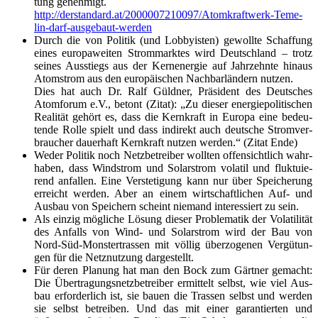
tung geneh­migt.
http://derstandard.at/
2000007210097/­Atom­kraft­werk-
Teme­
lin-darf-aus­ge­baut-wer­den
Durch die von Poli­tik (und Lob­by­is­ten) gewoll­te Schaf­fung
eines euro­pa­wei­ten Strom­mark­tes wird Deutsch­land – trotz
sei­nes Aus­stiegs aus der Kern­ener­gie auf Jahr­zehn­te hin­aus
Atom­strom aus den euro­päi­schen Nach­bar­län­dern nut­zen.
Dies hat auch Dr. Ralf Güld­ner, Prä­si­dent des Deut­sches
Atom­fo­rum e.V., betont (Zitat): „Zu die­ser ener­gie­po­li­ti­schen
Rea­li­tät gehört es, dass die Kern­kraft in Euro­pa eine bedeu­
ten­de Rol­le spielt und dass indi­rekt auch deut­sche Strom­ver­
brau­cher dau­er­haft Kern­kraft nut­zen wer­den.“ (Zitat Ende)
Weder Poli­tik noch Netz­be­trei­ber woll­ten offen­sicht­lich wahr­
ha­ben, dass Wind­strom und Solar­strom vola­til und fluk­tu­ie­
rend anfal­len. Eine Ver­ste­ti­gung kann nur über Spei­che­rung
erreicht wer­den. Aber an einem wirt­schaft­li­chen Auf- und
Aus­bau von Spei­chern scheint nie­mand inter­es­siert zu sein.
Als ein­zig mög­li­che Lösung die­ser Pro­ble­ma­tik der Vola­ti­li­tät
des Anfalls von Wind- und Solar­strom wird der Bau von
Nord-Süd-Mons­ter­tras­sen mit völ­lig über­zo­ge­nen Ver­gü­tun­
gen für die Netz­nut­zung dargestellt.
Für deren Pla­nung hat man den Bock zum Gärt­ner gemacht:
Die Über­tra­gungs­netz­be­trei­ber ermit­telt selbst, wie viel Aus­
bau erfor­der­lich ist, sie bau­en die Tras­sen selbst und wer­den
sie selbst betrei­ben. Und das mit einer garan­tier­ten und