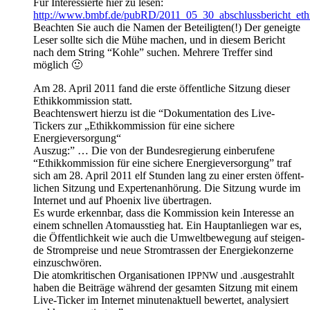
Für Inter­es­sier­te hier zu lesen:
http://www.bmbf.de/pubRD/2011_05_30_abschlussbericht_ethi
Beach­ten Sie auch die Namen der Betei­lig­ten(!) Der geneig­te
Leser soll­te sich die Mühe machen, und in die­sem Bericht
nach dem String “Koh­le” suchen. Meh­re­re Tref­fer sind
möglich 🙂
Am 28. April 2011 fand die ers­te öffent­li­che Sit­zung die­ser
Ethik­kom­mis­si­on statt.
Beach­tens­wert hier­zu ist die “Doku­men­ta­ti­on des Live-
Tickers zur „Ethik­kom­mis­si­on für eine siche­re
Energieversorgung“
Aus­zug:” … Die von der Bun­des­re­gie­rung ein­be­ru­fe­ne
“Ethik­kom­mis­si­on für eine siche­re Ener­gie­ver­sor­gung” traf
sich am 28. April 2011 elf Stun­den lang zu einer ers­ten öffent­
li­chen Sit­zung und Exper­ten­an­hö­rung. Die Sit­zung wur­de im
Inter­net und auf Phoe­nix live übertragen.
Es wur­de erkenn­bar, dass die Kom­mis­si­on kein Inter­es­se an
einem schnel­len Atom­aus­stieg hat. Ein Haupt­an­lie­gen war es,
die Öffent­lich­keit wie auch die Umwelt­be­we­gung auf stei­gen­
de Strom­prei­se und neue Strom­tras­sen der Ener­gie­kon­zer­ne
einzuschwören.
Die atom­kri­ti­schen Orga­ni­sa­tio­nen
und .aus­ge­strahlt
IPPNW
haben die Bei­trä­ge wäh­rend der gesam­ten Sit­zung mit einem
Live-Ticker im Inter­net minu­ten­ak­tu­ell bewer­tet, ana­ly­siert