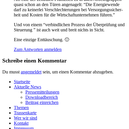
qua­si schon an den Türen ange­na­gelt: “Die Ener­gie­wen­de
darf zu kei­ner­lei Ver­schlech­te­run­gen bei Ver­sor­gungs­si­cher­
heit und Kos­ten für die Wirt­schaft­un­ter­neh­men führen.”
Und von einem “ver­bind­li­chen Pro­zess der Über­prü­fung und
Steue­rung ” ist auch weit und breit nichts in Sicht.
Eine ein­zi­ge Enttäuschung. 🙁
Zum Antworten anmelden
Schreibe einen Kommentar
Du musst
angemeldet
sein, um einen Kommentar abzugeben.
Start­sei­te
Aktu­el­le News
Pres­se­mit­tei­lun­gen
Down­load­be­reich
Bei­trag einreichen
The­men
Tras­sen­kar­te
Wer wir sind
Kon­takt
Impres­sum