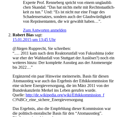
Exper­te Prof. Renn­eberg spricht von einem unglaub­li­
chen Skan­dal: “Das hat nichts mehr mit Rechts­staat­lich­
keit zu tun.” Und: “Es ist nicht nur eine Fra­ge des
Scha­dens­er­sat­zes, son­dern auch der Glaub­wür­dig­keit
von Reprä­sen­tan­ten, die wir gewählt haben…”.
Zum Antworten anmelden
Robert Bias
sagt:
15.01.2015 um 13:45 Uhr
@Jürgen Rup­p­recht, Sie schreiben:
“.… 2011 kam nach dem Reak­tor­un­fall von Fuku­shi­ma (oder
war eher der Wahl­un­fall von Stutt­gart der Aus­lö­ser?) noch ein
wei­te­res hin­zu: Der kom­plet­te Aus­stieg aus der Atom­ener­gie
bis 2022…”
Ergän­zend ein paar Hin­wei­se mei­ner­seits. Basis für die­sen
Atom­austieg war auch das Ergeb­nis der Ethik­kom­mis­si­on für
eine siche­re Ener­gie­ver­sor­gung, die im März 2011 von der
Bun­des­kanz­le­rin Mer­kel ins Leben geru­fen wurde.
Quel­le:
http://de.wikipedia.org/wiki/Ethikkommission_f
%BCr_eine_sichere_Energieversorgung
C3
Das Ergeb­nis, also die Emp­feh­lung die­ser Kom­mis­si­on war
die poli­tisch-mora­li­sche Basis für den “Atom­aus­stieg”.