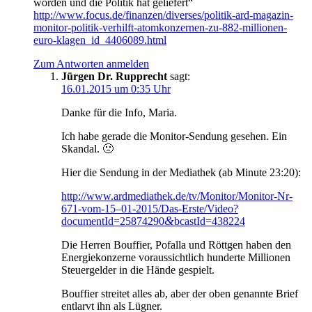
wor­den und die Poli­tik hat geliefert“
http://www.focus.de/finanzen/diverses/politik-ard-magazin-
monitor-politik-verhilft-atomkonzernen-zu-882-millionen-
euro-klagen_id_4406089.html
Zum Antworten anmelden
Jürgen Dr. Rupprecht
sagt:
16.01.2015 um 0:35 Uhr
Dan­ke für die Info, Maria.
Ich habe gera­de die Moni­tor-Sen­dung gese­hen. Ein
Skandal. 🙁
Hier die Sen­dung in der Media­thek (ab Minu­te 23:20):
http://www.ardmediathek.de/tv/Monitor/Monitor-Nr-
671-vom-15–01-2015/Das-Erste/Video?
&
documentId=25874290
bcastId=438224
Die Her­ren Bouf­fier, Pofalla und Rött­gen haben den
Ener­gie­kon­zer­ne vor­aus­sicht­lich hun­der­te Mil­lio­nen
Steu­er­gel­der in die Hän­de gespielt.
Bouf­fier strei­tet alles ab, aber der oben genann­te Brief
ent­larvt ihn als Lügner.