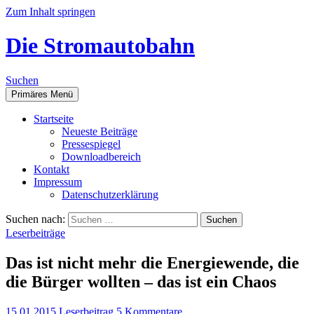
Zum Inhalt springen
Die Stromautobahn
Suchen
Primäres Menü
Start­sei­te
Neu­es­te Beiträge
Pres­se­spie­gel
Down­load­be­reich
Kon­takt
Impres­sum
Daten­schutz­er­klä­rung
Suchen nach:
Leserbeiträge
Das ist nicht mehr die Ener­gie­wen­de, die
die Bür­ger woll­ten – das ist ein Chaos
15.01.2015
Leserbeitrag
5 Kommentare