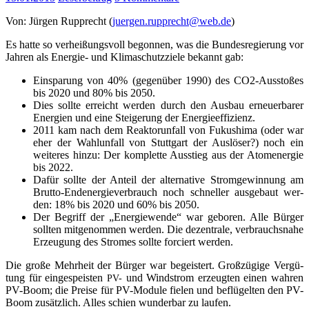
Von: Jür­gen Rup­p­recht (
juergen.rupprecht@web.de
)
Es hat­te so ver­hei­ßungs­voll begon­nen, was die Bun­des­re­gie­rung vor
Jah­ren als Ener­gie- und Kli­ma­schutz­zie­le bekannt gab:
Ein­spa­rung von 40% (gegen­über 1990) des CO2-Aus­sto­ßes
bis 2020 und 80% bis 2050.
Dies soll­te erreicht wer­den durch den Aus­bau erneu­er­ba­rer
Ener­gien und eine Stei­ge­rung der Energieeffizienz.
2011 kam nach dem Reak­tor­un­fall von Fuku­shi­ma (oder war
eher der Wahl­un­fall von Stutt­gart der Aus­lö­ser?) noch ein
wei­te­res hin­zu: Der kom­plet­te Aus­stieg aus der Atom­ener­gie
bis 2022.
Dafür soll­te der Anteil der alter­na­ti­ve Strom­ge­win­nung am
Brut­to-End­ener­gie­ver­brauch noch schnel­ler aus­ge­baut wer­
den: 18% bis 2020 und 60% bis 2050.
Der Begriff der „Ener­gie­wen­de“ war gebo­ren. Alle Bür­ger
soll­ten mit­ge­nom­men wer­den. Die dezen­tra­le, ver­brauchs­na­he
Erzeu­gung des Stro­mes soll­te for­ciert werden.
Die gro­ße Mehr­heit der Bür­ger war begeis­tert. Groß­zü­gi­ge Ver­gü­
tung für ein­ge­speis­ten
und Wind­strom erzeug­ten einen wah­ren
PV-
PV-Boom; die Prei­se für PV-Modu­le fie­len und beflü­gel­ten den PV-
Boom zusätz­lich. Alles schien wun­der­bar zu laufen.