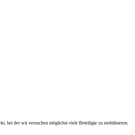
t, bei der wir ver­su­chen mög­lichst vie­le Betei­lig­te zu mobilisieren.