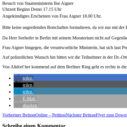
Besuch von Staats­mi­nis­te­rin Ilse Aigner
Uhr­zeit Beginn Demo 17.15 Uhr
Ange­kün­dig­tes Erschei­nen von Frau Aigner 18.00 Uhr.
Bit­te kei­ne angrei­fen­den Bot­schaf­ten for­mu­lie­ren, da wir nur mit 
Da Herr See­ho­fer in Ber­lin mit sei­nem Mora­to­ri­um nicht auf Gegen­lie
Frau Aigner hin­ge­gen, die ver­ant­wort­li­che Minis­te­rin, hat sich laut P
Auf poli­zei­li­chen Wunsch hin bit­ten wir die Teil­neh­mer in der Dr.-O
Von Alt­dorf her kom­mend auf dem Ber­li­ner Ring geht es rechts in die 
tei­len
tei­len
tei­len
E‑Mail
dru­cken
Beitragsnavigation
Vorheriger Beitrag
Online – Petition
Nächster Beitrag
Fly­er zum Down
Schreibe einen Kommentar