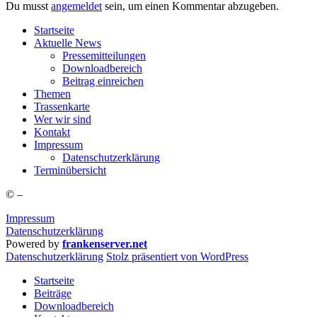
Du musst
angemeldet
sein, um einen Kommentar abzugeben.
Start­sei­te
Aktu­el­le News
Pres­se­mit­tei­lun­gen
Down­load­be­reich
Bei­trag einreichen
The­men
Tras­sen­kar­te
Wer wir sind
Kon­takt
Impres­sum
Daten­schutz­er­klä­rung
Ter­min­über­sicht
©
–
Impressum
Datenschutzerklärung
Powered by
frankenserver.net
Daten­schutz­er­klä­rung
Stolz präsentiert von WordPress
Startseite
Beiträge
Downloadbereich