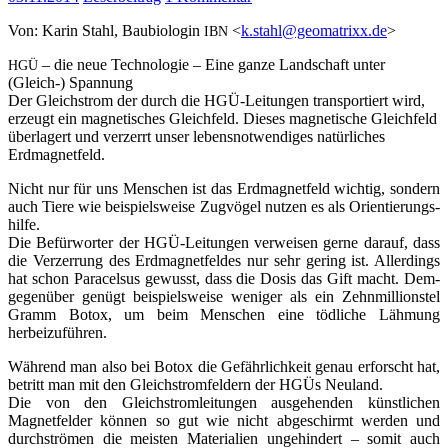
Von: Karin Stahl, Bau­bio­lo­gin
<
k.stahl@geomatrixx.de
>
IBN
– die neue Tech­no­lo­gie – Eine gan­ze Land­schaft unter
HGÜ
(Gleich-) Span­nung
Der Gleich­strom der durch die HGÜ-Lei­tun­gen trans­por­tiert wird,
erzeugt ein magne­ti­sches Gleich­feld. Die­ses magne­ti­sche Gleich­feld
über­la­gert und ver­zerrt unser lebens­not­wen­di­ges natür­li­ches
Erdmagnetfeld.
Nicht nur für uns Men­schen ist das Erd­ma­gnet­feld wich­tig, son­dern
auch Tie­re wie bei­spiels­wei­se Zug­vö­gel nut­zen es als Ori­en­tie­rungs­
hil­fe.
Die Befür­wor­ter der HGÜ-Lei­tun­gen ver­wei­sen ger­ne dar­auf, dass
die Ver­zer­rung des Erd­ma­gnet­fel­des nur sehr gering ist. Aller­dings
hat schon Para­cel­sus gewusst, dass die Dosis das Gift macht. Dem­
ge­gen­über genügt bei­spiels­wei­se weni­ger als ein Zehn­mil­li­ons­tel
Gramm Botox, um beim Men­schen eine töd­li­che Läh­mung
herbeizuführen.
Wäh­rend man also bei Botox die Gefähr­lich­keit genau erforscht hat,
betritt man mit den Gleich­strom­fel­dern der HGÜs Neu­land.
Die von den Gleich­strom­lei­tun­gen aus­ge­hen­den künst­li­chen
Magnet­fel­der kön­nen so gut wie nicht abge­schirmt wer­den und
durch­strö­men die meis­ten Mate­ria­li­en unge­hin­dert – somit auch