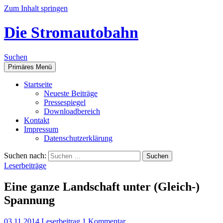
Zum Inhalt springen
Die Stromautobahn
Suchen
Primäres Menü
Start­sei­te
Neu­es­te Beiträge
Pres­se­spie­gel
Down­load­be­reich
Kon­takt
Impres­sum
Daten­schutz­er­klä­rung
Suchen nach:
Leserbeiträge
Eine gan­ze Land­schaft unter (Gleich-)
Spannung
03.11.2014
Leserbeitrag
1 Kommentar