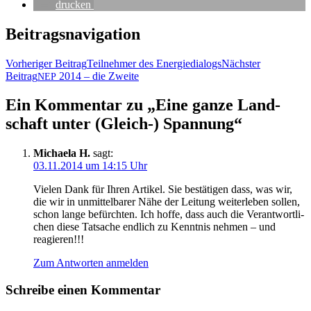
dru­cken
Beitragsnavigation
Vorheriger Beitrag
Teil­neh­mer des Energiedialogs
Nächster
Beitrag
2014 – die Zweite
NEP
Ein Kommentar zu „Eine gan­ze Land­
schaft unter (Gleich-) Spannung“
Michaela H.
sagt:
03.11.2014 um 14:15 Uhr
Vie­len Dank für Ihren Arti­kel. Sie bestä­ti­gen dass, was wir,
die wir in unmit­tel­ba­rer Nähe der Lei­tung wei­ter­le­ben sol­len,
schon lan­ge befürch­ten. Ich hof­fe, dass auch die Ver­ant­wort­li­
chen die­se Tat­sa­che end­lich zu Kennt­nis neh­men – und
reagieren!!!
Zum Antworten anmelden
Schreibe einen Kommentar