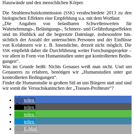
Haus­wän­de und den mensch­li­chen Körper.
Die Strah­len­schutz­kom­mis­si­on (
) ver­ab­schie­de­te 2013 zu den
SSK
bio­lo­gi­schen Effek­ten eine Emp­feh­lung u.a. mit dem Wort­laut:
„Die Anga­ben von belast­ba­ren Schwel­len­wer­ten für
Wahrnehmungs‑, Belästigungs‑, Schmerz- und Gefähr­dungs­ef­fek­ten
sind im Hin­blick auf die begrenz­te Daten­la­ge, ins­be­son­de­re hin­
sicht­lich der Anzahl der unter­such­ten Per­so­nen und der Ein­flüs­se
von Kofak­to­ren wie z. B. Ionen­dich­te, der­zeit nicht mög­lich. Die
emp­fiehlt daher die Durch­füh­rung wei­ter For­schungs­pro­jek­te –
SSK
vor allem in Form von Human­stu­di­en unter gut kon­trol­lier­ten Bedin­
gun­gen“.
Was im Grun­de heißt: Nichts Genau­es weiß man nicht. Und um
Genaue­res zu erfah­ren, benö­ti­gen wir „Human­stu­di­en unter gut
kon­trol­lier­ten Bedin­gun­gen“.
Fin­det die Human­stu­die in gro­ßem Stil an uns Bür­gern statt und sind
wir somit die Ver­suchs­ka­nin­chen der „Tras­sen-Pro­fi­teu­re“?
tei­len
tei­len
tei­len
tei­len
E‑Mail