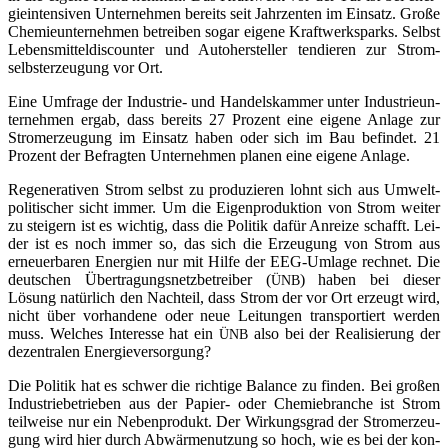
gie­in­ten­si­ven Unter­neh­men bereits seit Jahr­zenten im Ein­satz. Gro­ße
Che­mie­un­ter­neh­men betrei­ben sogar eige­ne Kraft­werks­parks. Selbst
Lebens­mit­tel­dis­coun­ter und Auto­her­stel­ler ten­die­ren zur Strom­
selbst­er­zeu­gung vor Ort.
Eine Umfra­ge der Indus­trie- und Han­dels­kam­mer unter Indus­trie­un­
ter­neh­men ergab, dass bereits 27 Pro­zent eine eige­ne Anla­ge zur
Strom­erzeu­gung im Ein­satz haben oder sich im Bau befin­det. 21
Pro­zent der Befrag­ten Unter­neh­men pla­nen eine eige­ne Anlage.
Rege­ne­ra­ti­ven Strom selbst zu pro­du­zie­ren lohnt sich aus Umwelt­
po­li­ti­scher sicht immer. Um die Eigen­pro­duk­ti­on von Strom wei­ter
zu stei­gern ist es wich­tig, dass die Poli­tik dafür Anrei­ze schafft. Lei­
der ist es noch immer so, das sich die Erzeu­gung von Strom aus
erneu­er­ba­ren Ener­gien nur mit Hil­fe der EEG-Umla­ge rech­net. Die
deut­schen Über­tra­gungs­netz­be­trei­ber (
) haben bei die­ser
ÜNB
Lösung natür­lich den Nach­teil, dass Strom der vor Ort erzeugt wird,
nicht über vor­han­de­ne oder neue Lei­tun­gen trans­por­tiert wer­den
muss. Wel­ches Inter­es­se hat ein
also bei der Rea­li­sie­rung der
ÜNB
dezen­tra­len Energieversorgung?
Die Poli­tik hat es schwer die rich­ti­ge Balan­ce zu fin­den. Bei gro­ßen
Indus­trie­be­trie­ben aus der Papier- oder Che­mie­bran­che ist Strom
teil­wei­se nur ein Neben­pro­dukt. Der Wir­kungs­grad der Strom­erzeu­
gung wird hier durch Abwär­me­nut­zung so hoch, wie es bei der kon­