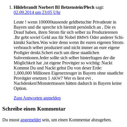
Hildebrandt Norbert BI Betzenstein/Plech
sagt:
02.09.2014 um 23:05 Uhr
Leu­te ! wenn 100000tausende geld­be­tuch­te Pri­vat­leu­te in
Bay­ern und die spre­che ich hier­mit per­sön­lich an , Die es
Drauf haben, ihren Strom für sich sel­ber zu Pro­du­zie­re­nen
.Ihr gebt soviel Geld aus für Nobel
Oder ande­rer Schi­
BMWS
ki­mi­ki Sachen.Was wäre denn wenn ihr euren eige­nen Strom­
ver­brauch sel­ber pro­du­ziert und nicht immer an eure eige­ne
Proft­gier denkt.Schert euch um die­se staat­li­chen
Subventionen.Jeder soll­te sich sel­ber hin­ter­fra­gen der die
Mög­lich­keit hat ‚ist eige­ne Pro­vitgier so wich­tig: Nackt
Kommst Du und Nackt gehst Du von deser Erde:
1,000,000 Mil­lio­nen Eigen­erzeu­ger in Bay­ern ohne staat­li­che
Pro­vitgier erset­zen 1
? Wer es liest evt .
AKW
Nachdenken!Monstertrassen hät­ten dadurch in Bay­ern kei­ne
Option.
Zum Antworten anmelden
Schreibe einen Kommentar
Du musst
angemeldet
sein, um einen Kommentar abzugeben.