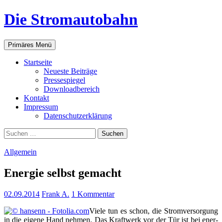
Zum
Die Stromautobahn
Inhalt
springen
Suchen
Primäres Menü
Start­sei­te
Neu­es­te Beiträge
Pres­se­spie­gel
Down­load­be­reich
Kon­takt
Impres­sum
Daten­schutz­er­klä­rung
Suchen
nach:
Allgemein
Ener­gie selbst gemacht
02.09.2014
Frank A.
1 Kommentar
Vie­le tun es schon, die Strom­ver­sor­gung
in die eige­ne Hand neh­men. Das Kraft­werk vor der Tür ist bei ener­