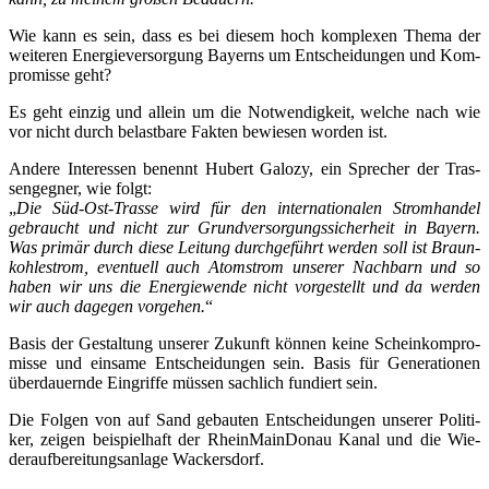
Wie kann es sein, dass es bei die­sem hoch kom­ple­xen The­ma der
wei­te­ren Ener­gie­ver­sor­gung Bay­erns um Ent­schei­dun­gen und Kom­
pro­mis­se geht?
Es geht ein­zig und allein um die Not­wen­dig­keit, wel­che nach wie
vor nicht durch belast­ba­re Fak­ten bewie­sen wor­den ist.
Ande­re Inter­es­sen benennt Hubert Galo­zy, ein Spre­cher der Tras­
sen­geg­ner, wie folgt:
„
Die Süd­-Ost-Tras­se wird für den inter­na­tio­na­len Strom­han­del
gebraucht und nicht zur Grund­ver­sor­gungs­si­cher­heit in Bay­ern.
Was pri­mär durch die­se Lei­tung durch­ge­führt wer­den soll ist Braun­
koh­lestrom, even­tu­ell auch Atom­strom unse­rer Nach­barn und so
haben wir uns die Ener­gie­wen­de nicht vor­ge­stellt und da wer­den
wir auch dage­gen vor­ge­hen.
“
Basis der Gestal­tung unse­rer Zukunft kön­nen kei­ne Schein­kom­pro­
mis­se und ein­sa­me Ent­schei­dun­gen sein. Basis für Gene­ra­tio­nen
über­dau­ern­de Ein­grif­fe müs­sen sach­lich fun­diert sein.
Die Fol­gen von auf Sand gebau­ten Ent­schei­dun­gen unse­rer Poli­ti­
ker, zei­gen bei­spiel­haft der Rhein­Main­Donau Kanal und die Wie­
der­auf­be­rei­tungs­an­la­ge Wackersdorf.