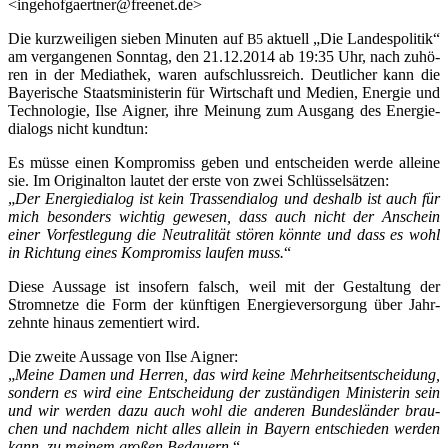
<ingehofgaertner@freenet.de>
Die kurz­wei­li­gen sie­ben Minu­ten auf
aktu­ell „Die Lan­des­po­li­tik“
B5
am ver­gan­ge­nen Sonn­tag, den 21.12.2014 ab 19:35 Uhr, nach zuhö­
ren in der Media­thek, waren auf­schluss­reich. Deut­li­cher kann die
Baye­ri­sche Staats­mi­nis­te­rin für Wirt­schaft und Medi­en, Ener­gie und
Tech­no­lo­gie, Ilse Aigner, ihre Mei­nung zum Aus­gang des Ener­gie­
dia­logs nicht kundtun:
Es müs­se einen Kom­pro­miss geben und ent­schei­den wer­de allei­ne
sie. Im Ori­gi­nal­ton lau­tet der ers­te von zwei Schlüs­sel­sät­zen:
„
Der Ener­gie­dia­log ist kein Tras­sen­dia­log und des­halb ist auch für
mich beson­ders wich­tig gewe­sen, dass auch nicht der Anschein
einer Vor­fest­le­gung die Neu­tra­li­tät stö­ren könn­te und dass es wohl
in Rich­tung eines Kom­pro­miss lau­fen muss.
“
Die­se Aus­sa­ge ist inso­fern falsch, weil mit der Gestal­tung der
Strom­net­ze die Form der künf­ti­gen Ener­gie­ver­sor­gung über Jahr­
zehn­te hin­aus zemen­tiert wird.
Die zwei­te Aus­sa­ge von Ilse Aigner:
„
Mei­ne Damen und Her­ren, das wird kei­ne Mehr­heits­ent­schei­dung,
son­dern es wird eine Ent­schei­dung der zustän­di­gen Minis­te­rin sein
und wir wer­den dazu auch wohl die ande­ren Bun­des­län­der brau­
chen und nach­dem nicht alles allein in Bay­ern ent­schie­den wer­den
kann, zu mei­nem gro­ßen Bedau­ern.
“