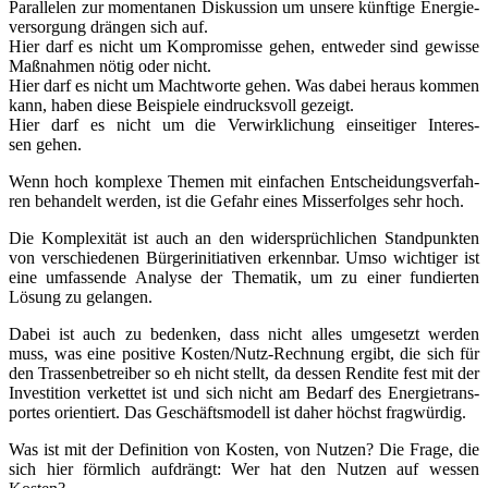
Par­al­le­len zur momen­ta­nen Dis­kus­si­on um unse­re künf­ti­ge Ener­gie­
ver­sor­gung drän­gen sich auf.
Hier darf es nicht um Kom­pro­mis­se gehen, ent­we­der sind gewis­se
Maß­nah­men nötig oder nicht.
Hier darf es nicht um Macht­wor­te gehen. Was dabei her­aus kom­men
kann, haben die­se Bei­spie­le ein­drucks­voll gezeigt.
Hier darf es nicht um die Ver­wirk­li­chung ein­sei­ti­ger Inter­es­
sen gehen.
Wenn hoch kom­ple­xe The­men mit ein­fa­chen Ent­schei­dungs­ver­fah­
ren behan­delt wer­den, ist die Gefahr eines Miss­erfol­ges sehr hoch.
Die Kom­ple­xi­tät ist auch an den wider­sprüch­li­chen Stand­punk­ten
von ver­schie­de­nen Bür­ger­initia­ti­ven erkenn­bar. Umso wich­ti­ger ist
eine umfas­sen­de Ana­ly­se der The­ma­tik, um zu einer fun­dier­ten
Lösung zu gelangen.
Dabei ist auch zu beden­ken, dass nicht alles umge­setzt wer­den
muss, was eine posi­ti­ve Kos­ten/­Nutz-Rech­nung ergibt, die sich für
den Tras­sen­be­trei­ber so eh nicht stellt, da des­sen Ren­di­te fest mit der
Inves­ti­ti­on ver­ket­tet ist und sich nicht am Bedarf des Ener­gie­trans­
por­tes ori­en­tiert. Das Geschäfts­mo­dell ist daher höchst fragwürdig.
Was ist mit der Defi­ni­ti­on von Kos­ten, von Nut­zen? Die Fra­ge, die
sich hier förm­lich auf­drängt: Wer hat den Nut­zen auf wes­sen