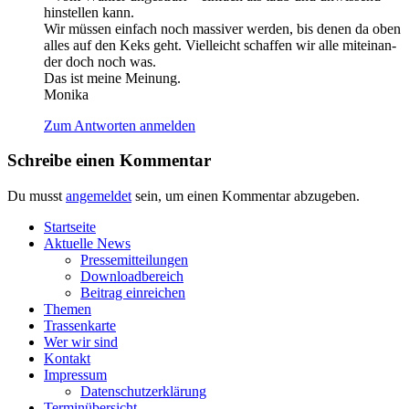
hin­stel­len kann.
Wir müs­sen ein­fach noch mas­si­ver wer­den, bis denen da oben
alles auf den Keks geht. Viel­leicht schaf­fen wir alle mit­ein­an­
der doch noch was.
Das ist mei­ne Meinung.
Monika
Zum Antworten anmelden
Schreibe einen Kommentar
Du musst
angemeldet
sein, um einen Kommentar abzugeben.
Start­sei­te
Aktu­el­le News
Pres­se­mit­tei­lun­gen
Down­load­be­reich
Bei­trag einreichen
The­men
Tras­sen­kar­te
Wer wir sind
Kon­takt
Impres­sum
Daten­schutz­er­klä­rung
Ter­min­über­sicht