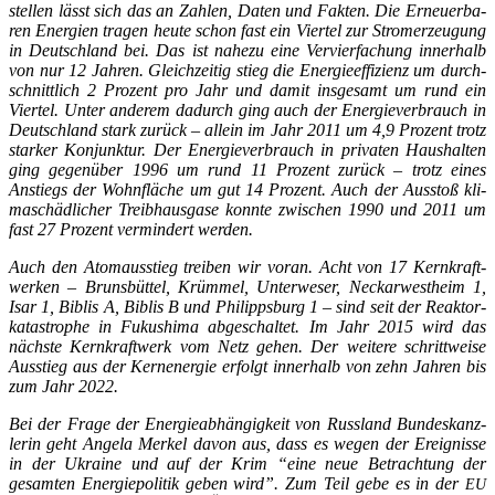
stel­len lässt sich das an Zah­len, Daten und Fak­ten. Die Erneu­er­ba­
ren Ener­gien tra­gen heu­te schon fast ein Vier­tel zur Strom­erzeu­gung
in Deutsch­land bei. Das ist nahe­zu eine Ver­vier­fa­chung inner­halb
von nur 12 Jah­ren. Gleich­zei­tig stieg die Ener­gie­ef­fi­zi­enz um durch­
schnitt­lich 2 Pro­zent pro Jahr und damit ins­ge­samt um rund ein
Vier­tel. Unter ande­rem dadurch ging auch der Ener­gie­ver­brauch in
Deutsch­land stark zurück – allein im Jahr 2011 um 4,9 Pro­zent trotz
star­ker Kon­junk­tur. Der Ener­gie­ver­brauch in pri­va­ten Haus­hal­ten
ging gegen­über 1996 um rund 11 Pro­zent zurück – trotz eines
Anstiegs der Wohn­flä­che um gut 14 Pro­zent. Auch der Aus­stoß kli­
ma­schäd­li­cher Treib­haus­ga­se konn­te zwi­schen 1990 und 2011 um
fast 27 Pro­zent ver­min­dert werden.
Auch den Atom­aus­stieg trei­ben wir vor­an. Acht von 17 Kern­kraft­
wer­ken – Bruns­büt­tel, Krüm­mel, Unter­we­ser, Neckar­west­heim 1,
Isar 1, Bib­lis A, Bib­lis B und Phil­ipps­burg 1 – sind seit der Reak­tor­
ka­ta­stro­phe in Fuku­shi­ma abge­schal­tet. Im Jahr 2015 wird das
nächs­te Kern­kraft­werk vom Netz gehen. Der wei­te­re schritt­wei­se
Aus­stieg aus der Kern­ener­gie erfolgt inner­halb von zehn Jah­ren bis
zum Jahr 2022.
Bei der Fra­ge der Ener­gie­ab­hän­gig­keit von Russ­land Bun­des­kanz­
le­rin geht Ange­la Mer­kel davon aus, dass es wegen der Ereig­nis­se
in der Ukrai­ne und auf der Krim “eine neue Betrach­tung der
gesam­ten Ener­gie­po­li­tik geben wird”. Zum Teil gebe es in der
EU