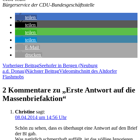
Bür­ger­ser­vice der CDU-Bundesgeschäftsstelle
tei­len
tei­len
tei­len
tei­len
E‑Mail
dru­cken
Beitragsnavigation
Vorheriger Beitrag
See­ho­fer in Ber­gen (Neu­burg
a.d. Donau)
Nächster Beitrag
Video­mit­schnitt des Alt­dor­fer
Flashmobs
2 Kommentare zu „Ers­te Ant­wort auf die
Massenbriefaktion“
Christine
sagt:
08.04.2014 um 14:56 Uhr
Schön zu sehen, dass es über­haupt eine Ant­wort auf den Brief
der
gab.
BI
Was natür­lich schmerz­haft auf­fällt, ist das völ­li­ge Igno­rie­ren