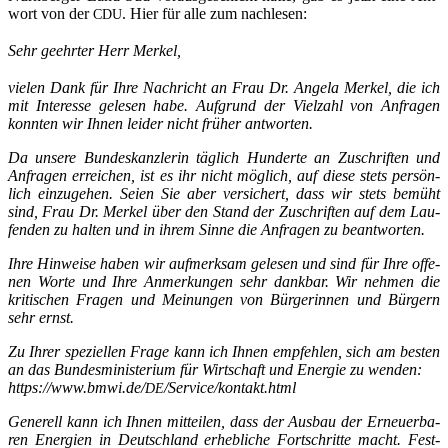
wort von der
. Hier für alle zum nachlesen:
CDU
Sehr geehr­ter Herr Merkel,
vie­len Dank für Ihre Nach­richt an Frau Dr. Ange­la Mer­kel, die ich
mit Inter­es­se gele­sen habe. Auf­grund der Viel­zahl von Anfra­gen
konn­ten wir Ihnen lei­der nicht frü­her antworten.
Da unse­re Bun­des­kanz­le­rin täg­lich Hun­der­te an Zuschrif­ten und
Anfra­gen errei­chen, ist es ihr nicht mög­lich, auf die­se stets per­sön­
lich ein­zu­ge­hen. Sei­en Sie aber ver­si­chert, dass wir stets bemüht
sind, Frau Dr. Mer­kel über den Stand der Zuschrif­ten auf dem Lau­
fen­den zu hal­ten und in ihrem Sin­ne die Anfra­gen zu beantworten.
Ihre Hin­wei­se haben wir auf­merk­sam gele­sen und sind für Ihre offe­
nen Wor­te und Ihre Anmer­kun­gen sehr dank­bar. Wir neh­men die
kri­ti­schen Fra­gen und Mei­nun­gen von Bür­ge­rin­nen und Bür­gern
sehr ernst.
Zu Ihrer spe­zi­el­len Fra­ge kann ich Ihnen emp­feh­len, sich am bes­ten
an das Bun­des­mi­nis­te­ri­um für Wirt­schaft und Ener­gie zu wen­den:
https://www.bmwi.de/
/Service/kontakt.html
DE
Gene­rell kann ich Ihnen mit­tei­len, dass der Aus­bau der Erneu­er­ba­
ren Ener­gien in Deutsch­land erheb­li­che Fort­schrit­te macht. Fest­