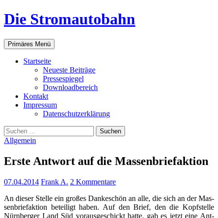
Zum
Die Stromautobahn
Inhalt
springen
Suchen
Primäres Menü
Start­sei­te
Neu­es­te Beiträge
Pres­se­spie­gel
Down­load­be­reich
Kon­takt
Impres­sum
Daten­schutz­er­klä­rung
Suchen
nach:
Allgemein
Ers­te Ant­wort auf die Massenbriefaktion
07.04.2014
Frank A.
2 Kommentare
An die­ser Stel­le ein gro­ßes Dan­ke­schön an alle, die sich an der Mas­
sen­brief­ak­ti­on betei­ligt haben. Auf den Brief, den die Kopf­stel­le
Nürn­ber­ger Land Süd vor­aus­ge­schickt hat­te, gab es jetzt eine Ant­