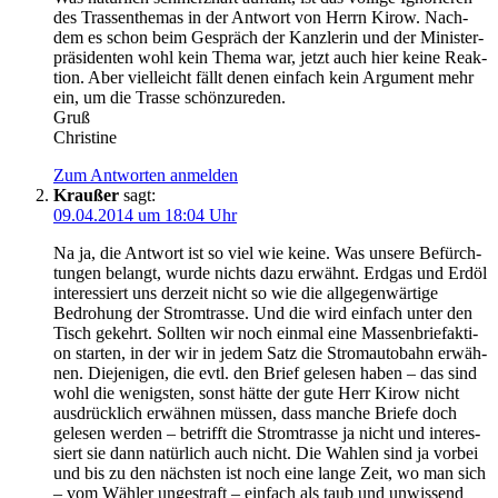
des Tras­sen­the­mas in der Ant­wort von Herrn Kirow. Nach­
dem es schon beim Gespräch der Kanz­le­rin und der Minis­ter­
prä­si­den­ten wohl kein The­ma war, jetzt auch hier kei­ne Reak­
ti­on. Aber viel­leicht fällt denen ein­fach kein Argu­ment mehr
ein, um die Tras­se schönzureden.
Gruß
Christine
Zum Antworten anmelden
Kraußer
sagt:
09.04.2014 um 18:04 Uhr
Na ja, die Ant­wort ist so viel wie kei­ne. Was unse­re Befürch­
tun­gen belangt, wur­de nichts dazu erwähnt. Erd­gas und Erd­öl
inter­es­siert uns der­zeit nicht so wie die all­ge­gen­wär­ti­ge
Bedro­hung der Strom­tras­se. Und die wird ein­fach unter den
Tisch gekehrt. Soll­ten wir noch ein­mal eine Mas­sen­brief­ak­ti­
on star­ten, in der wir in jedem Satz die Strom­au­to­bahn erwäh­
nen. Die­je­ni­gen, die evtl. den Brief gele­sen haben – das sind
wohl die wenigs­ten, sonst hät­te der gute Herr Kirow nicht
aus­drück­lich erwäh­nen müs­sen, dass man­che Brie­fe doch
gele­sen wer­den – betrifft die Strom­tras­se ja nicht und inter­es­
siert sie dann natür­lich auch nicht. Die Wah­len sind ja vor­bei
und bis zu den nächs­ten ist noch eine lan­ge Zeit, wo man sich
– vom Wäh­ler unge­straft – ein­fach als taub und unwis­send