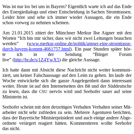
Was ist nur los bei uns in Bay­ern? Eigent­lich war­te ich auf das Ende
des Ener­gie­dia­logs und einer Ent­schei­dung in Sachen Strom­tras­sen.
Lei­der höre und sehe ich immer wie­der Aus­sa­gen, die ein Ende
schon vor­weg zu neh­men scheinen.
Am 21.01.2015 zitiert der Münch­ner Mer­kur Ilse Aigner mit den
Wor­ten “Ich bin mir sicher, dass wir nicht zwei Lei­tun­gen brau­chen
wer­den” (
www.merkur-online.de/politik/aigner-eine-stromtrasse-
durch-bayern-kommt-4661757.html
). Ein paar Stun­den spä­ter hör­
te ich in der Sen­dung “Bür­ger Forum
live” (
http://br.de/s/1Z4YwX5
) die glei­che Aussage.
Ich hat­te dann mit Absicht die­se Nach­richt nicht wei­ter kom­mu­ni­
ziert, um kei­ner Falsch­aus­sa­ge auf den Leim zu gehen. Im lau­fe der
Woche ent­wi­ckel­te sich die gan­ze Ange­le­gen­heit dann inter­es­sant
wei­ter. Heu­te ist auf den Inter­net­sei­ten des
und der Süd­deut­sche
BR
zu lesen, dass die
ner­vös wird und See­ho­fer sau­er auf sei­ne
CSU
Minis­te­rin ist.
See­ho­fer scheint mit dem der­zei­ti­gen Ver­hal­ten Ver­hal­ten sei­ner Mit­
ar­bei­ter nicht sehr zufrie­den zu sein. Meh­re­re Agen­tu­ren berich­ten,
dass der Baye­ri­sche Minis­ter­prä­si­dent und auch eini­ge ande­re Abge­
ord­ne­te ver­är­gert reagiert hät­ten. Kom­men­tie­ren woll­te See­ho­fer
das nicht.