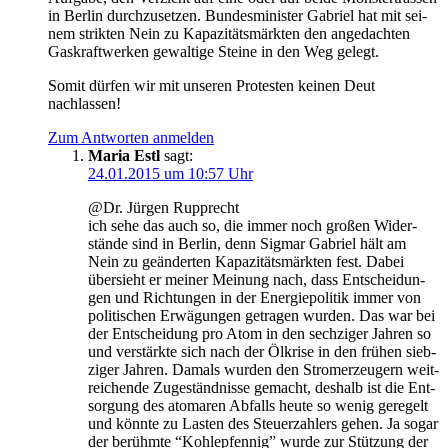
in Ber­lin durch­zu­set­zen. Bun­des­mi­nis­ter Gabri­el hat mit sei­
nem strik­ten Nein zu Kapa­zi­täts­märk­ten den ange­dach­ten
Gas­kraft­wer­ken gewal­ti­ge Stei­ne in den Weg gelegt.
Somit dür­fen wir mit unse­ren Pro­tes­ten kei­nen Deut
nachlassen!
Zum Antworten anmelden
Maria Estl
sagt:
24.01.2015 um 10:57 Uhr
@Dr. Jür­gen Rupprecht
ich sehe das auch so, die immer noch gro­ßen Wider­
stän­de sind in Ber­lin, denn Sig­mar Gabri­el hält am
Nein zu geän­der­ten Kapa­zi­täts­märk­ten fest. Dabei
über­sieht er mei­ner Mei­nung nach, dass Ent­schei­dun­
gen und Rich­tun­gen in der Ener­gie­po­li­tik immer von
poli­ti­schen Erwä­gun­gen getra­gen wur­den. Das war bei
der Ent­schei­dung pro Atom in den sech­zi­ger Jah­ren so
und ver­stärk­te sich nach der Ölkri­se in den frü­hen sieb­
zi­ger Jah­ren. Damals wur­den den Strom­erzeu­gern weit­
rei­chen­de Zuge­ständ­nis­se gemacht, des­halb ist die Ent­
sor­gung des ato­ma­ren Abfalls heu­te so wenig gere­gelt
und könn­te zu Las­ten des Steu­er­zah­lers gehen. Ja sogar
der berühm­te “Koh­le­pfen­nig” wur­de zur Stüt­zung der