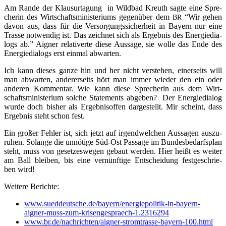
Am Ran­de der Klau­sur­ta­gung in Wild­bad Kreuth sag­te eine Spre­
che­rin des Wirt­schafts­mi­nis­te­ri­ums gegen­über dem
“Wir gehen
BR
davon aus, dass für die Ver­sor­gungs­si­cher­heit in Bay­ern nur eine
Tras­se not­wen­dig ist. Das zeich­net sich als Ergeb­nis des Ener­gie­dia­
logs ab.” Aigner rela­ti­ver­te die­se Aus­sa­ge, sie wol­le das Ende des
Ener­gie­dia­logs erst ein­mal abwarten.
Ich kann die­ses gan­ze hin und her nicht ver­ste­hen, einer­seits will
man abwar­ten, ande­rer­seits hört man immer wie­der den ein oder
ande­ren Kom­men­tar. Wie kann die­se Spre­che­rin aus dem Wirt­
schafts­mi­nis­te­ri­um sol­che State­ments abge­ben? Der Ener­gie­dia­log
wur­de doch bis­her als Ergeb­nis­of­fen dar­ge­stellt. Mir scheint, dass
Ergeb­nis steht schon fest.
Ein gro­ßer Feh­ler ist, sich jetzt auf irgend­wel­chen Aus­sa­gen aus­zu­
ru­hen. Solan­ge die unnö­ti­ge Süd-Ost Pas­sa­ge im Bun­des­be­darfs­plan
steht, muss von geset­zes­we­gen gebaut wer­den. Hier heißt es wei­ter
am Ball blei­ben, bis eine ver­nünf­ti­ge Ent­schei­dung fest­ge­schrie­
ben wird!
Wei­te­re Berichte:
www.sueddeutsche.de/bayern/energiepolitik-in-bayern-
aigner-muss-zum-krisengespraech‑1.2316294
www.br.de/nachrichten/aigner-stromtrasse-bayern-100.html