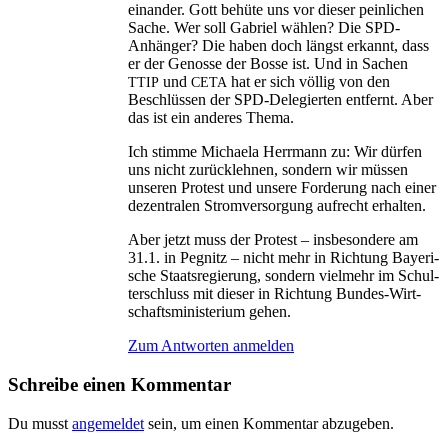
ein­an­der. Gott behü­te uns vor die­ser pein­li­chen
Sache. Wer soll Gabri­el wäh­len? Die SPD-
Anhän­ger? Die haben doch längst erkannt, dass
er der Genos­se der Bos­se ist. Und in Sachen
und
hat er sich völ­lig von den
TTIP
CETA
Beschlüs­sen der SPD-Dele­gier­ten ent­fernt. Aber
das ist ein ande­res Thema.
Ich stim­me Michae­la Herr­mann zu: Wir dür­fen
uns nicht zurück­leh­nen, son­dern wir müs­sen
unse­ren Pro­test und unse­re For­de­rung nach einer
dezen­tra­len Strom­ver­sor­gung auf­recht erhalten.
Aber jetzt muss der Pro­test – ins­be­son­de­re am
31.1. in Peg­nitz – nicht mehr in Rich­tung Baye­ri­
sche Staats­re­gie­rung, son­dern viel­mehr im Schul­
ter­schluss mit die­ser in Rich­tung Bun­des-Wirt­
schafts­mi­nis­te­ri­um gehen.
Zum Antworten anmelden
Schreibe einen Kommentar
Du musst
angemeldet
sein, um einen Kommentar abzugeben.