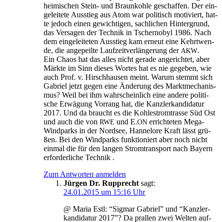
hei­mi­schen Stein- und Braun­koh­le geschaf­fen. Der ein­
ge­lei­te­te Aus­stieg aus Atom war poli­tisch moti­viert, hat­
te jedoch einen gewich­ti­gen, sach­li­chen Hin­ter­grund,
das Ver­sa­gen der Tech­nik in Tscher­no­byl 1986. Nach
dem ein­ge­lei­te­ten Aus­stieg kam erneut eine Kehrt­wen­
de, die ange­peil­te Lauf­zeit­ver­län­ge­rung der
.
AKW
Ein Cha­os hat das alles nicht gera­de ange­rich­tet, aber
Märk­te im Sinn die­ses Wor­tes hat es nie gege­ben, wie
auch Prof. v. Hirsch­hau­sen meint. War­um stemmt sich
Gabri­el jetzt gegen eine Ände­rung des Markt­me­cha­nis­
mus? Weil bei ihm wahr­schein­lich eine ande­re poli­ti­
sche Erwä­gung Vor­rang hat, die Kanz­ler­kan­di­da­tur
2017. Und da braucht es die Koh­lestrom­tras­se Süd Ost
und auch die von
und E.
errich­te­ten Mega-
RWE
ON
Wind­parks in der Nord­see, Han­ne­lo­re Kraft lässt grü­
ßen. Bei den Wind­parks funk­tio­niert aber noch nicht
ein­mal die für den lan­gen Strom­trans­port nach Bay­ern
erfor­der­li­che Technik .
Zum Antworten anmelden
Jürgen Dr. Rupprecht
sagt:
24.01.2015 um 15:16 Uhr
@ Maria Estl: “Sig­mar Gabri­el” und “Kanz­ler­
kan­di­da­tur 2017”? Da pral­len zwei Wel­ten auf­