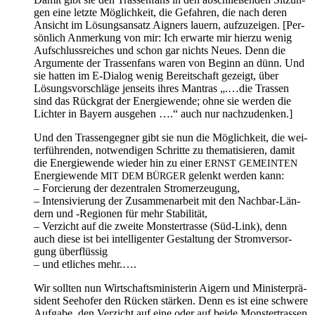
gen eine letz­te Mög­lich­keit, die Gefah­ren, die nach deren
Ansicht im Lösungs­an­satz Aigners lau­ern, auf­zu­zei­gen. [Per­
sön­lich Anmer­kung von mir: Ich erwar­te mir hier­zu wenig
Auf­schluss­rei­ches und schon gar nichts Neu­es. Denn die
Argu­men­te der Tras­sen­fans waren von Beginn an dünn. Und
sie hat­ten im E‑Dialog wenig Bereit­schaft gezeigt, über
Lösungs­vor­schlä­ge jen­seits ihres Man­tras „.…die Tras­sen
sind das Rück­grat der Ener­gie­wen­de; ohne sie wer­den die
Lich­ter in Bay­ern aus­ge­hen ….“ auch nur nachzudenken.]
Und den Tras­sen­geg­ner gibt sie nun die Mög­lich­keit, die wei­
ter­füh­ren­den, not­wen­di­gen Schrit­te zu the­ma­ti­sie­ren, damit
die Ener­gie­wen­de wie­der hin zu einer
ERNST
GEMEINTEN
Ener­gie­wen­de
gelenkt wer­den kann:
MIT
DEM
BÜRGER
– For­cie­rung der dezen­tra­len Stromerzeugung,
– Inten­si­vie­rung der Zusam­men­ar­beit mit den Nach­bar-Län­
dern und ‑Regio­nen für mehr Stabilität,
– Ver­zicht auf die zwei­te Mons­ter­tras­se (Süd-Link), denn
auch die­se ist bei intel­li­gen­ter Gestal­tung der Strom­ver­sor­
gung überflüssig
– und etli­ches mehr.….
Wir soll­ten nun Wirt­schafts­mi­nis­te­rin Aigern und Minis­ter­prä­
si­dent See­ho­fer den Rücken stär­ken. Denn es ist eine schwe­re
Auf­ga­be, den Ver­zicht auf eine oder auf bei­de Mons­ter­tras­sen