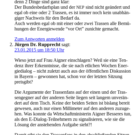
denn 2 Din­ge sind ganz klar:
Der Bun­des­be­darfs­plan und der
sind nicht geän­dert und
NEP
egal ob eine oder 2 Tras­sen, es ist immer noch kein unab­hän­
gi­ger Nach­weis für den Bedarf da.
Auch wer­den egal ob mit einer oder zwei Tras­sen alle Bemü­
hun­gen der Ener­gie­wen­de “vor Ort” zunich­te gemacht.
Zum Antworten anmelden
Jürgen Dr. Rupprecht
sagt:
23.01.2015 um 18:50 Uhr
Wie­so jetzt auf Frau Aigner ein­schla­gen? Weil sie eine Ten­
denz ihrer Erkennt­nis­se, die sie nach etli­chen Wochen Ener­
gie­dia­log – nicht zuletzt auch aus der öffent­li­chen Dis­kus­si­on
in Bay­ern – gewon­nen hat, schon vor der letz­ten Sit­zung
preisgibt?
Die Argu­men­te der Tras­sen­fans auf der einen und der Tras­
sen­geg­ner auf der ande­ren Sei­te lie­gen seit lan­gem unver­än­
dert auf dem Tisch. Kei­ne der bei­den Sei­ten ist bis­lang bereit
gewe­sen, auch nur einen Mil­li­me­ter auf den ande­ren zuzu­ge­
hen. Was konn­te da Wirt­schaft­mi­nis­te­rin Aigner Bes­se­res tun,
als den E‑Dia­log-Teil­neh­mern zu signa­li­sie­ren, wie sie die
Lösung der anste­hen­den Auf­ga­be sieht?!
Damit gibt sie den Tras­sen­fans in den abschlie­ßen­den Sit­zun­