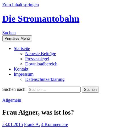
Zum Inhalt springen
Die Stromautobahn
Suchen
Primäres Menü
Start­sei­te
Neu­es­te Beiträge
Pres­se­spie­gel
Down­load­be­reich
Kon­takt
Impres­sum
Daten­schutz­er­klä­rung
Suchen nach:
Allgemein
Frau Aigner, was ist los?
23.01.2015
Frank A.
4 Kommentare