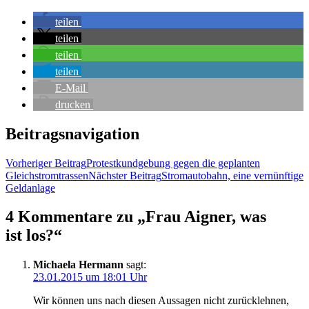
tei­len
tei­len
tei­len
tei­len
E‑Mail
dru­cken
Beitragsnavigation
Vorheriger Beitrag
Pro­test­kund­ge­bung gegen die geplan­ten
Gleichstromtrassen
Nächster Beitrag
Strom­au­to­bahn, eine ver­nünf­ti­ge
Geldanlage
4 Kommentare zu „Frau Aigner, was
ist los?“
Michaela Hermann
sagt:
23.01.2015 um 18:01 Uhr
Wir kön­nen uns nach die­sen Aus­sa­gen nicht zurück­leh­nen,