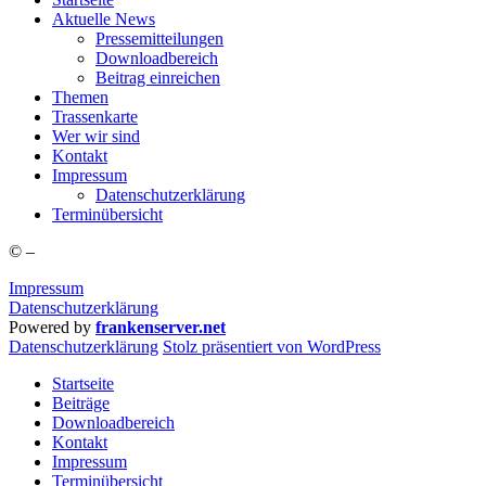
Aktu­el­le News
Pres­se­mit­tei­lun­gen
Down­load­be­reich
Bei­trag einreichen
The­men
Tras­sen­kar­te
Wer wir sind
Kon­takt
Impres­sum
Daten­schutz­er­klä­rung
Ter­min­über­sicht
©
–
Impressum
Datenschutzerklärung
Powered by
frankenserver.net
Daten­schutz­er­klä­rung
Stolz präsentiert von WordPress
Startseite
Beiträge
Downloadbereich
Kontakt
Impressum
Terminübersicht