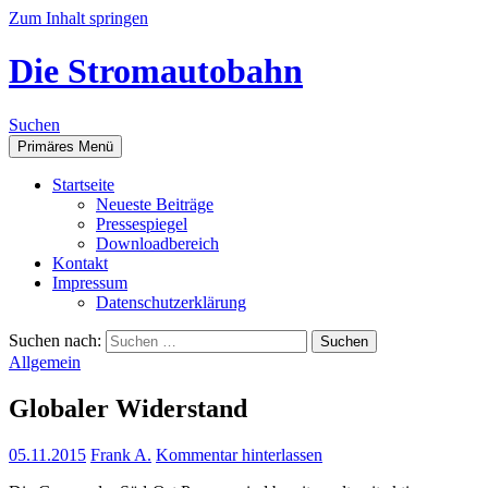
Zum Inhalt springen
Die Stromautobahn
Suchen
Primäres Menü
Start­sei­te
Neu­es­te Beiträge
Pres­se­spie­gel
Down­load­be­reich
Kon­takt
Impres­sum
Daten­schutz­er­klä­rung
Suchen nach:
Allgemein
Glo­ba­ler Widerstand
05.11.2015
Frank A.
Kommentar hinterlassen