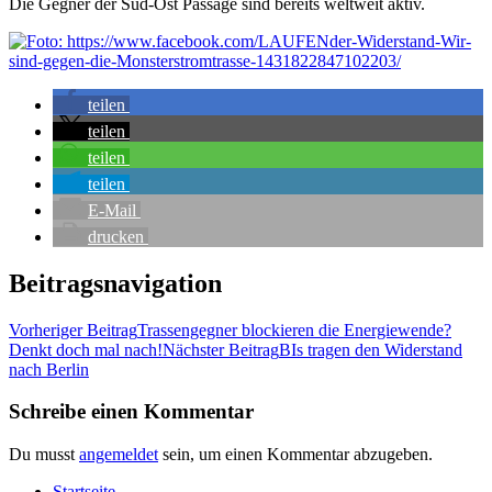
Die Geg­ner der Süd-Ost Pas­sa­ge sind bereits welt­weit aktiv.
tei­len
tei­len
tei­len
tei­len
E‑Mail
dru­cken
Beitragsnavigation
Vorheriger Beitrag
Tras­sen­geg­ner blo­ckie­ren die Ener­gie­wen­de?
Denkt doch mal nach!
Nächster Beitrag
BIs tra­gen den Wider­stand
nach Berlin
Schreibe einen Kommentar
Du musst
angemeldet
sein, um einen Kommentar abzugeben.
Start­sei­te