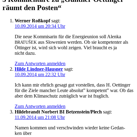
räumt den Posten“
Werner Roßkopf
sagt:
10.09.2014 um 20:34 Uhr
Die neue Kom­mi­sa­rin für die Ener­gie­uni­on soll Alen­ka
aus Slo­we­ni­en wer­den. Ob sie kom­pe­ten­ter als
BRATUŠEK
Öttin­ger ist, wird sich wohl zei­gen. Viel braucht es ja
nicht dazu.
Zum Antworten anmelden
Hilde Lindner-Hausner
sagt:
10.09.2014 um 22:32 Uhr
Ich kann mir ehr­lich gesagt gut vor­stel­len, dass H. Oet­tin­ger
für die Zie­le man­cher Leu­te abso­lut” kom­pe­tent” war. Ob das
aber dem Kli­ma­schutz zuträg­lich war ist fraglich.
Zum Antworten anmelden
Hildebrandt Norbert BI Betzenstein/Plech
sagt:
11.09.2014 um 21:08 Uhr
Namen kom­men und ver­schwin­den wie­der kei­ne Gedan­
ken über