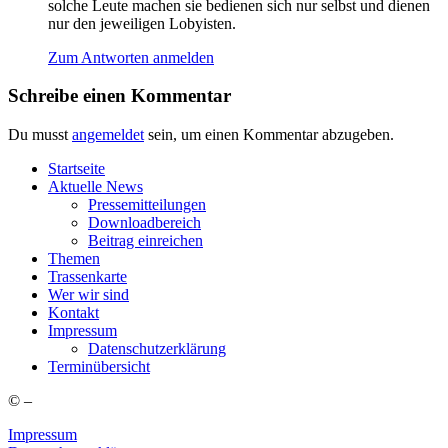
sol­che Leu­te machen sie bedie­nen sich nur selbst und dienen
nur den jewei­li­gen Lobyisten.
Zum Antworten anmelden
Schreibe einen Kommentar
Du musst
angemeldet
sein, um einen Kommentar abzugeben.
Start­sei­te
Aktu­el­le News
Pres­se­mit­tei­lun­gen
Down­load­be­reich
Bei­trag einreichen
The­men
Tras­sen­kar­te
Wer wir sind
Kon­takt
Impres­sum
Daten­schutz­er­klä­rung
Ter­min­über­sicht
©
–
Impressum