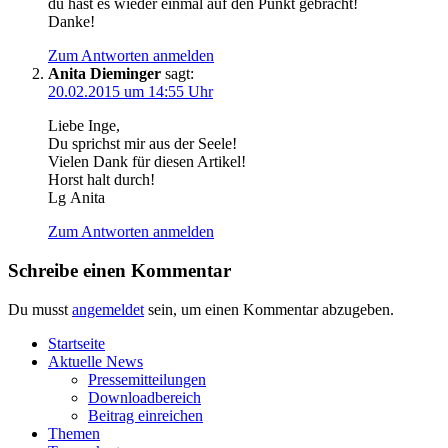
du hast es wie­der ein­mal auf den Punkt gebracht!
Danke!
Zum Antworten anmelden
Anita Dieminger
sagt:
20.02.2015 um 14:55 Uhr
Lie­be Inge,
Du sprichst mir aus der Seele!
Vie­len Dank für die­sen Artikel!
Horst halt durch!
Lg Anita
Zum Antworten anmelden
Schreibe einen Kommentar
Du musst
angemeldet
sein, um einen Kommentar abzugeben.
Start­sei­te
Aktu­el­le News
Pres­se­mit­tei­lun­gen
Down­load­be­reich
Bei­trag einreichen
The­men