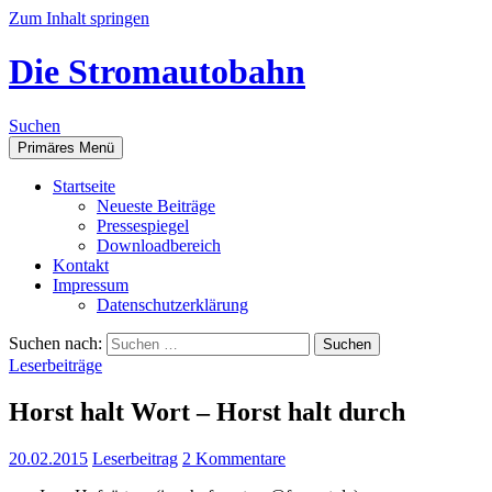
Zum Inhalt springen
Die Stromautobahn
Suchen
Primäres Menü
Start­sei­te
Neu­es­te Beiträge
Pres­se­spie­gel
Down­load­be­reich
Kon­takt
Impres­sum
Daten­schutz­er­klä­rung
Suchen nach:
Leserbeiträge
Horst halt Wort – Horst halt durch
20.02.2015
Leserbeitrag
2 Kommentare