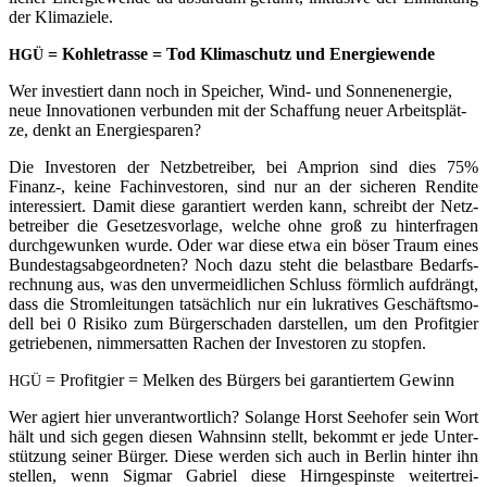
der Klimaziele.
= Koh­le­tras­se = Tod Kli­ma­schutz und Energiewende
HGÜ
Wer inves­tiert dann noch in Spei­cher, Wind- und Son­nen­en­er­gie,
neue Inno­va­tio­nen ver­bun­den mit der Schaf­fung neu­er Arbeits­plät­
ze, denkt an Energiesparen?
Die Inves­to­ren der Netz­be­trei­ber, bei Ampri­on sind dies 75%
Finanz‑, kei­ne Fach­in­ves­to­ren, sind nur an der siche­ren Ren­di­te
inter­es­siert. Damit die­se garan­tiert wer­den kann, schreibt der Netz­
be­trei­ber die Geset­zes­vor­la­ge, wel­che ohne groß zu hin­ter­fra­gen
durch­ge­wun­ken wur­de. Oder war die­se etwa ein böser Traum eines
Bun­des­tags­ab­ge­ord­ne­ten? Noch dazu steht die belast­ba­re Bedarfs­
rech­nung aus, was den unver­meid­li­chen Schluss förm­lich auf­drängt,
dass die Strom­lei­tun­gen tat­säch­lich nur ein lukra­ti­ves Geschäfts­mo­
dell bei 0 Risi­ko zum Bür­ger­scha­den dar­stel­len, um den Pro­fit­gier
getrie­be­nen, nim­mer­sat­ten Rachen der Inves­to­ren zu stopfen.
= Pro­fit­gier = Mel­ken des Bür­gers bei garan­tier­tem Gewinn
HGÜ
Wer agiert hier unver­ant­wort­lich? Solan­ge Horst See­ho­fer sein Wort
hält und sich gegen die­sen Wahn­sinn stellt, bekommt er jede Unter­
stüt­zung sei­ner Bür­ger. Die­se wer­den sich auch in Ber­lin hin­ter ihn
stel­len, wenn Sig­mar Gabri­el die­se Hirn­ge­spins­te wei­ter­trei­