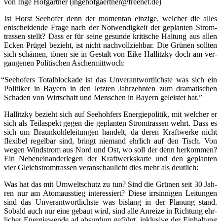
von Inge Hof­gärt­ner (ingehofgaertner@freenet.de)
Ist Horst See­ho­fer denn der momen­tan ein­zi­ge, wel­cher die alles
ent­schei­den­de Fra­ge nach der Not­wen­dig­keit der geplan­ten Strom­
tras­sen stellt? Dass er für sei­ne gesun­de kri­ti­sche Hal­tung aus allen
Ecken Prü­gel bezieht, ist nicht nach­voll­zieh­bar. Die Grü­nen soll­ten
sich schä­men, tönen sie in Gestalt von Eike Hal­litz­ky doch am ver­
gan­ge­nen Poli­ti­schen Aschermittwoch:
“
See­ho­fers Total­blo­cka­de ist das Unver­ant­wort­lichs­te was sich ein
Poli­ti­ker in Bay­ern in den letz­ten Jahr­zehn­ten zum dra­ma­ti­schen
Scha­den von Wirt­schaft und Men­schen in Bay­ern geleis­tet hat.”
Hal­litz­ky bezieht sich auf See­hoh­fers Ener­gie­po­li­tik, mit wel­cher er
sich als Teil­aspekt gegen die geplan­ten Strom­tras­sen wehrt. Dass es
sich um Braun­koh­le­lei­tun­gen han­delt, da deren Kraft­wer­ke nicht
fle­xi­bel regel­bar sind, bringt nie­mand ehr­lich auf den Tisch. Von
wegen Wind­strom aus Nord und Ost, wo soll der denn her­kom­men?
Ein Neben­ein­an­der­le­gen der Kraft­werks­kar­te und den geplan­ten
vier Gleich­strom­tras­sen ver­an­schau­licht dies mehr als deutlich:
Was hat das mit Umwelt­schutz zu tun? Sind die Grü­nen seit 30 Jah­
ren nur am Atom­aus­stieg inter­es­siert? Die­se irr­sin­ni­gen Lei­tun­gen
sind das Unver­ant­wort­lichs­te was bis­lang in der Pla­nung stand.
Sobald auch nur eine gebaut wird, sind alle Anrei­ze in Rich­tung ehr­
li­cher Ener­gie­wen­de ad absur­dum geführt, inklu­si­ve der Ein­hal­tung