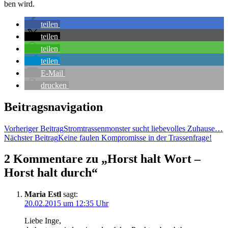
ben wird.
tei­len
tei­len
tei­len
tei­len
E‑Mail
dru­cken
Beitragsnavigation
Vorheriger Beitrag
Strom­tras­sen­mons­ter sucht lie­be­vol­les Zuhause…
Nächster Beitrag
Kei­ne fau­len Kom­pro­mis­se in der Trassenfrage!
2 Kommentare zu „Horst halt Wort –
Horst halt durch“
Maria Estl
sagt:
20.02.2015 um 12:35 Uhr
Lie­be Inge,