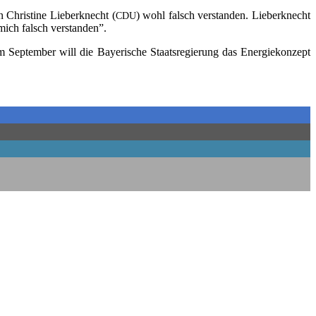
 Chris­ti­ne Lie­ber­knecht (
) wohl falsch ver­stan­den. Lie­ber­knecht
CDU
t mich falsch verstanden”.
m Sep­tem­ber will die Baye­ri­sche Staats­re­gie­rung das Ener­gie­kon­zept