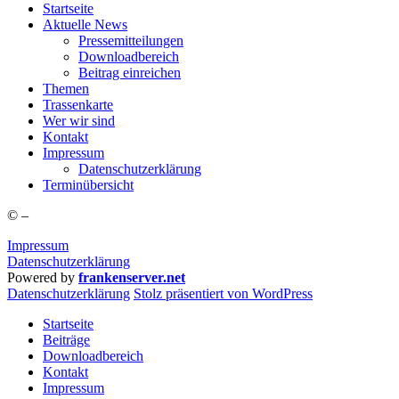
Start­sei­te
Aktu­el­le News
Pres­se­mit­tei­lun­gen
Down­load­be­reich
Bei­trag einreichen
The­men
Tras­sen­kar­te
Wer wir sind
Kon­takt
Impres­sum
Daten­schutz­er­klä­rung
Ter­min­über­sicht
©
–
Impressum
Datenschutzerklärung
Powered by
frankenserver.net
Daten­schutz­er­klä­rung
Stolz präsentiert von WordPress
Startseite
Beiträge
Downloadbereich
Kontakt
Impressum