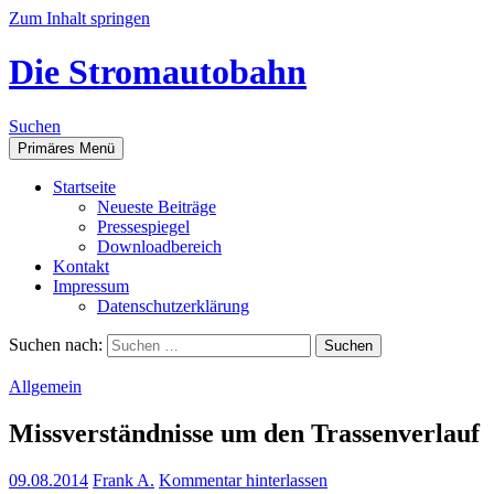
Zum Inhalt springen
Die Stromautobahn
Suchen
Primäres Menü
Start­sei­te
Neu­es­te Beiträge
Pres­se­spie­gel
Down­load­be­reich
Kon­takt
Impres­sum
Daten­schutz­er­klä­rung
Suchen nach:
Allgemein
Miss­ver­ständ­nis­se um den Trassenverlauf
09.08.2014
Frank A.
Kommentar hinterlassen