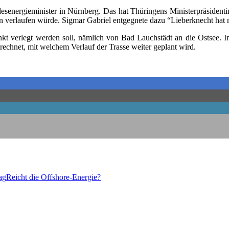
n­er­gie­mi­nis­ter in Nürn­berg. Das hat Thü­rin­gens Minis­ter­prä­si­den­tin
ver­lau­fen wür­de. Sig­mar Gabri­el ent­geg­ne­te dazu “Lie­ber­knecht ha
­punkt ver­legt wer­den soll, näm­lich von Bad Lauch­städt an die Ost­see. I
ch­net, mit wel­chem Ver­lauf der Tras­se wei­ter geplant wird.
ag
Reicht die Offshore-Energie?