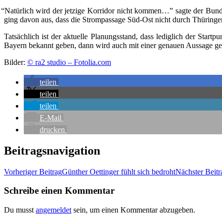
“
Natür­lich wird der jet­zi­ge Kor­ri­dor nicht kom­men…” sag­te der Bun­des­e
ging davon aus, dass die Strom­pas­sa­ge Süd-Ost nicht durch Thü­rin­gen 
Tat­säch­lich ist der aktu­el­le Pla­nungs­stand, dass ledig­lich der Start
Bay­ern bekannt geben, dann wird auch mit einer genau­en Aus­sa­ge gere
Bil­der:
© ra2 stu­dio – Fotolia.com
tei­len
tei­len
tei­len
E‑Mail
dru­cken
Beitragsnavigation
Vorheriger Beitrag
Gün­ther Oet­tin­ger fühlt sich bedroht
Nächster Beitr
Schreibe einen Kommentar
Du musst
angemeldet
sein, um einen Kommentar abzugeben.