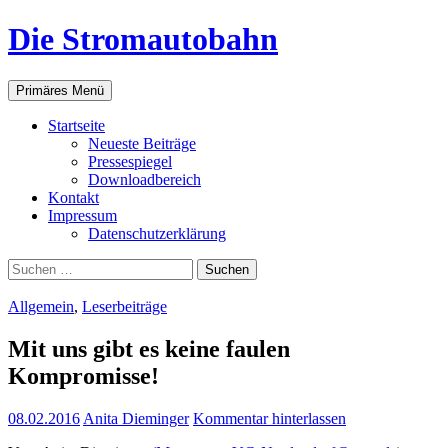
Zum
Die Stromautobahn
Inhalt
springen
Suchen
Primäres Menü
Start­sei­te
Neu­es­te Beiträge
Pres­se­spie­gel
Down­load­be­reich
Kon­takt
Impres­sum
Daten­schutz­er­klä­rung
Suchen
nach:
Allgemein
,
Leserbeiträge
Mit uns gibt es kei­ne fau­len
Kompromisse!
08.02.2016
Anita Dieminger
Kommentar hinterlassen