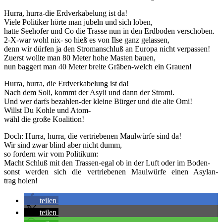
Hur­ra, hur­ra-die Erd­ver­ka­be­lung ist da!
Vie­le Poli­ti­ker hör­te man jubeln und sich loben,
hat­te See­ho­fer und Co die Tras­se nun in den Erd­bo­den ver­scho­ben.
2‑X-war wohl nix- so hieß es von Ilse ganz gelas­sen,
denn wir dür­fen ja den Strom­an­schluß an Euro­pa nicht ver­pas­sen!
Zuerst woll­te man 80 Meter hohe Mas­ten bau­en,
nun bag­gert man 40 Meter brei­te Grä­ben-welch ein Grauen!
Hur­ra, hur­ra, die Erd­ver­ka­be­lung ist da!
Nach dem Soli, kommt der Asy­li und dann der Stro­mi.
Und wer darfs bezah­len-der klei­ne Bür­ger und die alte Omi!
Willst Du Koh­le und Atom-
wähl die gro­ße Koalition!
Doch: Hur­ra, hur­ra, die ver­trie­be­nen Maul­wür­fe sind da!
Wir sind zwar blind aber nicht dumm,
so for­dern wir vom Poli­ti­kum:
Macht Schluß mit den Tras­sen-egal ob in der Luft oder im Boden-
sonst wer­den sich die ver­trie­be­nen Maul­wür­fe einen Asyl­an­
trag holen!
tei­len
tei­len