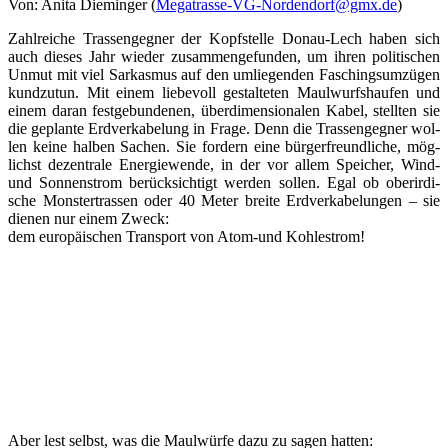
Von: Ani­ta Die­min­ger (
Megatrasse-VG-Nordendorf@gmx.
de
)
Zahl­rei­che Tras­sen­geg­ner der Kopf­stel­le Donau-Lech haben sich
auch die­ses Jahr wie­der zusam­men­ge­fun­den, um ihren poli­ti­schen
Unmut mit viel Sar­kas­mus auf den umlie­gen­den Faschings­um­zü­gen
kund­zu­tun. Mit einem lie­be­voll gestal­te­ten Maul­wurfs­hau­fen und
einem dar­an fest­ge­bun­de­nen, über­di­men­sio­na­len Kabel, stell­ten sie
die geplan­te Erd­ver­ka­be­lung in Fra­ge. Denn die Tras­sen­geg­ner wol­
len kei­ne hal­ben Sachen. Sie for­dern eine bür­ger­freund­li­che, mög­
lichst dezen­tra­le Ener­gie­wen­de, in der vor allem Spei­cher, Wind-
und Son­nen­strom berück­sich­tigt wer­den sol­len. Egal ob ober­ir­di­
sche Mons­ter­tras­sen oder 40 Meter brei­te Erd­ver­ka­be­lun­gen – sie
die­nen nur einem Zweck:
dem euro­päi­schen Trans­port von Atom-und Kohlestrom!
Aber lest selbst, was die Maul­wür­fe dazu zu sagen hatten: