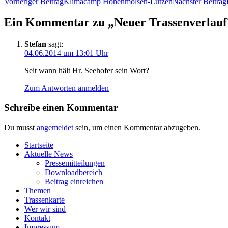
Vorheriger Beitrag
Kli­ma­camp Hohenmölsen-Lützen
Nächster Beitrag
Ein Kommentar zu „Neu­er Tras­sen­ver­lauf?
Stefan
sagt:
04.06.2014 um 13:01 Uhr
Seit wann hält Hr. See­ho­fer sein Wort?
Zum Antworten anmelden
Schreibe einen Kommentar
Du musst
angemeldet
sein, um einen Kommentar abzugeben.
Start­sei­te
Aktu­el­le News
Pres­se­mit­tei­lun­gen
Down­load­be­reich
Bei­trag einreichen
The­men
Tras­sen­kar­te
Wer wir sind
Kon­takt
Impres­sum