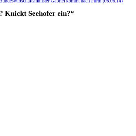
Bun­des­wirt­schafts­mi­nis­ter Gabri­el kommt nach Fürth (06.06.14)
 Knickt See­ho­fer ein?“