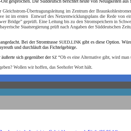
üd-Ost gespro­chen. Die Süd­deutsch berich­tet heu­te von Neu­ig­kei­ten au
Gleich­strom-Über­tra­gungs­lei­tung im Zen­trum der Braun­koh­le­strom­e
­ve ist im ers­ten Ent­wurf des Netz­ent­wick­lungs­plans die Rede von ei
er Bridge” geprüft. Eine Lei­tung bis zu den Strom­spei­chern in Schwe­de
e baye­ri­sche Staats­re­gie­rung prüft nach Anga­ben der Süd­deut­schen Zei­t
 ange­dacht. Bei der Strom­tras­se
.
gibt es die­se Opti­on. Wür­
SUED
LINK
y­reuth und durch­läuft das Fichtelgebirge.
fer äußer­te sich gegen­über der
“
Ob es eine Alter­na­ti­ve gibt, wird man
SZ
 geben? Wol­len wir hof­fen, das See­ho­fer Wort hält.