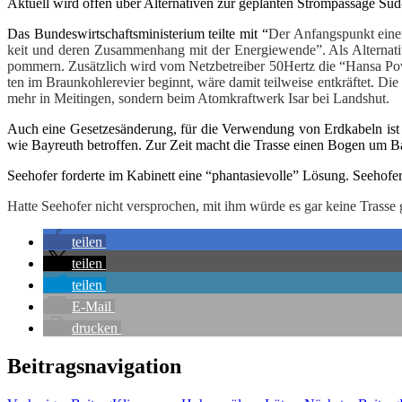
Aktu­ell wird offen über Alter­na­ti­ven zur geplan­ten Strom­pas­sa­ge S
Das Bun­des­wirt­schafts­mi­nis­te­ri­um teil­te mit “
Der Anfangs­punkt einer 
keit und deren Zusam­men­hang mit der Ener­gie­wen­de”. Als Alter­na­ti
pom­mern. Zusätz­lich wird vom Netz­be­trei­ber 50Hertz die “Han­sa Pow
ten im Braun­koh­le­re­vier beginnt, wäre damit teil­wei­se ent­kräf­tet. Di
mehr in Meit­in­gen, son­dern beim Atom­kraft­werk Isar bei Landshut.
Auch eine Geset­zes­än­de­rung, für die Ver­wen­dung von Erd­ka­beln ist
wie Bay­reuth betrof­fen. Zur Zeit macht die Tras­se einen Bogen um Ba
See­ho­fer for­der­te im Kabi­nett eine “phan­ta­sie­vol­le” Lösung. See­ho­
Hat­te See­ho­fer nicht ver­spro­chen, mit ihm wür­de es gar kei­ne Tras­se
tei­len
tei­len
tei­len
E‑Mail
dru­cken
Beitragsnavigation