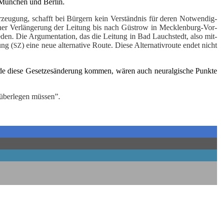
s Mün­chen und Berlin.
rzeu­gung, schafft bei Bür­gern kein Ver­ständ­nis für deren Not­wen­dig­
ner Ver­län­ge­rung der Lei­tung bis nach Güs­trow in Meck­len­burg-Vor­
n. Die Argu­men­ta­ti­on, das die Lei­tung in Bad Lauch­stedt, also mit­
ung (
) eine neue alter­na­ti­ve Rou­te. Die­se Alter­na­tiv­rou­te endet nicht
SZ
de die­se Geset­zes­än­de­rung kom­men, wären auch neur­al­gi­sche Punk­te
 über­le­gen müssen”.