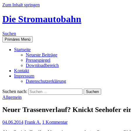
Zum Inhalt springen
Die Stromautobahn
Suchen
Primäres Menü
Start­sei­te
Neu­es­te Beiträge
Pres­se­spie­gel
Down­load­be­reich
Kon­takt
Impres­sum
Daten­schutz­er­klä­rung
Suchen nach:
Allgemein
Neu­er Tras­sen­ver­lauf? Knickt See­ho­fer ei
04.06.2014
Frank A.
1 Kommentar