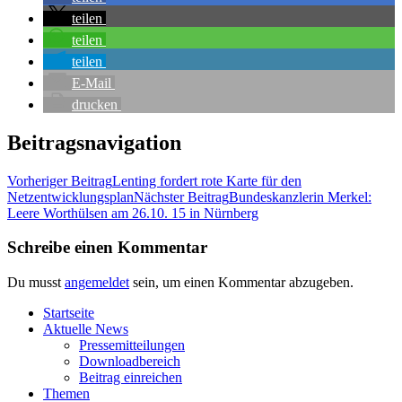
tei­len
tei­len
tei­len
E‑Mail
dru­cken
Beitragsnavigation
Vorheriger Beitrag
Len­ting for­dert rote Kar­te für den
Netzentwicklungsplan
Nächster Beitrag
Bun­des­kanz­le­rin Mer­kel:
Lee­re Wort­hül­sen am 26.10. 15 in Nürnberg
Schreibe einen Kommentar
Du musst
angemeldet
sein, um einen Kommentar abzugeben.
Start­sei­te
Aktu­el­le News
Pres­se­mit­tei­lun­gen
Down­load­be­reich
Bei­trag einreichen
The­men