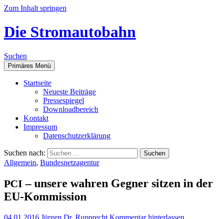
Zum Inhalt springen
Die Stromautobahn
Suchen
Primäres Menü
Start­sei­te
Neu­es­te Beiträge
Pres­se­spie­gel
Down­load­be­reich
Kon­takt
Impres­sum
Daten­schutz­er­klä­rung
Suchen nach:
Allgemein
,
Bundesnetzagentur
– unse­re wah­ren Geg­ner sit­zen in der
PCI
EU-Kommission
04.01.2016
Jürgen Dr. Rupprecht
Kommentar hinterlassen