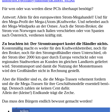
union/docs/germany-national-factsheet_en.pdf
Für wen oder was wer­den die­se PCIs über­haupt benötigt?
Ant­wort: Allein für den euro­pa­wei­ten Strom-Mega­han­del! Und für
den Mega-Pro­fit der Mega-(Atom-)Kraftwerke. Und neben­bei auch
der Mega-Wind­parks an der Ost­see. Auch die Strom-Bro­ker, die
Strom von Nor­we­gen nach Ita­li­en ver­schie­ben oder von Spa­ni­en
nach Öster­reich, ver­die­nen kräf­tig mit.
Zu beach­ten ist: Der Strom­trans­port kos­tet die Händ­ler nichts.
Kos­ten­mä­ßig macht es weder für den Kraft­werk­be­trei­ber, noch für
den Bro­ker, noch für den Strom­groß­händ­ler einen Unter­schied, ob
der Strom über 2000 km quer durch Euro­pa ver­schickt oder von
regio­na­len Stadt­wer­ken an Kun­den im glei­chen Land­kreis gelie­fert
wird. Strom­trans­port und damit die Nut­zung der Mons­ter­tras­sen
wird den Groß­händ­ler nicht in Rech­nung gestellt.
Aber die Händ­ler sind es, die die Mega-Tras­sen vehe­ment for­dern
und die die Mega-Tras­sen für ihre Geschäfts­mo­del­le essen­ti­ell benö­
tigt. Den­noch zah­len sie kei­nen Cent dafür.
Allein der (klei­ne!) End­kun­de trägt die Zeche.
Das muss den Bür­gern end­lich bewusst gemacht werden!
tei­len