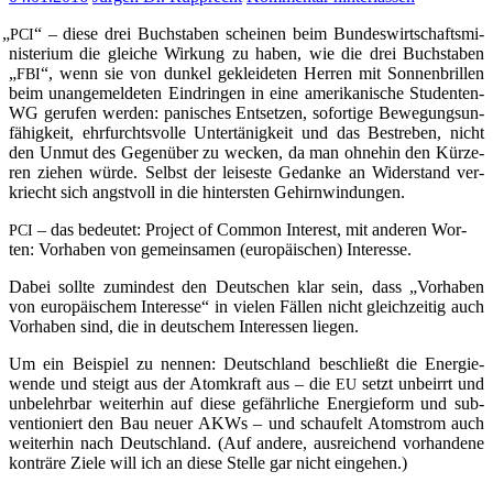
„
“ – die­se drei Buch­sta­ben schei­nen beim Bun­des­wirt­schafts­mi­
PCI
nis­te­ri­um die glei­che Wir­kung zu haben, wie die drei Buch­sta­ben
„
“, wenn sie von dun­kel geklei­de­ten Her­ren mit Son­nen­bril­len
FBI
beim unan­ge­mel­de­ten Ein­drin­gen in eine ame­ri­ka­ni­sche Stu­den­ten-
WG geru­fen wer­den: pani­sches Ent­set­zen, sofor­ti­ge Bewe­gungs­un­
fä­hig­keit, ehr­furchts­vol­le Unter­tä­nig­keit und das Bestre­ben, nicht
den Unmut des Gegen­über zu wecken, da man ohne­hin den Kür­ze­
ren zie­hen wür­de. Selbst der lei­ses­te Gedan­ke an Wider­stand ver­
kriecht sich angst­voll in die hin­ters­ten Gehirnwindungen.
– das bedeu­tet: Pro­ject of Com­mon Inte­rest, mit ande­ren Wor­
PCI
ten: Vor­ha­ben von gemein­sa­men (euro­päi­schen) Interesse.
Dabei soll­te zumin­dest den Deut­schen klar sein, dass „Vor­ha­ben
von euro­päi­schem Inter­es­se“ in vie­len Fäl­len nicht gleich­zei­tig auch
Vor­ha­ben sind, die in deut­schem Inter­es­sen liegen.
Um ein Bei­spiel zu nen­nen: Deutsch­land beschließt die Ener­gie­
wen­de und steigt aus der Atom­kraft aus – die
setzt unbe­irrt und
EU
unbe­lehr­bar wei­ter­hin auf die­se gefähr­li­che Ener­gie­form und sub­
ven­tio­niert den Bau neu­er AKWs – und schau­felt Atom­strom auch
wei­ter­hin nach Deutsch­land. (Auf ande­re, aus­rei­chend vor­han­de­ne
kon­trä­re Zie­le will ich an die­se Stel­le gar nicht eingehen.)