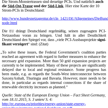
Die Strom-Mons­ter­tras­sen sind der­ar­ti­ge PCIs. Und natür­lich
auch
die
Süd-Ost-Tras­se
und der
Süd-Link
. Hier eine Kar­te der 10
Strom-PCIs in Deutschland:
http://www.bundesnetzagentur.de/cln_1421/
/Allgemeines/DieBunde
DE
node.html
Die
drängt Deutsch­land regel­mä­ßig, sei­nen zuge­sag­ten PCI-
EU
Netz­aus­bau vor­an zu brin­gen. Und hält in aller Deut­lich­keit
Deutsch­land den Spie­gel vor, dass „vie­le PCI-Aus­bau­pro­jek­te
signi­
fi­kant ver­zö­gert
“ sind: (Zitat)
„
To sol­ve the­se issues, the Fede­ral Government’s coali­ti­on par­ties
rea­ched an agree­ment with regard to fur­ther mea­su­res to enhan­ce the
neces­sa­ry grid expan­si­on. More than 50 grid expan­si­on pro­jects are
curr­ent­ly to be imple­men­ted. Many of the­se pro­jects are signi­fi­cant­ly
delay­ed due to local and regio­nal resis­tance. Some pro­gress has
been made, e.g. as regards the South-West inter­con­nec­tor bet­ween
Sax­on­y­An­halt, Thu­rin­gia and Bava­ria. Howe­ver, more needs to be
done, in par­ti­cu­lar as regards inter­nal con­nec­tions if the share of
rene­wa­ble elec­tri­ci­ty increa­ses as planned.“
Quel­le: Sta­te of the Euro­pean Ener­gy Uni­on – Fact Sheet Ger­ma­ny,
vom 18.11.2015, S. 3 unten/ S. 4:
http://ec.europa.eu/priorities/energy-union/state-energy-