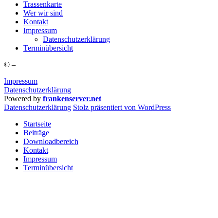
Tras­sen­kar­te
Wer wir sind
Kon­takt
Impres­sum
Daten­schutz­er­klä­rung
Ter­min­über­sicht
©
–
Impressum
Datenschutzerklärung
Powered by
frankenserver.net
Daten­schutz­er­klä­rung
Stolz präsentiert von WordPress
Startseite
Beiträge
Downloadbereich
Kontakt
Impressum
Terminübersicht