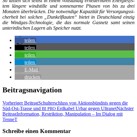
So las­sen sich selbst in einem voll­stän­dig erneu­er­ba­ren Ener­gie­sys­
tem län­ge­re wind­stil­le und son­nen­ar­me Pha­sen von bis zu drei
Mona­ten über­brü­cken. Die not­wen­di­ge Kapa­zi­tät für Ver­sor­gungs­si­
cher­heit bei sol­chen „Dun­kel­flau­ten“ bie­tet in Deutsch­land ein­zig
die Wind­gas-Tech­no­lo­gie, die das nor­ma­le Gas­netz samt sei­nen
unter­ir­di­schen Lagern als Spei­cher nutzt.
tei­len
tei­len
tei­len
tei­len
E‑Mail
dru­cken
Beitragsnavigation
Vorheriger Beitrag
Schul­ter­schluss von Akti­ons­bünd­nis gegen die
Süd-Ost-Tras­se und
Erd­ka­bel Urbar gegen Ultranet
Nächster
BI
PRO
Beitrag
Infor­ma­ti­on, Restrik­ti­on, Mani­pu­la­ti­on – Im Dia­log mit
TenneT
Schreibe einen Kommentar