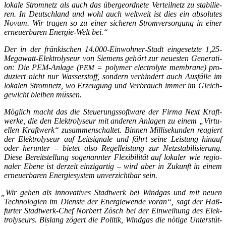
loka­le Strom­netz als auch das über­ge­ord­ne­te Ver­teil­netz zu sta­bi­lie­
ren. In Deutsch­land und wohl auch welt­weit ist dies ein abso­lu­tes
Novum. Wir tra­gen so zu einer siche­ren Strom­ver­sor­gung in einer
erneu­er­ba­ren Ener­gie-Welt bei.“
Der in der frän­ki­schen 14.000-Einwohner-Stadt ein­ge­setz­te 1,25-
Megawatt-Elektrolyseur von Sie­mens gehört zur neu­es­ten Gene­ra­ti­
on: Die PEM-Anla­ge (
= poly­mer elec­tro­ly­te mem­bra­ne) pro­
PEM
du­ziert nicht nur Was­ser­stoff, son­dern ver­hin­dert auch Aus­fäl­le im
loka­len Strom­netz, wo Erzeu­gung und Ver­brauch immer im Gleich­
ge­wicht blei­ben müssen.
Mög­lich macht das die Steue­rungs­soft­ware der Fir­ma Next Kraft­
wer­ke, die den Elek­tro­ly­seur mit ande­ren Anla­gen zu einem „Vir­tu­
el­len Kraft­werk“ zusam­men­schal­tet. Bin­nen Mil­li­se­kun­den reagiert
der Elek­tro­ly­seur auf Leit­si­gna­le und fährt sei­ne Leis­tung hin­auf
oder her­un­ter – bie­tet also Regel­leis­tung zur Netz­sta­bi­li­sie­rung.
Die­se Bereit­stel­lung soge­nann­ter Fle­xi­bi­li­tät auf loka­ler wie regio­
na­ler Ebe­ne ist der­zeit ein­zig­ar­tig – wird aber in Zukunft in einem
erneu­er­ba­ren Ener­gie­sys­tem unver­zicht­bar sein.
„
Wir gehen als inno­va­ti­ves Stadt­werk bei Wind­gas und mit neu­en
Tech­no­lo­gien im Diens­te der Ener­gie­wen­de vor­an“, sagt der Haß­
fur­ter Stadt­werk-Chef Nor­bert Zösch bei der Ein­wei­hung des Elek­
tro­ly­se­urs. Bis­lang zögert die Poli­tik, Wind­gas die nöti­ge Unter­stüt­