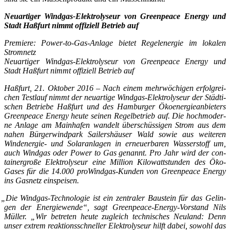
Neu­ar­ti­ger Wind­gas-Elek­tro­ly­seur von Green­peace Ener­gy und
Stadt Haß­furt nimmt offi­zi­ell Betrieb auf
Pre­mie­re: Power-to-Gas-Anla­ge bie­tet Regel­en­er­gie im loka­len
Stromnetz
Neu­ar­ti­ger Wind­gas-Elek­tro­ly­seur von Green­peace Ener­gy und
Stadt Haß­furt nimmt offi­zi­ell Betrieb auf
Haß­furt, 21. Okto­ber 2016 – Nach einem mehr­wö­chi­gen erfolg­rei­
chen Test­lauf nimmt der neu­ar­ti­ge Wind­gas-Elek­tro­ly­seur der Städ­ti­
schen Betrie­be Haß­furt und des Ham­bur­ger Öko­en­er­gie­an­bie­ters
Green­peace Ener­gy heu­te sei­nen Regel­be­trieb auf. Die hoch­mo­der­
ne Anla­ge am Main­ha­fen wan­delt über­schüs­si­gen Strom aus dem
nahen Bür­ger­wind­park Sai­lers­häu­ser Wald sowie aus wei­te­ren
Wind­ener­gie- und Solar­an­la­gen in erneu­er­ba­ren Was­ser­stoff um,
auch Wind­gas oder Power to Gas genannt. Pro Jahr wird der con­
tai­ner­gro­ße Elek­tro­ly­seur eine Mil­li­on Kilo­watt­stun­den des Öko-
Gases für die 14.000 pro­Wind­gas-Kun­den von Green­peace Ener­gy
ins Gas­netz einspeisen.
„
Die Wind­gas-Tech­no­lo­gie ist ein zen­tra­ler Bau­stein für das Gelin­
gen der Ener­gie­wen­de“, sagt Green­peace-Ener­gy-Vor­stand Nils
Mül­ler. „Wir betre­ten heu­te zugleich tech­ni­sches Neu­land: Denn
unser extrem reak­ti­ons­schnel­ler Elek­tro­ly­seur hilft dabei, sowohl das