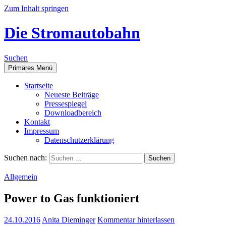
Zum Inhalt springen
Die Stromautobahn
Suchen
Primäres Menü
Start­sei­te
Neu­es­te Beiträge
Pres­se­spie­gel
Down­load­be­reich
Kon­takt
Impres­sum
Daten­schutz­er­klä­rung
Suchen nach:
Allgemein
Power to Gas funktioniert
24.10.2016
Anita Dieminger
Kommentar hinterlassen