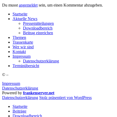
Du musst
angemeldet
sein, um einen Kommentar abzugeben.
Start­sei­te
Aktu­el­le News
Pres­se­mit­tei­lun­gen
Down­load­be­reich
Bei­trag einreichen
The­men
Tras­sen­kar­te
Wer wir sind
Kon­takt
Impres­sum
Daten­schutz­er­klä­rung
Ter­min­über­sicht
©
–
Impressum
Datenschutzerklärung
Powered by
frankenserver.net
Daten­schutz­er­klä­rung
Stolz präsentiert von WordPress
Startseite
Beiträge
Downloadbereich