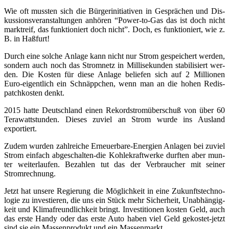
Wie oft muss­ten sich die Bür­ger­initia­ti­ven in Gesprä­chen und Dis­
kus­si­ons­ver­an­stal­tun­gen anhö­ren “Power-to-Gas das ist doch nicht
markt­reif, das funk­tio­niert doch nicht”. Doch, es funk­tio­niert, wie z.
B. in Haßfurt!
Durch eine sol­che Anla­ge kann nicht nur Strom gespei­chert wer­den,
son­dern auch noch das Strom­netz in Mil­li­se­kun­den sta­bi­li­siert wer­
den. Die Kos­ten für die­se Anla­ge belie­fen sich auf 2 Mil­lio­nen
Euro-eigent­lich ein Schnäpp­chen, wenn man an die hohen Redis­
patch­kos­ten denkt.
2015 hat­te Deutsch­land einen Rekord­strom­über­schuß von über 60
Tera­watt­stun­den. Die­ses zuviel an Strom wur­de ins Aus­land
exportiert.
Zudem wur­den zahl­rei­che Erneu­er­ba­re-Ener­gien Anla­gen bei zuviel
Strom ein­fach abge­schal­ten-die Koh­le­kraft­wer­ke durf­ten aber mun­
ter wei­ter­lau­fen. Bezah­len tut das der Ver­brau­cher mit sei­ner
Stromrechnung.
Jetzt hat unse­re Regie­rung die Mög­lich­keit in eine Zukunfts­tech­no­
lo­gie zu inves­tie­ren, die uns ein Stück mehr Sicher­heit, Unab­hän­gig­
keit und Kli­ma­freund­lich­keit bringt. Inves­ti­tio­nen kos­ten Geld, auch
das ers­te Han­dy oder das ers­te Auto haben viel Geld gekos­tet-jetzt
sind sie ein Mas­sen­pro­dukt und ein Massenmarkt.