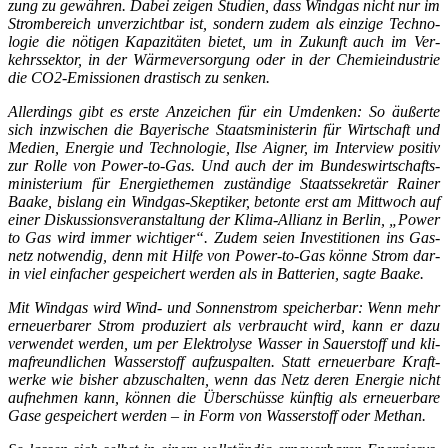
zung zu gewäh­ren. Dabei zei­gen Stu­di­en, dass Wind­gas nicht nur im
Strom­be­reich unver­zicht­bar ist, son­dern zudem als ein­zi­ge Tech­no­
lo­gie die nöti­gen Kapa­zi­tä­ten bie­tet, um in Zukunft auch im Ver­
kehrs­sek­tor, in der Wär­me­ver­sor­gung oder in der Che­mie­in­dus­trie
die CO2-Emis­sio­nen dras­tisch zu senken.
Aller­dings gibt es ers­te Anzei­chen für ein Umden­ken: So äußer­te
sich inzwi­schen die Baye­ri­sche Staats­mi­nis­te­rin für Wirt­schaft und
Medi­en, Ener­gie und Tech­no­lo­gie, Ilse Aigner, im Inter­view posi­tiv
zur Rol­le von Power-to-Gas. Und auch der im Bun­des­wirt­schafts­
mi­nis­te­ri­um für Ener­gie­the­men zustän­di­ge Staats­se­kre­tär Rai­ner
Baa­ke, bis­lang ein Wind­gas-Skep­ti­ker, beton­te erst am Mitt­woch auf
einer Dis­kus­si­ons­ver­an­stal­tung der Kli­ma-Alli­anz in Ber­lin, „Power
to Gas wird immer wich­ti­ger“. Zudem sei­en Inves­ti­tio­nen ins Gas­
netz not­wen­dig, denn mit Hil­fe von Power-to-Gas kön­ne Strom dar­
in viel ein­fa­cher gespei­chert wer­den als in Bat­te­rien, sag­te Baake.
Mit Wind­gas wird Wind- und Son­nen­strom spei­cher­bar: Wenn mehr
erneu­er­ba­rer Strom pro­du­ziert als ver­braucht wird, kann er dazu
ver­wen­det wer­den, um per Elek­tro­ly­se Was­ser in Sau­er­stoff und kli­
ma­freund­li­chen Was­ser­stoff auf­zu­spal­ten. Statt erneu­er­ba­re Kraft­
wer­ke wie bis­her abzu­schal­ten, wenn das Netz deren Ener­gie nicht
auf­neh­men kann, kön­nen die Über­schüs­se künf­tig als erneu­er­ba­re
Gase gespei­chert wer­den – in Form von Was­ser­stoff oder Methan.