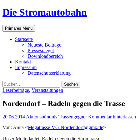
Zum
Die Stromautobahn
Inhalt
springen
Suchen
Primäres Menü
Start­sei­te
Neu­es­te Beiträge
Pres­se­spie­gel
Down­load­be­reich
Kon­takt
Impres­sum
Daten­schutz­er­klä­rung
Suchen
nach:
Leserbeiträge
,
Veranstaltungen
Nor­den­dorf – Radeln gegen die Trasse
20.06.2014
Aktionsbündnis Trassengegner
Kommentar hinterlassen
Von: Ani­ta
<
Megatrasse-VG-Nordendorf@gmx.
de
>
Unser Mot­to lau­tet: Radeln gegen die Strom­tras­se.