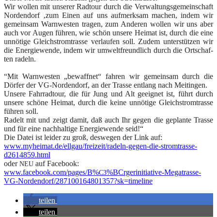
Wir wol­len mit unse­rer Rad­tour durch die Ver­wal­tungs­ge­mein­schaft
Nor­den­dorf ‚zum Einen auf uns auf­merk­sam machen, indem wir
gemein­sam Warn­wes­ten tra­gen, zum Ande­ren wol­len wir uns aber
auch vor Augen füh­ren, wie schön unse­re Hei­mat ist, durch die eine
unnö­ti­ge Gleich­strom­tras­se ver­lau­fen soll. Zudem unter­stüt­zen wir
die Ener­gie­wen­de, indem wir umwelt­freund­lich durch die Ort­schaf­
ten radeln.
“Mit Warn­wes­ten „bewaff­net“ fah­ren wir gemein­sam durch die
Dör­fer der VG-Nor­den­dorf, an der Tras­se ent­lang nach Meit­in­gen.
Unse­re Fahr­rad­tour, die für Jung und Alt geeig­net ist, führt durch
unse­re schö­ne Hei­mat, durch die kei­ne unnö­ti­ge Gleich­strom­tras­se
füh­ren soll.
Radelt mit und zeigt damit, daß auch Ihr gegen die geplan­te Tras­se
und für eine nach­hal­ti­ge Ener­gie­wen­de seid!“
Die Datei ist lei­der zu groß, des­we­gen der Link auf:
www.myheimat.de/ellgau/
frei­zei­t/ra­deln-gegen-die-
stromtrasse-
d2614859.html
oder
auf Face­book:
NEU
www.facebook.com/
pages/B%
%BCrgerinitiative-
Mega­tras­se-
C3
VG-Nor­den­dor­f/
287100164801357?sk=timeline
tei­len
tei­len