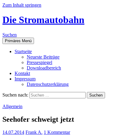
Zum Inhalt springen
Die Stromautobahn
Suchen
Primäres Menü
Start­sei­te
Neu­es­te Beiträge
Pres­se­spie­gel
Down­load­be­reich
Kon­takt
Impres­sum
Daten­schutz­er­klä­rung
Suchen nach:
Allgemein
See­ho­fer schweigt jetzt
14.07.2014
Frank A.
1 Kommentar