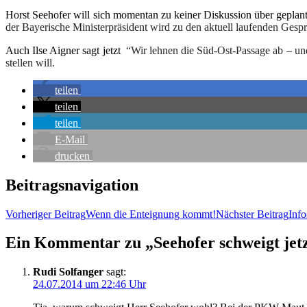
Horst See­ho­fer will sich momen­tan zu kei­ner Dis­kus­si­on über gepla
der Baye­ri­sche Minis­ter­prä­si­dent wird zu den aktu­ell lau­fen­den Ge
Auch Ilse Aigner sagt jetzt
“Wir leh­nen die Süd-Ost-Pas­sa­ge ab – und
stel­len will.
tei­len
tei­len
tei­len
E‑Mail
dru­cken
Beitragsnavigation
Vorheriger Beitrag
Wenn die Ent­eig­nung kommt!
Nächster Beitrag
Info
Ein Kommentar zu „See­ho­fer schweigt jet
Rudi Solfanger
sagt:
24.07.2014 um 22:46 Uhr