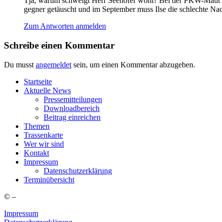
Tja, war­um schweigt Herr See­ho­fer wohl? Bei der PKW-Maut mac
geg­ner getäuscht und im Sep­tem­ber muss Ilse die schlech­te Nac
Zum Antworten anmelden
Schreibe einen Kommentar
Du musst
angemeldet
sein, um einen Kommentar abzugeben.
Start­sei­te
Aktu­el­le News
Pres­se­mit­tei­lun­gen
Down­load­be­reich
Bei­trag einreichen
The­men
Tras­sen­kar­te
Wer wir sind
Kon­takt
Impres­sum
Daten­schutz­er­klä­rung
Ter­min­über­sicht
©
–
Impressum