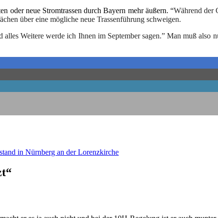
n­ten oder neue Strom­tras­sen durch Bay­ern mehr äußern. “
Wäh­rend der G
sprä­chen über eine mög­li­che neue Tras­sen­füh­rung schweigen.
 alles Wei­te­re wer­de ich Ihnen im Sep­tem­ber sagen.” Man muß also nu
­stand in Nürn­berg an der Lorenzkirche
zt“