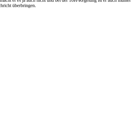
ht er es ja auch nicht und bei der 10H-Rege­lung ist er auch mun­ter da
h­richt überbringen.