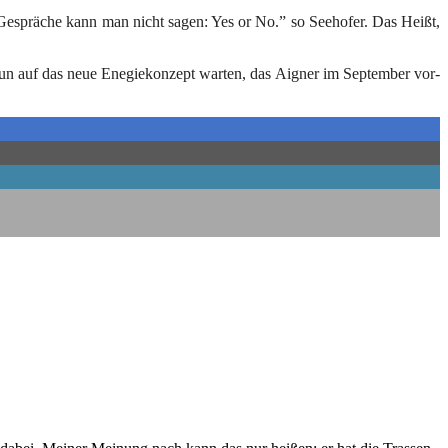
esprä­che kann man nicht sagen: Yes or No.” so See­ho­fer. Das Heißt,
n auf das neue Ene­gie­kon­zept war­ten, das Aigner im Sep­tem­ber vor­