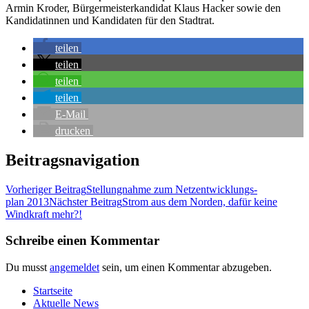
Armin Kro­der, Bür­ger­meis­ter­kan­di­dat Klaus Hacker sowie den
Kan­di­da­tin­nen und Kan­di­da­ten für den Stadtrat.
tei­len
tei­len
tei­len
tei­len
E‑Mail
dru­cken
Beitragsnavigation
Vorheriger Beitrag
Stel­lung­nah­me zum Netz­ent­wick­lungs­
plan 2013
Nächster Beitrag
Strom aus dem Nor­den, dafür kei­ne
Wind­kraft mehr?!
Schreibe einen Kommentar
Du musst
angemeldet
sein, um einen Kommentar abzugeben.
Start­sei­te
Aktu­el­le News