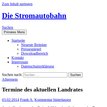
Zum Inhalt springen
Die Stromautobahn
Suchen
Primäres Menü
Start­sei­te
Neu­es­te Beiträge
Pres­se­spie­gel
Down­load­be­reich
Kon­takt
Impres­sum
Daten­schutz­er­klä­rung
Suchen nach:
Allgemein
Ter­mi­ne des aktu­el­len Landrates
03.02.2014
Frank A.
Kommentar hinterlassen