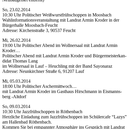
So, 23.02.2014
10:30 Uhr Poli­ti­scher Weiß­wurst­früh­schop­pen in Moosbach
Wahl­in­for­ma­ti­ons­ver­an­stal­tung mit Land­rat Armin Kro­der in der
Bür­ger­hal­le Moosbach-Feucht
Adres­se: Kir­chen­stra­ße 3, 90537 Feucht
Mi, 26.02.2014
19:00 Uhr Poli­ti­scher Abend im Woll­ner­saal mit Land­rat Armin
Kroder…
Poli­ti­scher Abend mit Land­rat Armin Kro­der und Bür­ger­meis­ter­kan­
di­dat Tho­mas Lang
im Woll­ner­saal in Lauf – Heuch­ling mit der Band Sayonaraz
Adres­se: Neun­kirch­ner Stra­ße 6, 91207 Lauf
Mi, 05.03.2014
18:00 Uhr Poli­ti­scher Aschermittwoch…
mit Land­rat Armin Kro­der im Gast­haus Hirsch­mann in Eis­manns­
berg ‑Alt­dorf
So, 09.03.2014
10:30 Uhr Jazz­früh­schop­pen in Röthenbach
Herz­li­che Ein­la­dung zum Jazz­früh­schop­pen im Schü­ler­ca­fe “Lazys”
am Hal­len­bad Röthenbach.
Kom­men Sie bei ent­spann­ter Atmo­sphä­re ins Gespräch mit Land­rat