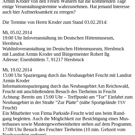
Armin Kro­der von den Frei­en Wäh­lern hat die kom­men­den Tage
eini­ge Ver­an­stal­tungs­ter­mi­ne wahr­zu­neh­men. Hat jemand Inter­es­se
auch hier Auf­merk­sam­keit zu erregen?
Die Ter­mi­ne von Herrn Kro­der zum Stand 03.02.2014:
Mi, 05.02.2014
19:00 Uhr Info­ver­an­stal­tung im Deut­schen Hir­ten­mu­se­um,
Hersbruck
Wahl­in­fo­ver­an­stal­tung im Deut­schen Hir­ten­mu­se­um, Hersbruck
mit Land­rat Armin Kro­der und Bür­ger­meis­ter Robert Ilg
Adres­se: Eisen­hütt­lein 7, 91217 Hersbruck
Mi, 19.02.2014
15:00 Uhr Spa­zier­gang durch das Neu­bau­ge­biet Feucht mit Land­rat
Armin Kroder
Infor­ma­ti­ons­spa­zier­gang durch das Neu­bau­ge­biet Am Reichs­wald,
Feucht mit anschlie­ßen­dem Besuch des Tier­heims in Feucht
Ach­tung: Bereits um 15:00 Uhr – Treff­punkt am “Tor” Ein­fahrt zum
Neu­bau­ge­biet in der Stra­ße “Zur Plat­te” (nähe Sport­ge­län­de
TSV
Feucht)
Ein Mit­ar­bei­ter von Fir­ma Parks­ide-Feucht wird uns beim Rund­
gang beglei­ten. Auch die Mög­lich­keit zur Besich­ti­gung eines Mus­
ter­hau­ses sowie Mus­ter­ge­wer­be­ein­hei­ten ste­hen auf dem Programm.
17:00 Uhr Besuch des Feuch­ter Tier­heims (10 min. Geh­zeit vom
Neu­bau­ge­biet entfernt)