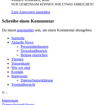
!
NUR
GEMEINSAM
KÖNNEN
WIR
ETWAS
ERREICHEN
Zum Antworten anmelden
Schreibe einen Kommentar
Du musst
angemeldet
sein, um einen Kommentar abzugeben.
Start­sei­te
Aktu­el­le News
Pres­se­mit­tei­lun­gen
Down­load­be­reich
Bei­trag einreichen
The­men
Tras­sen­kar­te
Wer wir sind
Kon­takt
Impres­sum
Daten­schutz­er­klä­rung
Ter­min­über­sicht
©
–
Impressum
Datenschutzerklärung