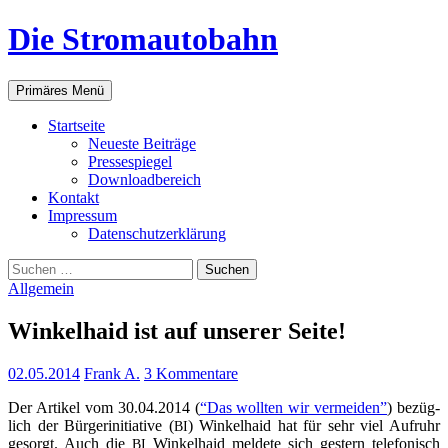
Zum
Die Stromautobahn
Inhalt
springen
Suchen
Primäres Menü
Start­sei­te
Neu­es­te Beiträge
Pres­se­spie­gel
Down­load­be­reich
Kon­takt
Impres­sum
Daten­schutz­er­klä­rung
Suchen
nach:
Allgemein
Win­kel­haid ist auf unse­rer Seite!
02.05.2014
Frank A.
3 Kommentare
Der Arti­kel vom 30.04.2014 (
“Das woll­ten wir ver­mei­den”
) bezüg­
lich der Bür­ger­initia­ti­ve (
) Win­kel­haid hat für sehr viel Auf­ruhr
BI
gesorgt. Auch die
Win­kel­haid mel­de­te sich ges­tern tele­fo­nisch
BI