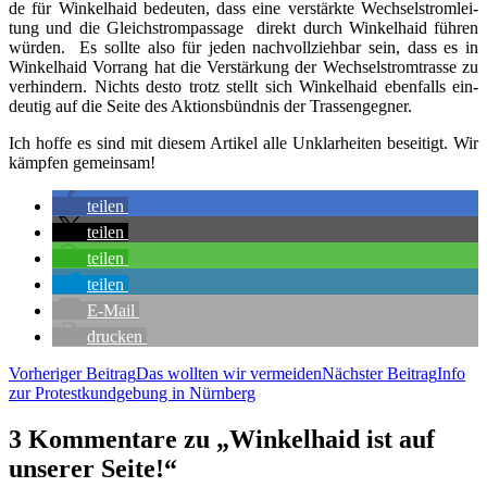
de für Win­kel­haid bedeu­ten, dass eine ver­stärk­te Wech­sel­strom­lei­
tung und die Gleich­strom­pas­sa­ge direkt durch Win­kel­haid füh­ren
wür­den. Es soll­te also für jeden nach­voll­zieh­bar sein, dass es in
Win­kel­haid Vor­rang hat die Ver­stär­kung der Wech­sel­strom­tras­se zu
ver­hin­dern. Nichts des­to trotz stellt sich Win­kel­haid eben­falls ein­
deu­tig auf die Sei­te des Akti­ons­bünd­nis der Trassengegner.
Ich hof­fe es sind mit die­sem Arti­kel alle Unklar­hei­ten besei­tigt. Wir
kämp­fen gemeinsam!
tei­len
tei­len
tei­len
tei­len
E‑Mail
dru­cken
Beitragsnavigation
Vorheriger Beitrag
Das woll­ten wir vermeiden
Nächster Beitrag
Info
zur Pro­test­kund­ge­bung in Nürnberg
3 Kommentare zu „Win­kel­haid ist auf
unse­rer Seite!“