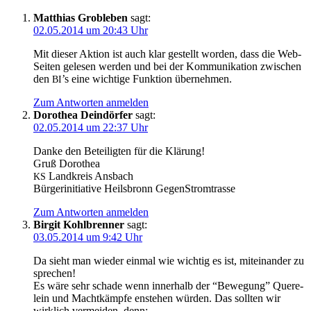
Matthias Grobleben
sagt:
02.05.2014 um 20:43 Uhr
Mit die­ser Akti­on ist auch klar gestellt wor­den, dass die Web-
Sei­ten gele­sen wer­den und bei der Kom­mu­ni­ka­ti­on zwi­schen
den
’s eine wich­ti­ge Funk­ti­on übernehmen.
BI
Zum Antworten anmelden
Dorothea Deindörfer
sagt:
02.05.2014 um 22:37 Uhr
Dan­ke den Betei­lig­ten für die Klärung!
Gruß Dorothea
Land­kreis Ansbach
KS
Bür­ger­initia­ti­ve Heils­bronn GegenStromtrasse
Zum Antworten anmelden
Birgit Kohlbrenner
sagt:
03.05.2014 um 9:42 Uhr
Da sieht man wie­der ein­mal wie wich­tig es ist, mit­ein­an­der zu
sprechen!
Es wäre sehr scha­de wenn inner­halb der “Bewe­gung” Que­re­
lein und Macht­kämp­fe enste­hen wür­den. Das soll­ten wir
wirk­lich ver­mei­den, denn: