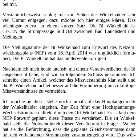
bei mir.
Ver­ständ­li­cher­wei­se schlug mir von Sei­ten der Win­kel­hai­der sehr
viel Unmut ent­ge­gen, dazu möch­te ich hier eini­ges klä­ren. Das
wich­tigs­te zuerst, in einem kur­zen Satz: Die
Win­kel­haid ist
BI
die Strom­pas­sa­ge Süd-Ost zwi­schen Bad Lauch­stedt und
GEGEN
Meitingen.
Die Stel­lung­nah­me der
Win­kel­haid zum Ent­wurf des Netz­ent­
BI
wick­lungs­plans (
) vom 16. April 2014 war unglück­lich for­mu­
NEP
liert. Die
Win­kel­haid hat das mitt­ler­wei­le korrigiert.
BI
Nach­dem ich mich heu­te inten­siv mit einem Ver­ant­wort­li­chen der
BI
aus­ge­tauscht habe, sind wir zu fol­gen­dem Schluss gekom­men. Ich
schrei­be einen Arti­kel, wel­cher das Miss­ver­ständ­nis klar stellt und
die
Win­kel­haid ach­tet bes­ser auf die For­mu­lie­rung um zukünf­ti­ge
BI
Miss­ver­ständ­nis­se zu vermeiden.
Ich möch­te an die­ser stel­le noch ein­mal auf das Haupt­au­gen­merk
der Win­kel­hai­der ein­ge­hen. Zur Zeit führt eine Hoch­span­nungs-
Wech­sel­strom­tras­se direkt durch den Ort Win­kel­haid. Es ist laut dem
NEP-Ent­wurf geplant, die­se Tras­se zu ver­stär­ken. Die
Win­kel­
BI
haid stellt die Not­wen­dig­keit die­ser Ver­stär­kung in Fra­ge. Wei­ter
hat sie die Befürch­tung, dass die geplan­te Gleich­strom­tras­se dann
mit den vor­han­de­nen Strom­mas­ten zusam­men­ge­legt wird. Das wür­