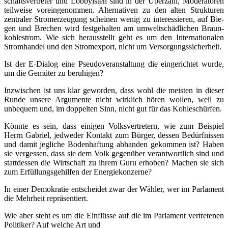
schafts­ver­tre­ter und Lob­by­is­ten sind in der Über­zahl, Mode­ra­to­ren
teil­wei­se vor­ein­ge­nom­men. Alter­na­ti­ven zu den alten Struk­tu­ren
zen­tra­ler Strom­erzeu­gung schei­nen wenig zu inter­es­sie­ren, auf Bie­
gen und Bre­chen wird fest­ge­hal­ten am umwelt­schäd­li­chen Braun­
koh­lestrom. Wie sich her­aus­stellt geht es um den Inter­na­tio­na­len
Strom­han­del und den Strom­ex­port, nicht um Versorgungssicherheit.
Ist der E‑Dialog eine Pseu­do­ver­an­stal­tung die ein­ge­rich­tet wur­de,
um die Gemü­ter zu beruhigen?
Inzwi­schen ist uns klar gewor­den, dass wohl die meis­ten in die­ser
Run­de unse­re Argu­men­te nicht wirk­lich hören wol­len, weil zu
unbe­quem und, im dop­pel­ten Sinn, nicht gut für das Kohleschürfen.
Könn­te es sein, dass eini­gen Volks­ver­tre­tern, wie zum Bei­spiel
Herrn Gabri­el, jed­we­der Kon­takt zum Bür­ger, des­sen Bedürf­nis­sen
und damit jeg­li­che Boden­haf­tung abhan­den gekom­men ist? Haben
sie ver­ges­sen, dass sie dem Volk gegen­über ver­ant­wort­lich sind und
statt­des­sen die Wirt­schaft zu ihrem Guru erho­ben? Machen sie sich
zum Erfül­lungs­ge­hil­fen der Energiekonzerne?
In einer Demo­kra­tie ent­schei­det zwar der Wäh­ler, wer im Par­la­ment
die Mehr­heit repräsentiert.
Wie aber steht es um die Ein­flüs­se auf die im Par­la­ment ver­tre­te­nen
Poli­ti­ker? Auf wel­che Art und