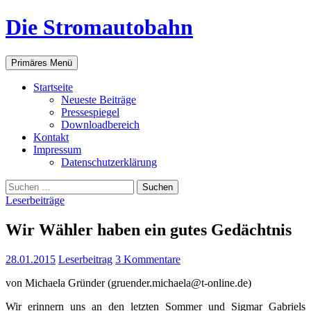
Zum
Die Stromautobahn
Inhalt
springen
Suchen
Primäres Menü
Start­sei­te
Neu­es­te Beiträge
Pres­se­spie­gel
Down­load­be­reich
Kon­takt
Impres­sum
Daten­schutz­er­klä­rung
Suchen
nach:
Leserbeiträge
Wir Wäh­ler haben ein gutes Gedächtnis
28.01.2015
Leserbeitrag
3 Kommentare
von Michae­la Grün­der (gruender.michaela@t‑online.de)
Wir erin­nern uns an den letz­ten Som­mer und Sig­mar Gabri­els