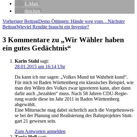
E‑Mail
dru­cken
Beitragsnavigation
Vorheriger Beitrag
Demo Öttin­gen: Hän­de weg vom…
Nächster
Beitrag
Wie­viel Ren­di­te braucht ein Investor?
3 Kommentare zu „Wir Wäh­ler haben
ein gutes Gedächtnis“
Karin Stahl
sagt:
28.01.2015 um 16:14 Uhr
Da kann ich nur sagen: „Vol­kes Mund tut Wahr­heit kund“.
Für mich ist Baden Würt­tem­berg ein klas­si­sches Bei­spiel, wie
man den Wil­len des Vol­kes zwar igno­rie­ren kann, aber dann
dafür auch „bezah­len“ muss. Nach 58 Jah­ren CDU-Regie­
rung wur­de die­se im Jahr 2011 in Baden Würt­tem­berg
abgewählt.
Eine Mit­ur­sa­che mag dabei sicher­lich auch die Vor­ge­hens­wei­
se bei der Pla­nung und Rea­li­sie­rung des Bahn­pro­jek­tes Stutt­
gart 21 gewe­sen sein.
Zum Antworten anmelden
Tanja Holl
sagt: