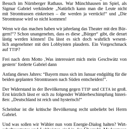
Besuch im Nürn­ber­ger Rat­haus. War Münch­hau­sen im Spiel, als
Sig­mar Gabri­el ver­kün­de­te „Natür­lich kann man die Leu­te nicht
mit Strom­tras­sen ein­krei­sen – die wer­den ja ver­rückt!“ und „Die
Strom­tras­se wird so nicht kommen!
Wenn wir das machen haben wir jah­re­lang das Thea­ter mit den Bür­
gern!“? Schon unan­ge­nehm, dass es die­se „Bür­ger“ gibt, die der­art
läs­tig wer­den kön­nen! Da lässt es sich doch wahr­lich wesent­
lich ange­neh­mer mit den Lob­by­is­ten plau­dern. Ein Vor­ge­schmack
auf
?
TTIP
Frei nach dem Mot­to ‚Was inter­es­siert mich mein Geschwätz von
ges­tern‘ for­der­te Gabri­el dann
Anfang die­ses Jah­res: “Bay­ern muss sich im Janu­ar end­gül­tig für die
bei­den geplan­ten Strom­tras­sen nach Süden entscheiden!”.
Der Wider­stand in der Bevöl­ke­rung gegen
und
ist groß.
TTIP
CETA
Erst kürz­lich lässt er sich zu fol­gen­der Wäh­ler­be­schimp­fung hin­rei­
ßen: „Deutsch­land ist reich und hysterisch!“
Schein­bar ist die kri­ti­sche Bevöl­ke­rung recht unbe­liebt bei Herrn
Gabriel.
Und was sol­len wir Wäh­ler nun vom Ener­gie-Dia­log hal­ten? Wirt­