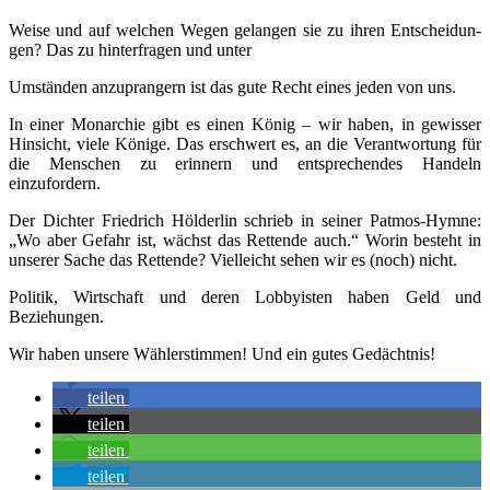
Wei­se und auf wel­chen Wegen gelan­gen sie zu ihren Ent­schei­dun­
gen? Das zu hin­ter­fra­gen und unter
Umstän­den anzu­pran­gern ist das gute Recht eines jeden von uns.
In einer Mon­ar­chie gibt es einen König – wir haben, in gewis­ser
Hin­sicht, vie­le Köni­ge. Das erschwert es, an die Ver­ant­wor­tung für
die Men­schen zu erin­nern und ent­spre­chen­des Han­deln
einzufordern.
Der Dich­ter Fried­rich Höl­der­lin schrieb in sei­ner Pat­mos-Hym­ne:
„Wo aber Gefahr ist, wächst das Ret­ten­de auch.“ Wor­in besteht in
unse­rer Sache das Ret­ten­de? Viel­leicht sehen wir es (noch) nicht.
Poli­tik, Wirt­schaft und deren Lob­by­is­ten haben Geld und
Beziehungen.
Wir haben unse­re Wäh­ler­stim­men! Und ein gutes Gedächtnis!
tei­len
tei­len
tei­len
tei­len