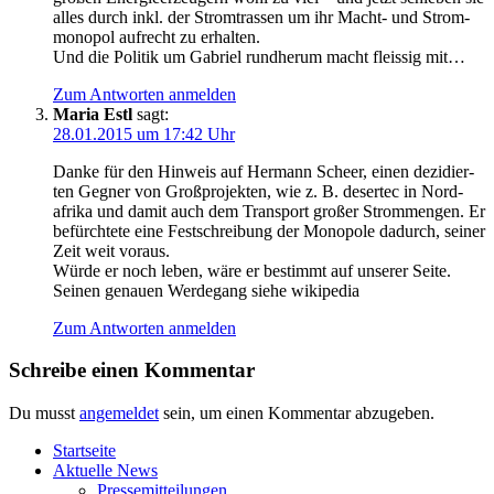
alles durch inkl. der Strom­tras­sen um ihr Macht- und Strom­
mo­no­pol auf­recht zu erhalten.
Und die Poli­tik um Gabri­el rund­her­um macht fleis­sig mit…
Zum Antworten anmelden
Maria Estl
sagt:
28.01.2015 um 17:42 Uhr
Dan­ke für den Hin­weis auf Her­mann Scheer, einen dezi­dier­
ten Geg­ner von Groß­pro­jek­ten, wie z. B. deser­tec in Nord­
afri­ka und damit auch dem Trans­port gro­ßer Strom­men­gen. Er
befürch­te­te eine Fest­schrei­bung der Mono­po­le dadurch, sei­ner
Zeit weit voraus.
Wür­de er noch leben, wäre er bestimmt auf unse­rer Seite.
Sei­nen genau­en Wer­de­gang sie­he wikipedia
Zum Antworten anmelden
Schreibe einen Kommentar
Du musst
angemeldet
sein, um einen Kommentar abzugeben.
Start­sei­te
Aktu­el­le News
Pres­se­mit­tei­lun­gen