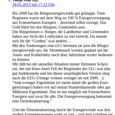
28.01.2015 um 17:22 Uhr
Bis 2008 hat die Bür­ger­en­er­gie­wen­de gut geklappt. Vie­le
Regio­nen waren auf dem Weg zu 100 % Ener­gie­ver­sor­gung
aus Erneu­er­ba­ren Ener­gien – dezen­tral selbst erzeugt. Das
Geld blieb bei den Bür­gern, Gemein­den usw.
Die Bür­ge­rin­nen u. Bür­ger, die Land­krei­se und Gemein­den
haben aus Sicht der Lob­by­is­ten zu viel erreicht. Da muss­te
sich für die “Gro­ßen” was ändern…
Mit den Ände­run­gen zum
brem­sen sie jetzt die Bür­ger­
EEG
en­er­gie­wen­de aus, die Strom­tras­sen wer­den geplant um die
Atom- und Koh­le­lob­by noch über Jahr­zehn­te wei­ter bedie­nen
zu können.
Mir fällt bei der aktu­el­len Situa­ti­on immer Her­mann Scheer
ein, der mit Hans-Josef Fell der Begrün­der des
war (das
EEG
gut funk­tio­nier­te und bei die­ser ursprüng­li­chen Ver­si­on stieg
auch die EEG-Umla­ge weit­aus weni­ger als seit 2009…):
“Statt weni­ger Eigen­tü­mer (er meint damit die gro­ßen Ener­
gie­er­zeu­ger) haben wir auf ein­mal Hun­dert­tau­sen­de oder gar
Mil­lio­nen Eigen­tü­mer. Das ist nur mög­lich mit Erneu­er­ba­ren
Ener­gien und zwar für alle. Die Ener­gie­ver­sor­gung bekommt
eine Demokratisierung.”
Und die Demo­kra­ti­sie­rung durch die Ener­gie­wen­de war den
gro­ßen Ener­gie­er­zeu­gern wohl zu viel – und jetzt schie­ben sie